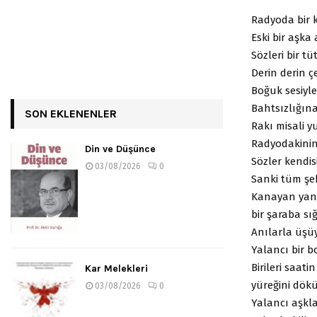
Radyoda bir k
Eski bir aşka 
Sözleri bir t
Derin derin ç
Boğuk sesiyle
Bahtsızlığına
SON EKLENENLER
Rakı misali y
Radyodakinin 
Din ve Düşünce
Sözler kendis
03/08/2026
0
Sanki tüm şeh
Kanayan yanl
bir şaraba sı
Anılarla üşü
Yalancı bir bo
Birileri saat
Kar Melekleri
yüreğini dökü
03/08/2026
0
Yalancı aşkla