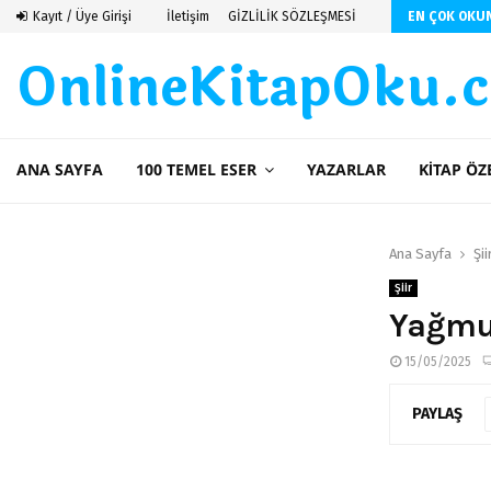
Kayıt / Üye Girişi
İletişim
GİZLİLİK SÖZLEŞMESİ
EN ÇOK OKU
OnlineKitapOku.
ANA SAYFA
100 TEMEL ESER
YAZARLAR
KITAP ÖZ
Ana Sayfa
Şii
Şiir
Yağmu
15/05/2025
PAYLAŞ