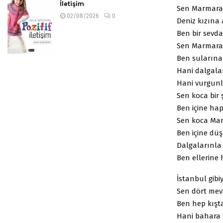
İletişim
Sen Marmara’
02/08/2026
0
Deniz kızına 
Ben bir sevdal
Sen Marmara’
Ben sularına 
Hani dalgala
Hani vurgunl
Sen koca bir ş
Ben içine ha
Sen koca Ma
Ben içine düş
Dalgalarınla
Ben ellerine 
İstanbul gibiy
Sen dört mev
Ben hep kışt
Hani bahara 