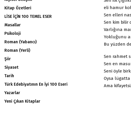
Sen ilk çığl
eli hamur ko
Kitap Özetleri
Sen elleri na
LİSE İÇİN 100 TEMEL ESER
Sen kim bilir 
Masallar
Varlığına ma
Psikoloji
Yokluğunu an
Roman (Yabancı)
Bu yüzden de
Roman (Yerli)
Sen rahmet s
Şiir
Sen en masum
Siyaset
Seni öyle bir
Tarih
Oysa lügatta
Türk Edebiyatının En İyi 100 Eseri
Ama kifayetsi
Yazarlar
Yeni Çıkan Kitaplar