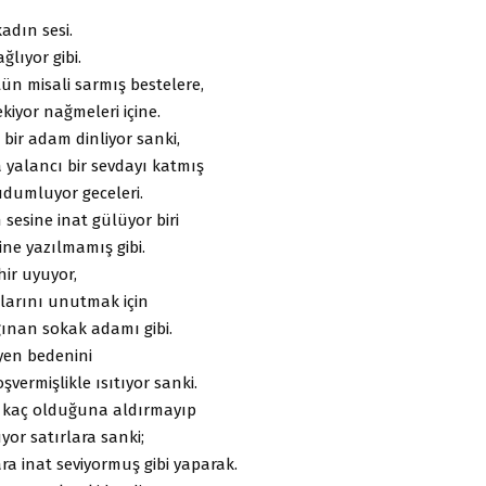
adın sesi.
ağlıyor gibi.
ütün misali sarmış bestelere,
ekiyor nağmeleri içine.
 bir adam dinliyor sanki,
 yalancı bir sevdayı katmış
udumluyor geceleri.
sesine inat gülüyor biri
ine yazılmamış gibi.
ir uyuyor,
arını unutmak için
ğınan sokak adamı gibi.
yen bedenini
şvermişlikle ısıtıyor sanki.
in kaç olduğuna aldırmayıp
yor satırlara sanki;
ra inat seviyormuş gibi yaparak.