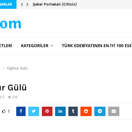
Üç Kız Kardeş – İclal Aydın
Şeker Portakalı (Ciltsiz)
NANLAR
com
ETLERI
KATEGORILER
TÜRK EDEBIYATININ EN İYI 100 ESE
r
Yağmur Gülü
r Gülü
0
218
1