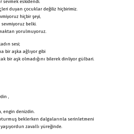
or sevmek eskidendi.
leri duyan çocuklar değiliz hiçbirimiz.
vmiyoruz hiçbir şeyi,
e sevmiyoruz belki.
pmaktan yorulmuyoruz.
adın sesi;
 bir aşka ağlıyor gibi
ak bir aşk olmadığını bilerek dinliyor gülbari.
din ,
, engin denizdin.
oturmuş beklerken dalgalarınla serinletmeni
r yaşıyordun zavallı yüreğinde.