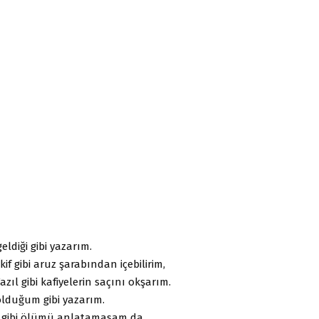
eldiği gibi yazarım.
f gibi aruz şarabından içebilirim,
azıl gibi kafiyelerin saçını okşarım.
olduğum gibi yazarım.
 gibi ölümü anlatamasam da