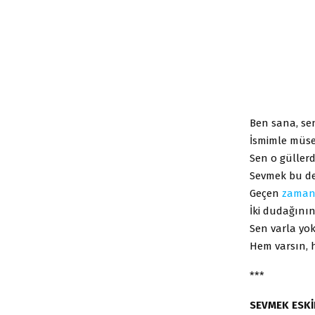
Ben sana, sen
İsmimle müs
Sen o güllerd
Sevmek bu değ
Geçen
zama
İki dudağının
Sen varla yok 
Hem varsın, 
***
SEVMEK ESKİ