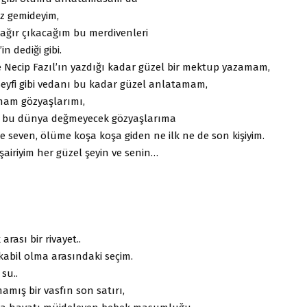
siz gemideyim,
ır ağır çıkacağım bu merdivenleri
n dediği gibi.
 Necip Fazıl’ın yazdığı kadar güzel bir mektup yazamam,
Seyfi gibi vedanı bu kadar güzel anlatamam,
mam gözyaşlarımı,
ki bu dünya değmeyecek gözyaşlarıma
lice seven, ölüme koşa koşa giden ne ilk ne de son kişiyim.
 şairiyim her güzel şeyin ve senin…
arası bir rivayet..
 kabil olma arasındaki seçim.
su..
mış bir vasfın son satırı,