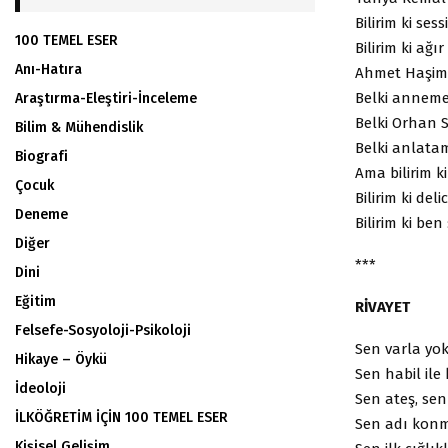
Bilirim ki ses
100 TEMEL ESER
Bilirim ki ağ
Anı-Hatıra
Ahmet Haşim’i
Belki anneme
Araştırma-Eleştiri-İnceleme
Belki Orhan 
Bilim & Mühendislik
Belki anlata
Biografi
Ama bilirim 
Çocuk
Bilirim ki de
Deneme
Bilirim ki ben
Diğer
***
Dini
Eğitim
RİVAYET
Felsefe-Sosyoloji-Psikoloji
Sen varla yok 
Hikaye – Öykü
Sen habil ile
İdeoloji
Sen ateş, sen 
İLKÖĞRETİM İÇİN 100 TEMEL ESER
Sen adı konma
Kişisel Gelişim