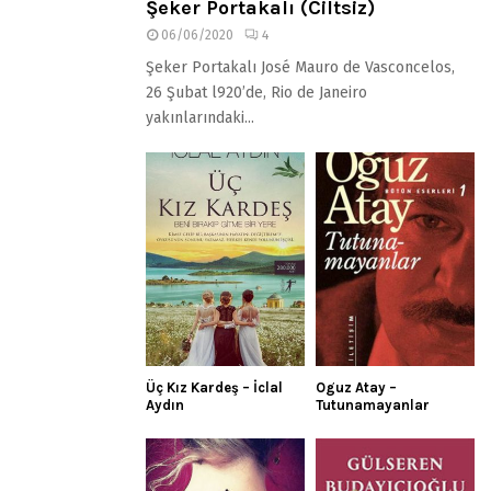
Şeker Portakalı (Ciltsiz)
06/06/2020
4
Şeker Portakalı José Mauro de Vasconcelos,
26 Şubat l920’de, Rio de Janeiro
yakınlarındaki...
Üç Kız Kardeş – İclal
Oguz Atay –
Aydın
Tutunamayanlar