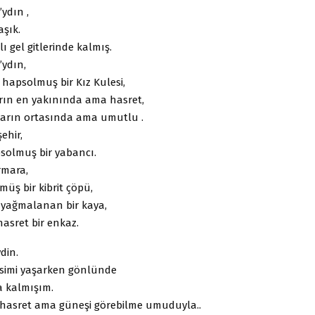
ydın ,
aşık.
ı gel gitlerinde kalmış.
ydın,
hapsolmuş bir Kız Kulesi,
rın en yakınında ama hasret,
arın ortasında ama umutlu .
ehir,
psolmuş bir yabancı.
rmara,
müş bir kibrit çöpü,
 yağmalanan bir kaya,
hasret bir enkaz.
din.
simi yaşarken gönlünde
a kalmışım.
hasret ama güneşi görebilme umuduyla..