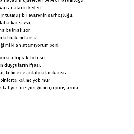
ıkla hayatı müjdeleyen bebek masumluğu
kan anaların kederi,
sır tutmuş bir avarenin sarhoşluğu,
daha kaç şeysin..
na bulmak zor,
latmak imkansız..
ği mi ki anlatamıyorum seni.
onrası toprak kokusu,
 duyguların ifşası,
kaç kelime ile anlatmak imkansız.
 binlerce kelime yok mu?
z kalıyor aciz yüreğimin çırpınışlarına..