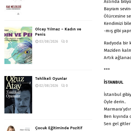
Aslında biliy
Bayram sevinç
Ölürcesine se
Kendimizi bil
Olcay Yılmaz – Kadın ve
-mış gibi ya
Penis
03/08/2026
0
Radyoda bir k
Maziden kalma
Artık ağlanac
***
Tehlikeli Oyunlar
İSTANBUL
02/08/2026
0
İstanbul gibiy
Öyle derin..
Marmara’ydın
Ben kıyında 
Sen gel gitle
Çocuk Eğitiminde Pozitif