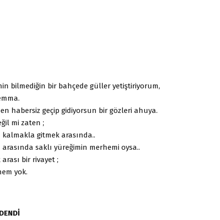
in bilmediğin bir bahçede güller yetiştiriyorum,
emma.
en habersiz geçip gidiyorsun bir gözleri ahuya.
il mi zaten ;
n
kalmakla gitmek arasında..
 arasında saklı yüreğimin merhemi oysa..
arası bir rivayet ;
hem yok.
DENDİ