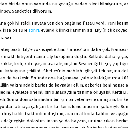
dan biri de onun yanında Bu gocuğu neden isledi bilmiyorum, 
bir şey. Saadetler diliyorum.
a çok iyi geldi. Hayata yeniden başlama fırsau verdi. Yeni karı
e, kısa bir sure
sonra
evlendik İkinci karımın adı Lily (kızlık soya
mız var
teş bastı Lily’e çok eziyet ettim, Frances’tan daha çok. Frances 
runaklı kılıyordu ama Lily tuzağıma düştü. Belki de daha iyi y
zaklaştırdı, kötü yaşamaya alışmıştım Sevmediği bir şey yaptığı
u, kabuğuna çekilirdi. Shelley’nin mehlahı gibiydi, tek başına dola
, ben de herkesin önünde ona bağırmaya, yalnız kaldığımızda kü
tliğin yakınındaki barlar da kavgalar ellim, askerler beni hapse a
dedim, eyalette önemli biri olmasaydım tanıma okuyabilirlerdi Lil
edi. Sonra domuzlarımdan biri için bir veterinerle dalaştım, bir k
 yoldan atmaya çalışan bir kar temizleme aracının şoförüyle Sonra
arhoş halde traktörden düştüm, aracın altında kaldım ve ayağı
uk değneğiyim dolaştım, insan ya da hayvan, ünüme çıkan herke
urdum, Lily’e cehennem azabı yaşattım. Bir futbolcu kadar cüsse