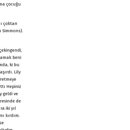
ama çocuğu
mı çoktan
dı Simmons).
çekingendi,
aşamak beni
mda, ki bu
şırdı. Lily
fretmeye
ttı Hepiniz
y geldi ve
eresinde de
 iki yıl
mı kırdım.
se
liydim,