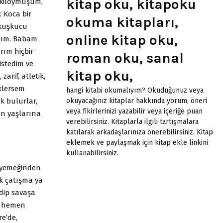
kitap oku, kitapoku
 kiloymuşum,
 Koca bir
okuma kitapları,
 kuşkucu
online kitap oku,
ldım. Babam
ım hiçbir
roman oku, sanal
stedim ve
kitap oku,
arif, atletik,
eklersem
hangi kitabi okumalıyım? Okuduğunuz veya
k bulurlar,
okuyacağınız kitaplar hakkında yorum, öneri
veya fikirlerinizi yazabilir veya içeriğe puan
ın yaşlarına
verebilirsiniz. Kitaplarla ilgili tartışmalara
katılarak arkadaşlarınıza önerebilirsiniz.
Kitap
eklemek
ve paylaşmak için kitap ekle linkini
kullanabilirsiniz.
e yemeğinden
k çatışma ya
dip savaşa
an hemen
re’de,