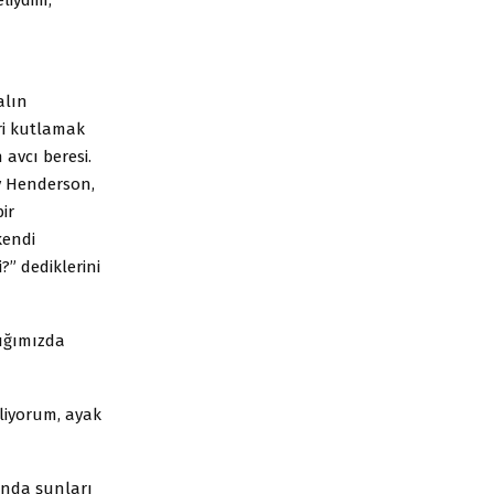
a
alın
ri kutlamak
 avcı beresi.
ay Henderson,
ir
kendi
?” dediklerini
dığımızda
iliyorum, ayak
onda şunları