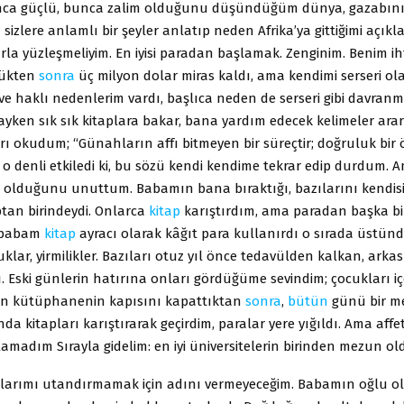
unca güçlü, bunca zalim olduğunu düşündüğüm dünya, gazabın
 sizlere anlamlı bir şeyler anlatıp neden Afrika’ya gittiğimi açı
la yüzleşmeliyim. En iyisi paradan başlamak. Zenginim. Benim i
ştükten
sonra
üç milyon dolar miras kaldı, ama kendimi serseri ol
e haklı nedenlerim vardı, başlıca neden de serseri gibi davran
ayken sık sık kitaplara bakar, bana yardım edecek kelimeler ar
rı okudum; “Günahların affı bitmeyen bir süreçtir; doğruluk bir
ni o denli etkiledi ki, bu sözü kendi kendime tekrar edip durdum.
 olduğunu unuttum. Babamın bana bıraktığı, bazılarını kendisi
ptan birindeydi. Onlarca
kitap
karıştırdım, ama paradan başka bi
 babam
kitap
ayracı olarak kâğıt para kullanırdı o sırada üstün
luklar, yirmilikler. Bazıları otuz yıl önce tedavülden kalkan, arkas
 Eski günlerin hatırına onları gördüğüme sevindim; çocukları iç
in kütüphanenin kapısını kapattıktan
sonra
,
bütün
günü bir me
a kitapları karıştırarak geçirdim, paralar yere yığıldı. Ama affet
amadım Sırayla gidelim: en iyi üniversitelerin birinden mezun o
larımı utandırmamak için adını vermeyeceğim. Babamın oğlu o