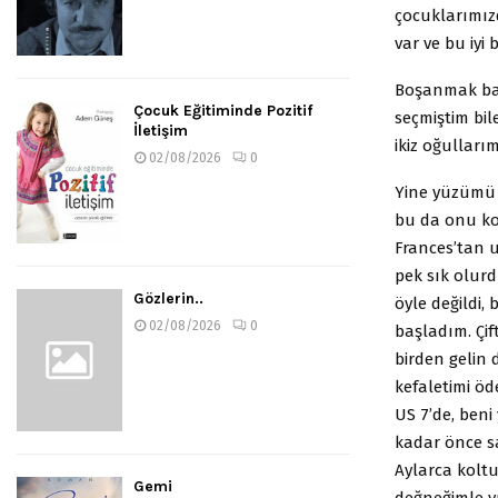
çocuklarımız
var ve bu iyi 
Boşanmak ban
Çocuk Eğitiminde Pozitif
seçmiştim bil
İletişim
ikiz oğulları
02/08/2026
0
Yine yüzümü a
bu da onu ko
Frances’tan u
pek sık olurd
Gözlerin..
öyle değildi
02/08/2026
0
başladım. Çif
birden gelin 
kefaletimi öd
US 7’de, beni
kadar önce s
Aylarca kolt
Gemi
değneğimle v