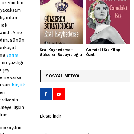
ı üzerimden
klayacaksam
htiyardan
arak
mamdı. Yine
ardım, günün
 önkoşul
Kral Kaybederse –
Camdaki Kız Kitap
 Ama
sonra
Gülseren Budayıcıoğlu
Özeti
nin yazdığı
r şey
SOSYAL MEDYA
de ne varsa
ı sarı
büyük
eri
rdivenin
meye ilişkin
ldum
Ekitap indir
lmasaydım,