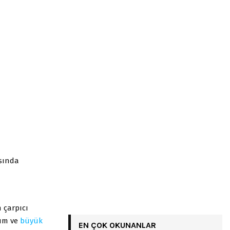
asında
 çarpıcı
num ve
büyük
EN ÇOK OKUNANLAR