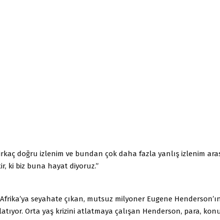
irkaç doğru izlenim ve bundan çok daha fazla yanlış izlenim ar
r, ki biz buna hayat diyoruz.”
 Afrika’ya seyahate çıkan, mutsuz milyoner Eugene Henderson’ın
latıyor. Orta yaş krizini atlatmaya çalışan Henderson, para, ko