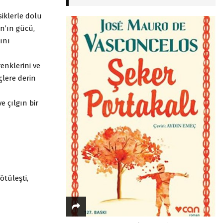
iklerle dolu
n’ın gücü,
ını
enklerini ve
çlere derin
e çılgın bir
ötüleşti,