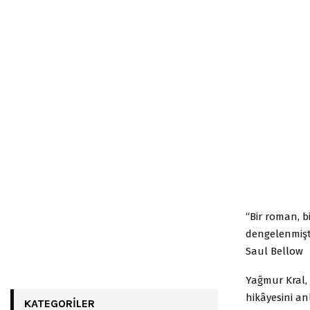
“Bir roman, b
dengelenmişti
Saul Bellow
Yağmur Kral,
hikâyesini an
KATEGORILER