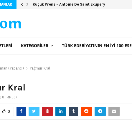
Küçük Prens – Antoine De Saint Exupery
NANLAR
com
ETLERI
KATEGORILER
TÜRK EDEBIYATININ EN İYI 100 ESE
man (Yabancı)
Yağmur Kral
r Kral
0
367
0