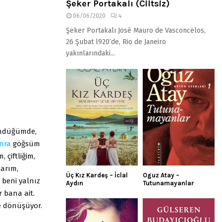
Şeker Portakalı (Ciltsiz)
06/06/2020
4
Şeker Portakalı José Mauro de Vasconcelos,
26 Şubat l920’de, Rio de Janeiro
yakınlarındaki...
ündüğümde,
nra
göğsüm
 çiftliğim,
larım,
Üç Kız Kardeş – İclal
Oguz Atay –
 beni yalnız
Aydın
Tutunamayanlar
r bana ait.
şe dönüşüyor.