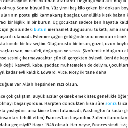
n olmasaydım beni okuldan atarlardı. Doğduğumda altı buçuk
 olmuş. Sonra büyüdüm. Yüz yirmi beş kilo çeken bir doksan boy.
zularının postu gibi karmakarışık saçlar. Genellikle kısık bakan
racı bir kişilik. İri bir burun. Üç çocuktan sadece ben hayatla ka
k için gönlündeki
bütün
merhamet duygusunu tüketti, ama sanır
aşarılı olamadı. Evlenme çağım geldiğinde onu memnun etmek i
statümde bir kız seçtim. Olağanüstü bir insan, güzel, uzun boylu, z
saçları san, mesafeli, doğurgan ve sessiz. Şizofrenik olduğunu 
mse sesini çıkarmayacaktır, çünkü gerçekten öyleydi. Beni de kaçı
k değil kasvetli, kaba, gaddar, muhtemelen de deliyim. Çocuklar
 yıl kadar evli kaldık. Edward, Alice, Ricey, iki tane daha
ocuğum var. Allah hepsinden razı olsun.
mce çok çalıştım. Büyük acılar çekmek emek ister, genellikle öğl
olmayı başarıyordum. Harpten döndükten kısa sûre
sonra
(sıca
azla yaslıydım, ama kimse beni tutamazdı; Washington’a kadar gi
 insanları tehdit ettim) Frances’tan boşandım. Zaferin ilanınd
 daha geç miydi? Hayır. 1948 olmalı. Her neyse, Frances simdi İsviç