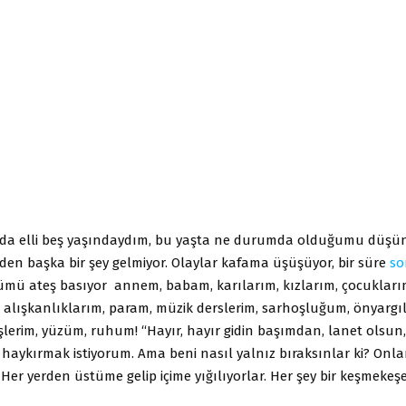
ımda elli beş yaşındaydım, bu yaşta ne durumda olduğumu düş
den başka bir şey gelmiyor. Olaylar kafama üşüşüyor, bir süre
so
ümü ateş basıyor annem, babam, karılarım, kızlarım, çocuklarım,
 alışkanlıklarım, param, müzik derslerim, sarhoşluğum, önyargı
şlerim, yüzüm, ruhum! “Hayır, hayır gidin başımdan, lanet olsun,
e haykırmak istiyorum. Ama beni nasıl yalnız bıraksınlar ki? Onla
Her yerden üstüme gelip içime yığılıyorlar. Her şey bir keşmeke