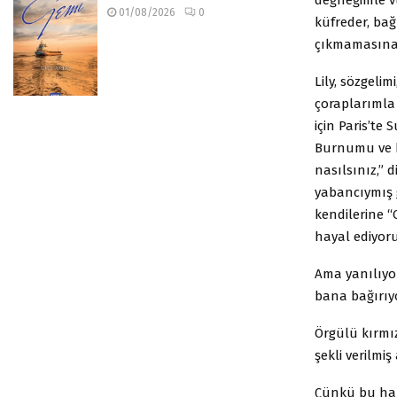
01/08/2026
0
küfreder, bağ
çıkmamasına 
Lily, sözgelim
çoraplarımla
için Paris’te
Burnumu ve b
nasılsınız,” 
yabancıymış g
kendilerine “
hayal ediyoru
Ama yanılıyor
bana bağırıy
Örgülü kırmız
şekli verilmiş
Çünkü bu hant