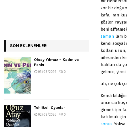
bir Henderso
zor bir doğum
kafa, İran ku
gözler. Yayga
beni affetme
zaman
lam b
kendi sosyal 
SON EKLENENLER
kollan uzun, 
ailesinden ki
Olcay Yılmaz – Kadın ve
haklan da yo
Penis
gelince, yirmi
03/08/2026
0
ah, ne çok ç
Kendi bildiği
önce sarhoş 
Tehlikeli Oyunlar
girmek için f
02/08/2026
0
katılmak için
sonra
. Yoksa