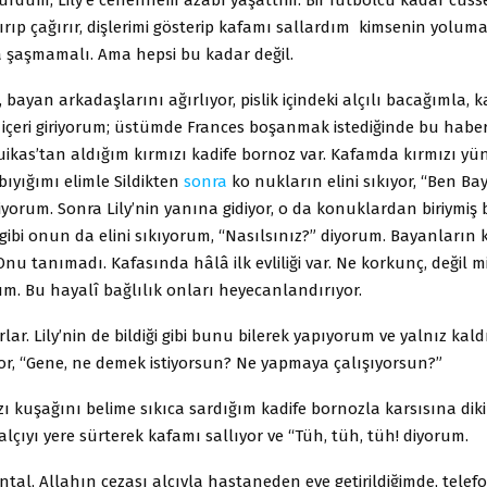
ırıp çağırır, dişlerimi gösterip kafamı sallardım kimsenin yolum
şaşmamalı. Ama hepsi bu kadar değil.
i, bayan arkadaşlarını ağırlıyor, pislik içindeki alçılı bacağımla, k
 içeri giriyorum; üstümde Frances boşanmak istediğinde bu habe
 Suikas’tan aldığım kırmızı kadife bornoz var. Kafamda kırmızı yün
ıyığımı elimle Sildikten
sonra
ko nukların elini sıkıyor, “Ben B
diyorum. Sonra Lily’nin yanına gidiyor, o da konuklardan biriymiş b
ibi onun da elini sıkıyorum, “Nasılsınız?” diyorum. Bayanların 
Onu tanımadı. Kafasında hâlâ ilk evliliği var. Ne korkunç, değil mi
m. Bu hayalî bağlılık onları heyecanlandırıyor.
lar. Lily’nin de bildiği gibi bunu bilerek yapıyorum ve yalnız kal
or, “Gene, ne demek istiyorsun? Ne yapmaya çalışıyorsun?”
ı kuşağını belime sıkıca sardığım kadife bornozla karsısına dik
 alçıyı yere sürterek kafamı sallıyor ve “Tüh, tüh, tüh! diyorum.
al, Allahın cezası alçıyla hastaneden eve getirildiğimde, telef