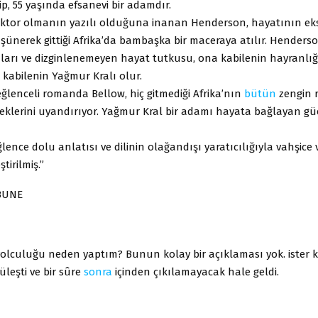
hip, 55 yaşında efsanevi bir adamdır.
ktor olmanın yazılı olduğuna inanan Henderson, hayatının eks
ünerek gittiği Afrika’da bambaşka bir maceraya atılır. Henderso
ıları ve dizginlenemeyen hayat tutkusu, ona kabilenin hayranlığ
 kabilenin Yağmur Kralı olur.
ğlenceli romanda Bellow, hiç gitmediği Afrika’nın
bütün
zengin r
eklerini uyandırıyor. Yağmur Kral bir adamı hayata bağlayan gü
lence dolu anlatısı ve dilinin olağandışı yaratıcılığıyla vahşice v
tirilmiş.”
BUNE
yolculuğu neden yaptım? Bunun kolay bir açıklaması yok. ister k
üleşti ve bir sûre
sonra
içinden çıkılamayacak hale geldi.