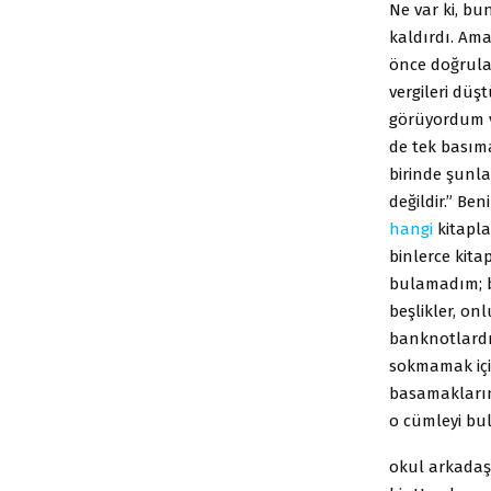
Ne var ki, b
kaldırdı. Ama
önce doğrular
vergileri dü
görüyordum v
de tek basım
birinde şunla
değildir.” Be
hangi
kitapla
binlerce kita
bulamadım;
beşlikler, on
banknotlardı.
sokmamak iç
basamaklarınd
o cümleyi bul
okul arkadaş