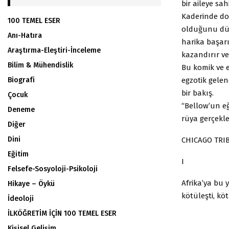
bir aileye sa
Kaderinde do
100 TEMEL ESER
olduğunu düş
Anı-Hatıra
harika başar
Araştırma-Eleştiri-İnceleme
kazandırır ve
Bilim & Mühendislik
Bu komik ve e
egzotik gelen
Biografi
bir bakış.
Çocuk
“Bellow’un eğ
Deneme
rüya gerçekleş
Diğer
Dini
CHICAGO TRI
Eğitim
I
Felsefe-Sosyoloji-Psikoloji
Afrika’ya bu 
Hikaye – Öykü
kötüleşti, köt
İdeoloji
İLKÖĞRETİM İÇİN 100 TEMEL ESER
Kişisel Gelişim