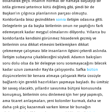
dolanarak geçti. İnsanın normal bir haftaya başlayıp bir
istila görmesi yeterince kötü değilmiş gibi, şimdi bir de
Başkan’ın çılgınca planlarının parçası olmuştu.
Koridorlarda biraz gezindikten
sonra
iletişim odasına gitti.
Delegelerin ya da başka birilerinin onun ne yaptığını fark
edemeyecek kadar meşgul olmalarını diliyordu. Yıllarca bu
koridorlarda kendisini görünmez hissederek gezmiş ve
birilerinin ona dikkat etmesini beklemişken dikkat
çekmemeye çalışması bile insanların ilgisini çekerdi aslında.
İletişim subayına çıkabileceğini söyledi. Adamın bakışları
soru dolu olsa da bir delegeye soru soramayacağını bilecek
kadar uzun zamandır Ray’da çalışıyordu. Safka
bütün
düşüncelerini bir kenara atmaya çalışarak Meta üssüyle
bağlantı için gerekli hazırlıkları yapmaya başladı. Bu ümitsiz
bir savaş olacaktı, yıllardır savunma bütçesi konusunda
konuşmuş, birilerinin onu dinlemesi için her şeyi yapmıştı,
ama ticaret anlaşmaları, yeni koloniler kurmak, daha ve
daha çok güç kazanmak varken kimse bir bunağın