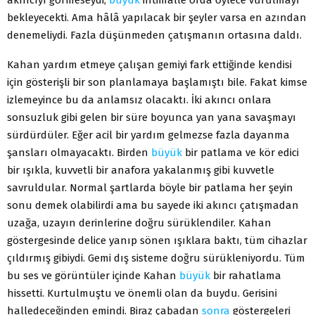
bekleyecekti. Ama hâlâ yapılacak bir şeyler varsa en azından
denemeliydi. Fazla düşünmeden çatışmanın ortasına daldı.
Kahan yardım etmeye çalışan gemiyi fark ettiğinde kendisi
için gösterişli bir son planlamaya başlamıştı bile. Fakat kimse
izlemeyince bu da anlamsız olacaktı. İki akıncı onlara
sonsuzluk gibi gelen bir süre boyunca yan yana savaşmayı
sürdürdüler. Eğer acil bir yardım gelmezse fazla dayanma
şansları olmayacaktı. Birden
büyük
bir patlama ve kör edici
bir ışıkla, kuvvetli bir anafora yakalanmış gibi kuvvetle
savruldular. Normal şartlarda böyle bir patlama her şeyin
sonu demek olabilirdi ama bu sayede iki akıncı çatışmadan
uzağa, uzayın derinlerine doğru sürüklendiler. Kahan
göstergesinde delice yanıp sönen ışıklara baktı, tüm cihazlar
çıldırmış gibiydi. Gemi dış sisteme doğru sürükleniyordu. Tüm
bu ses ve görüntüler içinde Kahan
büyük
bir rahatlama
hissetti. Kurtulmuştu ve önemli olan da buydu. Gerisini
halledeceğinden emindi. Biraz çabadan
sonra
göstergeleri