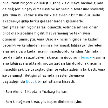
bileli zayıf bir çocuk olmuştu, genç kız olmaya başladığında
da değişen bir şey olmamıştı ve annesinin teyzesine söylediği
gibi: “Kim bu kadar sıska bir kızla evlenir ki?..” Bu durumda
akademiye gidip farklı gezegenlerden gelenlerle
tanışmasının hiçbir zararı olmazdı. Aslında annesi onun
pilot olabileceğine hiç ihtimal vermemiş ve teknisyen
olmasını ummuştu. Ama Urso akıncının içinde ne kadar
becerikli ve kendinden eminse, karmaşık bilgisayar devreleri
arasında da o kadar acemi hissediyordu kendini. Alnından
ter damlaları süzülürken akıncının gücünün
büyük
kısmını
ana bilgisayara aktardı, motorlardan biri durdu, akıncının
hissedilir şekilde yavaşladığını ve yalpaladığını fark etti. Ama
işe yaramıştı, iletişim cihazından sesler duymaya
başladığında
büyük
bir rahatlama hissetti.
—Ben Akıncı 1 Kaptanı Yüzbaşı Kahan.
—Ben Üsteğmen Urso, yüzbaşım dinlemedeyim.