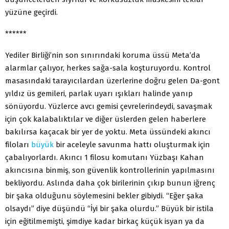
yüzüne geçirdi.
******
Yediler Birliği’nin son sınırındaki koruma üssü Meta’da
alarmlar çalıyor, herkes sağa-sala koşturuyordu. Kontrol
masasındaki tarayıcılardan üzerlerine doğru gelen Da-gont
yıldız üs gemileri, parlak uyarı ışıkları halinde yanıp
sönüyordu. Yüzlerce avcı gemisi çevrelerindeydi, savaşmak
için çok kalabalıktılar ve diğer üslerden gelen haberlere
bakılırsa kaçacak bir yer de yoktu. Meta üssündeki akıncı
filoları
büyük
bir aceleyle savunma hattı oluşturmak için
çabalıyorlardı. Akıncı 1 filosu komutanı Yüzbaşı Kahan
akıncısına binmiş, son güvenlik kontrollerinin yapılmasını
bekliyordu. Aslında daha çok birilerinin çıkıp bunun iğrenç
bir şaka olduğunu söylemesini bekler gibiydi. “Eğer şaka
olsaydı” diye düşündü “İyi bir şaka olurdu.” Büyük bir istila
için eğitilmemişti, şimdiye kadar birkaç küçük isyan ya da