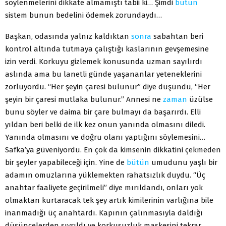
söylenmelerini dikkate almamıştı tabii ki… Şimdi
bütün
sistem bunun bedelini ödemek zorundaydı…
Başkan, odasında yalnız kaldıktan
sonra
sabahtan beri
kontrol altında tutmaya çalıştığı kaslarının gevşemesine
izin verdi. Korkuyu gizlemek konusunda uzman sayılırdı
aslında ama bu lanetli günde yaşananlar yeteneklerini
zorluyordu. “Her şeyin çaresi bulunur” diye düşündü, “Her
şeyin bir çaresi mutlaka bulunur.” Annesi ne
zaman
üzülse
bunu söyler ve daima bir çare bulmayı da başarırdı. Elli
yıldan beri belki de ilk kez onun yanında olmasını diledi.
Yanında olmasını ve doğru olanı yaptığını söylemesini…
Safka’ya güveniyordu. En çok da kimsenin dikkatini çekmeden
bir şeyler yapabileceği için. Yine de
bütün
umudunu yaşlı bir
adamın omuzlarına yüklemekten rahatsızlık duydu. “Üç
anahtar faaliyete geçirilmeli” diye mırıldandı, onları yok
olmaktan kurtaracak tek şey artık kimilerinin varlığına bile
inanmadığı üç anahtardı. Kapının çalınmasıyla daldığı
düşüncelerden sıyrıldı ve korkusuzluk maskesini tekrar