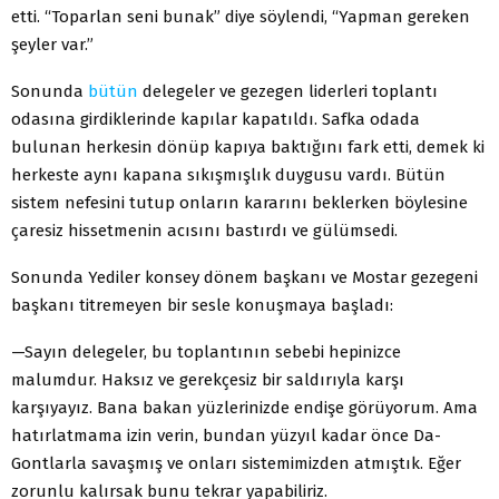
etti. “Toparlan seni bunak” diye söylendi, “Yapman gereken
şeyler var.”
Sonunda
bütün
delegeler ve gezegen liderleri toplantı
odasına girdiklerinde kapılar kapatıldı. Safka odada
bulunan herkesin dönüp kapıya baktığını fark etti, demek ki
herkeste aynı kapana sıkışmışlık duygusu vardı. Bütün
sistem nefesini tutup onların kararını beklerken böylesine
çaresiz hissetmenin acısını bastırdı ve gülümsedi.
Sonunda Yediler konsey dönem başkanı ve Mostar gezegeni
başkanı titremeyen bir sesle konuşmaya başladı:
—Sayın delegeler, bu toplantının sebebi hepinizce
malumdur. Haksız ve gerekçesiz bir saldırıyla karşı
karşıyayız. Bana bakan yüzlerinizde endişe görüyorum. Ama
hatırlatmama izin verin, bundan yüzyıl kadar önce Da-
Gontlarla savaşmış ve onları sistemimizden atmıştık. Eğer
zorunlu kalırsak bunu tekrar yapabiliriz.