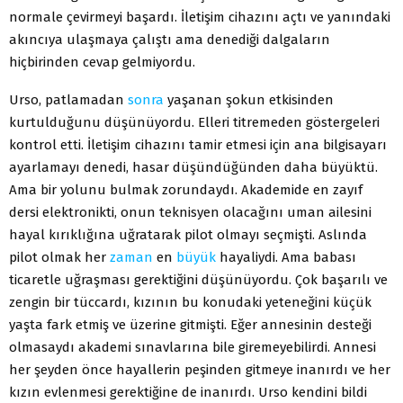
normale çevirmeyi başardı. İletişim cihazını açtı ve yanındaki
akıncıya ulaşmaya çalıştı ama denediği dalgaların
hiçbirinden cevap gelmiyordu.
Urso, patlamadan
sonra
yaşanan şokun etkisinden
kurtulduğunu düşünüyordu. Elleri titremeden göstergeleri
kontrol etti. İletişim cihazını tamir etmesi için ana bilgisayarı
ayarlamayı denedi, hasar düşündüğünden daha büyüktü.
Ama bir yolunu bulmak zorundaydı. Akademide en zayıf
dersi elektronikti, onun teknisyen olacağını uman ailesini
hayal kırıklığına uğratarak pilot olmayı seçmişti. Aslında
pilot olmak her
zaman
en
büyük
hayaliydi. Ama babası
ticaretle uğraşması gerektiğini düşünüyordu. Çok başarılı ve
zengin bir tüccardı, kızının bu konudaki yeteneğini küçük
yaşta fark etmiş ve üzerine gitmişti. Eğer annesinin desteği
olmasaydı akademi sınavlarına bile giremeyebilirdi. Annesi
her şeyden önce hayallerin peşinden gitmeye inanırdı ve her
kızın evlenmesi gerektiğine de inanırdı. Urso kendini bildi