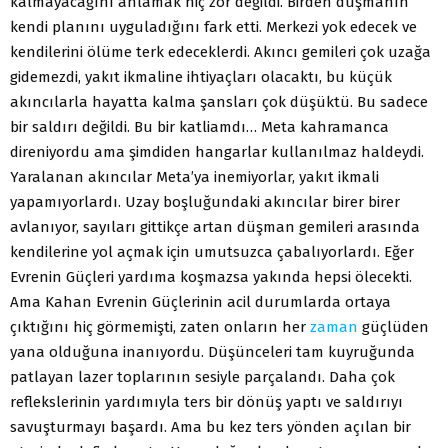
kalmayacağını anlamak hiç zor değildi. Birden düşmanın
kendi planını uyguladığını fark etti. Merkezi yok edecek ve
kendilerini ölüme terk edeceklerdi. Akıncı gemileri çok uzağa
gidemezdi, yakıt ikmaline ihtiyaçları olacaktı, bu küçük
akıncılarla hayatta kalma şansları çok düşüktü. Bu sadece
bir saldırı değildi. Bu bir katliamdı… Meta kahramanca
direniyordu ama şimdiden hangarlar kullanılmaz haldeydi.
Yaralanan akıncılar Meta’ya inemiyorlar, yakıt ikmali
yapamıyorlardı. Uzay boşluğundaki akıncılar birer birer
avlanıyor, sayıları gittikçe artan düşman gemileri arasında
kendilerine yol açmak için umutsuzca çabalıyorlardı. Eğer
Evrenin Güçleri yardıma koşmazsa yakında hepsi ölecekti.
Ama Kahan Evrenin Güçlerinin acil durumlarda ortaya
çıktığını hiç görmemişti, zaten onların her
zaman
güçlüden
yana olduğuna inanıyordu. Düşünceleri tam kuyruğunda
patlayan lazer toplarının sesiyle parçalandı. Daha çok
reflekslerinin yardımıyla ters bir dönüş yaptı ve saldırıyı
savuşturmayı başardı. Ama bu kez ters yönden açılan bir