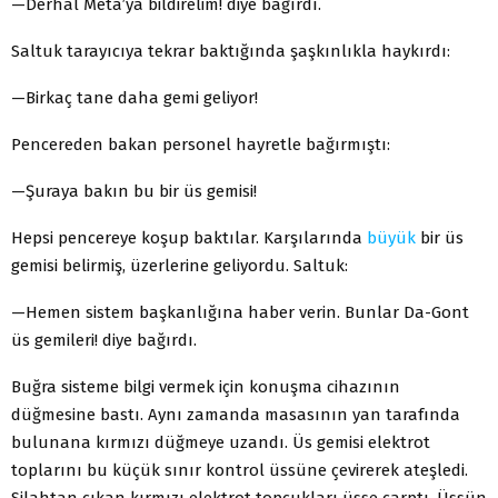
—Derhal Meta’ya bildirelim! diye bağırdı.
Saltuk tarayıcıya tekrar baktığında şaşkınlıkla haykırdı:
—Birkaç tane daha gemi geliyor!
Pencereden bakan personel hayretle bağırmıştı:
—Şuraya bakın bu bir üs gemisi!
Hepsi pencereye koşup baktılar. Karşılarında
büyük
bir üs
gemisi belirmiş, üzerlerine geliyordu. Saltuk:
—Hemen sistem başkanlığına haber verin. Bunlar Da-Gont
üs gemileri! diye bağırdı.
Buğra sisteme bilgi vermek için konuşma cihazının
düğmesine bastı. Aynı zamanda masasının yan tarafında
bulunana kırmızı düğmeye uzandı. Üs gemisi elektrot
toplarını bu küçük sınır kontrol üssüne çevirerek ateşledi.
Silahtan çıkan kırmızı elektrot topçukları üsse çarptı. Üssün