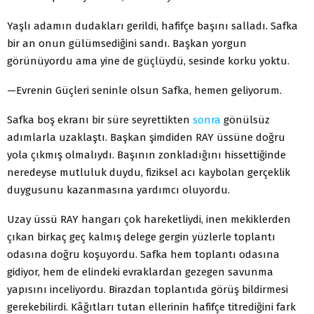
Yaşlı adamın dudakları gerildi, hafifçe başını salladı. Safka
bir an onun gülümsediğini sandı. Başkan yorgun
görünüyordu ama yine de güçlüydü, sesinde korku yoktu.
—Evrenin Güçleri seninle olsun Safka, hemen geliyorum.
Safka boş ekranı bir süre seyrettikten
sonra
gönülsüz
adımlarla uzaklaştı. Başkan şimdiden RAY üssüne doğru
yola çıkmış olmalıydı. Başının zonkladığını hissettiğinde
neredeyse mutluluk duydu, fiziksel acı kaybolan gerçeklik
duygusunu kazanmasına yardımcı oluyordu.
Uzay üssü RAY hangarı çok hareketliydi, inen mekiklerden
çıkan birkaç geç kalmış delege gergin yüzlerle toplantı
odasına doğru koşuyordu. Safka hem toplantı odasına
gidiyor, hem de elindeki evraklardan gezegen savunma
yapısını inceliyordu. Birazdan toplantıda görüş bildirmesi
gerekebilirdi. Kâğıtları tutan ellerinin hafifçe titrediğini fark