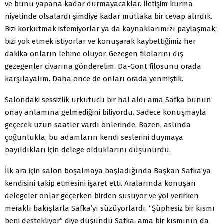
ve bunu yapana kadar durmayacaklar. İletişim kurma
niyetinde olsalardı şimdiye kadar mutlaka bir cevap alırdık.
Bizi korkutmak istemiyorlar ya da kaynaklarımızı paylaşmak;
bizi yok etmek istiyorlar ve konuşarak kaybettiğimiz her
dakika onların lehine oluyor. Gezegen filolarını dış
gezegenler civarına gönderelim. Da-Gont filosunu orada
karşılayalım. Daha önce de onları orada yenmiştik.
Salondaki sessizlik ürkütücü bir hal aldı ama Safka bunun
onay anlamına gelmediğini biliyordu. Sadece konuşmayla
geçecek uzun saatler vardı önlerinde. Bazen, aslında
çoğunlukla, bu adamların kendi seslerini duymaya
bayıldıkları için delege olduklarını düşünürdü.
İlk ara için salon boşalmaya başladığında Başkan Safka’ya
kendisini takip etmesini işaret etti. Aralarında konuşan
delegeler onlar geçerken birden susuyor ve yol verirken
meraklı bakışlarla Safka’yı süzüyorlardı. “Şüphesiz bir kısmı
beni destekliyor” diye düşündü Safka, ama bir kısmının da