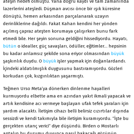
ateşin hedefi olmuştu. Yana doğru kaydı ve tam zamanında
lazerlerini ateşledi. Düşman avcısı önce bir ışık küresine
dönüştü, hemen arkasından parçalanarak uzayın
derinliklerine dağıldı. Fakat Kahan kendini her yönden
açılmış çapraz ateşten korumaya çalışırken bunu fark
etmedi bile. Her şeyin sonuna geldiğini hissediyordu. Hayatı,
bütün
o idealler, güç savaşları, ödüller, eğitimler… hepsinin
bu kadar anlamsız şekilde sona eriyor olmasından
büyük
şaşkınlık duydu. O
büyük
işler yapmak için doğanlardandı.
İçindeki aldatılmışlık duygusunu bastıramıyordu. Gözleri
korkudan çok, kızgınlıktan yaşarmıştı.
Teğmen Urso Meta’ya dönerken dinlenme hayalleri
kurmuyordu elbette ama en azından yakıt ikmali yapacak ve
artık kendisine acı vermeye başlayan ufak tefek yaraları için
yardım alacaktı. İletişim cihazı belli belirsiz cızırtılar dışında
sessizdi ve kendi takımıyla bile iletişim kuramıyordu. “İşte bu
gerçekten utanç verici” diye düşündü. Birden o Mostarlı
aptalın bu durumu duyunca nasıl bakacağı gözünün