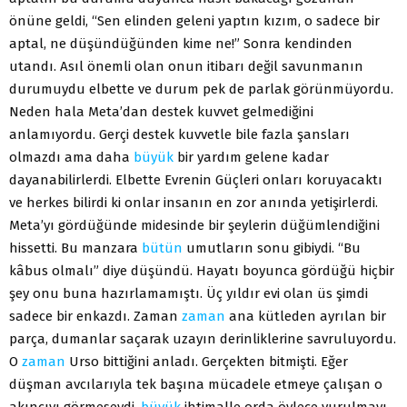
önüne geldi, “Sen elinden geleni yaptın kızım, o sadece bir
aptal, ne düşündüğünden kime ne!” Sonra kendinden
utandı. Asıl önemli olan onun itibarı değil savunmanın
durumuydu elbette ve durum pek de parlak görünmüyordu.
Neden hala Meta’dan destek kuvvet gelmediğini
anlamıyordu. Gerçi destek kuvvetle bile fazla şansları
olmazdı ama daha
büyük
bir yardım gelene kadar
dayanabilirlerdi. Elbette Evrenin Güçleri onları koruyacaktı
ve herkes bilirdi ki onlar insanın en zor anında yetişirlerdi.
Meta’yı gördüğünde midesinde bir şeylerin düğümlendiğini
hissetti. Bu manzara
bütün
umutların sonu gibiydi. “Bu
kâbus olmalı” diye düşündü. Hayatı boyunca gördüğü hiçbir
şey onu buna hazırlamamıştı. Üç yıldır evi olan üs şimdi
sadece bir enkazdı. Zaman
zaman
ana kütleden ayrılan bir
parça, dumanlar saçarak uzayın derinliklerine savruluyordu.
O
zaman
Urso bittiğini anladı. Gerçekten bitmişti. Eğer
düşman avcılarıyla tek başına mücadele etmeye çalışan o
akıncıyı görmeseydi,
büyük
ihtimalle orda öylece vurulmayı