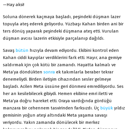
—Hay aksi!
Soluna dönerek kaçmaya başladı, peşindeki düşman lazer
topuyla ateş ederek geliyordu. Yüzbaşı Kahan birden ani bir
ters dönüş yaparak peşindeki düşmana ateş etti. Vurulan
düşman avcısı lazerin etkisiyle parçalanıp dağıldı.
Savaş
bütün
hızıyla devam ediyordu. Ekibini kontrol eden
Kahan ciddi kayıplar verdiklerini fark etti. Hayır, ana gemiye
saldırmak için çok kötü bir zamandı. Hayatta kalmalı ve
Meta’ya döndükten
sonra
ek takımlarla beraber tekrar
denemeliydi. Birden iletişim cihazından sesler gelmeye
başladı. Acilen Meta üssüne geri dönmesi emrediliyordu. Ses
her an kesilebilecek gibiydi. Hemen ekibine emri iletti ve
Meta’ya doğru hareket etti. Oraya vardığında gördüğü
manzara bir cehennem tasvirinden farksızdı. Üç
büyük
yıldız
gemisinin yoğun ateşi altındaki Meta yaşama savaşı
veriyordu. Yakın zamanda dönülecek bir merkez