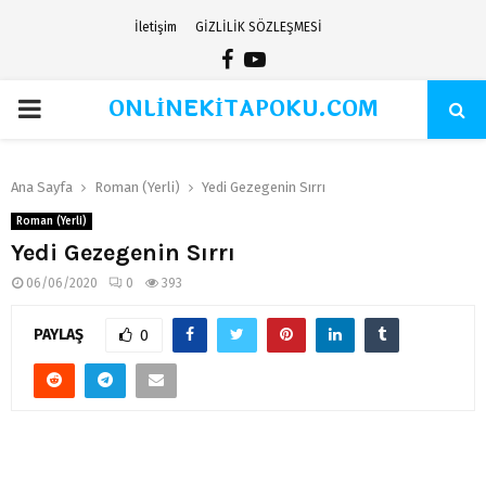
İletişim
GİZLİLİK SÖZLEŞMESİ
Facebook
Youtube
ONLİNEKİTAPOKU.COM
PRIMARY
MENU
Ana Sayfa
Roman (Yerli)
Yedi Gezegenin Sırrı
Roman (Yerli)
Yedi Gezegenin Sırrı
06/06/2020
0
393
PAYLAŞ
0