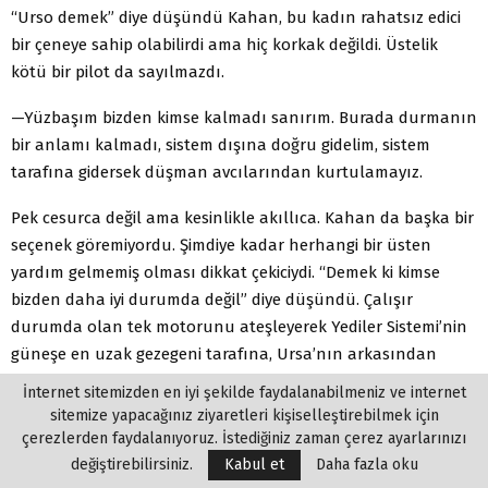
“Urso demek” diye düşündü Kahan, bu kadın rahatsız edici
bir çeneye sahip olabilirdi ama hiç korkak değildi. Üstelik
kötü bir pilot da sayılmazdı.
—Yüzbaşım bizden kimse kalmadı sanırım. Burada durmanın
bir anlamı kalmadı, sistem dışına doğru gidelim, sistem
tarafına gidersek düşman avcılarından kurtulamayız.
Pek cesurca değil ama kesinlikle akıllıca. Kahan da başka bir
seçenek göremiyordu. Şimdiye kadar herhangi bir üsten
yardım gelmemiş olması dikkat çekiciydi. “Demek ki kimse
bizden daha iyi durumda değil” diye düşündü. Çalışır
durumda olan tek motorunu ateşleyerek Yediler Sistemi’nin
güneşe en uzak gezegeni tarafına, Ursa’nın arkasından
hareket etti. Tek motorla gitmek zor olacaktı, hızı çok
İnternet sitemizden en iyi şekilde faydalanabilmeniz ve internet
düşmüştü, üstelik akıncının
bütün
gücünü gemiyi hareket
sitemize yapacağınız ziyaretleri kişiselleştirebilmek için
halinde tutmak için kullanıyordu. Yani her tür saldırıya
çerezlerden faydalanıyoruz. İstediğiniz zaman çerez ayarlarınızı
açıktı. Tek umudu bir üs gemisiyle karşılaşmaktı. Ancak
değiştirebilirsiniz.
Kabul et
Daha fazla oku