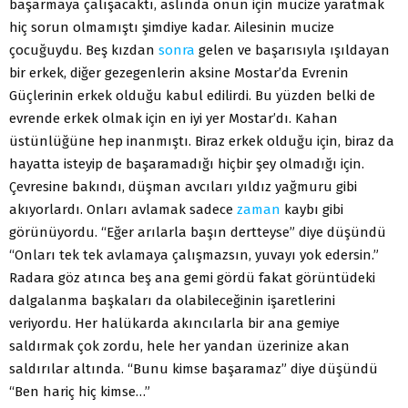
başarmaya çalışacaktı, aslında onun için mucize yaratmak
hiç sorun olmamıştı şimdiye kadar. Ailesinin mucize
çocuğuydu. Beş kızdan
sonra
gelen ve başarısıyla ışıldayan
bir erkek, diğer gezegenlerin aksine Mostar’da Evrenin
Güçlerinin erkek olduğu kabul edilirdi. Bu yüzden belki de
evrende erkek olmak için en iyi yer Mostar’dı. Kahan
üstünlüğüne hep inanmıştı. Biraz erkek olduğu için, biraz da
hayatta isteyip de başaramadığı hiçbir şey olmadığı için.
Çevresine bakındı, düşman avcıları yıldız yağmuru gibi
akıyorlardı. Onları avlamak sadece
zaman
kaybı gibi
görünüyordu. “Eğer arılarla başın dertteyse” diye düşündü
“Onları tek tek avlamaya çalışmazsın, yuvayı yok edersin.”
Radara göz atınca beş ana gemi gördü fakat görüntüdeki
dalgalanma başkaları da olabileceğinin işaretlerini
veriyordu. Her halükarda akıncılarla bir ana gemiye
saldırmak çok zordu, hele her yandan üzerinize akan
saldırılar altında. “Bunu kimse başaramaz” diye düşündü
“Ben hariç hiç kimse…”