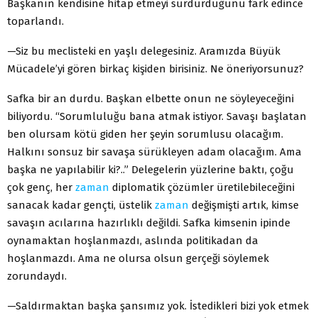
Başkanın kendisine hitap etmeyi sürdürdüğünü fark edince
toparlandı.
—Siz bu meclisteki en yaşlı delegesiniz. Aramızda Büyük
Mücadele’yi gören birkaç kişiden birisiniz. Ne öneriyorsunuz?
Safka bir an durdu. Başkan elbette onun ne söyleyeceğini
biliyordu. “Sorumluluğu bana atmak istiyor. Savaşı başlatan
ben olursam kötü giden her şeyin sorumlusu olacağım.
Halkını sonsuz bir savaşa sürükleyen adam olacağım. Ama
başka ne yapılabilir ki?..” Delegelerin yüzlerine baktı, çoğu
çok genç, her
zaman
diplomatik çözümler üretilebileceğini
sanacak kadar gençti, üstelik
zaman
değişmişti artık, kimse
savaşın acılarına hazırlıklı değildi. Safka kimsenin ipinde
oynamaktan hoşlanmazdı, aslında politikadan da
hoşlanmazdı. Ama ne olursa olsun gerçeği söylemek
zorundaydı.
—Saldırmaktan başka şansımız yok. İstedikleri bizi yok etmek