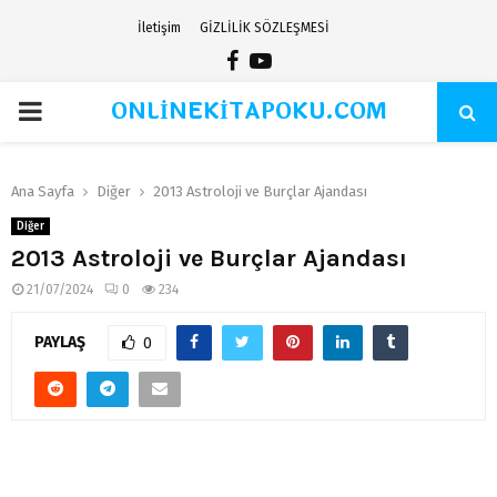
İletişim
GİZLİLİK SÖZLEŞMESİ
Facebook
Youtube
ONLİNEKİTAPOKU.COM
PRIMARY
MENU
Ana Sayfa
Diğer
2013 Astroloji ve Burçlar Ajandası
Diğer
2013 Astroloji ve Burçlar Ajandası
21/07/2024
0
234
PAYLAŞ
0