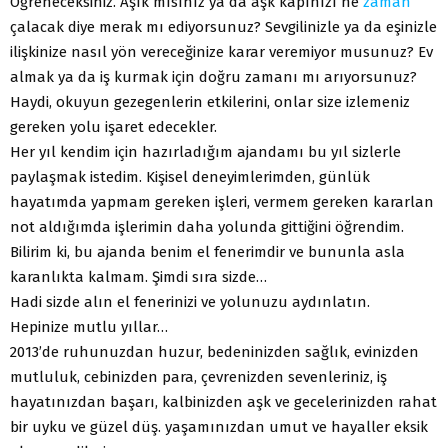
Öğreneceksiniz. Aşık mısınız ya da aşk kapınızı ne
zaman
çalacak diye merak mı ediyorsunuz? Sevgilinizle ya da eşinizle
ilişkinize nasıl yön vereceğinize karar veremiyor musunuz? Ev
almak ya da iş kurmak için doğru zamanı mı arıyorsunuz?
Haydi, okuyun gezegenlerin etkilerini, onlar size izlemeniz
gereken yolu işaret edecekler.
Her yıl kendim için hazırladığım ajandamı bu yıl sizlerle
paylaşmak istedim. Kişisel deneyimlerimden, günlük
hayatımda yapmam gereken işleri, vermem gereken kararlan
not aldığımda işlerimin daha yolunda gittiğini öğrendim.
Bilirim ki, bu ajanda benim el fenerimdir ve bununla asla
karanlıkta kalmam. Şimdi sıra sizde…
Hadi sizde alın el fenerinizi ve yolunuzu aydınlatın.
Hepinize mutlu yıllar…
2013’de ruhunuzdan huzur, bedeninizden sağlık, evinizden
mutluluk, cebinizden para, çevrenizden sevenleriniz, iş
hayatınızdan başarı, kalbinizden aşk ve gecelerinizden rahat
bir uyku ve güzel düş. yaşamınızdan umut ve hayaller eksik