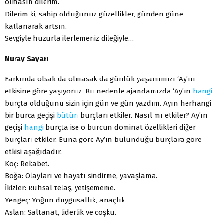
olmasın dilerim.
Dilerim ki, sahip olduğunuz güzellikler, günden güne
katlanarak artsın.
Sevgiyle huzurla ilerlemeniz dileğiyle…
Nuray Sayarı
Farkında olsak da olmasak da günlük yaşamımızı ‘Ay’ın
etkisine göre yaşıyoruz. Bu nedenle ajandamızda ‘Ay’ın
hangi
burçta olduğunu sizin için gün ve gün yazdım. Ayın herhangi
bir burca geçişi
bütün
burçları etkiler. Nasıl mı etkiler? Ay’ın
geçişi
hangi
burçta ise o burcun dominat özellikleri diğer
burçları etkiler. Buna göre Ay’ın bulunduğu burçlara göre
etkisi aşağıdadır.
Koç: Rekabet.
Boğa: Olayları ve hayatı sindirme, yavaşlama.
İkizler: Ruhsal telaş, yetişememe.
Yengeç: Yoğun duygusallık, anaçlık..
Aslan: Saltanat, liderlik ve coşku.