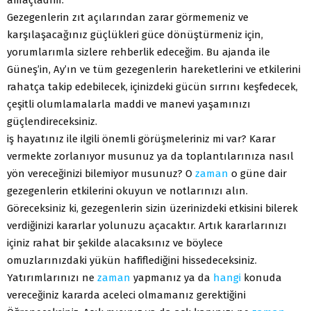
Gezegenlerin zıt açılarından zarar görmemeniz ve
karşılaşacağınız güçlükleri güce dönüştürmeniz için,
yorumlarımla sizlere rehberlik edeceğim. Bu ajanda ile
Güneş’in, Ay’ın ve tüm gezegenlerin hareketlerini ve etkilerini
rahatça takip edebilecek, içinizdeki gücün sırrını keşfedecek,
çeşitli olumlamalarla maddi ve manevi yaşamınızı
güçlendireceksiniz.
iş hayatınız ile ilgili önemli görüşmeleriniz mi var? Karar
vermekte zorlanıyor musunuz ya da toplantılarınıza nasıl
yön vereceğinizi bilemiyor musunuz? O
zaman
o güne dair
gezegenlerin etkilerini okuyun ve notlarınızı alın.
Göreceksiniz ki, gezegenlerin sizin üzerinizdeki etkisini bilerek
verdiğinizi kararlar yolunuzu açacaktır. Artık kararlarınızı
içiniz rahat bir şekilde alacaksınız ve böylece
omuzlarınızdaki yükün hafiflediğini hissedeceksiniz.
Yatırımlarınızı ne
zaman
yapmanız ya da
hangi
konuda
vereceğiniz kararda aceleci olmamanız gerektiğini