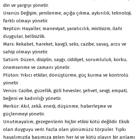
din ve yargıyı yönetir.
Uranüs Değişim, yenilenme, açığa çıkma, aykırılık, teknoloji,
farklı olmayı yönetir.
Neptün: Hayaller, maneviyat, yaratıcılık, mistisizm, ilahi
duygular, bellisizlik.
Mars: Rekabet, hareket, kavg3, seks, cazibe, savaş, arzu ve
sahip olmayı yönetir.
Satürn: Düzen, disiplin, saygı, ciddiyet, sorumluluk, korku,
önemsenme ve zamanı yönelir.
Plüton: Yıkıcı etkiler, dönüştürme, güç kurma ve kontrolü
yönetir
Venüs: Cazibe, güzellik, gizli hevesler, şehvet, sevgi, empati,
beğeni ve kadınlığı yönetir.
Merkür: Akıl, zekâ, enerji, düşünme, haberleşme ve
güçlenmeyi yönetir.
Unutmayalım, gezegenlerin hiçbir etkisi kötü değildir. Eksik
olan duyguyu verir. Fazla olan yönümüzü törpüler. Tıpkı
hayalımızda başımıza gelen her iyi ve kötü olayın bir anlamı