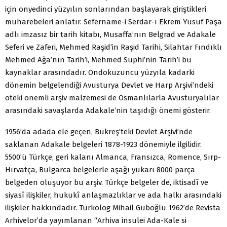
için onyedinci yüzyılın sonlarından başlayarak giriştikleri
muharebeleri anlatır. Sefername-i Serdar-ı Ekrem Yusuf Paşa
adlı imzasız bir tarih kitabı, Musaffa’nın Belgrad ve Adakale
Seferi ve Zaferi, Mehmed Raşid’in Raşid Tarihi, Silahtar Fındıklı
Mehmed Ağa’nın Tarih’i, Mehmed Suphi’nin Tarih’i bu
kaynaklar arasındadır. Ondokuzuncu yüzyıla kadarki
dönemin belgelendiği Avusturya Devlet ve Harp Arşivi’ndeki
öteki önemli arşiv malzemesi de Osmanlılarla Avusturyalılar
arasındaki savaşlarda Adakale’nin taşıdığı önemi gösterir.
1956’da adada ele geçen, Bükreş’teki Devlet Arşivi’nde
saklanan Adakale belgeleri 1878-1923 dönemiyle ilgilidir.
5500’ü Türkçe, geri kalanı Almanca, Fransızca, Romence, Sırp-
Hırvatça, Bulgarca belgelerle aşağı yukarı 8000 parça
belgeden oluşuyor bu arşiv. Türkçe belgeler de, iktisadî ve
siyasî ilişkiler, hukukî anlaşmazlıklar ve ada halkı arasındaki
ilişkiler hakkındadır. Türkolog Mihail Guboğlu 1962’de Revista
Arhivelor’da yayımlanan “Arhiva insulei Ada-Kale si