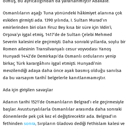
olmuş, bu ayrıcalığından da yararlanmıştır Adakale.
Osmanlıların aşağı Tuna yönündeki hâkimiyet alanına çok
eskiden girmişti ada. 1390 yılında, I. Sultan Murad’ın
emirlerinden biri olan Firuz Bey kısa bir süre için Vidin’i,
Orşova’yı işgal etmiş, 1417’de de Sultan Çelebi Mehmed
Severin kalesini ele geçirmişti. Daha sonraki yıllarda, soylu bir
Romen ailesinin Transilvanyalı cesur voyvodası Yanoş
Hunyadi 1442’de Demirkapı’da Osmanlı ordularını yenip
birkaç Türk karargâhını işgal etmişti. Hunyadi’nin
mevzilendiği adaya daha önce ayak basmış olduğu sanılsa
da bu varsayım tarihî belgelerle kanıtlanmamıştır.
Ada için girişilen savaşlar
Adanın tarihi 1521’de Osmanlıların Belgrad’ı ele geçirmesiyle
başlar. Avusturyalılarla Osmanlılar arasında daha sonraki
dönemlerde pek çok kez el değiştirecektir ada. Belgrad’ın
fethinden
sonra
, Sırpların Gladovo dediği Fethislam kalesi ve