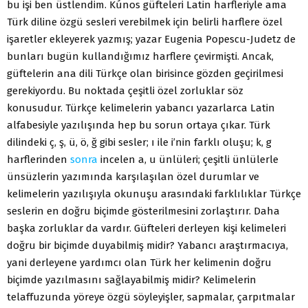
bu işi ben üstlendim. Kúnos güfteleri Latin harfleriyle ama
Türk diline özgü sesleri verebilmek için belirli harflere özel
işaretler ekleyerek yazmış; yazar Eugenia Popescu-Judetz de
bunları bugün kullandığımız harflere çevirmişti. Ancak,
güftelerin ana dili Türkçe olan birisince gözden geçirilmesi
gerekiyordu. Bu noktada çeşitli özel zorluklar söz
konusudur. Türkçe kelimelerin yabancı yazarlarca Latin
alfabesiyle yazılışında hep bu sorun ortaya çıkar. Türk
dilindeki ç, ş, ü, ö, ğ gibi sesler; ı ile i’nin farklı oluşu; k, g
harflerinden
sonra
incelen a, u ünlüleri; çeşitli ünlülerle
ünsüzlerin yazımında karşılaşılan özel durumlar ve
kelimelerin yazılışıyla okunuşu arasındaki farklılıklar Türkçe
seslerin en doğru biçimde gösterilmesini zorlaştırır. Daha
başka zorluklar da vardır. Güfteleri derleyen kişi kelimeleri
doğru bir biçimde duyabilmiş midir? Yabancı araştırmacıya,
yani derleyene yardımcı olan Türk her kelimenin doğru
biçimde yazılmasını sağlayabilmiş midir? Kelimelerin
telaffuzunda yöreye özgü söyleyişler, sapmalar, çarpıtmalar