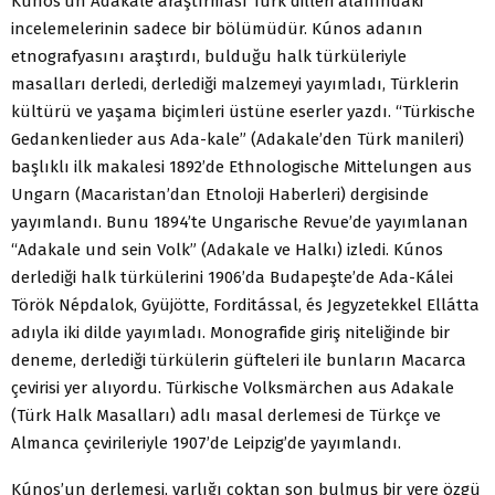
Kúnos’un Adakale araştırması Türk dilleri alanındaki
incelemelerinin sadece bir bölümüdür. Kúnos adanın
etnografyasını araştırdı, bulduğu halk türküleriyle
masalları derledi, derlediği malzemeyi yayımladı, Türklerin
kültürü ve yaşama biçimleri üstüne eserler yazdı. “Türkische
Gedankenlieder aus Ada-kale” (Adakale’den Türk manileri)
başlıklı ilk makalesi 1892’de Ethnologische Mittelungen aus
Ungarn (Macaristan’dan Etnoloji Haberleri) dergisinde
yayımlandı. Bunu 1894’te Ungarische Revue’de yayımlanan
“Adakale und sein Volk” (Adakale ve Halkı) izledi. Kúnos
derlediği halk türkülerini 1906’da Budapeşte’de Ada-Kálei
Török Népdalok, Gyüjötte, Forditással, és Jegyzetekkel Ellátta
adıyla iki dilde yayımladı. Monografide giriş niteliğinde bir
deneme, derlediği türkülerin güfteleri ile bunların Macarca
çevirisi yer alıyordu. Türkische Volksmärchen aus Adakale
(Türk Halk Masalları) adlı masal derlemesi de Türkçe ve
Almanca çevirileriyle 1907’de Leipzig’de yayımlandı.
Kúnos’un derlemesi, varlığı çoktan son bulmuş bir yere özgü