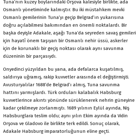
Tuna’nın kuzey boylarındaki Orşova kalesiyle birlikte, ada
Osmanlı yönetiminde kalmıştır. Bu iki müstahkem mevki
Osmanlı gemilerinin Tuna’yı geçip Belgrad’ın yukarısına
doğru açılabilmesi bakımından en önemli noktalardı. Bir
başka deyişle Adakale, aşağı Tuna’da seyreden savaş gemileri
için hayatî önem taşıyan bir Osmanlı nehir üssü, askerler
için de korunaklı bir geçiş noktası olarak aynı savunma
düzeninin bir parçasıydı.
Onyedinci yüzyıldan bu yana, ada defalarca kuşatılmış,
saldırıya uğramış, rakip kuvvetler arasında el değiştirmişti.
Avusturyalılar 1688’de Belgrad’ı almış, Tuna savunma
hattını yarmışlardı. Türk orduları kalabalık Habsburg
kuvvetlerince akıntı yönünde sürüklenerek nehrin güneyine
kadar çekilmeye zorlanmıştı. 1689 yılının Eylül ayında, Niş
Habsburglara teslim oldu; aynı yılın Ekim ayında da Vidin
Orşova ve Gladovo ile birlikte terk edildi. Sonuç olarak,
Adakale Habsburg imparatorluğunun eline geçti.