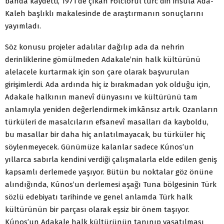
banda kaydetti, 1971’de çıkan Folclorul turc din insula Ada-
Kaleh başlıklı makalesinde de araştırmanın sonuçlarını
yayımladı.
Söz konusu projeler adalılar dağılıp ada da nehrin
derinliklerine gömülmeden Adakale’nin halk kültürünü
alelacele kurtarmak için son çare olarak başvurulan
girişimlerdi. Ada ardında hiç iz bırakmadan yok olduğu için,
Adakale halkının manevî dünyasını ve kültürünü tam
anlamıyla yeniden değerlendirmek imkânsız artık. Ozanların
türküleri de masalcıların efsanevî masalları da kayboldu,
bu masallar bir daha hiç anlatılmayacak, bu türküler hiç
söylenmeyecek. Günümüze kalanlar sadece Kúnos’un
yıllarca sabırla kendini verdiği çalışmalarla elde edilen geniş
kapsamlı derlemede yaşıyor. Bütün bu noktalar göz önüne
alındığında, Kúnos’un derlemesi aşağı Tuna bölgesinin Türk
sözlü edebiyatı tarihinde ve genel anlamda Türk halk
kültürünün bir parçası olarak eşsiz bir önem taşıyor.
Kúnos’un Adakale halk kültürünün tanınıp yaşatılması