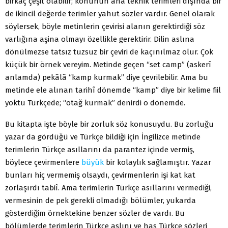
birkaç çeşit olabilir; konunun ana teknik terimleri dışında bir
de ikincil değerde terimler yahut sözler vardır. Genel olarak
söylersek, böyle metinlerin çevirisi alanın gerektirdiği söz
varlığına aşina olmayı özellikle gerektirir. Dilin aslına
dönülmezse tatsız tuzsuz bir çeviri de kaçınılmaz olur. Çok
küçük bir örnek vereyim. Metinde geçen “set camp” (askerî
anlamda) pekâlâ “kamp kurmak” diye çevrilebilir. Ama bu
metinde ele alınan tarihî dönemde “kamp” diye bir kelime fiil
yoktu Türkçede; “otağ kurmak” denirdi o dönemde.
Bu kitapta işte böyle bir zorluk söz konusuydu. Bu zorluğu
yazar da gördüğü ve Türkçe bildiği için İngilizce metinde
terimlerin Türkçe asıllarını da parantez içinde vermiş,
böylece çevirmenlere
büyük
bir kolaylık sağlamıştır. Yazar
bunları hiç vermemiş olsaydı, çevirmenlerin işi kat kat
zorlaşırdı tabiî. Ama terimlerin Türkçe asıllarını vermediği,
vermesinin de pek gerekli olmadığı bölümler, yukarda
gösterdiğim örnektekine benzer sözler de vardı. Bu
bölümlerde terimlerin Türkçe aslını ve has Türkçe sözleri