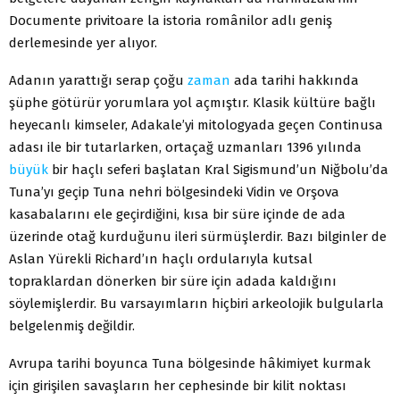
Documente privitoare la istoria românilor adlı geniş
derlemesinde yer alıyor.
Adanın yarattığı serap çoğu
zaman
ada tarihi hakkında
şüphe götürür yorumlara yol açmıştır. Klasik kültüre bağlı
heyecanlı kimseler, Adakale’yi mitologyada geçen Continusa
adası ile bir tutarlarken, ortaçağ uzmanları 1396 yılında
büyük
bir haçlı seferi başlatan Kral Sigismund’un Niğbolu’da
Tuna’yı geçip Tuna nehri bölgesindeki Vidin ve Orşova
kasabalarını ele geçirdiğini, kısa bir süre içinde de ada
üzerinde otağ kurduğunu ileri sürmüşlerdir. Bazı bilginler de
Aslan Yürekli Richard’ın haçlı ordularıyla kutsal
topraklardan dönerken bir süre için adada kaldığını
söylemişlerdir. Bu varsayımların hiçbiri arkeolojik bulgularla
belgelenmiş değildir.
Avrupa tarihi boyunca Tuna bölgesinde hâkimiyet kurmak
için girişilen savaşların her cephesinde bir kilit noktası