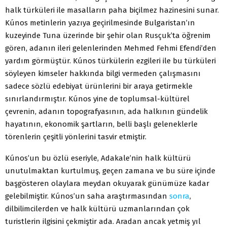
halk türküleri ile masalların paha biçilmez hazinesini sunar.
Kúnos metinlerin yazıya geçirilmesinde Bulgaristan’ın
kuzeyinde Tuna üzerinde bir şehir olan Rusçuk’ta öğrenim
gören, adanın ileri gelenlerinden Mehmed Fehmi Efendi’den
yardım görmüştür. Kúnos türkülerin ezgileri ile bu türküleri
söyleyen kimseler hakkında bilgi vermeden çalışmasını
sadece sözlü edebiyat ürünlerini bir araya getirmekle
sınırlandırmıştır. Kúnos yine de toplumsal-kültürel
çevrenin, adanın topografyasının, ada halkının gündelik
hayatının, ekonomik şartların, belli başlı geleneklerle
törenlerin çeşitli yönlerini tasvir etmiştir.
Kúnos’un bu özlü eseriyle, Adakale’nin halk kültürü
unutulmaktan kurtulmuş, geçen zamana ve bu süre içinde
başgösteren olaylara meydan okuyarak günümüze kadar
gelebilmiştir. Kúnos’un saha araştırmasından
sonra
,
dilbilimcilerden ve halk kültürü uzmanlarından çok
turistlerin ilgisini çekmiştir ada. Aradan ancak yetmiş yıl