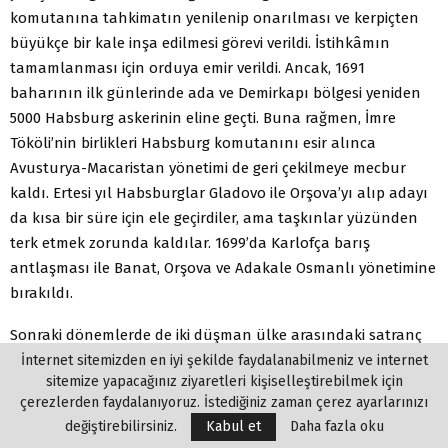
komutanına tahkimatın yenilenip onarılması ve kerpiçten
büyükçe bir kale inşa edilmesi görevi verildi. İstihkâmın
tamamlanması için orduya emir verildi. Ancak, 1691
baharının ilk günlerinde ada ve Demirkapı bölgesi yeniden
5000 Habsburg askerinin eline geçti. Buna rağmen, İmre
Tököli’nin birlikleri Habsburg komutanını esir alınca
Avusturya-Macaristan yönetimi de geri çekilmeye mecbur
kaldı. Ertesi yıl Habsburglar Gladovo ile Orşova’yı alıp adayı
da kısa bir süre için ele geçirdiler, ama taşkınlar yüzünden
terk etmek zorunda kaldılar. 1699’da Karlofça barış
antlaşması ile Banat, Orşova ve Adakale Osmanlı yönetimine
bırakıldı.
Sonraki dönemlerde de iki düşman ülke arasındaki satranç
oyununun bir parçası haline geldi ada. Sultan II. Mustafa
İnternet sitemizden en iyi şekilde faydalanabilmeniz ve internet
sitemize yapacağınız ziyaretleri kişiselleştirebilmek için
ilkbahar taşkınlarının toprak siperleri tahrip etmesi
çerezlerden faydalanıyoruz. İstediğiniz zaman çerez ayarlarınızı
yüzünden adanın tahkim edilmesi amacıyla 1701’de
değiştirebilirsiniz.
Kabul et
Daha fazla oku
Temeşvarlı mir-i miran İbrahim Paşa’ya emir gönderdi.