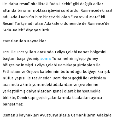
ile, daha resmî nitelikteki “Ada-i Kebir” gibi değişik adlar
altında bir sınır noktası işlevini sürdürdü. Romencedeki asıl
adı, Ada-i Kebir’in bire bir çevirisi olan “Ostrovul Mare” idi.
Resmî Türkçe adı olan Adakale o dönemde de Romence’de
“Ada-Kaleh” diye yazılırdı.
Yararlanılan Kaynaklar
1650 ile 1655 yılları arasında Evliya Çelebi Banat bölgesini
baştan başa gezmiş,
sonra
Tuna nehrini geçip güney
bölgesine inmişti. Evliya Çelebi Demirkapı girdapları ile
Fethislam ve Orşova kalelerinin bulunduğu bölgeyi, karışık
nüfus yapısı ile tasvir eder. Demirkapı geçidi ile Fethislam
arasında akıntı yönündeki adalardan ve çevrelerine
yerleştirilmiş dalyanlardan genel olarak bahsetmekle
birlikte, Demirkapı geçidi yakınlarındaki adadan ayrıca
bahsetmez.
Osmanlı kaynakları Avusturyalılarla Osmanlıların Adakale