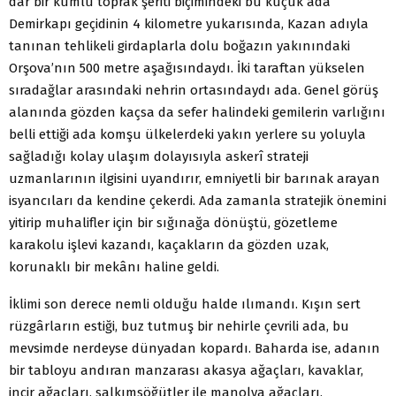
dar bir kumlu toprak şeriti biçimindeki bu küçük ada
Demirkapı geçidinin 4 kilometre yukarısında, Kazan adıyla
tanınan tehlikeli girdaplarla dolu boğazın yakınındaki
Orşova’nın 500 metre aşağısındaydı. İki taraftan yükselen
sıradağlar arasındaki nehrin ortasındaydı ada. Genel görüş
alanında gözden kaçsa da sefer halindeki gemilerin varlığını
belli ettiği ada komşu ülkelerdeki yakın yerlere su yoluyla
sağladığı kolay ulaşım dolayısıyla askerî strateji
uzmanlarının ilgisini uyandırır, emniyetli bir barınak arayan
isyancıları da kendine çekerdi. Ada zamanla stratejik önemini
yitirip muhalifler için bir sığınağa dönüştü, gözetleme
karakolu işlevi kazandı, kaçakların da gözden uzak,
korunaklı bir mekânı haline geldi.
İklimi son derece nemli olduğu halde ılımandı. Kışın sert
rüzgârların estiği, buz tutmuş bir nehirle çevrili ada, bu
mevsimde nerdeyse dünyadan kopardı. Baharda ise, adanın
bir tabloyu andıran manzarası akasya ağaçları, kavaklar,
incir ağaçları, salkımsöğütler ile manolya ağaçları,