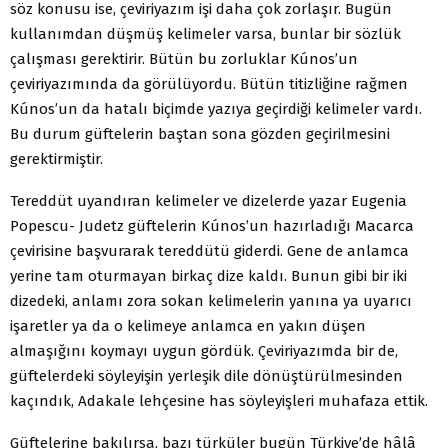
söz konusu ise, çeviriyazım işi daha çok zorlaşır. Bugün
kullanımdan düşmüş kelimeler varsa, bunlar bir sözlük
çalışması gerektirir. Bütün bu zorluklar Kúnos’un
çeviriyazımında da görülüyordu. Bütün titizliğine rağmen
Kúnos’un da hatalı biçimde yazıya geçirdiği kelimeler vardı.
Bu durum güftelerin baştan sona gözden geçirilmesini
gerektirmiştir.
Tereddüt uyandıran kelimeler ve dizelerde yazar Eugenia
Popescu- Judetz güftelerin Kúnos’un hazırladığı Macarca
çevirisine başvurarak tereddütü giderdi. Gene de anlamca
yerine tam oturmayan birkaç dize kaldı. Bunun gibi bir iki
dizedeki, anlamı zora sokan kelimelerin yanına ya uyarıcı
işaretler ya da o kelimeye anlamca en yakın düşen
almaşığını koymayı uygun gördük. Çeviriyazımda bir de,
güftelerdeki söyleyişin yerleşik dile dönüştürülmesinden
kaçındık, Adakale lehçesine has söyleyişleri muhafaza ettik.
Güftelerine bakılırsa, bazı türküler bugün Türkiye’de hâlâ