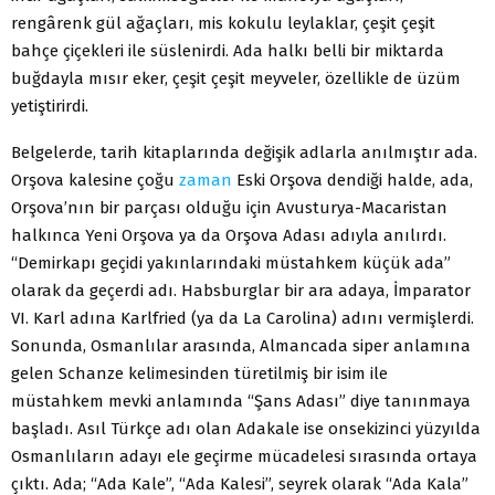
rengârenk gül ağaçları, mis kokulu leylaklar, çeşit çeşit
bahçe çiçekleri ile süslenirdi. Ada halkı belli bir miktarda
buğdayla mısır eker, çeşit çeşit meyveler, özellikle de üzüm
yetiştirirdi.
Belgelerde, tarih kitaplarında değişik adlarla anılmıştır ada.
Orşova kalesine çoğu
zaman
Eski Orşova dendiği halde, ada,
Orşova’nın bir parçası olduğu için Avusturya-Macaristan
halkınca Yeni Orşova ya da Orşova Adası adıyla anılırdı.
“Demirkapı geçidi yakınlarındaki müstahkem küçük ada”
olarak da geçerdi adı. Habsburglar bir ara adaya, İmparator
VI. Karl adına Karlfried (ya da La Carolina) adını vermişlerdi.
Sonunda, Osmanlılar arasında, Almancada siper anlamına
gelen Schanze kelimesinden türetilmiş bir isim ile
müstahkem mevki anlamında “Şans Adası” diye tanınmaya
başladı. Asıl Türkçe adı olan Adakale ise onsekizinci yüzyılda
Osmanlıların adayı ele geçirme mücadelesi sırasında ortaya
çıktı. Ada; “Ada Kale”, “Ada Kalesi”, seyrek olarak “Ada Kala”