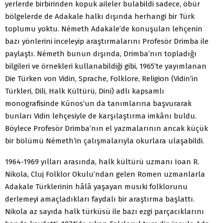
yerlerde birbirinden kopuk aileler bulabildi sadece, öbür
bölgelerde de Adakale halkı dışında herhangi bir Türk
toplumu yoktu. Németh Adakale’de konuşulan lehçenin
bazı yönlerini inceleyip araştırmalarını Profesör Drimba ile
paylaştı. Németh bunun dışında, Drimba’nın topladığı
bilgileri ve örnekleri kullanabildiği gibi, 1965’te yayımlanan
Die Türken von Vidin, Sprache, Folklore, Religion (Vidin’in
Türkleri, Dili, Halk Kültürü, Dini) adlı kapsamlı
monografisinde Kúnos’un da tanımlarına başvurarak
bunları Vidin lehçesiyle de karşılaştırma imkânı buldu.
Böylece Profesör Drimba’nın el yazmalarının ancak küçük
bir bölümü Németh’in çalışmalarıyla okurlara ulaşabildi.
1964-1969 yılları arasında, halk kültürü uzmanı Ioan R.
Nikola, Cluj Folklor Okulu’ndan gelen Romen uzmanlarla
Adakale Türklerinin hâlâ yaşayan musıki folklorunu
derlemeyi amaçladıkları faydalı bir araştırma başlattı.
Nikola az sayıda halk türküsü ile bazı ezgi parçacıklarını