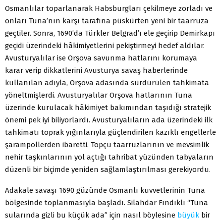
Osmanlılar toparlanarak Habsburgları çekilmeye zorladı ve
onları Tuna’nın karşı tarafına püskürten yeni bir taarruza
geçtiler. Sonra, 1690’da Türkler Belgrad’ı ele geçirip Demirkapı
geçidi üzerindeki hâkimiyetlerini pekiştirmeyi hedef aldılar.
Avusturyalılar ise Orşova savunma hatlarını korumaya
karar verip dikkatlerini Avusturya savaş haberlerinde
kullanılan adıyla, Orşova adasında sürdürülen tahkimata
yöneltmişlerdi. Avusturyalılar Orşova hatlarının Tuna
üzerinde kurulacak hâkimiyet bakımından taşıdığı stratejik
önemi pek iyi biliyorlardı. Avusturyalıların ada üzerindeki ilk
tahkimatı toprak yığınlarıyla güçlendirilen kazıklı engellerle
şarampollerden ibaretti. Topçu taarruzlarının ve mevsimlik
nehir taşkınlarının yol açtığı tahribat yüzünden tabyaların
düzenli bir biçimde yeniden sağlamlaştırılması gerekiyordu.
Adakale savaşı 1690 güzünde Osmanlı kuvvetlerinin Tuna
bölgesinde toplanmasıyla başladı. Silahdar Fındıklı “Tuna
sularında gizli bu küçük ada” için nasıl böylesine
büyük
bir