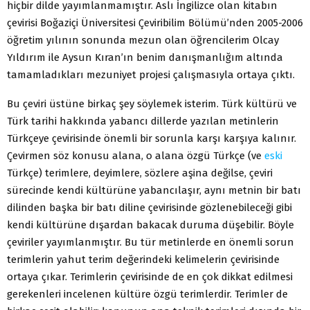
hiçbir dilde yayımlanmamıştır. Aslı İngilizce olan kitabın
çevirisi Boğaziçi Üniversitesi Çeviribilim Bölümü’nden 2005-2006
öğretim yılının sonunda mezun olan öğrencilerim Olcay
Yıldırım ile Aysun Kıran’ın benim danışmanlığım altında
tamamladıkları mezuniyet projesi çalışmasıyla ortaya çıktı.
Bu çeviri üstüne birkaç şey söylemek isterim. Türk kültürü ve
Türk tarihi hakkında yabancı dillerde yazılan metinlerin
Türkçeye çevirisinde önemli bir sorunla karşı karşıya kalınır.
Çevirmen söz konusu alana, o alana özgü Türkçe (ve
eski
Türkçe) terimlere, deyimlere, sözlere aşina değilse, çeviri
sürecinde kendi kültürüne yabancılaşır, aynı metnin bir batı
dilinden başka bir batı diline çevirisinde gözlenebileceği gibi
kendi kültürüne dışardan bakacak duruma düşebilir. Böyle
çeviriler yayımlanmıştır. Bu tür metinlerde en önemli sorun
terimlerin yahut terim değerindeki kelimelerin çevirisinde
ortaya çıkar. Terimlerin çevirisinde de en çok dikkat edilmesi
gerekenleri incelenen kültüre özgü terimlerdir. Terimler de