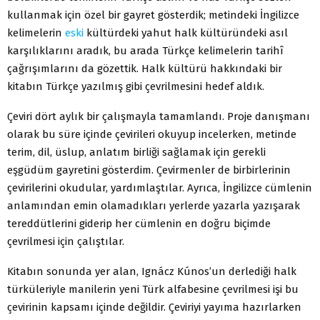
kullanmak için özel bir gayret gösterdik; metindeki İngilizce
kelimelerin
eski
kültürdeki yahut halk kültüründeki asıl
karşılıklarını aradık, bu arada Türkçe kelimelerin tarihî
çağrışımlarını da gözettik. Halk kültürü hakkındaki bir
kitabın Türkçe yazılmış gibi çevrilmesini hedef aldık.
Çeviri dört aylık bir çalışmayla tamamlandı. Proje danışmanı
olarak bu süre içinde çevirileri okuyup incelerken, metinde
terim, dil, üslup, anlatım birliği sağlamak için gerekli
eşgüdüm gayretini gösterdim. Çevirmenler de birbirlerinin
çevirilerini okudular, yardımlaştılar. Ayrıca, İngilizce cümlenin
anlamından emin olamadıkları yerlerde yazarla yazışarak
tereddütlerini giderip her cümlenin en doğru biçimde
çevrilmesi için çalıştılar.
Kitabın sonunda yer alan, Ignácz Kúnos’un derlediği halk
türküleriyle manilerin yeni Türk alfabesine çevrilmesi işi bu
çevirinin kapsamı içinde değildir. Çeviriyi yayıma hazırlarken