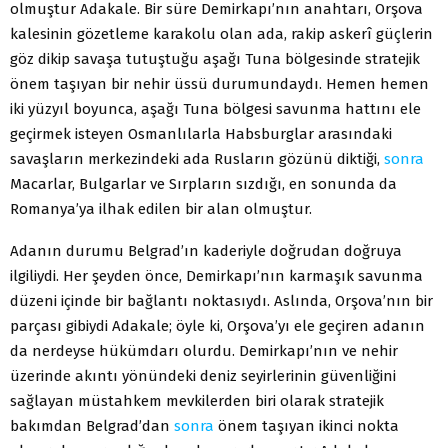
olmuştur Adakale. Bir süre Demirkapı’nın anahtarı, Orşova
kalesinin gözetleme karakolu olan ada, rakip askerî güçlerin
göz dikip savaşa tutuştuğu aşağı Tuna bölgesinde stratejik
önem taşıyan bir nehir üssü durumundaydı. Hemen hemen
iki yüzyıl boyunca, aşağı Tuna bölgesi savunma hattını ele
geçirmek isteyen Osmanlılarla Habsburglar arasındaki
savaşların merkezindeki ada Rusların gözünü diktiği,
sonra
Macarlar, Bulgarlar ve Sırpların sızdığı, en sonunda da
Romanya’ya ilhak edilen bir alan olmuştur.
Adanın durumu Belgrad’ın kaderiyle doğrudan doğruya
ilgiliydi. Her şeyden önce, Demirkapı’nın karmaşık savunma
düzeni içinde bir bağlantı noktasıydı. Aslında, Orşova’nın bir
parçası gibiydi Adakale; öyle ki, Orşova’yı ele geçiren adanın
da nerdeyse hükümdarı olurdu. Demirkapı’nın ve nehir
üzerinde akıntı yönündeki deniz seyirlerinin güvenliğini
sağlayan müstahkem mevkilerden biri olarak stratejik
bakımdan Belgrad’dan
sonra
önem taşıyan ikinci nokta