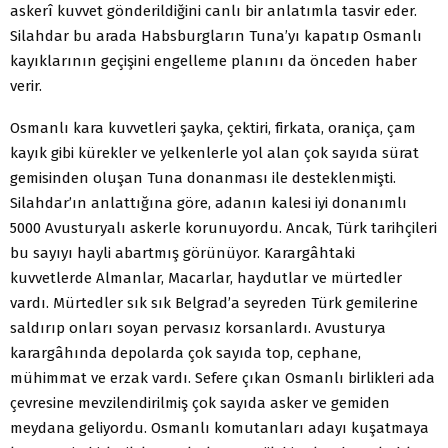
askerî kuvvet gönderildiğini canlı bir anlatımla tasvir eder.
Silahdar bu arada Habsburgların Tuna’yı kapatıp Osmanlı
kayıklarının geçişini engelleme planını da önceden haber
verir.
Osmanlı kara kuvvetleri şayka, çektiri, firkata, oraniça, çam
kayık gibi kürekler ve yelkenlerle yol alan çok sayıda sürat
gemisinden oluşan Tuna donanması ile desteklenmişti.
Silahdar’ın anlattığına göre, adanın kalesi iyi donanımlı
5000 Avusturyalı askerle korunuyordu. Ancak, Türk tarihçileri
bu sayıyı hayli abartmış görünüyor. Karargâhtaki
kuvvetlerde Almanlar, Macarlar, haydutlar ve mürtedler
vardı. Mürtedler sık sık Belgrad’a seyreden Türk gemilerine
saldırıp onları soyan pervasız korsanlardı. Avusturya
karargâhında depolarda çok sayıda top, cephane,
mühimmat ve erzak vardı. Sefere çıkan Osmanlı birlikleri ada
çevresine mevzilendirilmiş çok sayıda asker ve gemiden
meydana geliyordu. Osmanlı komutanları adayı kuşatmaya