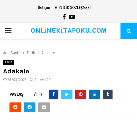
İletişim
GİZLİLİK SÖZLEŞMESİ
Facebook
Youtube
ONLİNEKİTAPOKU.COM
PRIMARY
MENU
Ana Sayfa
Tarih
Adakale
Tarih
Adakale
28/03/2023
0
499
PAYLAŞ
0