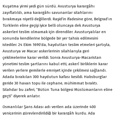
Kuşatma yirmi yedi gün sürdü. Avusturya karargâhı
zayıflatıldı, ama karargâhı savunanlar silahlarını
bırakmaya niyetli değillerdi. Raşid’in ifadesine göre, Belgrad’ın
Türklerin eline geçişi iyice belli oluncaya dek Avusturya
askerleri teslim olmamak için direndiler. Avusturyalılar en
sonunda kendilerine bölgede bir yer tahsis edilmesini
istediler. 24 Ekim 1690’da, haydutları teslim etmeleri şartıyla,
Avusturya ve Macar askerlerinin silahlarıyla geri
çekilmelerine karar verildi. Sonra Avusturya-Macaristan
yönetimi teslim şartlarını kabul etti, askerî birliklerin karar
verilen yerlere gemilerle emniyet içinde çekilmesi sağlandı.
Adada bırakılan 300 haydutun kafası kesildi. Habsburglar
geride 30 havan topu ile cephane, mühimmat bıraktı.
Silahdar bu zaferi, “Bütün Tuna bölgesi Müslümanların eline
geçti” diyerek anlatır.
Osmanlılar Şans Adası adı verilen ada üzerinde 400
yeniçerinin görevlendirildiği bir karargâh kurdu. Ada