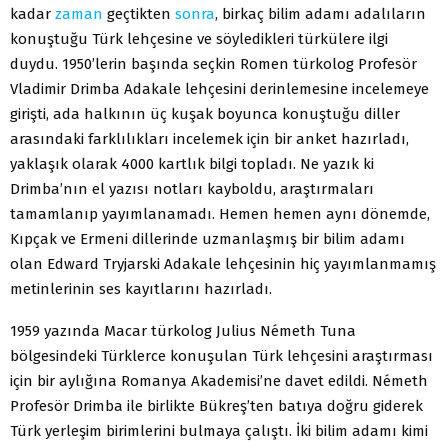
kadar
zaman
geçtikten
sonra
, birkaç bilim adamı adalıların
konuştuğu Türk lehçesine ve söyledikleri türkülere ilgi
duydu. 1950’lerin başında seçkin Romen türkolog Profesör
Vladimir Drimba Adakale lehçesini derinlemesine incelemeye
girişti, ada halkının üç kuşak boyunca konuştuğu diller
arasındaki farklılıkları incelemek için bir anket hazırladı,
yaklaşık olarak 4000 kartlık bilgi topladı. Ne yazık ki
Drimba’nın el yazısı notları kayboldu, araştırmaları
tamamlanıp yayımlanamadı. Hemen hemen aynı dönemde,
Kıpçak ve Ermeni dillerinde uzmanlaşmış bir bilim adamı
olan Edward Tryjarski Adakale lehçesinin hiç yayımlanmamış
metinlerinin ses kayıtlarını hazırladı.
1959 yazında Macar türkolog Julius Németh Tuna
bölgesindeki Türklerce konuşulan Türk lehçesini araştırması
için bir aylığına Romanya Akademisi’ne davet edildi. Németh
Profesör Drimba ile birlikte Bükreş’ten batıya doğru giderek
Türk yerleşim birimlerini bulmaya çalıştı. İki bilim adamı kimi