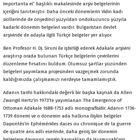
importanta ei” başlıklı makalesinde arşiv belgelerinin
içeriğini tanıtmıştır. Daha önceki dönemlerin Vidin kadı
sicillerinde de onyedinci yüzyıldan ondokuzuncu yüzyıla
kadarki dönemin belgeleri vardır. Bulgaristan devlet
arşivinde de adayla ilgili Türkçe belgeler yer alıyor.
Ben Profesör H. Dj. Siruni ile işbirliği ederek Adakale arşivini
araştırıp orada bulunan Türkçe belgelerin çevirilerini
düzenleme fırsatını buldum. Olumsuz şartlar yüzünden
belgeleri yayımlama projesinden vazgeçmek zorunda
kaldığımızda çalışmamızı nerdeyse tamamlamıştık.
Adanın tarihi hakkındaki değerli bir başka kaynak da Allen
Zwangil Hertz’in 1973’te yayımlanan The Emergence of
Ottoman Adakale 1688-1753 adlı monografisidir. Adanın 1736-
1739 dönemi ve o dönemin ada halkına ilişkin belgeler
Dapontés’in Ephémérides daces ou chronique de la guerre
de quatre ans adlı eserinde, daha geniş bir dönemin
belgelere dayanan zengin kaynakları da Hurmuzaki’nin