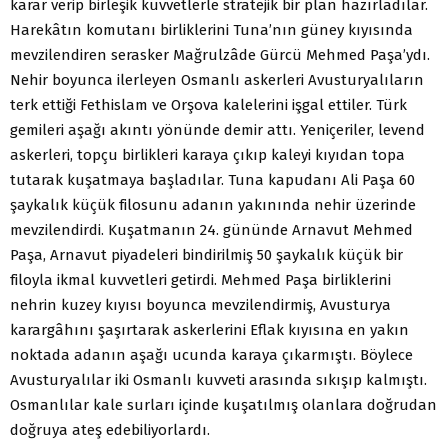
karar verip birleşik kuvvetlerle stratejik bir plan hazırladılar.
Harekâtın komutanı birliklerini Tuna’nın güney kıyısında
mevzilendiren serasker Mağrulzâde Gürcü Mehmed Paşa’ydı.
Nehir boyunca ilerleyen Osmanlı askerleri Avusturyalıların
terk ettiği Fethislam ve Orşova kalelerini işgal ettiler. Türk
gemileri aşağı akıntı yönünde demir attı. Yeniçeriler, levend
askerleri, topçu birlikleri karaya çıkıp kaleyi kıyıdan topa
tutarak kuşatmaya başladılar. Tuna kapudanı Ali Paşa 60
şaykalık küçük filosunu adanın yakınında nehir üzerinde
mevzilendirdi. Kuşatmanın 24. gününde Arnavut Mehmed
Paşa, Arnavut piyadeleri bindirilmiş 50 şaykalık küçük bir
filoyla ikmal kuvvetleri getirdi. Mehmed Paşa birliklerini
nehrin kuzey kıyısı boyunca mevzilendirmiş, Avusturya
karargâhını şaşırtarak askerlerini Eflak kıyısına en yakın
noktada adanın aşağı ucunda karaya çıkarmıştı. Böylece
Avusturyalılar iki Osmanlı kuvveti arasında sıkışıp kalmıştı.
Osmanlılar kale surları içinde kuşatılmış olanlara doğrudan
doğruya ateş edebiliyorlardı.