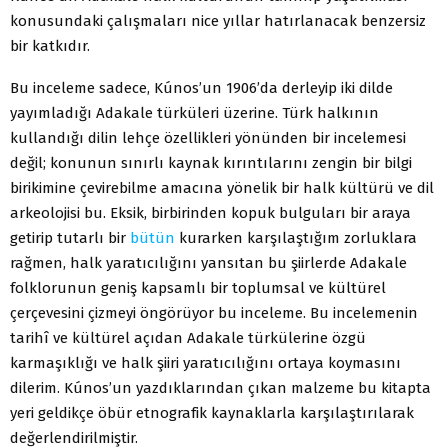
konusundaki çalışmaları nice yıllar hatırlanacak benzersiz
bir katkıdır.
Bu inceleme sadece, Kúnos’un 1906’da derleyip iki dilde
yayımladığı Adakale türküleri üzerine. Türk halkının
kullandığı dilin lehçe özellikleri yönünden bir incelemesi
değil; konunun sınırlı kaynak kırıntılarını zengin bir bilgi
birikimine çevirebilme amacına yönelik bir halk kültürü ve dil
arkeolojisi bu. Eksik, birbirinden kopuk bulguları bir araya
getirip tutarlı bir
bütün
kurarken karşılaştığım zorluklara
rağmen, halk yaratıcılığını yansıtan bu şiirlerde Adakale
folklorunun geniş kapsamlı bir toplumsal ve kültürel
çerçevesini çizmeyi öngörüyor bu inceleme. Bu incelemenin
tarihî ve kültürel açıdan Adakale türkülerine özgü
karmaşıklığı ve halk şiiri yaratıcılığını ortaya koymasını
dilerim. Kúnos’un yazdıklarından çıkan malzeme bu kitapta
yeri geldikçe öbür etnografik kaynaklarla karşılaştırılarak
değerlendirilmiştir.