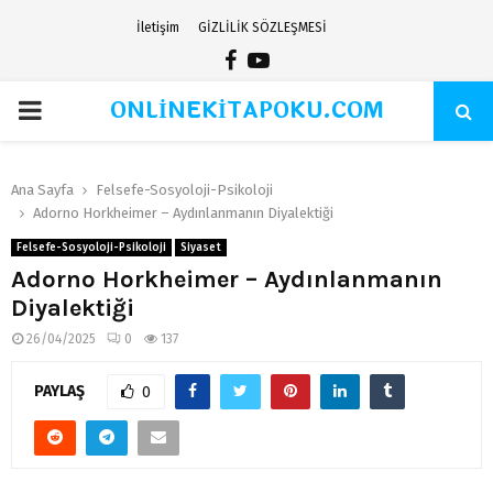
İletişim
GİZLİLİK SÖZLEŞMESİ
Facebook
Youtube
ONLİNEKİTAPOKU.COM
PRIMARY
MENU
Ana Sayfa
Felsefe-Sosyoloji-Psikoloji
Adorno Horkheimer – Aydınlanmanın Diyalektiği
Felsefe-Sosyoloji-Psikoloji
Siyaset
Adorno Horkheimer – Aydınlanmanın
Diyalektiği
26/04/2025
0
137
PAYLAŞ
0