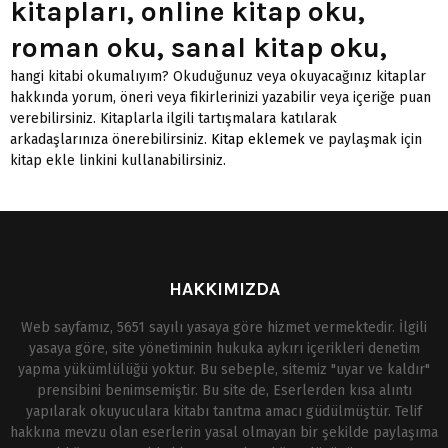
kitapları, online kitap oku,
roman oku, sanal kitap oku,
hangi kitabi okumalıyım? Okuduğunuz veya okuyacağınız kitaplar
hakkında yorum, öneri veya fikirlerinizi yazabilir veya içeriğe puan
verebilirsiniz. Kitaplarla ilgili tartışmalara katılarak
arkadaşlarınıza önerebilirsiniz.
Kitap eklemek
ve paylaşmak için
kitap ekle linkini kullanabilirsiniz.
HAKKIMIZDA
Web sayfamız, 5651 sayılı yasaya göre hizmet vermektedir. İlgili
yasaya göre, site yönetiminin hukuka aykırı içerikleri denetim
yapma yükümlülüğü yoktur. Bu sebeple, sitemiz "uyar ve kaldır"
prensibini benimsemiştir. Bu site de, Eserlerden kısa alıntı
yapılarak okuyuculara kitabı tanıtma amacı güdülmüştür. Telif
hakkına mevzu olan eserlerin yasal olmayan bir şekilde paylaşıma