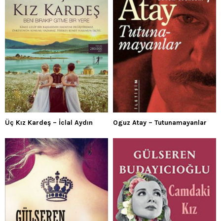
Üç Kız Kardeş – İclal Aydın
Oguz Atay – Tutunamayanlar