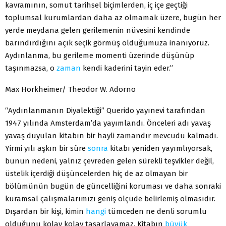
kavramının, somut tarihsel biçimlerden, iç içe geçtiği
toplumsal kurumlardan daha az olmamak üzere, bugün her
yerde meydana gelen gerilemenin nüvesini kendinde
barındırdığını açık seçik görmüş olduğumuza inanıyoruz.
Aydınlanma, bu gerileme momenti üzerinde düşünüp
taşınmazsa, o
zaman
kendi kaderini tayin eder.”
Max Horkheimer/ Theodor W. Adorno
“Aydınlanmanın Diyalektiği” Querido yayınevi tarafından
1947 yılında Amsterdam’da yayımlandı. Önceleri adı yavaş
yavaş duyulan kitabın bir hayli zamandır mevcudu kalmadı.
Yirmi yılı aşkın bir süre
sonra
kitabı yeniden yayımlıyorsak,
bunun nedeni, yalnız çevreden gelen sürekli teşvikler değil,
üstelik içerdiği düşüncelerden hiç de az olmayan bir
bölümünün bugün de güncelliğini koruması ve daha sonraki
kuramsal çalışmalarımızı geniş ölçüde belirlemiş olmasıdır.
Dışardan bir kişi, kimin
hangi
tümceden ne denli sorumlu
olduğunu kolay kolay tasarlayamaz. Kitabın
büyük