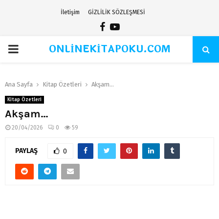
İletişim
GİZLİLİK SÖZLEŞMESİ
Facebook
Youtube
ONLİNEKİTAPOKU.COM
PRIMARY
MENU
Ana Sayfa
Kitap Özetleri
Akşam…
Kitap Özetleri
Akşam…
20/04/2026
0
59
PAYLAŞ
0