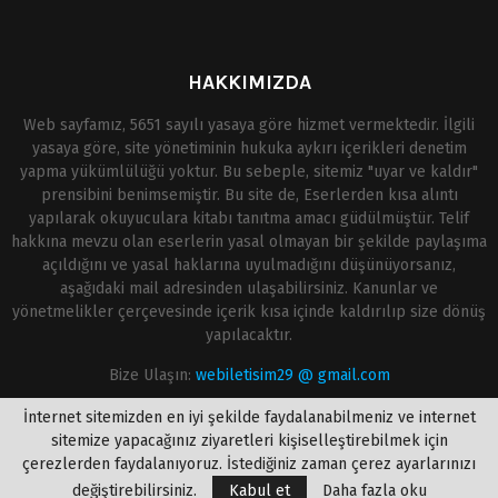
HAKKIMIZDA
Web sayfamız, 5651 sayılı yasaya göre hizmet vermektedir. İlgili
yasaya göre, site yönetiminin hukuka aykırı içerikleri denetim
yapma yükümlülüğü yoktur. Bu sebeple, sitemiz "uyar ve kaldır"
prensibini benimsemiştir. Bu site de, Eserlerden kısa alıntı
yapılarak okuyuculara kitabı tanıtma amacı güdülmüştür. Telif
hakkına mevzu olan eserlerin yasal olmayan bir şekilde paylaşıma
açıldığını ve yasal haklarına uyulmadığını düşünüyorsanız,
aşağıdaki mail adresinden ulaşabilirsiniz. Kanunlar ve
yönetmelikler çerçevesinde içerik kısa içinde kaldırılıp size dönüş
yapılacaktır.
Bize Ulaşın:
webiletisim29 @ gmail.com
İnternet sitemizden en iyi şekilde faydalanabilmeniz ve internet
sitemize yapacağınız ziyaretleri kişiselleştirebilmek için
çerezlerden faydalanıyoruz. İstediğiniz zaman çerez ayarlarınızı
değiştirebilirsiniz.
Kabul et
Daha fazla oku
@2020 - onlinekitapoku.com