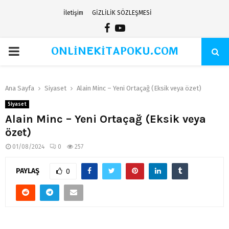
İletişim
GİZLİLİK SÖZLEŞMESİ
Facebook
Youtube
ONLİNEKİTAPOKU.COM
PRIMARY
MENU
Ana Sayfa
Siyaset
Alain Minc – Yeni Ortaçağ (Eksik veya özet)
Siyaset
Alain Minc – Yeni Ortaçağ (Eksik veya
özet)
01/08/2024
0
257
PAYLAŞ
0