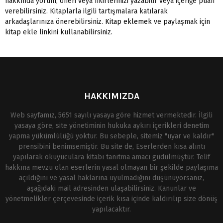
hakkında yorum, öneri veya fikirlerinizi yazabilir veya içeriğe puan
verebilirsiniz. Kitaplarla ilgili tartışmalara katılarak
arkadaşlarınıza önerebilirsiniz.
Kitap eklemek
ve paylaşmak için
kitap ekle linkini kullanabilirsiniz.
HAKKIMIZDA
Web sayfamız, 5651 sayılı yasaya göre hizmet vermektedir. İlgili
yasaya göre, site yönetiminin hukuka aykırı içerikleri denetim
yapma yükümlülüğü yoktur. Bu sebeple, sitemiz "uyar ve kaldır"
prensibini benimsemiştir. Bu site de, Eserlerden kısa alıntı
yapılarak okuyuculara kitabı tanıtma amacı güdülmüştür. Telif
hakkına mevzu olan eserlerin yasal olmayan bir şekilde paylaşıma
açıldığını ve yasal haklarına uyulmadığını düşünüyorsanız,
aşağıdaki mail adresinden ulaşabilirsiniz. Kanunlar ve
yönetmelikler çerçevesinde içerik kısa içinde kaldırılıp size dönüş
yapılacaktır.