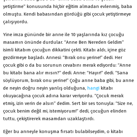
yetiştirme” konusunda hiçbir eğitim almadan evlenmiş, baba
olmuştu. Kendi babasından gördüğü gibi çocuk yetiştirmeye
çalışıyordu.
Yine imza gününde bir anne ile 10 yaşlarında kız çocuğu
masamın önünde durdular. “Anne Ben Nereden Geldim”
isimli kitabım çocuğun dikkatini çekti. Kitabı aldı, içine göz
gezdirmeye başladı. Annesi: “Bırak onu yerine!” dedi. Her
çocuk gibi o da bu sorunun cevabını merak ediyordu: “Anne
bu kitabı bana alır mısın?” dedi. Anne: “Hayır!” dedi. “Sana
söylüyorum, bırak onu yerine!” Çoğu anne baba gibi, bu anne
de neyin doğru neyin yanlış olduğuna,
hangi
kitabı
okuyacağına çocuk adına karar veriyordu. “Çocuk merak
etmiş, izin verin de alsın” dedim. Sert bir ses tonuyla: “Size ne,
çocuk benim değil mi, istemiyorum!” dedi, çocuğun elinden
tuttu, çekiştirerek masamdan uzaklaştırdı.
Eğer bu anneyle konuşma fırsatı bulabilseydim, o kitabı