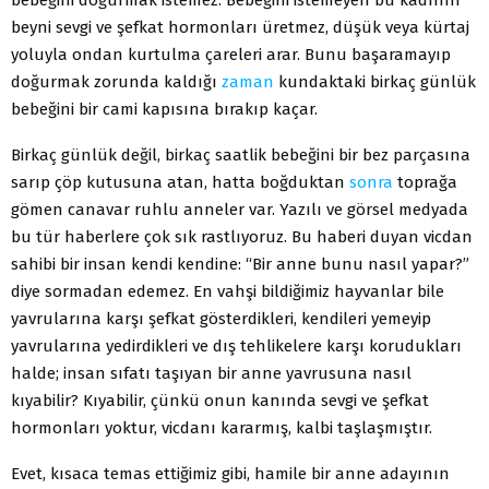
beyni sevgi ve şefkat hormonları üretmez, düşük veya kürtaj
yoluyla ondan kurtulma çareleri arar. Bunu başaramayıp
doğurmak zorunda kaldığı
zaman
kundaktaki birkaç günlük
bebeğini bir cami kapısına bırakıp kaçar.
Birkaç günlük değil, birkaç saatlik bebeğini bir bez parçasına
sarıp çöp kutusuna atan, hatta boğduktan
sonra
toprağa
gömen canavar ruhlu anneler var. Yazılı ve görsel medyada
bu tür haberlere çok sık rastlıyoruz. Bu haberi duyan vicdan
sahibi bir insan kendi kendine: “Bir anne bunu nasıl yapar?”
diye sormadan edemez. En vahşi bildiğimiz hayvanlar bile
yavrularına karşı şefkat gösterdikleri, kendileri yemeyip
yavrularına yedirdikleri ve dış tehlikelere karşı korudukları
halde; insan sıfatı taşıyan bir anne yavrusuna nasıl
kıyabilir? Kıyabilir, çünkü onun kanında sevgi ve şefkat
hormonları yoktur, vicdanı kararmış, kalbi taşlaşmıştır.
Evet, kısaca temas ettiğimiz gibi, hamile bir anne adayının