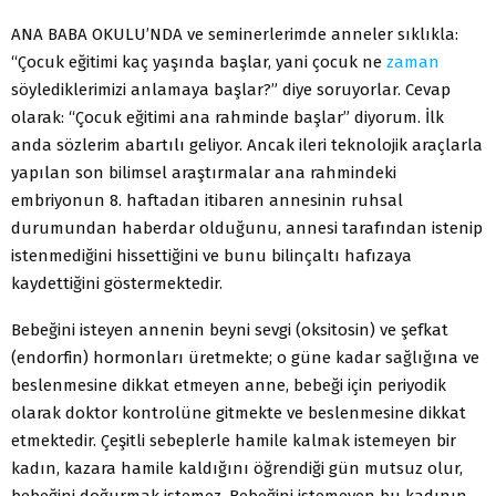
ANA BABA OKULU’NDA ve seminerlerimde anneler sıklıkla:
“Çocuk eğitimi kaç yaşında başlar, yani çocuk ne
zaman
söylediklerimizi anlamaya başlar?” diye soruyorlar. Cevap
olarak: “Çocuk eğitimi ana rahminde başlar” diyorum. İlk
anda sözlerim abartılı geliyor. Ancak ileri teknolojik araçlarla
yapılan son bilimsel araştırmalar ana rahmindeki
embriyonun 8. haftadan itibaren annesinin ruhsal
durumundan haberdar olduğunu, annesi tarafından istenip
istenmediğini hissettiğini ve bunu bilinçaltı hafızaya
kaydettiğini göstermektedir.
Bebeğini isteyen annenin beyni sevgi (oksitosin) ve şefkat
(endorfin) hormonları üretmekte; o güne kadar sağlığına ve
beslenmesine dikkat etmeyen anne, bebeği için periyodik
olarak doktor kontrolüne gitmekte ve beslenmesine dikkat
etmektedir. Çeşitli sebeplerle hamile kalmak istemeyen bir
kadın, kazara hamile kaldığını öğrendiği gün mutsuz olur,
bebeğini doğurmak istemez. Bebeğini istemeyen bu kadının