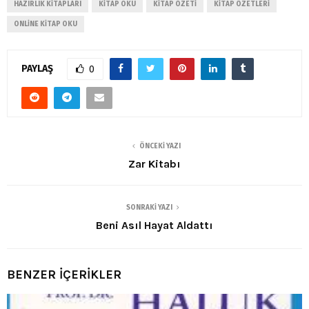
HAZIRLIK KITAPLARI
KITAP OKU
KITAP ÖZETI
KITAP ÖZETLERI
ONLINE KITAP OKU
PAYLAŞ
0
ÖNCEKI YAZI
Zar Kitabı
SONRAKI YAZI
Beni Asıl Hayat Aldattı
BENZER İÇERİKLER