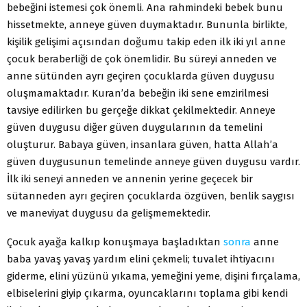
bebeğini istemesi çok önemli. Ana rahmindeki bebek bunu
hissetmekte, anneye güven duymaktadır. Bununla birlikte,
kişilik gelişimi açısından doğumu takip eden ilk iki yıl anne
çocuk beraberliği de çok önemlidir. Bu süreyi anneden ve
anne sütünden ayrı geçiren çocuklarda güven duygusu
oluşmamaktadır. Kuran’da bebeğin iki sene emzirilmesi
tavsiye edilirken bu gerçeğe dikkat çekilmektedir. Anneye
güven duygusu diğer güven duygularının da temelini
oluşturur. Babaya güven, insanlara güven, hatta Allah’a
güven duygusunun temelinde anneye güven duygusu vardır.
İlk iki seneyi anneden ve annenin yerine geçecek bir
sütanneden ayrı geçiren çocuklarda özgüven, benlik saygısı
ve maneviyat duygusu da gelişmemektedir.
Çocuk ayağa kalkıp konuşmaya başladıktan
sonra
anne
baba yavaş yavaş yardım elini çekmeli; tuvalet ihtiyacını
giderme, elini yüzünü yıkama, yemeğini yeme, dişini fırçalama,
elbiselerini giyip çıkarma, oyuncaklarını toplama gibi kendi