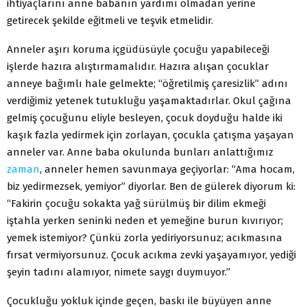
ihtiyaçlarını anne babanın yardımı olmadan yerine
getirecek şekilde eğitmeli ve teşvik etmelidir.
Anneler aşırı koruma içgüdüsüyle çocuğu yapabileceği
işlerde hazıra alıştırmamalıdır. Hazıra alışan çocuklar
anneye bağımlı hale gelmekte; “öğretilmiş çaresizlik” adını
verdiğimiz yetenek tutukluğu yaşamaktadırlar. Okul çağına
gelmiş çocuğunu eliyle besleyen, çocuk doyduğu halde iki
kaşık fazla yedirmek için zorlayan, çocukla çatışma yaşayan
anneler var. Anne baba okulunda bunları anlattığımız
zaman
, anneler hemen savunmaya geçiyorlar: “Ama hocam,
biz yedirmezsek, yemiyor” diyorlar. Ben de gülerek diyorum ki:
“Fakirin çocuğu sokakta yağ sürülmüş bir dilim ekmeği
iştahla yerken seninki neden et yemeğine burun kıvırıyor;
yemek istemiyor? Çünkü zorla yediriyorsunuz; acıkmasına
fırsat vermiyorsunuz. Çocuk acıkma zevki yaşayamıyor, yediği
şeyin tadını alamıyor, nimete saygı duymuyor.”
Çocukluğu yokluk içinde geçen, baskı ile büyüyen anne