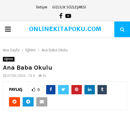
İletişim
GİZLİLİK SÖZLEŞMESİ
Facebook
Youtube
ONLİNEKİTAPOKU.COM
PRIMARY
MENU
Ana Sayfa
Eğitim
Ana Baba Okulu
Eğitim
Ana Baba Okulu
07/06/2026
0
34
PAYLAŞ
0