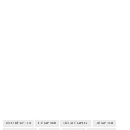
BIRAZ KITAP OKU
E KITAP OKU
EĞITIM KITAPLARI
EKITAP OKU