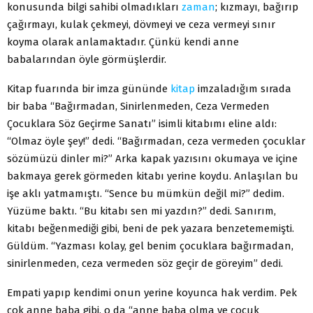
konusunda bilgi sahibi olmadıkları
zaman
; kızmayı, bağırıp
çağırmayı, kulak çekmeyi, dövmeyi ve ceza vermeyi sınır
koyma olarak anlamaktadır. Çünkü kendi anne
babalarından öyle görmüşlerdir.
Kitap fuarında bir imza gününde
kitap
imzaladığım sırada
bir baba “Bağırmadan, Sinirlenmeden, Ceza Vermeden
Çocuklara Söz Geçirme Sanatı” isimli kitabımı eline aldı:
“Olmaz öyle şey!” dedi. “Bağırmadan, ceza vermeden çocuklar
sözümüzü dinler mi?” Arka kapak yazısını okumaya ve içine
bakmaya gerek görmeden kitabı yerine koydu. Anlaşılan bu
işe aklı yatmamıştı. “Sence bu mümkün değil mi?” dedim.
Yüzüme baktı. “Bu kitabı sen mi yazdın?” dedi. Sanırım,
kitabı beğenmediği gibi, beni de pek yazara benzetememişti.
Güldüm. “Yazması kolay, gel benim çocuklara bağırmadan,
sinirlenmeden, ceza vermeden söz geçir de göreyim” dedi.
Empati yapıp kendimi onun yerine koyunca hak verdim. Pek
çok anne baba gibi, o da “anne baba olma ve çocuk