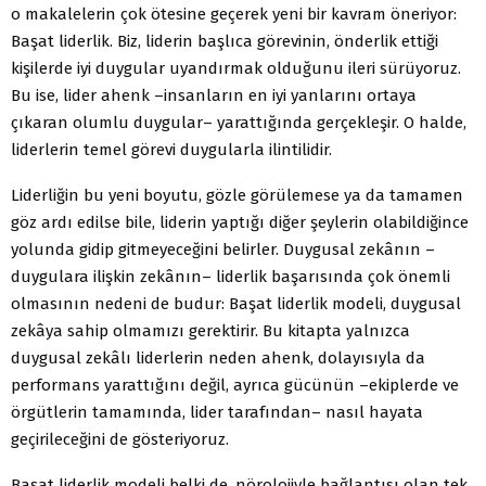
o makalelerin çok ötesine geçerek yeni bir kavram öneriyor:
Başat liderlik. Biz, liderin başlıca görevinin, önderlik ettiği
kişilerde iyi duygular uyandırmak olduğunu ileri sürüyoruz.
Bu ise, lider ahenk –insanların en iyi yanlarını ortaya
çıkaran olumlu duygular– yarattığında gerçekleşir. O halde,
liderlerin temel görevi duygularla ilintilidir.
Liderliğin bu yeni boyutu, gözle görülemese ya da tamamen
göz ardı edilse bile, liderin yaptığı diğer şeylerin olabildiğince
yolunda gidip gitmeyeceğini belirler. Duygusal zekânın –
duygulara ilişkin zekânın– liderlik başarısında çok önemli
olmasının nedeni de budur: Başat liderlik modeli, duygusal
zekâya sahip olmamızı gerektirir. Bu kitapta yalnızca
duygusal zekâlı liderlerin neden ahenk, dolayısıyla da
performans yarattığını değil, ayrıca gücünün –ekiplerde ve
örgütlerin tamamında, lider tarafından– nasıl hayata
geçirileceğini de gösteriyoruz.
Başat liderlik modeli belki de, nörolojiyle bağlantısı olan tek