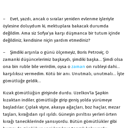
– Evet, yazdı, ancak o sıralar yeniden evlenme işleriyle
öylesine doluydum ki, mektuplara bakacak durumda
değildim. Ama siz Sofya’ya karşı düşmanca bir tutum içinde
değildiniz, kendisine niçin yardım etmediniz?
– Şimdiki arşınla o günü ölçemeyiz, Boris Petroviç. O
zamanki düşüncelerimiz başkaydı, şimdiki başka… Şimdi olsa
ona bin ruble bile verirdim, oysa o
zaman
on rubleyi dahi…
karşılıksız vermedim. Kötü bir anı. Unutmalı, unutmalı… İşte
gömütlüğe geldik…
Kızak gömütlüğün girişinde durdu. Uzelkov’la Şapkin
kızaktan indiler, gömütlüğe girip geniş yolda yürümeye
başladılar. Çıplak vişne, akasya ağaçları, boz haçlar, mezar
taşları, kırağıdan ışıl ışıldı. Güneşin pırıltısı yerleri örten
kırağı taneciklerinde yansıyordu. Bütün gömütlükler gibi