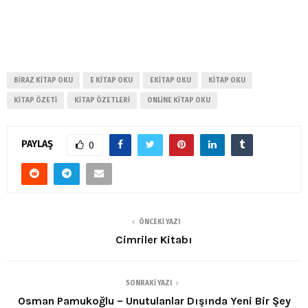
BIRAZ KITAP OKU
E KITAP OKU
EKITAP OKU
KITAP OKU
KITAP ÖZETI
KITAP ÖZETLERI
ONLINE KITAP OKU
PAYLAŞ
0
ÖNCEKI YAZI
Cimriler Kitabı
SONRAKI YAZI
Osman Pamukoğlu – Unutulanlar Dışında Yeni Bir Şey