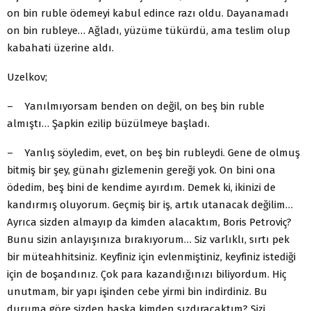
on bin ruble ödemeyi kabul edince razı oldu. Dayanamadı
on bin rubleye… Ağladı, yüzüme tükürdü, ama teslim olup
kabahati üzerine aldı.
Uzelkov;
– Yanılmıyorsam benden on değil, on beş bin ruble
almıştı… Şapkin ezilip büzülmeye başladı.
– Yanlış söyledim, evet, on beş bin rubleydi. Gene de olmuş
bitmiş bir şey, günahı gizlemenin gereği yok. On bini ona
ödedim, beş bini de kendime ayırdım. Demek ki, ikinizi de
kandırmış oluyorum. Geçmiş bir iş, artık utanacak değilim…
Ayrıca sizden almayıp da kimden alacaktım, Boris Petroviç?
Bunu sizin anlayışınıza bırakıyorum… Siz varlıklı, sırtı pek
bir müteahhitsiniz. Keyfiniz için evlenmiştiniz, keyfiniz istediği
için de boşandınız. Çok para kazandığınızı biliyordum. Hiç
unutmam, bir yapı işinden cebe yirmi bin indirdiniz. Bu
duruma göre sizden başka kimden sızdıracaktım? Sizi