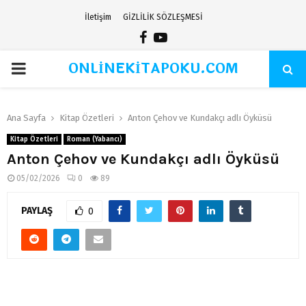
İletişim
GİZLİLİK SÖZLEŞMESİ
Facebook
Youtube
ONLİNEKİTAPOKU.COM
PRIMARY
MENU
Ana Sayfa
Kitap Özetleri
Anton Çehov ve Kundakçı adlı Öyküsü
Kitap Özetleri
Roman (Yabancı)
Anton Çehov ve Kundakçı adlı Öyküsü
05/02/2026
0
89
PAYLAŞ
0