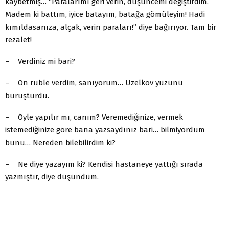
kaybetmiş… “Paralarımı geri verin, düşüncemi değiştirdim.
Madem ki battım, iyice batayım, batağa gömüleyim! Hadi
kımıldasanıza, alçak, verin paraları!” diye bağırıyor. Tam bir
rezalet!
– Verdiniz mi bari?
– On ruble verdim, sanıyorum… Uzelkov yüzünü
buruşturdu.
– Öyle yapılır mı, canım? Veremediğinize, vermek
istemediğinize göre bana yazsaydınız bari… bilmiyordum
bunu… Nereden bilebilirdim ki?
– Ne diye yazayım ki? Kendisi hastaneye yattığı sırada
yazmıştır, diye düşündüm.