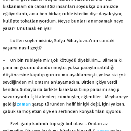
kıskanmam da cabası! Siz insanları soydukça önünüzde
eğiliyorlardı, ama ben birkaç ruble istedim diye dayak yiyor,
kulüpte tokatlanıyordum. Neyse bunları anımsamak neye
yarar? Unutmak en iyisi!
– Lütfen söyler misiniz, Sofya Mihaylovna’nın sonraki
yaşamı nasıl geçti?
– On bin rubleyle mi? Çok kötüydü diyebilirim… Bilmem ki,
para mı gözünü döndürmüştü, yoksa parayla satıldığı
düşüncesine kapılıp gururu mu ayaklanmıştı, yoksa sizi çok
sevdiğinden mi, orasını anlayamadım. Birden içkiye verdi
kendini. Subaylarla birlikte kızaklara binip parasını saçıp
savuruyordu. İçki alemleri, cümbüşler, eğlentiler… Meyhaneye
geldiği
zaman
şarap türünden hafif bir içki değil, içini yaksın,
çabuk sarhoş etsin diye en sertinden konyak filan içiyordu.
– Evet, garip kadındı toprağı bol olası… Ondan az
çekmedim. Bir şeye kızdı mı, küplere binerdi. E,
sonra
neler