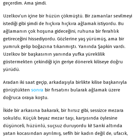
geçerdim. Ama şimdi.
Uzelkov’un içine bir hüzün çökmüştü. Bir zamanlar sevilmeyi
istediği gibi şimdi de hıçkıra hıçkıra ağlamak istiyordu. Bu
ağlamanın çok hoşuna gideceğini, ruhuna bir ferahlık
getireceğini hissediyordu. Gözlerine yaş yürümüş, ama bir
yumruk gelip boğazına tıkanmıştı. Yanında Şapkin vardı.
Uzelkov bir başkasının yanında yufka yüreklilik
göstermekten çekindiği için geriye dönerek kiliseye doğru
yürüdü.
Aradan iki saat geçip, arkadaşıyla birlikte kilise başkanıyla
görüştükten
sonra
bir fırsatını bularak ağlamak üzere
doğruca oraya koştu.
İkide bir arkasına bakarak, bir hırsız gibi, sessizce mezara
sokuldu. Küçük beyaz mezar taşı, karşısında öylesine
düşünceli, hüzünlü, suçsuz duruyordu ki! Sanki altında
yatan kocasından ayrılmış, sefih bir kadın değil de, ufacık,