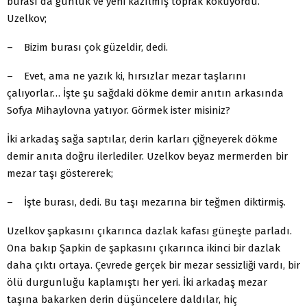
burası da günlük ve yeni kazılmış toprak kokuyordu.
Uzelkov;
– Bizim burası çok güzeldir, dedi.
– Evet, ama ne yazık ki, hırsızlar mezar taşlarını
çalıyorlar… İşte şu sağdaki dökme demir anıtın arkasında
Sofya Mihaylovna yatıyor. Görmek ister misiniz?
İki arkadaş sağa saptılar, derin karları çiğneyerek dökme
demir anıta doğru ilerlediler. Uzelkov beyaz mermerden bir
mezar taşı göstererek;
– İşte burası, dedi. Bu taşı mezarına bir teğmen diktirmiş.
Uzelkov şapkasını çıkarınca dazlak kafası güneşte parladı.
Ona bakıp Şapkin de şapkasını çıkarınca ikinci bir dazlak
daha çıktı ortaya. Çevrede gerçek bir mezar sessizliği vardı, bir
ölü durgunluğu kaplamıştı her yeri. İki arkadaş mezar
taşına bakarken derin düşüncelere daldılar, hiç