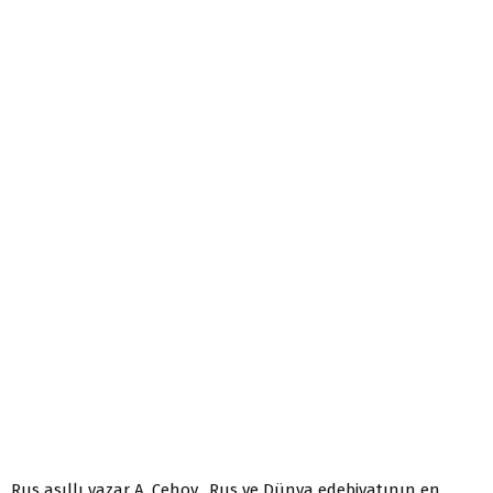
Rus asıllı yazar A. Çehov, Rus ve Dünya edebiyatının en