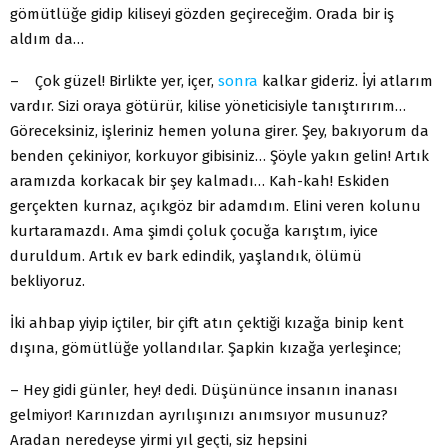
gömütlüğe gidip kiliseyi gözden geçireceğim. Orada bir iş
aldım da…
– Çok güzel! Birlikte yer, içer,
sonra
kalkar gideriz. İyi atlarım
vardır. Sizi oraya götürür, kilise yöneticisiyle tanıştırırım…
Göreceksiniz, işleriniz hemen yoluna girer. Şey, bakıyorum da
benden çekiniyor, korkuyor gibisiniz… Şöyle yakın gelin! Artık
aramızda korkacak bir şey kalmadı… Kah-kah! Eskiden
gerçekten kurnaz, açıkgöz bir adamdım. Elini veren kolunu
kurtaramazdı. Ama şimdi çoluk çocuğa karıştım, iyice
duruldum. Artık ev bark edindik, yaşlandık, ölümü
bekliyoruz.
İki ahbap yiyip içtiler, bir çift atın çektiği kızağa binip kent
dışına, gömütlüğe yollandılar. Şapkin kızağa yerleşince;
– Hey gidi günler, hey! dedi. Düşününce insanın inanası
gelmiyor! Karınızdan ayrılışınızı anımsıyor musunuz?
Aradan neredeyse yirmi yıl geçti, siz hepsini