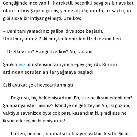
Gençliğinde ince yapılı, hareketli, becerikli, saygısız bir avukat
olan sarhoş Şapkin gitmiş; yerine alçakgönüllü, ak saçlı çöp
gibi sıska bir ihtiyar gelmişti. Uzelkov;
– Beni tanıyamadınız galiba, diye söze başladı.
Unutmuşsunuz. Eski müşterilerinizden Uzelkov’um ben…
– Uzelkov mu? Hangi Uzelkov? Ah, tamam!
Şapkin
eski
müşterisini tanıyınca epey şaşırdı. Bunun
ardından sorular, anılar yağmaya başladı.
Eski avukat çok heyecanlanmıştı.
– Doğrusu, hiç beklemiyordum! Eh, size ne ikram edebilirim?
Şampanya ister misiniz? İstiridye de getirteyim! Ah, iki gözüm,
vaktiyle sayenizde öyle çok para kazandım ki, şimdi size ne
ikram edeceğimi bilemiyorum!
– Lütfen, benim için rahatsız olmayın, vaktim kısıtlı. Şimdi