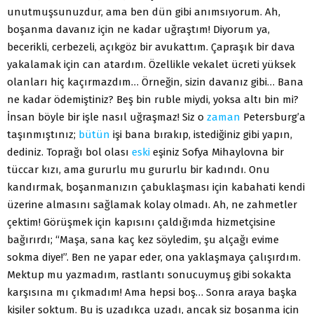
unutmuşsunuzdur, ama ben dün gibi anımsıyorum. Ah,
boşanma davanız için ne kadar uğraştım! Diyorum ya,
becerikli, cerbezeli, açıkgöz bir avukattım. Çapraşık bir dava
yakalamak için can atardım. Özellikle vekalet ücreti yüksek
olanları hiç kaçırmazdım… Örneğin, sizin davanız gibi… Bana
ne kadar ödemiştiniz? Beş bin ruble miydi, yoksa altı bin mi?
İnsan böyle bir işle nasıl uğraşmaz! Siz o
zaman
Petersburg’a
taşınmıştınız;
bütün
işi bana bırakıp, istediğiniz gibi yapın,
dediniz. Toprağı bol olası
eski
eşiniz Sofya Mihaylovna bir
tüccar kızı, ama gururlu mu gururlu bir kadındı. Onu
kandırmak, boşanmanızın çabuklaşması için kabahati kendi
üzerine almasını sağlamak kolay olmadı. Ah, ne zahmetler
çektim! Görüşmek için kapısını çaldığımda hizmetçisine
bağırırdı; “Maşa, sana kaç kez söyledim, şu alçağı evime
sokma diye!”. Ben ne yapar eder, ona yaklaşmaya çalışırdım.
Mektup mu yazmadım, rastlantı sonucuymuş gibi sokakta
karşısına mı çıkmadım! Ama hepsi boş… Sonra araya başka
kişiler soktum. Bu iş uzadıkça uzadı, ancak siz boşanma için