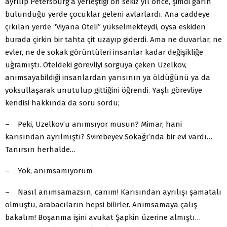
ayrılıp Petersburg’a yerleştiği on sekiz yıl önce, şimdi garın
bulunduğu yerde çocuklar geleni avlarlardı. Ana caddeye
çıkılan yerde “Viyana Oteli” yükselmekteydi, oysa eskiden
burada çirkin bir tahta çit uzayıp giderdi. Ama ne duvarlar, ne
evler, ne de sokak görüntüleri insanlar kadar değişikliğe
uğramıştı. Oteldeki görevliyi sorguya çeken Uzelkov,
anımsayabildiği insanlardan yarısının ya öldüğünü ya da
yoksullaşarak unutulup gittiğini öğrendi. Yaşlı görevliye
kendisi hakkında da soru sordu;
– Peki, Uzelkov’u anımsıyor musun? Mimar, hani
karısından ayrılmıştı? Svirebeyev Sokağı’nda bir evi vardı…
Tanırsın herhalde…
– Yok, anımsamıyorum
– Nasıl anımsamazsın, canım! Karısından ayrılışı şamatalı
olmuştu, arabacıların hepsi bilirler. Anımsamaya çalış
bakalım! Boşanma işini avukat Şapkin üzerine almıştı…