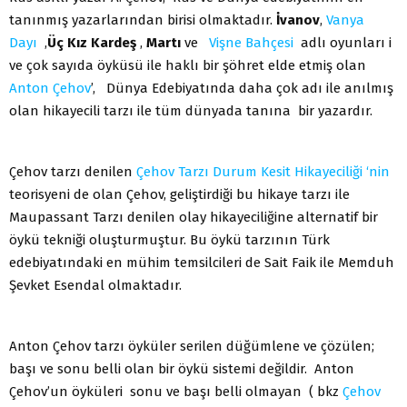
tanınmış yazarlarından birisi olmaktadır.
İvanov
,
Vanya
Dayı
,
Üç Kız Kardeş
,
Martı
ve
Vişne Bahçesi
adlı oyunları i
ve çok sayıda öyküsü ile haklı bir şöhret elde etmiş olan
Anton Çehov
’, Dünya Edebiyatında daha çok adı ile anılmış
olan hikayecili tarzı ile tüm dünyada tanına bir yazardır.
Çehov tarzı denilen
Çehov Tarzı Durum Kesit Hikayeciliği ‘nin
teorisyeni de olan Çehov, geliştirdiği bu hikaye tarzı ile
Maupassant Tarzı denilen olay hikayeciliğine alternatif bir
öykü tekniği oluşturmuştur. Bu öykü tarzının Türk
edebiyatındaki en mühim temsilcileri de Sait Faik ile Memduh
Şevket Esendal olmaktadır.
Anton Çehov tarzı öyküler serilen düğümlene ve çözülen;
başı ve sonu belli olan bir öykü sistemi değildir. Anton
Çehov’un öyküleri sonu ve başı belli olmayan ( bkz
Çehov