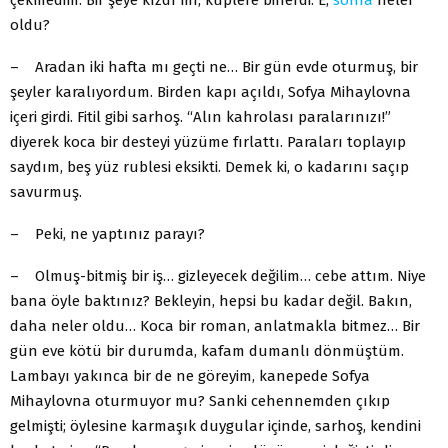
oldu?
– Aradan iki hafta mı geçti ne… Bir gün evde oturmuş, bir
şeyler karalıyordum. Birden kapı açıldı, Sofya Mihaylovna
içeri girdi. Fitil gibi sarhoş. “Alın kahrolası paralarınızı!”
diyerek koca bir desteyi yüzüme fırlattı. Paraları toplayıp
saydım, beş yüz rublesi eksikti. Demek ki, o kadarını saçıp
savurmuş.
– Peki, ne yaptınız parayı?
– Olmuş-bitmiş bir iş… gizleyecek değilim… cebe attım. Niye
bana öyle baktınız? Bekleyin, hepsi bu kadar değil. Bakın,
daha neler oldu… Koca bir roman, anlatmakla bitmez… Bir
gün eve kötü bir durumda, kafam dumanlı dönmüştüm.
Lambayı yakınca bir de ne göreyim, kanepede Sofya
Mihaylovna oturmuyor mu? Sanki cehennemden çıkıp
gelmişti; öylesine karmaşık duygular içinde, sarhoş, kendini