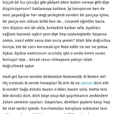
küçük bir kız çocuğu gibi şikâyet eden kadın nereye gitti diye
düşünü­yorsun? Saklamaya kalkma. İyi tanıyorum ben de
seni, yaşadı­ğım her sevgi yerleştirdi senden bir parçayı içime,
bir parça sen oldum belki ben de… Cesareti öğrettin bana.
Sen düştün mü bir akla, korkaklık kalkar rafa. Ayakları
sağlam basmalı aş­kın yere diye hep söylemişimdir. Kayarsa
zemin, nasıl edilir sana dair onca yemin? Silah bile doğrultsa
dünya, tek bir canı korumak için feda edilir ne var ne yoksa.
Aşksa, âşıksa nam­lunun ucunda, işte o anda evren susar,
konuşur riya… Ancak cesur olmayana yakışır silah
doğrultmak aşka!
Hadi gel karne verelim birbirimize! Matematik: 0! Neden mi?
Hiç tutmadı ki sende hesaplar! İki artı iki ne
zaman
dört etti
ki sende? Sağa döndü bazen o ikiler, bazen sola. Hatta ters
bile döndü dört, dört köşe olup bizi şaşırtmanın zevkinden!
Zaten sev­mem sayıları. Dayatılan, diretilen şeylere karşı hep
bir inat var­dır içimde. Sınırlamalar, kalıplara sokmalar ters