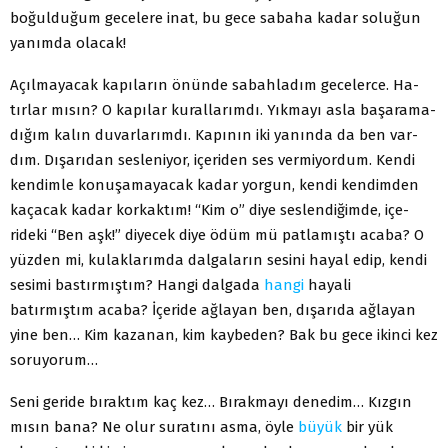
boğulduğum gecelere inat, bu gece sabaha kadar so­luğun
yanımda olacak!
Açılmayacak kapıların önünde sabahladım gecelerce. Ha­
tırlar mısın? O kapılar kurallarımdı. Yıkmayı asla başarama­
dığım kalın duvarlarımdı. Kapının iki yanında da ben var­
dım. Dışarıdan sesleniyor, içeriden ses vermiyordum. Kendi
kendimle konuşamayacak kadar yorgun, kendi kendimden
kaçacak kadar korkaktım! “Kim o” diye seslendiğimde, içe­
rideki “Ben aşk!” diyecek diye ödüm mü patlamıştı acaba? O
yüzden mi, kulaklarımda dalgaların sesini hayal edip, kendi
sesimi bastırmıştım? Hangi dalgada
hangi
hayali
batırmıştım acaba? İçeride ağlayan ben, dışarıda ağlayan
yine ben… Kim kazanan, kim kaybeden? Bak bu gece ikinci kez
soruyorum…
Seni geride bıraktım kaç kez… Bırakmayı denedim… Kızgın
mısın bana? Ne olur suratını asma, öyle
büyük
bir yük