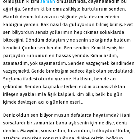
olmuştun ki kimi
zaman
omuzlarımda, dayanamadım bu
ağırlığa. Sandım ki, bir omuz silkişle kurtulurum senden.
Mantık denen kılavu­zun eşliğinde yola devam ederim
kaldığım yerden. Bak nasıl da gülüyorsun bilmiş bilmiş. Evet
sen biliyordun sensiz yollarımın hep çıkmaz sokaklarda
biteceğini. Döndüm dolaştım yine se­nin sokağında buldum
kendimi. Çünkü sen bendin. Ben sen­dim. Kemikleşmiş bir
parçaydın ruhumun en hassas yerinde. Kiram azdım,
atamazdım, yok sayamazdım. Senden vazgeç­mek kendimden
vazgeçmekti. Geride bıraktığım sadece âşık olan sevdalılardı.
Suçlama ifadesi oturdu yüzüne. Haklısın, ben de acı
çektirdim. Senden kaçmak isterken ezdim acımasızlıktan
irileşen ayaklarımla âşık kalpleri. Kim bilir, belki bu gün
içimde devleşen acı o günlerin eseri…
Deniz oldun sen biliyor musun defalarca hayatımda? Hani
sorsalardı bir zamanlar bana aşk senin için ne diye, deniz
der­dim. Maviydin, sonsuzdun, huzurdun, tutkuydun! Kulaç
attı­ğımı sanırken sonsuzluğuna, dibine çektin, boğdun