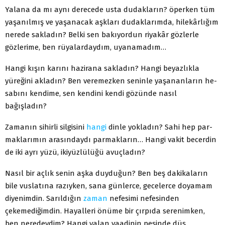
Yalana da mı aynı derecede usta dudakların? öperken tüm
yaşanılmış ve yaşanacak aşkları dudaklarımda, hilekârlığım
ne­rede sakladın? Belki sen bakıyordun riyakâr gözlerle
gözlerime, ben rüyalardaydım, uyanamadım…
Hangi kışın karını hazirana sakladın? Hangi beyazlıkla
yüreğini akladın? Ben veremezken seninle yaşananların he­
sabını kendime, sen kendini kendi gözünde nasıl
bağışladın?
Zamanın sihirli silgisini
hangi
dinle yokladın? Sahi hep par­
maklarımın arasındaydı parmakların… Hangi vakit becerdin
de iki ayrı yüzü, ikiyüzlülüğü avuçladın?
Nasıl bir açlık senin aşka duyduğun? Ben beş dakikaların
bile vuslatına razıyken, sana günlerce, gecelerce doyamam
diyenimdin. Sarıldığın
zaman
nefesimi nefesinden
çekemediğimdin. Ha­yalleri önüme bir çırpıda serenimken,
ben neredeydim? Hangi yalan vaadinin peşinde düş