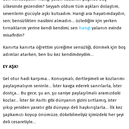
ülkesinde gezendim? Seyyah oldum tüm aşkları dolaştım,
sevenlerin gücüyle aşkı kutsadım. Hangi ara hayatımdaydın,
sen; bensizlikten nasibini almadın… özledi­ğim için yerken
tırnaklarım yerine kendi kendimi, sen
hangi
ya­lanın evinde
misafirdin?
Kanırta kanırta öğrettim yüreğime sensizliği, dönmek için boş
adımlar atarken, ben bu kez kendimdeydim…
EY AŞK!
Gel otur hadi karşıma… Konuşmalı, dertleşimeli ve kozla­rımı
paylaşmalıyım seninle… İster kavga ederek sanrılarla, İster
dostça… Bu gece, şu an, şu saniye paylaşılmalı aramız­daki
kozlar… İster bir Asıltı gibi dünyanın gizini sırtlamış, is­ter
yıkıp yeniden yaratır gibi dünyayı deli haykırışlarla… İlk kez
şapkamızı koyup önümüze, dökebilmeliyiz içimizdeki her şeyi
deli cesaretiyle…