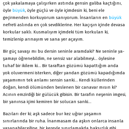
çok yakalamaya çalışırken astında gensin galiba kaçtığını,
öyle
büyük
, öyle güçlü ve öyle içimdesin ki, beni ele
geçirmenden korkuyorum sanı­yorum. İnsanların en
büyük
nefreti aslında en çok sevdiklerine. Her kaçışın içinde devasa
korkular saklı. Kusmalıyım içimdeki tüm korkulan ki,
temizlenip arınayım ve sana yer açayım.
Bir güç savaşı mı bu dersin seninle aramdaki? Ne seninle ya­
şamayı öğrenebildim, ne sensiz var alabilmeyi… öylesine
tuhaf bir ikilem ki… Bir taraftan gözümü kapattığım anda
yok oluvermeni isterken, diğer yandan gözümü kapadığımda
yaşamımın tek anlamı sensin sanki… Kendi küllerinden
doğan, kendi ölümün­den beslenen bir canavar mısın ki?
Acının emzirdiği bir gülü­cük gibisin. Bir tarafın neşenin imgesi,
bir yanınsa içimi ke­miren bir solucan sanki…
Bazıları der ki; aşk sadece bur kez uğrar yaşamın
sınırlarında bir ruha. İnanmasam da aşkın onlarca insanla
yaşanabileceğine, bir kereyle sınırlamakda haksızlık gibi