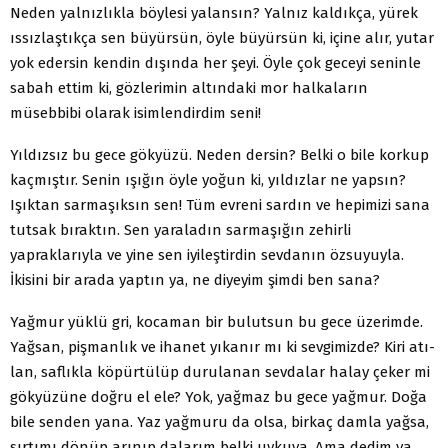
Neden yalnızlıkla böylesi yalansın? Yalnız kaldıkça, yürek
ıs­sızlaştıkça sen büyürsün, öyle büyürsün ki, içine alır, yutar
yok edersin kendin dışında her şeyi. Öyle çok geceyi seninle
sabah ettim ki, gözlerimin altındaki mor halkaların
müsebbibi olarak isimlendirdim seni!
Yıldızsız bu gece gökyüzü. Neden dersin? Belki o bile korkup
kaçmıştır. Senin ışığın öyle yoğun ki, yıldızlar ne yapsın?
Işık­tan sarmaşıksın sen! Tüm evreni sardın ve hepimizi sana
tut­sak bıraktın. Sen yaraladın sarmaşığın zehirli
yapraklarıyla ve yine sen iyileştirdin sevdanın özsuyuyla.
İkisini bir arada yap­tın ya, ne diyeyim şimdi ben sana?
Yağmur yüklü gri, kocaman bir bulutsun bu gece üzerimde.
Yağsan, pişmanlık ve ihanet yıkanır mı ki sevgimizde? Kiri atı­
lan, saflıkla köpürtülüp durulanan sevdalar halay çeker mi
gök­yüzüne doğru el ele? Yok, yağmaz bu gece yağmur. Doğa
bile senden yana. Yaz yağmuru da olsa, birkaç damla yağsa,
sırtımı dönüp arınıp dalarım belki uykuya. Ama dedim ya,