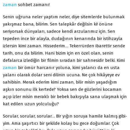
zaman
sohbet zamanı!
Senin uğruna neler yaptım neler, diye sitemlerde bulunmak
yakışmaz bana, bilirim. Sen talepkâr değilsin ki! önüne
seriyor­sak dünyaları, sadece kendi arzularımız için. Sen
tepeden ince bir alayla, dudağının kenarında bir istihzayla
izlersin kimi za­man. Hissederim… Tekerrürden ibarettir sende
tarih, onu da bi­lirim. Hani bizim için en özel olan, senin
defalarca izlediğin bir filmin sıradan bir sahnesidir belki. Kimi
zaman
bir ömür harca­nır yoluna, kimi yalancı da en usta
yalanı olarak dolar seni dili­nin ucuna. Ne çok hikâyeye ev
sahibisin. Merak ederim kimi za­man, bilir misin yaşadığım
aşkın sonunu ilk kertede? Yoksa sen de gözlerini kocaman
açıp izler misin meraklı bir bebek bakışıyla sana ulaşmak için
kat edilen uzun yolculuğu?
Sorular, sorular, sorular… Bir yığın soruya hamile kalmış gibi­
yim. Ama şaşırtıcı bir şekilde kolay bu gece doğumlar. Çok