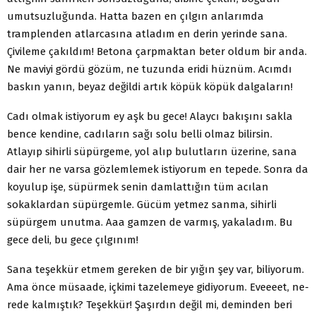
umutsuzlu­ğunda. Hatta bazen en çılgın anlarımda
tramplenden atlarcasına atladım en derin yerinde sana.
Çivileme çakıldım! Betona çarp­maktan beter oldum bir anda.
Ne maviyi gördü gözüm, ne tu­zunda eridi hüznüm. Acımdı
baskın yanın, beyaz değildi artık köpük köpük dalgaların!
Cadı olmak istiyorum ey aşk bu gece! Alaycı bakışını sakla
bence kendine, cadıların sağı solu belli olmaz bilirsin.
Atlayıp sihirli süpürgeme, yol alıp bulutların üzerine, sana
dair her ne varsa gözlemlemek istiyorum en tepede. Sonra da
koyulup işe, süpür­mek senin damlattığın tüm acılan
sokaklardan süpürgemle. Gü­cüm yetmez sanma, sihirli
süpürgem unutma. Aaa gamzen de varmış, yakaladım. Bu
gece deli, bu gece çılgınım!
Sana teşekkür etmem gereken de bir yığın şey var, biliyorum.
Ama önce müsaade, içkimi tazelemeye gidiyorum. Eveeeet, ne­
rede kalmıştık? Teşekkür! Şaşırdın değil mi, deminden beri