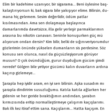
Elim bir kadehime uzanıyor, bir sigarama… Beni öylesine baş­
kalaştırıyorsun ki, bak sigara bile yakışıyor elime. Bilirsin, du­
mana hiç gelemem. Sesim değerlidir, ödüm patlar
kısılmasından. Ama sen dolaşmaya başlayınca
damarlarımda davetsizce, illa ge­lir yerleşir parmaklarımın
arasına bu nikotin canavarı. Seninle konuşurken güç mü
alıyorum ondan dersin? Kim bilir, belki de sığınıveriyorumdur
gözlerimin önünde yükselen dumanların sis perdesine. Söz
konusu sen olunca, nasıl da güçsüzleşiyorum görü­yor
musun? O çok övündüğüm, gurur duyduğum gücüm şimdi
nerede? Gölgen bile yetiyor gücümü kalın duvarların ardına
ka­çırıp gizlemeye…
Şarapla hep iyidir aram, en iyi sen bilirsin. Aşka susadım mı
şarapla dindiririm susuzluğumu. Katıla katıla ağlarken her
gi­denin ve her geride bıraktığımın andından, şarabın
kırmızısında eritip normalleştirmeye çalışırım kaçışlarımı.
Bak ilk kez itiraf ettim sana. Kaçışlarım… Hatta kaçışım. En