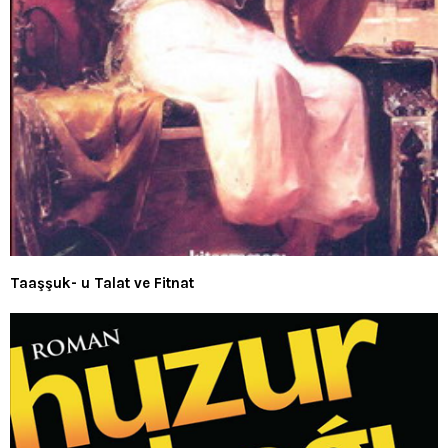
Taaşşuk- u Talat ve Fitnat