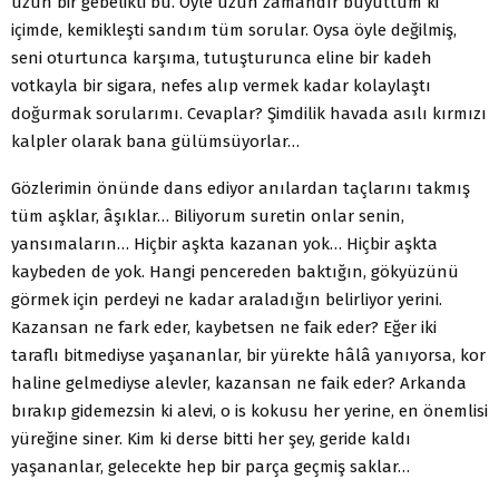
uzun bir gebelikti bu. Öyle uzun zamandır büyüttüm ki
içimde, kemik­leşti sandım tüm sorular. Oysa öyle değilmiş,
seni oturtunca kar­şıma, tutuşturunca eline bir kadeh
votkayla bir sigara, nefes alıp vermek kadar kolaylaştı
doğurmak sorularımı. Cevaplar? Şim­dilik havada asılı kırmızı
kalpler olarak bana gülümsüyorlar…
Gözlerimin önünde dans ediyor anılardan taçlarını takmış
tüm aşklar, âşıklar… Biliyorum suretin onlar senin,
yansımala­rın… Hiçbir aşkta kazanan yok… Hiçbir aşkta
kaybeden de yok. Hangi pencereden baktığın, gökyüzünü
görmek için perdeyi ne kadar araladığın belirliyor yerini.
Kazansan ne fark eder, kaybetsen ne faik eder? Eğer iki
taraflı bitmediyse yaşananlar, bir yürekte hâlâ yanıyorsa, kor
haline gelmediyse alevler, ka­zansan ne faik eder? Arkanda
bırakıp gidemezsin ki alevi, o is kokusu her yerine, en önemlisi
yüreğine siner. Kim ki derse bitti her şey, geride kaldı
yaşananlar, gelecekte hep bir parça geçmiş saklar…