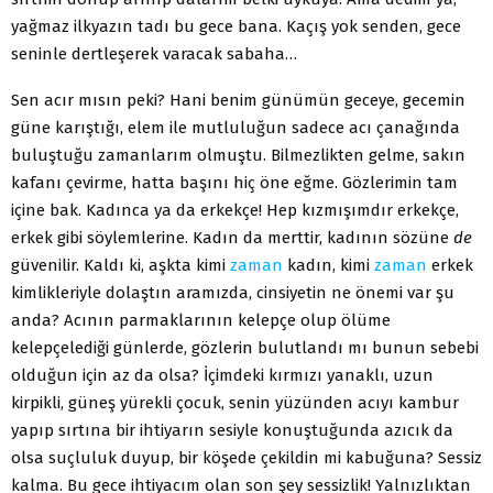
yağmaz ilk­yazın tadı bu gece bana. Kaçış yok senden, gece
seninle dertleşe­rek varacak sabaha…
Sen acır mısın peki? Hani benim günümün geceye, gecemin
güne karıştığı, elem ile mutluluğun sadece acı çanağında
bu­luştuğu zamanlarım olmuştu. Bilmezlikten gelme, sakın
kafanı çevirme, hatta başını hiç öne eğme. Gözlerimin tam
içine bak. Kadınca ya da erkekçe! Hep kızmışımdır erkekçe,
erkek gibi söy­lemlerine. Kadın da merttir, kadının sözüne
de
güvenilir. Kaldı ki, aşkta kimi
zaman
kadın, kimi
zaman
erkek
kimlikleriyle do­laştın aramızda, cinsiyetin ne önemi var şu
anda? Acının par­maklarının kelepçe olup ölüme
kelepçelediği günlerde, gözlerin bulutlandı mı bunun sebebi
olduğun için az da olsa? İçimdeki kırmızı yanaklı, uzun
kirpikli, güneş yürekli çocuk, senin yü­zünden acıyı kambur
yapıp sırtına bir ihtiyarın sesiyle konuştu­ğunda azıcık da
olsa suçluluk duyup, bir köşede çekildin mi ka­buğuna? Sessiz
kalma. Bu gece ihtiyacım olan son şey sessizlik! Yalnızlıktan