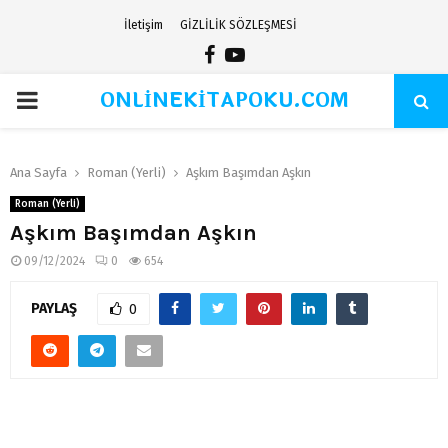
İletişim
GİZLİLİK SÖZLEŞMESİ
Facebook
Youtube
ONLİNEKİTAPOKU.COM
PRIMARY
MENU
Ana Sayfa
Roman (Yerli)
Aşkım Başımdan Aşkın
Roman (Yerli)
Aşkım Başımdan Aşkın
09/12/2024
0
654
PAYLAŞ
0