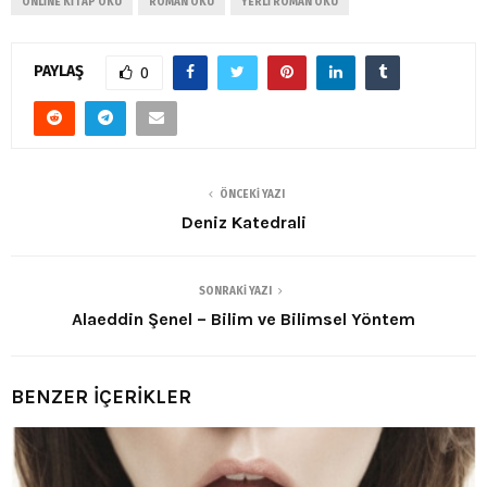
ONLINE KITAP OKU
ROMAN OKU
YERLI ROMAN OKU
PAYLAŞ
0
ÖNCEKI YAZI
Deniz Katedrali
SONRAKI YAZI
Alaeddin Şenel – Bilim ve Bilimsel Yöntem
BENZER İÇERİKLER