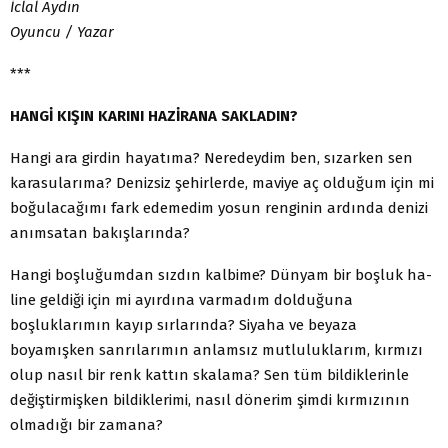
İclal Aydın
Oyuncu / Yazar
***
HANGİ KIŞIN KARINI HAZİRANA SAKLADIN?
Hangi ara girdin hayatıma? Neredeydim ben, sızarken sen
ka­rasularıma? Denizsiz şehirlerde, maviye aç olduğum için mi
bo­ğulacağımı fark edemedim yosun renginin ardında denizi
anım­satan bakışlarında?
Hangi boşluğumdan sızdın kalbime? Dünyam bir boşluk ha­
line geldiği için mi ayırdına varmadım dolduğuna
boşluklarımın kayıp sırlarında? Siyaha ve beyaza
boyamışken sanrılarımın an­lamsız mutluluklarım, kırmızı
olup nasıl bir renk kattın skalama? Sen tüm bildiklerinle
değiştirmişken bildiklerimi, nasıl dönerim şimdi kırmızının
olmadığı bir zamana?