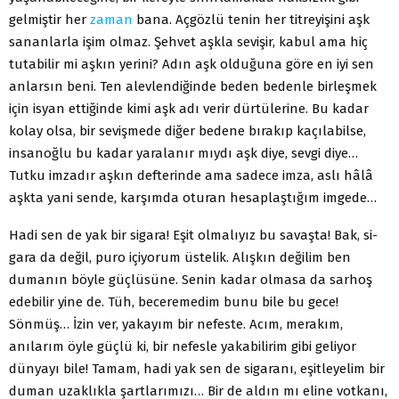
gelmiştir her
zaman
bana. Açgözlü tenin her titreyişini aşk
sananlarla işim olmaz. Şehvet aşkla sevişir, kabul ama hiç
tutabilir mi aşkın yerini? Adın aşk olduğuna göre en iyi sen
anlarsın beni. Ten alevlendiğinde beden bedenle birleşmek
için isyan ettiğinde kimi aşk adı verir dürtü­lerine. Bu kadar
kolay olsa, bir sevişmede diğer bedene bırakıp kaçılabilse,
insanoğlu bu kadar yaralanır mıydı aşk diye, sevgi diye…
Tutku imzadır aşkın defterinde ama sadece imza, aslı hâlâ
aşkta yani sende, karşımda oturan hesaplaştığım imgede…
Hadi sen de yak bir sigara! Eşit olmalıyız bu savaşta! Bak, si­
gara da değil, puro içiyorum üstelik. Alışkın değilim ben
duma­nın böyle güçlüsüne. Senin kadar olmasa da sarhoş
edebilir yine de. Tüh, beceremedim bunu bile bu gece!
Sönmüş… İzin ver, ya­kayım bir nefeste. Acım, merakım,
anılarım öyle güçlü ki, bir ne­fesle yakabilirim gibi geliyor
dünyayı bile! Tamam, hadi yak sen de sigaranı, eşitleyelim bir
duman uzaklıkla şartlarımızı… Bir de aldın mı eline votkanı,