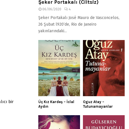
Şeker Portakalı (Ciltsiz)
06/06/2020
4
Şeker Portakalı José Mauro de Vasconcelos,
26 Şubat l920’de, Rio de Janeiro
yakınlarındaki...
lıcı bir
Üç Kız Kardeş – İclal
Oguz Atay –
Aydın
Tutunamayanlar