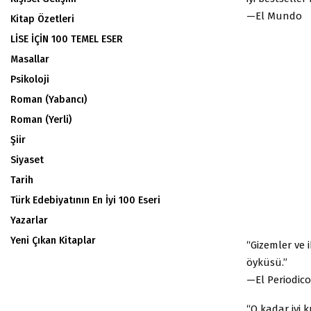
—El Mundo
Kitap Özetleri
LİSE İÇİN 100 TEMEL ESER
Masallar
Psikoloji
Roman (Yabancı)
Roman (Yerli)
Şiir
Siyaset
Tarih
Türk Edebiyatının En İyi 100 Eseri
Yazarlar
Yeni Çıkan Kitaplar
“Gizemler ve i
öyküsü.”
—El Periodico
“O kadar iyi k