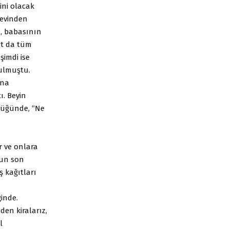
ni olacak
k evinden
e, babasının
nat da tüm
şimdi ise
bulmuştu.
ına
. Beyin
rdüğünde, “Ne
 ve onlara
’un son
ş kağıtları
inde.
den kiralarız,
l