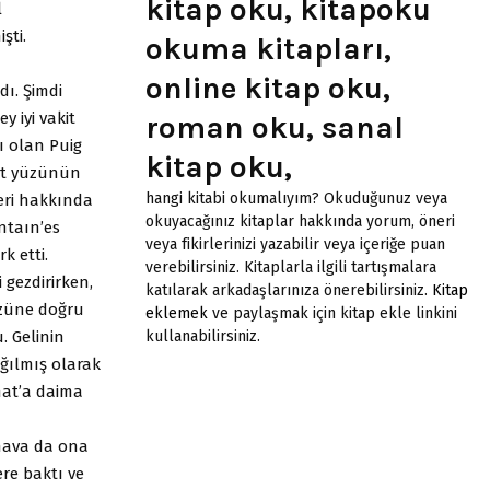
kitap oku, kitapoku
l
şti.
okuma kitapları,
online kitap oku,
ı. Şimdi
 iyi vakit
roman oku, sanal
ı olan Puig
kitap oku,
at yüzünün
hangi kitabi okumalıyım? Okuduğunuz veya
leri hakkında
okuyacağınız kitaplar hakkında yorum, öneri
ntaın’es
veya fikirlerinizi yazabilir veya içeriğe puan
k etti.
verebilirsiniz. Kitaplarla ilgili tartışmalara
 gezdirirken,
katılarak arkadaşlarınıza önerebilirsiniz.
Kitap
üzüne doğru
eklemek
ve paylaşmak için kitap ekle linkini
kullanabilirsiniz.
. Gelinin
ağılmış olarak
nat’a daima
 hava da ona
ere baktı ve