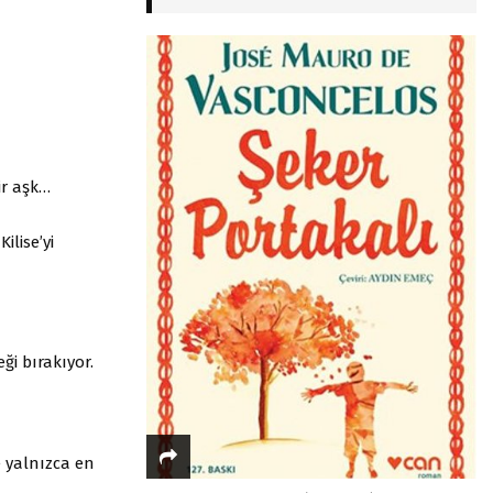
ir aşk…
lise’yi
ği bırakıyor.
e yalnızca en