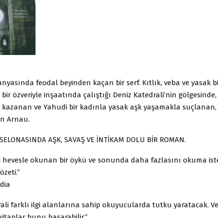
panyasında feodal beyinden kaçan bir serf. Kıtlık, veba ve yasak b
bir özveriyle inşaatında çalıştığı Deniz Katedrali’nin gölgesinde,
kazanan ve Yahudi bir kadınla yasak aşk yaşamakla suçlanan, Ki
an Arnau.
SELONASINDA AŞK, SAVAŞ VE İNTİKAM DOLU BİR ROMAN.
bi hevesle okunan bir öykü ve sonunda daha fazlasını okuma iste
özeti.”
dia
ali farklı ilgi alanlarına sahip okuyucularda tutku yaratacak. V
 kitaplar bunu başarabilir.”