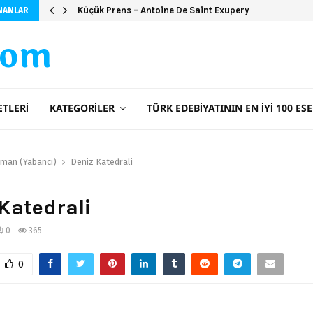
Küçük Prens – Antoine De Saint Exupery
NANLAR
com
ETLERI
KATEGORILER
TÜRK EDEBIYATININ EN İYI 100 ESE
man (Yabancı)
Deniz Katedrali
Katedrali
0
365
0