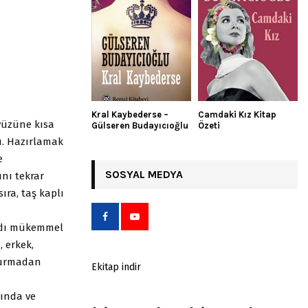
Kral Kaybederse –
Camdaki Kız Kitap
kyüzüne kısa
Gülseren Budayıcıoğlu
Özeti
du. Hazırlamak
e
SOSYAL MEDYA
nı tekrar
sıra, taş kaplı
sadı mükemmel
 erkek,
 durmadan
Ekitap indir
ğında ve