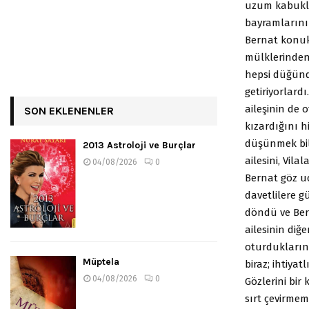
uzum kabuklar
bayramlarını 
Bernat konukl
mülklerinden
hepsi düğünde
getiriyorlard
aileşinin de
SON EKLENENLER
kızardığını h
düşünmek bil
2013 Astroloji ve Burçlar
ailesini, Vila
04/08/2026
0
Bernat göz uc
davetlilere 
döndü ve Ber
ailesinin diğ
oturdukların
Müptela
biraz; ihtiyat
04/08/2026
0
Gözlerini bi
sırt çevirmemi