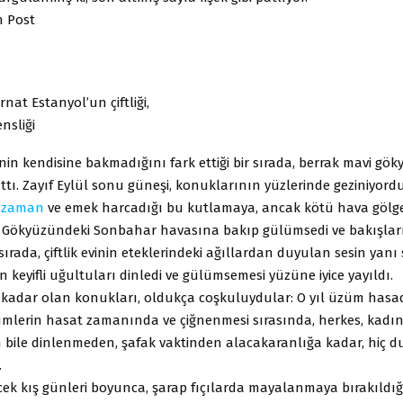
 Post
nat Estanyol’un çiftliği,
nsliği
in kendisine bakmadığını fark ettiği bir sırada, berrak mavi gö
lattı. Zayıf Eylül sonu güneşi, konuklarının yüzlerinde geziniyor
a
zaman
ve emek harcadığı bu kutlamaya, ancak kötü hava gölg
i. Gökyüzündeki Sonbahar havasına bakıp gülümsedi ve bakışları
 sırada, çiftlik evinin eteklerindeki ağıllardan duyulan sesin yanı 
 keyifli uğultuları dinledi ve gülümsemesi yüzüne iyice yayıldı.
z kadar olan konukları, oldukça coşkuluydular: O yıl üzüm ha
mlerin hasat zamanında ve çiğnenmesi sırasında, herkes, kadın,
n bile dinlenmeden, şafak vaktinden alacakaranlığa kadar, hiç
.
ek kış günleri boyunca, şarap fıçılarda mayalanmaya bırakıldı