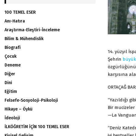
100 TEMEL ESER
Anı-Hatıra
Araştırma-Eleştiri-İnceleme
Bilim & Mühendislik
Biografi
14. yüzyıl İs
Çocuk
Şehrin
büyük
Deneme
özgürlüğünü 
Diğer
karşısına al
Dini
ORTAÇAĞ BAR
Eğitim
“Yazıldığı gi
Felsefe-Sosyoloji-Psikoloji
Bir mucizeler 
Hikaye – Öykü
—La Vanguar
İdeoloji
İLKÖĞRETİM İÇİN 100 TEMEL ESER
“Deniz Katedr
iyi bestseller
Kişisel Gelişim