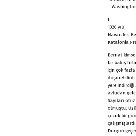
—Washington
I
1320 yılı
Navarcles, Ber
Katalonia Pre
Bernat kimsen
bir bakış fır
için çok fazl
düşürebilird
yere indirdiği
avludan gelen
Sayıları otu
olmuştu. Üzü
çocuk bir gü
çalışmışlardı
Durgun geçec