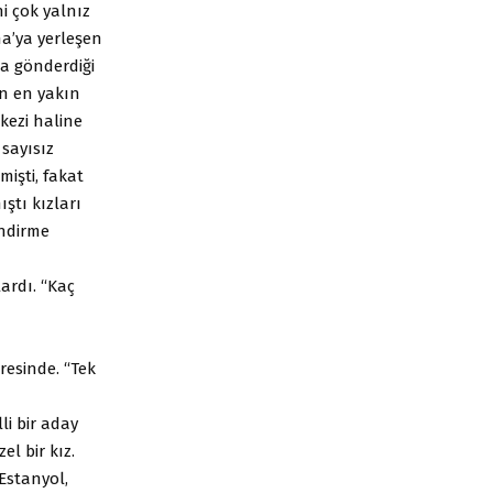
 çok yalnız
a’ya yerleşen
na gönderdiği
en en yakın
kezi haline
 sayısız
işti, fakat
ştı kızları
endirme
ardı. “Kaç
resinde. “Tek
li bir aday
l bir kız.
 Estanyol,