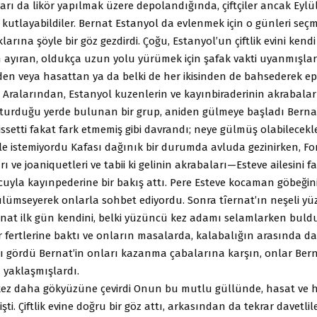
ı da likör yapılmak üzere depolandığında, çiftçiler ancak Eylü
kutlayabildiler. Bernat Estanyol da evlenmek için o günleri seçmi
arına şöyle bir göz gezdirdi. Çoğu, Estanyol’un çiftlik evini kendi
 ayıran, oldukça uzun yolu yürümek için şafak vakti uyanmışlard
n veya hasattan ya da belki de her ikisinden de bahsederek epey
ı. Aralarından, Estanyol kuzenlerin ve kayınbiraderinin akrabalar
 oturduğu yerde bulunan bir grup, aniden gülmeye başladı Bern
issetti fakat fark etmemiş gibi davrandı; neye gülmüş olabilecek
e istemiyordu Kafası dağınık bir durumda avluda gezinirken, Fo
ları ve joaniquetleri ve tabii ki gelinin akrabaları—Esteve ailesini far
uyla kayınpederine bir bakış attı. Pere Esteve kocaman göbeğini
gülümseyerek onlarla sohbet ediyordu. Sonra tîernat’ın neşeli y
nat ilk gün kendini, belki yüzüncü kez adamı selamlarken buldu
er fertlerine baktı ve onların masalarda, kalabalığın arasında d
ı gördü Bernat’in onları kazanma çabalarına karşın, onlar Ber
lı yaklaşmışlardı.
r kez daha gökyüzüne çevirdi Onun bu mutlu güllünde, hasat ve
şti. Çiftlik evine doğru bir göz attı, arkasından da tekrar davetlil