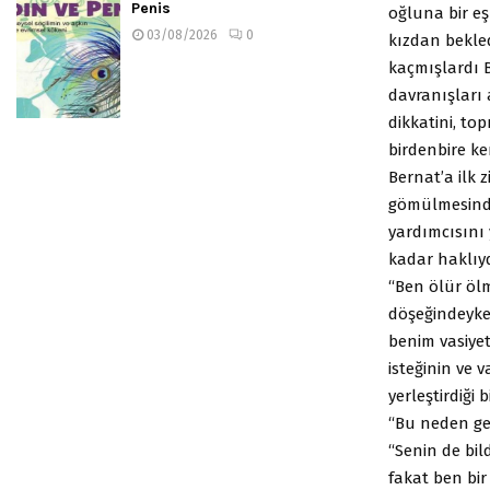
Penis
oğluna bir e
03/08/2026
0
kızdan bekledi
kaçmışlardı B
davranışları 
dikkatini, to
birdenbire ke
Bernat’a ilk 
gömülmesinde
yardımcısını 
kadar haklıyd
“Ben ölür ölm
döşeğindeyke
benim vasiye
isteğinin ve 
yerleştirdiği b
“Bu neden ger
“Senin de bil
fakat ben bir