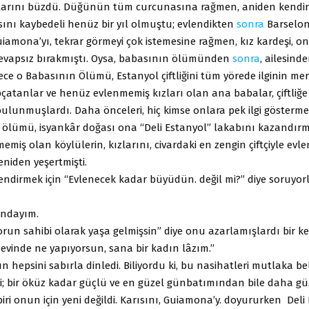
arını büzdü. Düğünün tüm curcunasına rağmen, aniden kendini
sını kaybedeli henüz bir yıl olmuştu; evlendikten
sonra
Barselon
uiamona’yı, tekrar görmeyi çok istemesine rağmen, kız kardeşi, o
evapsız bırakmıştı. Oysa, babasının ölümünden
sonra
, ailesind
ce o Babasının Ölümü, Estanyol çiftliğini tüm yörede ilginin mer
öpçatanlar ve henüz evlenmemiş kızları olan ana babalar, çiftliğe
bulunmuşlardı. Daha önceleri, hiç kimse onlara pek ilgi göstermem
ölümü, isyankâr doğası ona “Deli Estanyol” lakabını kazandırmı
miş olan köylülerin, kızlarını, civardaki en zengin çiftçiyle evl
niden yeşertmişti.
ndirmek için “Evlenecek kadar büyüdün. değil mi?” diye soruyorl
ındayım.
run sahibi olarak yaşa gelmişsin” diye onu azarlamışlardı bir ke
k evinde ne yapıyorsun, sana bir kadın lâzım.”
n hepsini sabırla dinledi. Biliyordu ki, bu nasihatleri mutlaka bel
i; bir öküz kadar güçlü ve en güzel günbatımından bile daha güze
iri onun için yeni değildi. Karısını, Guiamona’y. doyururken Deli