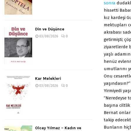
sonra
dudakl
hissetti Baba
kız kardeşi G
mektupları c
Din ve Düşünce
akrabası sade
03/08/2026
0
getirmişti; ç
ziyaretlerde 
yaşlı adamın 
henüz evlenme
umutlarını ye
Onu cesaretle
Kar Melekleri
yaşındasın?”
03/08/2026
0
Yirmiyedi yaş
“Neredeyse to
başına ciltli
Bernat onları
takip edecekt
Bunların hiçb
Olcay Yılmaz – Kadın ve