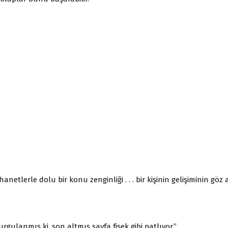
hanetlerle dolu bir konu zenginliği . . . bir kişinin gelişiminin göz a
urgulanmış ki, son altmış sayfa fişek gibi patlıyor.”