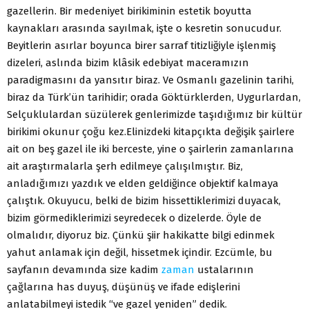
gazellerin. Bir medeniyet birikiminin estetik boyutta
kaynakları arasında sayılmak, işte o kesretin sonucudur.
Beyitlerin asırlar boyunca birer sarraf titizliğiyle işlenmiş
dizeleri, aslında bizim klâsik edebiyat maceramızın
paradigmasını da yansıtır biraz. Ve Osmanlı gazelinin tarihi,
biraz da Türk’ün tarihidir; orada Göktürklerden, Uygurlardan,
Selçuklulardan süzülerek genlerimizde taşıdığımız bir kültür
birikimi okunur çoğu kez.Elinizdeki kitapçıkta değişik şairlere
ait on beş gazel ile iki berceste, yine o şairlerin zamanlarına
ait araştırmalarla şerh edilmeye çalışılmıştır. Biz,
anladığımızı yazdık ve elden geldiğince objektif kalmaya
çalıştık. Okuyucu, belki de bizim hissettiklerimizi duyacak,
bizim görmediklerimizi seyredecek o dizelerde. Öyle de
olmalıdır, diyoruz biz. Çünkü şiir hakikatte bilgi edinmek
yahut anlamak için değil, hissetmek içindir. Ezcümle, bu
sayfanın devamında size kadim
zaman
ustalarının
çağlarına has duyuş, düşünüş ve ifade edişlerini
anlatabilmeyi istedik “ve gazel yeniden” dedik.