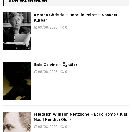
SON EKLENENLER
Agatha Christie – Hercule Poirot – Sonuncu
Kurban
09/08/2026
0
Italo Calvino – Öyküler
08/08/2026
0
Friedrich Wilhelm Nietzsche – Ecco Homo ( Kişi
Nasıl Kendisi Olur)
08/08/2026
0