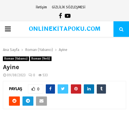
İletişim
GİZLİLİK SÖZLEŞMESİ
Facebook
Youtube
ONLİNEKİTAPOKU.COM
PRIMARY
MENU
Ana Sayfa
Roman (Yabancı)
Ayine
Roman (Yabancı)
Roman (Yerli)
Ayine
09/08/2023
0
533
PAYLAŞ
0