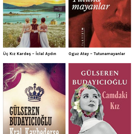
Üç Kız Kardeş – İclal Aydın
Oguz Atay – Tutunamayanlar