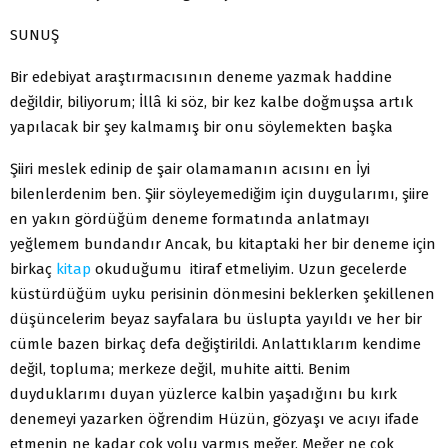
SUNUŞ
Bir edebiyat araştırmacısının deneme yazmak haddine
değildir, biliyorum; İllâ ki söz, bir kez kalbe doğmuşsa artık
yapılacak bir şey kalmamış bir onu söylemekten başka
Şiiri meslek edinip de şair olamamanın acısını en İyi
bilenlerdenim ben. Şiir söyleyemediğim için duygularımı, şiire
en yakın gördüğüm deneme formatında anlatmayı
yeğlemem bundandır Ancak, bu kitaptaki her bir deneme için
birkaç
kitap
okuduğumu itiraf etmeliyim. Uzun gecelerde
küstürdüğüm uyku perisinin dönmesini beklerken şekillenen
düşüncelerim beyaz sayfalara bu üslupta yayıldı ve her bir
cümle bazen birkaç defa değiştirildi. Anlattıklarım kendime
değil, topluma; merkeze değil, muhite aitti. Benim
duyduklarımı duyan yüzlerce kalbin yaşadığını bu kırk
denemeyi yazarken öğrendim Hüzün, gözyaşı ve acıyı ifade
etmenin ne kadar çok yolu varmış meğer. Meğer ne çok