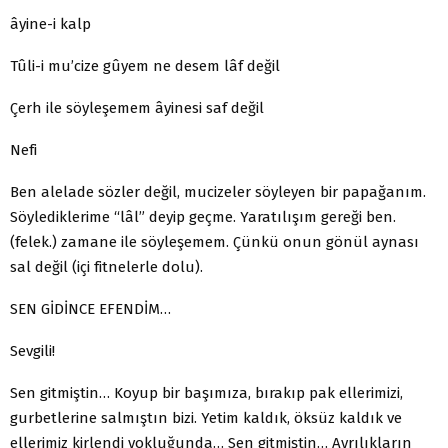
âyine-i kalp
Tûli-i mu’cize gûyem ne desem lâf değil
Çerh ile söyleşemem âyinesi saf değil
Nefi
Ben alelade sözler değil, mucizeler söyleyen bir papağanım.
Söylediklerime “lâl” deyip geçme. Yaratılışım gereği ben.
(felek.) zamane ile söyleşemem. Çünkü onun gönül aynası
sal değil (içi fitnelerle dolu).
SEN GİDİNCE EFENDİM…
Sevgili!
Sen gitmiştin… Koyup bir başımıza, bırakıp pak ellerimizi,
gurbetlerine salmıştın bizi. Yetim kaldık, öksüz kaldık ve
ellerimiz kirlendi yokluğunda… Sen gitmiştin… Ayrılıkların