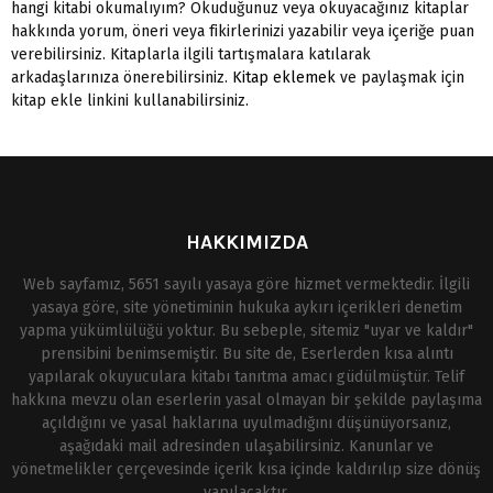
hangi kitabi okumalıyım? Okuduğunuz veya okuyacağınız kitaplar
hakkında yorum, öneri veya fikirlerinizi yazabilir veya içeriğe puan
verebilirsiniz. Kitaplarla ilgili tartışmalara katılarak
arkadaşlarınıza önerebilirsiniz.
Kitap eklemek
ve paylaşmak için
kitap ekle linkini kullanabilirsiniz.
HAKKIMIZDA
Web sayfamız, 5651 sayılı yasaya göre hizmet vermektedir. İlgili
yasaya göre, site yönetiminin hukuka aykırı içerikleri denetim
yapma yükümlülüğü yoktur. Bu sebeple, sitemiz "uyar ve kaldır"
prensibini benimsemiştir. Bu site de, Eserlerden kısa alıntı
yapılarak okuyuculara kitabı tanıtma amacı güdülmüştür. Telif
hakkına mevzu olan eserlerin yasal olmayan bir şekilde paylaşıma
açıldığını ve yasal haklarına uyulmadığını düşünüyorsanız,
aşağıdaki mail adresinden ulaşabilirsiniz. Kanunlar ve
yönetmelikler çerçevesinde içerik kısa içinde kaldırılıp size dönüş
yapılacaktır.