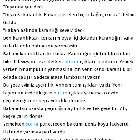
“Dışarıda yer’ dedi,
“Dışarısı karanlık. Babam geceleri hiç sokağa çıkmaz,” dedim.
Güldü.
“Baban aslında karanlığı sever,” dedi.
Ben karanlıktan korkarım oysa. İçi doludur karanlığın. Ama
nelerle dolu olduğunu görmezsin.
Babam karanlıktan korkmaz. Karanlığın içini dolduranları
bilir. Televizyon seyrederken
bütün
ışıkları söndürür. Yemek
yerken bir ampulün yanmasına izin verir. Kendi karanlık bir
odada çalışır. Sadece masa lambasını yakar.
Bu gece evimiz aydınlık. Annem tüm ışıklan yaktı. Yeni
taşınılan evde ilk gece
bütün
ışıklar yanarsa. o evde
geçirilen günler hep aydınlık olurmuş.
Babamdan uzakta geçirdiğim aydınlık ve tek gece bu. Ah,
keşke yarın dönse!
Yemekten
sonra
pencereden baktım. Deniz koyu lacivertti.
Üstünde yarımay parlıyordu.
Babam yanmaya sarılmış dans ediyordu. Perdenin