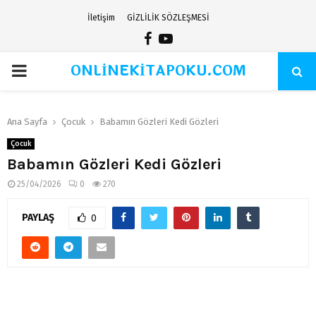
İletişim
GİZLİLİK SÖZLEŞMESİ
Facebook
Youtube
ONLİNEKİTAPOKU.COM
PRIMARY
MENU
Ana Sayfa
Çocuk
Babamın Gözleri Kedi Gözleri
Çocuk
Babamın Gözleri Kedi Gözleri
25/04/2026
0
270
PAYLAŞ
0