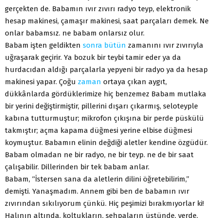
gerçekten de. Babamın ıvır zıvırı radyo teyp, elektronik
hesap makinesi, çamaşır makinesi, saat parçaları demek. Ne
onlar babamsız. ne babam onlarsız olur.
Babam işten geldikten
sonra
bütün
zamanını ıvır zıvırıyla
uğraşarak geçirir. Ya bozuk bir teybi tamir eder ya da
hurdacıdan aldığı parçalarla yepyeni bir radyo ya da hesap
makinesi yapar. Çoğu
zaman
ortaya çıkan aygıt,
dükkânlarda gördüklerimize hiç benzemez Babam mutlaka
bir yerini değiştirmiştir, pillerini dışarı çıkarmış, seloteyple
kabına tutturmuştur; mikrofon çıkışına bir perde püskülü
takmıştır; açma kapama düğmesi yerine elbise düğmesi
koymuştur. Babamın elinin değdiği aletler kendine özgüdür.
Babam olmadan ne bir radyo, ne bir teyp. ne de bir saat
çalışabilir. Dillerinden bir tek babam anlar.
Babam, “İstersen sana da aletlerin dilini öğretebilirim,”
demişti. Yanaşmadım. Annem gibi ben de babamın ıvır
zıvırından sıkılıyorum çünkü. Hiç peşimizi bırakmıyorlar ki!
Halının altında, koltukların, sehpaların üstünde, yerde,