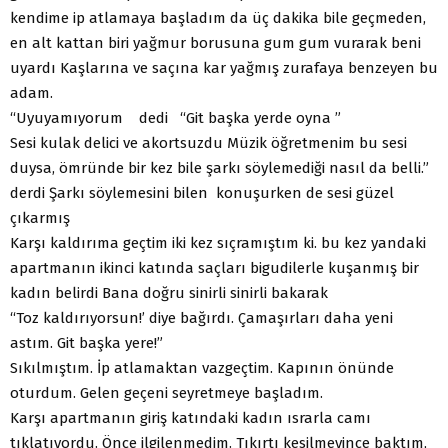
kendime ip atlamaya başladım da üç dakika bile geçmeden,
en alt kattan biri yağmur borusuna gum gum vurarak beni
uyardı Kaşlarına ve saçına kar yağmış zurafaya benzeyen bu
adam.
“Uyuyamıyorum dedi “Git başka yerde oyna ”
Sesi kulak delici ve akortsuzdu Müzik öğretmenim bu sesi
duysa, ömründe bir kez bile şarkı söylemediği nasıl da belli.”
derdi Şarkı söylemesini bilen konuşurken de sesi güzel
çıkarmış
Karşı kaldırıma geçtim iki kez sıçramıştım ki. bu kez yandaki
apartmanın ikinci katında saçları bigudilerle kuşanmış bir
kadın belirdi Bana doğru sinirli sinirli bakarak
“Toz kaldırıyorsun!’ diye bağırdı. Çamaşırları daha yeni
astım. Git başka yere!”
Sıkılmıştım. İp atlamaktan vazgeçtim. Kapının önünde
oturdum. Gelen geçeni seyretmeye başladım.
Karşı apartmanın giriş katındaki kadın ısrarla camı
tıklatıyordu. Önce ilgilenmedim. Tıkırtı kesilmeyince baktım,