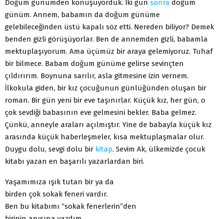
Doğum günümden konuşuyorduk. İki gün
sonra
doğum
günüm. Annem, babamın da doğum günüme
gelebileceğinden üstü kapalı söz etti. Nereden biliyor? Demek
benden gizli görüşüyorlar. Ben de annemden gizli, babamla
mektuplaşıyorum. Ama üçümüz bir araya gelemiyoruz. Tuhaf
bir bilmece. Babam doğum günüme gelirse sevinçten
çıldırırım. Boynuna sarılır, asla gitmesine izin vernem.
İlkokula giden, bir kız çocuğunun günlüğünden oluşan bir
roman. Bir gün yeni bir eve taşınırlar. Küçük kız, her gün, o
çok sevdiği babasının eve gelmesini bekler. Baba gelmez.
Çünkü, anneyle araları açılmıştır. Yine de babayla küçük kız
arasında küçük haberleşmeler, kısa mektuplaşmalar olur.
Duygu dolu, sevgi dolu bir
kitap
. Sevim Ak, ülkemizde çocuk
kitabı yazan en başarılı yazarlardan biri.
Yaşamımıza ışık tutan bir ya da
birden çok sokak feneri vardır.
Ben bu kitabımı “sokak fenerlerin”den
birinin anısına yazdım.