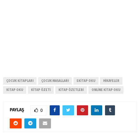
ÇOCUK KITAPLARI
ÇOCUK MASALLARI
EKITAP OKU
HIKAYELER
KITAP OKU
KITAP ÖZETI
KITAP ÖZETLERI
ONLINE KITAP OKU
PAYLAŞ
0