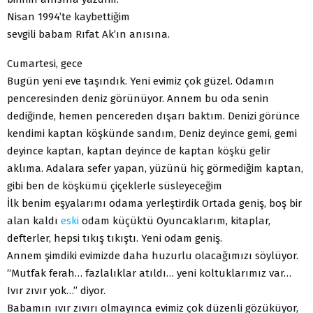
Nisan 1994’te kaybettiğim
sevgili babam Rıfat Ak’ın anısına.
Cumartesi, gece
Bugün yeni eve taşındık. Yeni evimiz çok güzel. Odamın
penceresinden deniz görünüyor. Annem bu oda senin
dediğinde, hemen pencereden dışarı baktım. Denizi görünce
kendimi kaptan köşkünde sandım, Deniz deyince gemi, gemi
deyince kaptan, kaptan deyince de kaptan köşkü gelir
aklıma. Adalara sefer yapan, yüzünü hiç görmediğim kaptan,
gibi ben de köşkümü çiçeklerle süsleyeceğim
İlk benim eşyalarımı odama yerleştirdik Ortada geniş, boş bir
alan kaldı
eski
odam küçüktü Oyuncaklarım, kitaplar,
defterler, hepsi tıkış tıkıştı. Yeni odam geniş.
Annem şimdiki evimizde daha huzurlu olacağımızı söylüyor.
“Mutfak ferah… fazlalıklar atıldı… yeni koltuklarımız var…
Ivır zıvır yok…” diyor.
Babamın ıvır zıvırı olmayınca evimiz çok düzenli gözüküyor,