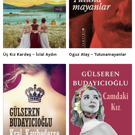
Üç Kız Kardeş – İclal Aydın
Oguz Atay – Tutunamayanlar