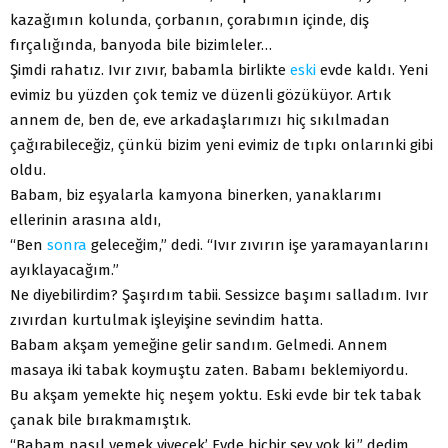
kazağımın kolunda, çorbanın, çorabımın içinde, diş
fırçalığında, banyoda bile bizimleler…
Şimdi rahatız. Ivır zıvır, babamla birlikte
eski
evde kaldı. Yeni
evimiz bu yüzden çok temiz ve düzenli gözüküyor. Artık
annem de, ben de, eve arkadaşlarımızı hiç sıkılmadan
çağırabileceğiz, çünkü bizim yeni evimiz de tıpkı onlarınki gibi
oldu.
Babam, biz eşyalarla kamyona binerken, yanaklarımı
ellerinin arasına aldı,
“Ben
sonra
geleceğim,” dedi. “Ivır zıvırın işe yaramayanlarını
ayıklayacağım.”
Ne diyebilirdim? Şaşırdım tabii. Sessizce başımı salladım. Ivır
zıvırdan kurtulmak işleyişine sevindim hatta.
Babam akşam yemeğine gelir sandım. Gelmedi. Annem
masaya iki tabak koymuştu zaten. Babamı beklemiyordu.
Bu akşam yemekte hiç neşem yoktu. Eski evde bir tek tabak
çanak bile bırakmamıştık.
“Babam nasıl yemek yiyecek’ Evde hiçbir şey yok ki,” dedim.