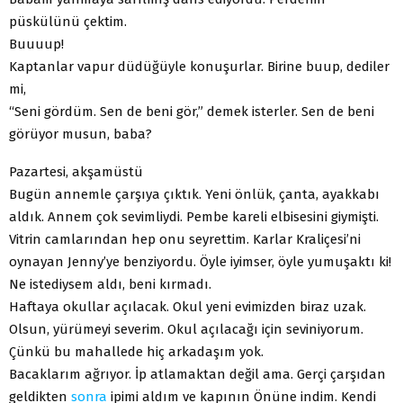
püskülünü çektim.
Buuuup!
Kaptanlar vapur düdüğüyle konuşurlar. Birine buup, dediler
mi,
“Seni gördüm. Sen de beni gör,” demek isterler. Sen de beni
görüyor musun, baba?
Pazartesi, akşamüstü
Bugün annemle çarşıya çıktık. Yeni önlük, çanta, ayakkabı
aldık. Annem çok sevimliydi. Pembe kareli elbisesini giymişti.
Vitrin camlarından hep onu seyrettim. Karlar Kraliçesi’ni
oynayan Jenny’ye benziyordu. Öyle iyimser, öyle yumuşaktı ki!
Ne istediysem aldı, beni kırmadı.
Haftaya okullar açılacak. Okul yeni evimizden biraz uzak.
Olsun, yürümeyi severim. Okul açılacağı için seviniyorum.
Çünkü bu mahallede hiç arkadaşım yok.
Bacaklarım ağrıyor. İp atlamaktan değil ama. Gerçi çarşıdan
geldikten
sonra
ipimi aldım ve kapının Önüne indim. Kendi