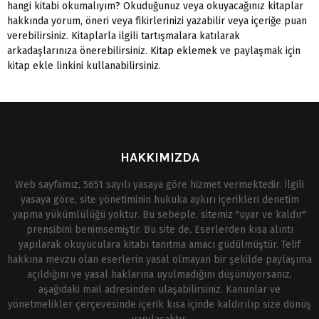
hangi kitabi okumalıyım? Okuduğunuz veya okuyacağınız kitaplar
hakkında yorum, öneri veya fikirlerinizi yazabilir veya içeriğe puan
verebilirsiniz. Kitaplarla ilgili tartışmalara katılarak
arkadaşlarınıza önerebilirsiniz.
Kitap eklemek
ve paylaşmak için
kitap ekle linkini kullanabilirsiniz.
HAKKIMIZDA
Web sayfamız, 5651 sayılı yasaya göre hizmet vermektedir. İlgili
yasaya göre, site yönetiminin hukuka aykırı içerikleri denetim
yapma yükümlülüğü yoktur. Bu sebeple, sitemiz "uyar ve kaldır"
prensibini benimsemiştir. Bu site de, Eserlerden kısa alıntı
yapılarak okuyuculara kitabı tanıtma amacı güdülmüştür. Telif
hakkına mevzu olan eserlerin yasal olmayan bir şekilde paylaşıma
açıldığını ve yasal haklarına uyulmadığını düşünüyorsanız,
aşağıdaki mail adresinden ulaşabilirsiniz. Kanunlar ve
yönetmelikler çerçevesinde içerik kısa içinde kaldırılıp size dönüş