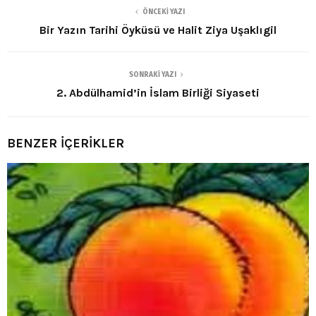
ÖNCEKI YAZI
Bir Yazın Tarihi Öyküsü ve Halit Ziya Uşaklıgil
SONRAKI YAZI
2. Abdülhamid’in İslam Birliği Siyaseti
BENZER İÇERİKLER