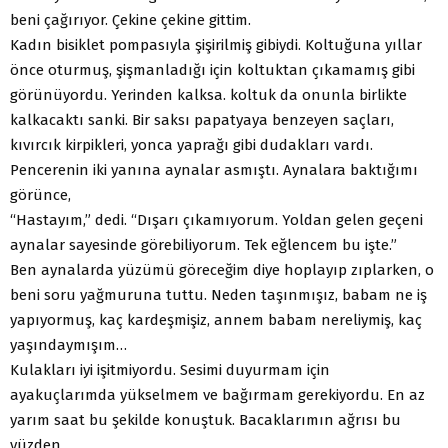
beni çağırıyor. Çekine çekine gittim.
Kadın bisiklet pompasıyla şişirilmiş gibiydi. Koltuğuna yıllar
önce oturmuş, şişmanladığı için koltuktan çıkamamış gibi
görünüyordu. Yerinden kalksa. koltuk da onunla birlikte
kalkacaktı sanki. Bir saksı papatyaya benzeyen saçları,
kıvırcık kirpikleri, yonca yaprağı gibi dudakları vardı.
Pencerenin iki yanına aynalar asmıştı. Aynalara baktığımı
görünce,
“Hastayım,” dedi. “Dışarı çıkamıyorum. Yoldan gelen geçeni
aynalar sayesinde görebiliyorum. Tek eğlencem bu işte.”
Ben aynalarda yüzümü göreceğim diye hoplayıp zıplarken, o
beni soru yağmuruna tuttu. Neden taşınmışız, babam ne iş
yapıyormuş, kaç kardeşmişiz, annem babam nereliymiş, kaç
yaşındaymışım…
Kulakları iyi işitmiyordu. Sesimi duyurmam için
ayakuçlarımda yükselmem ve bağırmam gerekiyordu. En az
yarım saat bu şekilde konuştuk. Bacaklarımın ağrısı bu
yüzden