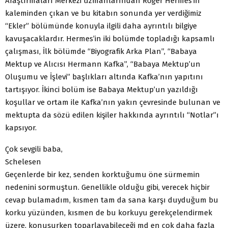
Araştırmaları Merkezi uzmanlarından Roger Hermes’in
kaleminden çıkan ve bu kitabın sonunda yer verdiğimiz
“Ekler” bölümünde konuyla ilgili daha ayrıntılı bilgiye
kavuşacaklardır. Hermes’in iki bolümde topladığı kapsamlı
çalışması, İlk bölümde “Biyografik Arka Plan”, “Babaya
Mektup ve Alıcısı Hermann Kafka”, “Babaya Mektup’un
Oluşumu ve İşlevi” başlıkları altında Kafka’nın yapıtını
tartışıyor. İkinci bolüm ise Babaya Mektup’un yazıldığı
koşullar ve ortam ile Kafka’nın yakın çevresinde bulunan ve
mektupta da sözü edilen kişiler hakkında ayrıntılı “Notlar”ı
kapsıyor.
Çok sevgili baba,
Schelesen
Geçenlerde bir kez, senden korktuğumu öne sürmemin
nedenini sormuştun. Genellikle olduğu gibi, verecek hiçbir
cevap bulamadım, kısmen tam da sana karşı duyduğum bu
korku yüzünden, kısmen de bu korkuyu gerekçelendirmek
üzere, konuşurken toparlayabileceği md en çok daha fazla