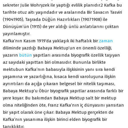
sekreter Julie Wohryzek ile yaptığı evlilik planıdır.2 Kafka bu
tarihte otuz aitı yaşındadır ve aralarında Bir Savacın Tasviri
(19041905), Taşrada Düğün Hazırlıkları (19071908) ile
Dönüşüm’ün (1915) de yer aldığı ünlü anlatılarını çoktan
yayınlamıştır.
Kafka’nın Kasım 1919’da yaklaşık iki haftalık bir
zaman
diliminde yazdığı Babaya Mektup’un en önemli özelliği,
yazarın
bütün
yapıtları arasında biyografik özellik taşıyan
az sayıdaki yapıttan biri olmasıdır. Bununla birlikte
mektubun Kafka’nın babasıyla ilişkisinin yanı sıra kendi
yaşamına ve yazarlığına, kısaca kendi varoluşuna ilişkin
ayrıntıları da açığa çıkaran belgesel bir nitelik taşıması,
Babaya Mektup’u Öbür biyografik yapıtlar arasında farklı bir
yere koyar. Bu bakımdan Babaya Mektup salt bir mektup
olma niteliğinden öte, Franz Kafka’nın iç dünyasını yansıtan
bir yapıt olarak öne çıkar: Babaya Mektup gerçekten de
Kafka’nın yasanıma ilişkin birinci elden biyografik bir
tanıklıktır.