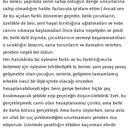
bu mirası, yapımda senin sahip olduğun denge unsurlarına
sahip olmadığım halde, fazlasıyla iyi idare ettim.) Ancak sen
de bu açıdan farklı dönemler geçirdin, belki çocukların,
özellikle de ben, seni hayal kırıklığına uğratmadan ve evde
canını sıkmaya başlamadan Önce daha neşeliydin ve şimdi
de, belki Valli dışında, çocuklarının vermeyi başaramadıkları
o sıcaklığın birazını, sana torunların ve damadın verirken,
yeniden neşeli biri oldun.
Her halükârda biz öylesine farklı ve bu farklılığımızla
birbirimiz için öylesine tehlikeliydik ki, benim, yani yavaş yavaş
gelişmekte olan çocuğun, seninle, gelişimini tamamlamış
erkekle nasıl bir ilişki içinde olacağı önceden
hesaplanabilseydi eğer, beni, geriye benden hiçbir şey
bırakmayacak şekilde ezip geçeceğin düşünülebilirdi. Evet, bu
gerçekleşmedi, canlı olan hesaplanamaz çünkü, ama belki
de daha kötüsü gerçekleşti. Ama bunu söylerken, sana asla
en ufak bir suç yüklemediğimi unutmamanı yeniden rica
ediyorum. Üzerimde yarattığın etkiden kaçınman elinde