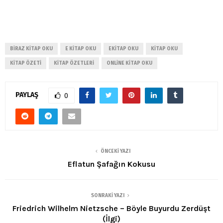
BIRAZ KITAP OKU
E KITAP OKU
EKITAP OKU
KITAP OKU
KITAP ÖZETI
KITAP ÖZETLERI
ONLINE KITAP OKU
PAYLAŞ
0
ÖNCEKI YAZI
Eflatun Şafağın Kokusu
SONRAKI YAZI
Friedrich Wilhelm Nietzsche – Böyle Buyurdu Zerdüşt
(İlgi)