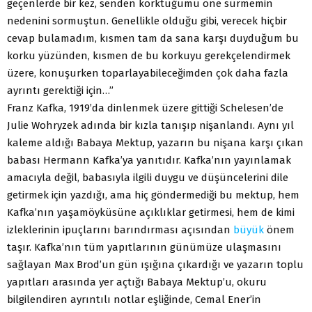
geçenlerde bir kez, senden korktuğumu öne sürmemin
nedenini sormuştun. Genellikle olduğu gibi, verecek hiçbir
cevap bulamadım, kısmen tam da sana karşı duyduğum bu
korku yüzünden, kısmen de bu korkuyu gerekçelendirmek
üzere, konuşurken toparlayabileceğimden çok daha fazla
ayrıntı gerektiği için…”
Franz Kafka, 1919’da dinlenmek üzere gittiği Schelesen’de
Julie Wohryzek adında bir kızla tanışıp nişanlandı. Aynı yıl
kaleme aldığı Babaya Mektup, yazarın bu nişana karşı çıkan
babası Hermann Kafka’ya yanıtıdır. Kafka’nın yayınlamak
amacıyla değil, babasıyla ilgili duygu ve düşüncelerini dile
getirmek için yazdığı, ama hiç göndermediği bu mektup, hem
Kafka’nın yaşamöyküsüne açıklıklar getirmesi, hem de kimi
izleklerinin ipuçlarını barındırması açısından
büyük
önem
taşır. Kafka’nın tüm yapıtlarının günümüze ulaşmasını
sağlayan Max Brod’un gün ışığına çıkardığı ve yazarın toplu
yapıtları arasında yer açtığı Babaya Mektup’u, okuru
bilgilendiren ayrıntılı notlar eşliğinde, Cemal Ener’in