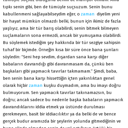
tıpkı senin gibi, ben de tümüyle suçsuzum. Senin bunu
kabullenmeni sağlayabilseydim eğer, o
zaman
diyelim yeni
bir hayat mümkün olmazdı belki, bunun için ikimiz de fazla
yaşlıyız, ama bir tür barış olabilirdi, senin bitmek bilmeyen
suçlamaların sona ermezdi, ancak bir yumuşama olabilirdi.
Bu söylemek istediğim şey hakkında bir tür sezgiye sahipsin
tuhaf bir biçimde. Örneğin kısa bir süre önce bana şunları
söyledin: “Seni hep sevdim, dışardan sana karşı diğer
babaların davrandığı gibi davranmasam da, çünkü ben
başkaları gibi yapmacık tavırlar takmamam.” Şimdi, baba,
ben senin bana karşı hissettiğin içten yakınlıktan genel
olarak hiçbir
zaman
kuşku duymadım, ama bu imayı doğru
bulmuyorum. Sen yapmacık tavırlar takınamazsın, bu
doğru; ancak sadece bu nedenle başka babaların yapmacık
davrandıklarını iddia etmek ya üstünde durulması
gerekmeyen, basit bir iddiacılıktır ya da belki de ve bence
gerçek budur aramızda bir şeylerin yolunda gitmediğinin ve