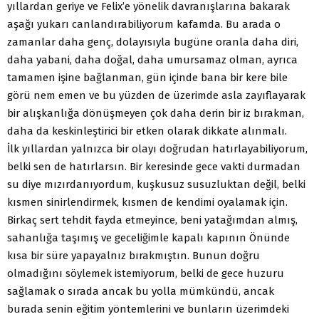
yıllardan geriye ve Felix’e yönelik davranışlarına bakarak
aşağı yukarı canlandırabiliyorum kafamda. Bu arada o
zamanlar daha genç, dolayısıyla bugüne oranla daha diri,
daha yabani, daha doğal, daha umursamaz olman, ayrıca
tamamen işine bağlanman, gün içinde bana bir kere bile
görü nem emen ve bu yüzden de üzerimde asla zayıflayarak
bir alışkanlığa dönüşmeyen çok daha derin bir iz bırakman,
daha da keskinleştirici bir etken olarak dikkate alınmalı.
İlk yıllardan yalnızca bir olayı doğrudan hatırlayabiliyorum,
belki sen de hatırlarsın. Bir keresinde gece vakti durmadan
su diye mızırdanıyordum, kuşkusuz susuzluktan değil, belki
kısmen sinirlendirmek, kısmen de kendimi oyalamak için.
Birkaç sert tehdit fayda etmeyince, beni yatağımdan almış,
sahanlığa taşımış ve geceliğimle kapalı kapının Önünde
kısa bir süre yapayalnız bırakmıştın. Bunun doğru
olmadığını söylemek istemiyorum, belki de gece huzuru
sağlamak o sırada ancak bu yolla mümkündü, ancak
burada senin eğitim yöntemlerini ve bunların üzerimdeki