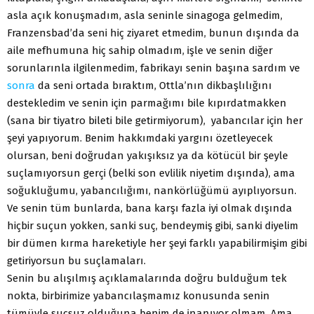
asla açık konuşmadım, asla seninle sinagoga gelmedim,
Franzensbad’da seni hiç ziyaret etmedim, bunun dışında da
aile mefhumuna hiç sahip olmadım, işle ve senin diğer
sorunlarınla ilgilenmedim, fabrikayı senin başına sardım ve
sonra
da seni ortada bıraktım, Ottla’nın dikbaşlılığını
destekledim ve senin için parmağımı bile kıpırdatmakken
(sana bir tiyatro bileti bile getirmiyorum), yabancılar için her
şeyi yapıyorum. Benim hakkımdaki yargını özetleyecek
olursan, beni doğrudan yakışıksız ya da kötücül bir şeyle
suçlamıyorsun gerçi (belki son evlilik niyetim dışında), ama
soğukluğumu, yabancılığımı, nankörlüğümü ayıplıyorsun.
Ve senin tüm bunlarda, bana karşı fazla iyi olmak dışında
hiçbir suçun yokken, sanki suç, bendeymiş gibi, sanki diyelim
bir dümen kırma hareketiyle her şeyi farklı yapabilirmişim gibi
getiriyorsun bu suçlamaları.
Senin bu alışılmış açıklamalarında doğru bulduğum tek
nokta, birbirimize yabancılaşmamız konusunda senin
tümüyle suçsuz olduğuna benim de inanıyor olmam. Ama