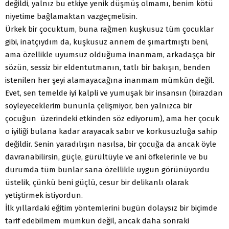
değildi, yalnız bu etkiye yenik düşmüş olmamı, benim kötü
niyetime bağlamaktan vazgeçmelisin.
Ürkek bir çocuktum, buna rağmen kuşkusuz tüm çocuklar
gibi, inatçıydım da, kuşkusuz annem de şımartmıştı beni,
ama özellikle uyumsuz olduğuma inanmam, arkadaşça bir
sözün, sessiz bir eldentutmanın, tatlı bir bakışın, benden
istenilen her şeyi alamayacağına inanmam mümkün değil.
Evet, sen temelde iyi kalpli ve yumuşak bir insansın (birazdan
söyleyeceklerim bununla çelişmiyor, ben yalnızca bir
çocuğun üzerindeki etkinden söz ediyorum), ama her çocuk
o iyiliği bulana kadar arayacak sabır ve korkusuzluğa sahip
değildir. Senin yaradılışın nasılsa, bir çocuğa da ancak öyle
davranabilirsin, güçle, gürültüyle ve ani öfkelerinle ve bu
durumda tüm bunlar sana özellikle uygun görünüyordu
üstelik, çünkü beni güçlü, cesur bir delikanlı olarak
yetiştirmek istiyordun.
İlk yıllardaki eğitim yöntemlerini bugün dolaysız bir biçimde
tarif edebilmem mümkün değil, ancak daha sonraki