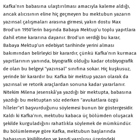
Kafka’nın babasına ulaştırılması amacıyla kaleme aldığı,
ancak alıcısının eline hiç geçmeyen bu mektubun yazarın
yazınsal çalışmaları arasına girmesi, yakın dostu Max
Brod’un 1950’lerin başında Babaya Mektup’u toplu yapıtlara
dahil etme kararına dayanır. Brod’un verdiği bu karar,
Babaya Mektup’un edebiyat tarihinde yerini alması
bakımından belirleyici bir karardır, çünkü Kafka’nın kurmaca
yapıtlarının yanında, biyografik olduğu kadar otobiyografik
de olan bu belgeyi “yazınsal” sınıfına sokar. Hiç kuşkusuz,
yerinde bir karardır bu: Kafka bir mektup yazan olarak da
yazınsal ve retorik araçlardan sonuna kadar yararlanır.
Nitekim Milena Jesenskâ’ya yazdığı bir mektupta, babasına
yazdığı bu mektuptan söz ederken “avukatlara özgü
hîleler”e1 başvurduğunu söylemesi bunun bir göstergesidir.
Kaldı ki Kafka’nın, mektubu kabaca üç bölümden oluşacak
şekilde kurguladığını rahatlıkla söylemek de mümkündür.
Bu bölümlemeye göre Kafka, mektubun başlarında
babasının kişiliğinden ve kendi varoluşu üzerindeki