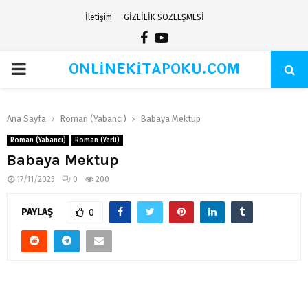
İletişim
GİZLİLİK SÖZLEŞMESİ
Facebook
Youtube
ONLİNEKİTAPOKU.COM
PRIMARY
MENU
Ana Sayfa
Roman (Yabancı)
Babaya Mektup
Roman (Yabancı)
Roman (Yerli)
Babaya Mektup
17/11/2025
0
200
PAYLAŞ
0