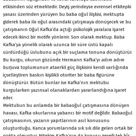
etkisinden söz etmektedir. Deyiş yerindeyse evrensel etkitepki
yasası üzerinden yürüyen bu baba oğul ilişkisi, mektupta
giderek baba ile oğul arasındaki çatışmaya dönüşecek ve bu
çatışmanın Oğul Kafka’da açtığı psikolojik yaralara işaret
edecek ikinci bir motife yönlenir. Son olarak mektup. Baba
Kafka’ya yönelik olarak uzunca bir süre üstü kapalı
sürdürdüğü üslubunu açık bir suçlama tonuna dönüştürür.
Bu kurgu, okurun gözünde Hermann Kafka’yı adım adım
burjuva toplumunun ataerkil güç ilişkisini kendi varlığında
içselleştiren baskın kişilikli otoriter bir baba figürüne
dönüştürür. Bütün bunlar ise Kafka’nın mektubu
kurgularken yazınsal olanaklardan yararlandığına işaret
eder.
Mektubun bu anlamda bir babaoğul çatışmasına dönüşen
havası, Kafka okurlarına yabancı bir motif değildir. Babaoğul
çatışmasının, yazarın yapıtlarının asıl konusunu
oluşturduğu, Kanca yorumlarında sık sık dile gelen ortak bir
nokta olmuştur. Nitekim Kafka’nın da konusu gereği tek bîr