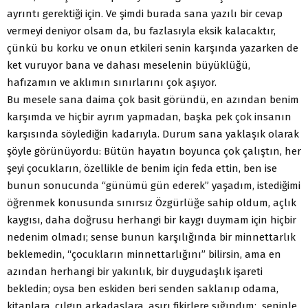
ayrıntı gerektiği için. Ve şimdi burada sana yazılı bir cevap
vermeyi deniyor olsam da, bu fazlasıyla eksik kalacaktır,
çünkü bu korku ve onun etkileri senin karşında yazarken de
ket vuruyor bana ve dahası meselenin büyüklüğü,
hafızamın ve aklımın sınırlarını çok aşıyor.
Bu mesele sana daima çok basit göründü, en azından benim
karşımda ve hiçbir ayrım yapmadan, başka pek çok insanın
karşısında söylediğin kadarıyla. Durum sana yaklaşık olarak
şöyle görünüyordu: Bütün hayatın boyunca çok çalıştın, her
şeyi çocukların, özellikle de benim için feda ettin, ben ise
bunun sonucunda “günümü gün ederek” yaşadım, istediğimi
öğrenmek konusunda sınırsız Özgürlüğe sahip oldum, açlık
kaygısı, daha doğrusu herhangi bir kaygı duymam için hiçbir
nedenim olmadı; sense bunun karşılığında bir minnettarlık
beklemedin, “çocukların minnettarlığını” bilirsin, ama en
azından herhangi bir yakınlık, bir duygudaşlık işareti
bekledin; oysa ben eskiden beri senden saklanıp odama,
kitaplara, çılgın arkadaşlara, aşırı fikirlere sığındım; seninle