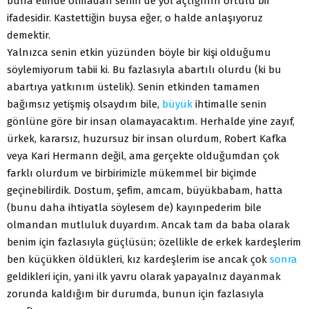
buna elinde olmadan senin de yol açtığının örtülü bir
ifadesidir. Kastettiğin buysa eğer, o halde anlaşıyoruz
demektir.
Yalnızca senin etkin yüzünden böyle bir kişi olduğumu
söylemiyorum tabii ki. Bu fazlasıyla abartılı olurdu (ki bu
abartıya yatkınım üstelik). Senin etkinden tamamen
bağımsız yetişmiş olsaydım bile,
büyük
ihtimalle senin
gönlüne göre bir insan olamayacaktım. Herhalde yine zayıf,
ürkek, kararsız, huzursuz bir insan olurdum, Robert Kafka
veya Kari Hermann değil, ama gerçekte olduğumdan çok
farklı olurdum ve birbirimizle mükemmel bir biçimde
geçinebilirdik. Dostum, şefim, amcam, büyükbabam, hatta
(bunu daha ihtiyatla söylesem de) kayınpederim bile
olmandan mutluluk duyardım. Ancak tam da baba olarak
benim için fazlasıyla güçlüsün; özellikle de erkek kardeşlerim
ben küçükken öldükleri, kız kardeşlerim ise ancak çok
sonra
geldikleri için, yani ilk yavru olarak yapayalnız dayanmak
zorunda kaldığım bir durumda, bunun için fazlasıyla