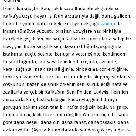
zayıftım.
İkimizi karşılaştır; Ben, çok kısaca İfade etmek gerekirse,
Kafka’ya Özgü hayat, iş, fetih arzularıyla değil, daha gizliden,
farklı bir yönde daha ürkekçe etkiyen ve çoğu
zaman
da
insanı tümüyle yüzüstü bırakan Löwylere has bir itkiyle
harekete geçebilen, bir parça Kafka tarzı geri plana sahip bir
Löwy’yim. Buna karşılık sen, dayanıklılığınla, sağlığınla,
iştahınla, güçlü sesinle, konuşma yeteneğinle, kendinden
hoşnutluğunla, dünyaya tepeden bakışınla, azminle,
kararlılığınla, insan sarraflığınla, bir bakıma cömertliğinle,
tabii aynı zamanda tüm bu üstünlüklerin bir parçası olan ve
coşkunun, bazen de anlık öfkenin seni sürüklediği hata ve
zaaflarla gerçek bir Kafka’sın. Seni Philipp, Ludwig, Heinrich
amcalarla karşılaştırabildiğim kadarıyla, genel dünya
görüşün bakımından tam bir Kafka değilsin belki. Ne garip,
burada da açık bir fikre sahip değilim. Onların üçü de, sana
göre daha neşeli, daha diri, daha rahat, daha tasasız, daha
az katıydılar. (Ayrıca bu noktalarda senden çok şey aldım ve