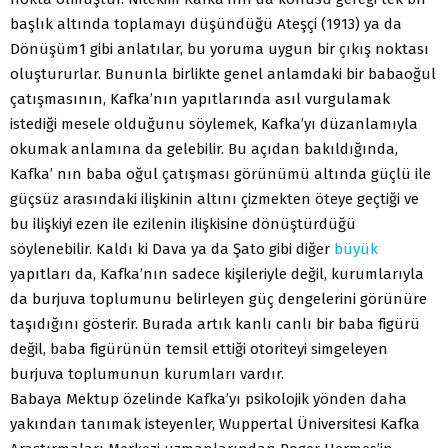
başlık altında toplamayı düşündüğü Ateşçi (1913) ya da
Dönüşüm1 gibi anlatılar, bu yoruma uygun bir çıkış noktası
oluştururlar. Bununla birlikte genel anlamdaki bir babaoğul
çatışmasının, Kafka’nın yapıtlarında asıl vurgulamak
istediği mesele olduğunu söylemek, Kafka’yı düzanlamıyla
okumak anlamına da gelebilir. Bu açıdan bakıldığında,
Kafka’ nın baba oğul çatışması görünümü altında güçlü ile
güçsüz arasındaki ilişkinin altını çizmekten öteye geçtiği ve
bu ilişkiyi ezen ile ezilenin ilişkisine dönüştürdüğü
söylenebilir. Kaldı ki Dava ya da Şato gibi diğer
büyük
yapıtları da, Kafka’nın sadece kişileriyle değil, kurumlarıyla
da burjuva toplumunu belirleyen güç dengelerini görünüre
taşıdığını gösterir. Burada artık kanlı canlı bir baba figürü
değil, baba figürünün temsil ettiği otoriteyi simgeleyen
burjuva toplumunun kurumları vardır.
Babaya Mektup özelinde Kafka’yı psikolojik yönden daha
yakından tanımak isteyenler, Wuppertal Üniversitesi Kafka