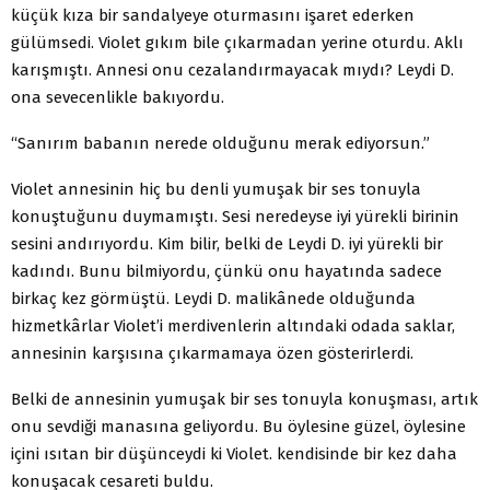
küçük kıza bir sandalyeye oturmasını işaret ederken
gülümsedi. Violet gıkım bile çıkarmadan yerine oturdu. Aklı
karışmıştı. Annesi onu cezalandırmayacak mıydı? Leydi D.
ona sevecenlikle bakıyordu.
“Sanırım babanın nerede olduğunu merak ediyorsun.”
Violet annesinin hiç bu denli yumuşak bir ses tonuyla
konuştuğunu duymamıştı. Sesi neredeyse iyi yürekli birinin
sesini andırıyordu. Kim bilir, belki de Leydi D. iyi yürekli bir
kadındı. Bunu bilmiyordu, çünkü onu hayatında sadece
birkaç kez görmüştü. Leydi D. malikânede olduğunda
hizmetkârlar Violet’i merdivenlerin altındaki odada saklar,
annesinin karşısına çıkarmamaya özen gösterirlerdi.
Belki de annesinin yumuşak bir ses tonuyla konuşması, artık
onu sevdiği manasına geliyordu. Bu öylesine güzel, öylesine
içini ısıtan bir düşünceydi ki Violet. kendisinde bir kez daha
konuşacak cesareti buldu.