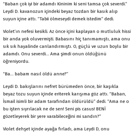
“Baban çok iyi bir adamdı Kininim ki seni tamsa çok severdi.”
Leydi D. kavanozun içindeki beyaz tozdan bir kasık alıp
suyun içine attı. “Tabii ölmeseydi demek istedim” dedi.
Violet’ın nefesi kesikli. Az önce içini kaplayan o mutluluk hissi
bir anda yok oluvermişti. Babasını hiç tanımamıştı, ama onu
sık sık hayalinde canlandırmıştı. O, güçlü ve uzun boylu bir
adamdı. Onu severdi… Ama şimdi onun öldüğünü
öğreniyordu.
“Ba… babam nasıl öldü anne?”
Leydi D. bakışlarını nefret bürümeden önce, bir kaşıkla
beyaz tozu suyun içinde eriterek karışıma göz attı. “Baban,
İsmail isimli bir adam tarafından öldürüldü” dedi. “Ama ne o
bu işten sıyrılacak ne de sen! Seni pis casus! BENİ
gözetleyerek bir yere varabileceğini mi sandın?”
Violet dehşet içinde ayağa fırladı, ama Leydi D, onu