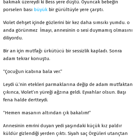
bakmak üzereydi ki Bess yere düştü. Oyuncak bebeğin
porselen bası
büyük
bir gürültüyle yere çarptı.
Violet dehşet içinde gözlerini bir kez daha sımsıkı yumdu. o
anda görünmez İmayı, annesinin o sesi duymamış olmasını
diliyordu.
Bir an için mutfağı ürkütücü bir sessizlik kapladı. Sonra
adam tekrar konuştu.
“Çocuğun icabına bala ver.”
Leydi ü.’nin etekleri parmaklarına değip de adam mutfaktan
çıkınca, Violet’ın yüreği ağzına geldi. Eyvahlar olsun. Başı
fena halde dertteydi.
“Hemen masanın altından çık bakalım!”
Annesinin emrini duyan yedi yaşındaki küçük kız paldır
küldür gizlendiği yerden çıktı. Siyah saç Örgüleri utançtan