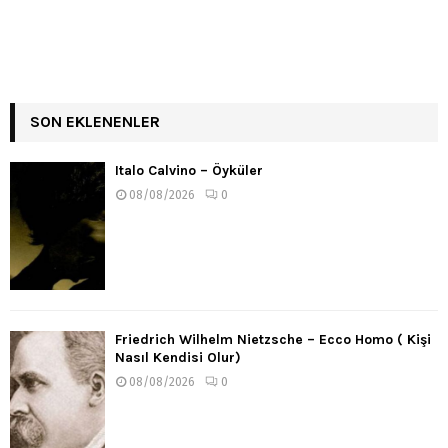
SON EKLENENLER
Italo Calvino – Öyküler
08/08/2026
0
Friedrich Wilhelm Nietzsche – Ecco Homo ( Kişi
Nasıl Kendisi Olur)
08/08/2026
0