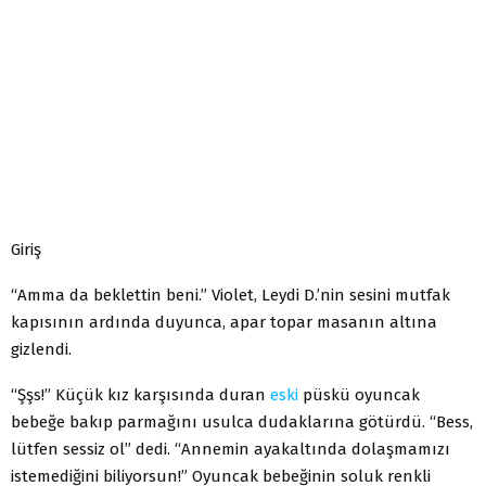
Giriş
“Amma da beklettin beni.” Violet, Leydi D.’nin sesini mutfak
kapısının ardında duyunca, apar topar masanın altına
gizlendi.
“Şşs!” Küçük kız karşısında duran
eski
püskü oyuncak
bebeğe bakıp parmağını usulca dudaklarına götürdü. “Bess,
lütfen sessiz ol” dedi. “Annemin ayakaltında dolaşmamızı
istemediğini biliyorsun!” Oyuncak bebeğinin soluk renkli