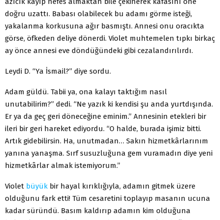
azıcık kayıp nefes almaktan bile çekinerek kafasını öne
doğru uzattı. Babası olabilecek bu adamı görme isteği,
yakalanma korkusuna ağır basmıştı. Annesi onu oracıkta
görse, öfkeden deliye dönerdi. Violet muhtemelen tıpkı birkaç
ay önce annesi eve döndüğündeki gibi cezalandırılırdı.
Leydi D. “Ya İsmail?” diye sordu.
Adam güldü. Tabii ya, ona kalayı taktığım nasıl
unutabilirim?” dedi. “Ne yazık ki kendisi şu anda yurtdışında.
Er ya da geç geri döneceğine eminim.” Annesinin etekleri bir
ileri bir geri hareket ediyordu. “O halde, burada işimiz bitti.
Artık gidebilirsin. Ha, unutmadan… Sakın hizmetkârlarınım
yanına yanaşma. Sırf susuzluğuna gem vuramadın diye yeni
hizmetkârlar almak istemiyorum.”
Violet
büyük
bir hayal kırıklığıyla, adamın gitmek üzere
olduğunu fark etti! Tüm cesaretini toplayıp masanın ucuna
kadar süründü. Basım kaldırıp adamın kim olduğuna