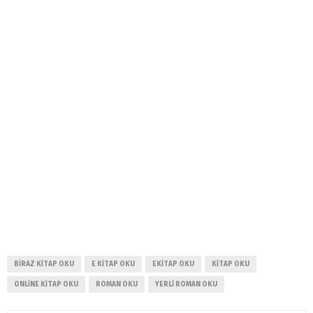
BIRAZ KITAP OKU
E KITAP OKU
EKITAP OKU
KITAP OKU
ONLINE KITAP OKU
ROMAN OKU
YERLI ROMAN OKU