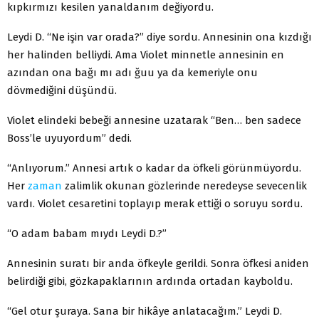
kıpkırmızı kesilen yanaldanım değiyordu.
Leydi D. “Ne işin var orada?” diye sordu. Annesinin ona kızdığı
her halinden belliydi. Ama Violet minnetle annesinin en
azından ona bağı mı adı ğuu ya da kemeriyle onu
dövmediğini düşündü.
Violet elindeki bebeği annesine uzatarak “Ben… ben sadece
Boss’le uyuyordum” dedi.
“Anlıyorum.” Annesi artık o kadar da öfkeli görünmüyordu.
Her
zaman
zalimlik okunan gözlerinde neredeyse sevecenlik
vardı. Violet cesaretini toplayıp merak ettiği o soruyu sordu.
“O adam babam mıydı Leydi D.?”
Annesinin suratı bir anda öfkeyle gerildi. Sonra öfkesi aniden
belirdiği gibi, gözkapaklarının ardında ortadan kayboldu.
“Gel otur şuraya. Sana bir hikâye anlatacağım.” Leydi D.