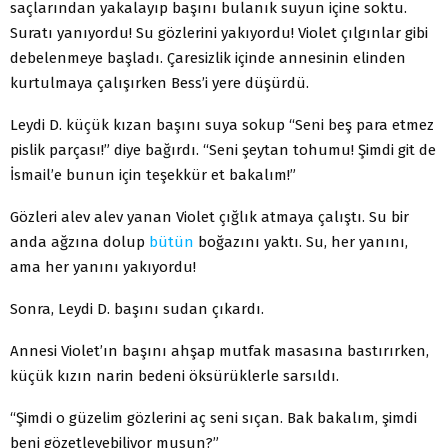
saçlarından yakalayıp başını bulanık suyun içine soktu.
Suratı yanıyordu! Su gözlerini yakıyordu! Violet çılgınlar gibi
debelenmeye başladı. Çaresizlik içinde annesinin elinden
kurtulmaya çalışırken Bess’i yere düşürdü.
Leydi D. küçük kızan başını suya sokup “Seni beş para etmez
pislik parçası!” diye bağırdı. “Seni şeytan tohumu! Şimdi git de
İsmail’e bunun için teşekkür et bakalım!”
Gözleri alev alev yanan Violet çığlık atmaya çalıştı. Su bir
anda ağzına dolup
bütün
boğazını yaktı. Su, her yanını,
ama her yanını yakıyordu!
Sonra, Leydi D. başını sudan çıkardı.
Annesi Violet’ın başını ahşap mutfak masasına bastırırken,
küçük kızın narin bedeni öksürüklerle sarsıldı.
“Şimdi o güzelim gözlerini aç seni sıçan. Bak bakalım, şimdi
beni gözetleyebiliyor musun?”