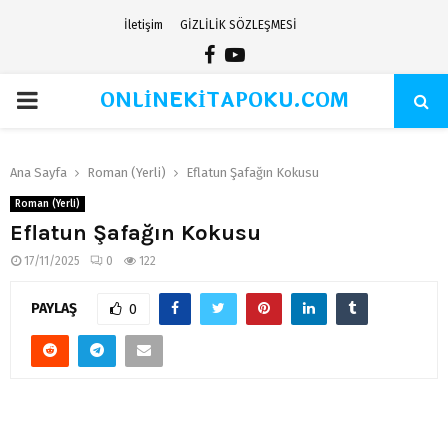
İletişim
GİZLİLİK SÖZLEŞMESİ
Facebook
Youtube
ONLİNEKİTAPOKU.COM
PRIMARY
MENU
Ana Sayfa
Roman (Yerli)
Eflatun Şafağın Kokusu
Roman (Yerli)
Eflatun Şafağın Kokusu
17/11/2025
0
122
PAYLAŞ
0