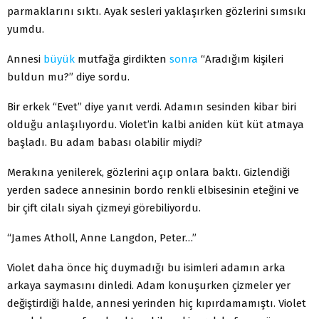
parmaklarını sıktı. Ayak sesleri yaklaşırken gözlerini sımsıkı
yumdu.
Annesi
büyük
mutfağa girdikten
sonra
“Aradığım kişileri
buldun mu?” diye sordu.
Bir erkek “Evet” diye yanıt verdi. Adamın sesinden kibar biri
olduğu anlaşılıyordu. Violet’in kalbi aniden küt küt atmaya
başladı. Bu adam babası olabilir miydi?
Merakına yenilerek, gözlerini açıp onlara baktı. Gizlendiği
yerden sadece annesinin bordo renkli elbisesinin eteğini ve
bir çift cilalı siyah çizmeyi görebiliyordu.
“James Atholl, Anne Langdon, Peter…”
Violet daha önce hiç duymadığı bu isimleri adamın arka
arkaya saymasını dinledi. Adam konuşurken çizmeler yer
değiştirdiği halde, annesi yerinden hiç kıpırdamamıştı. Violet