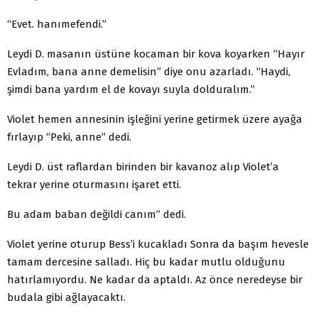
“Evet. hanımefendi.”
Leydi D. masanın üstüne kocaman bir kova koyarken “Hayır
Evladım, bana anne demelisin” diye onu azarladı. “Haydi,
şimdi bana yardım el de kovayı suyla dolduralım.”
Violet hemen annesinin işleğini yerine getirmek üzere ayağa
fırlayıp “Peki, anne” dedi.
Leydi D. üst raflardan birinden bir kavanoz alıp Violet’a
tekrar yerine oturmasını işaret etti.
Bu adam baban değildi canım” dedi.
Violet yerine oturup Bess’i kucakladı Sonra da başım hevesle
tamam dercesine salladı. Hiç bu kadar mutlu olduğunu
hatırlamıyordu. Ne kadar da aptaldı. Az önce neredeyse bir
budala gibi ağlayacaktı.