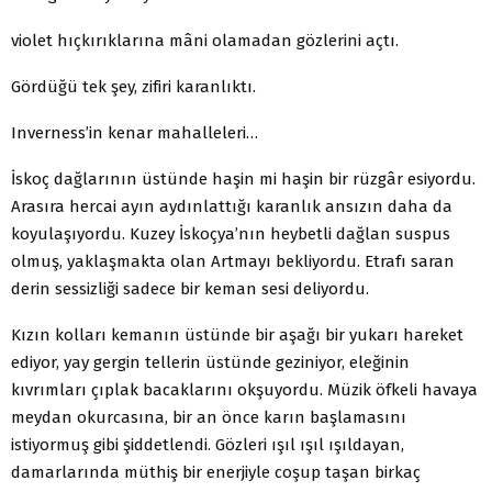
violet hıçkırıklarına mâni olamadan gözlerini açtı.
Gördüğü tek şey, zifiri karanlıktı.
Inverness’in kenar mahalleleri…
İskoç dağlarının üstünde haşin mi haşin bir rüzgâr esiyordu.
Arasıra hercai ayın aydınlattığı karanlık ansızın daha da
koyulaşıyordu. Kuzey İskoçya’nın heybetli dağlan suspus
olmuş, yaklaşmakta olan Artmayı bekliyordu. Etrafı saran
derin sessizliği sadece bir keman sesi deliyordu.
Kızın kolları kemanın üstünde bir aşağı bir yukarı hareket
ediyor, yay gergin tellerin üstünde geziniyor, eleğinin
kıvrımları çıplak bacaklarını okşuyordu. Müzik öfkeli havaya
meydan okurcasına, bir an önce karın başlamasını
istiyormuş gibi şiddetlendi. Gözleri ışıl ışıl ışıldayan,
damarlarında müthiş bir enerjiyle coşup taşan birkaç