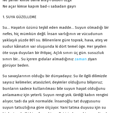
Ne açar kimse kapım bad-ı sabadan gayrı
1. SUYA GÜZELLEME
Su… Hayatın özünü teşkil eden madde… Suyun olmadığı bir
nefes, hiç mümkün değil. İnsan varlığının ve vücudunun
yaklaşık yüzde 80’i su. Bilinenlere güre toprak, hava, ateş ve
sudur kâinatın var oluşunda ki dört temel öge. Her şeyden
öte suya duyulan bir ihtiyaç. Açlık sınırı üç gün. susuzluk
sınırı bir… Su içeren gıdalar almadığınız
zaman
ziyan
görüyor beden.
Su savaşlarının olduğu bir dünyadayız. Su ile ilgili dilimizde
sayısız kelimeler, atasözleri, deyimler olduğunu biliyoruz;
bunların sadece kullanılması bile suyun hayat olduğunu
anlamamız için yeterli. Suyun rengi yok. Girdiği kabın rengini
alıyor, tadı da yok normalde. İnsanoğlu tat duygusunu
suyun tatsızlığına göre ölçüyor. Yani tatma duyusu için su