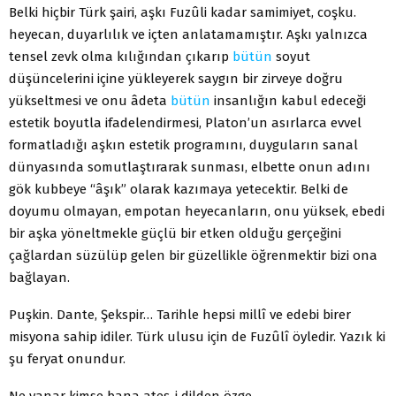
Belki hiçbir Türk şairi, aşkı Fuzûli kadar samimiyet, coşku.
heyecan, duyarlılık ve içten anlatamamıştır. Aşkı yalnızca
tensel zevk olma kılığından çıkarıp
bütün
soyut
düşüncelerini içine yükleyerek saygın bir zirveye doğru
yükseltmesi ve onu âdeta
bütün
insanlığın kabul edeceği
estetik boyutla ifadelendirmesi, Platon’un asırlarca evvel
formatladığı aşkın estetik programını, duyguların sanal
dünyasında somutlaştırarak sunması, elbette onun adını
gök kubbeye “âşık” olarak kazımaya yetecektir. Belki de
doyumu olmayan, empotan heyecanların, onu yüksek, ebedi
bir aşka yöneltmekle güçlü bir etken olduğu gerçeğini
çağlardan süzülüp gelen bir güzellikle öğrenmektir bizi ona
bağlayan.
Puşkin. Dante, Şekspir… Tarihle hepsi millî ve edebi birer
misyona sahip idiler. Türk ulusu için de Fuzûlî öyledir. Yazık ki
şu feryat onundur.
Ne yanar kimse bana ateş-i dilden özge