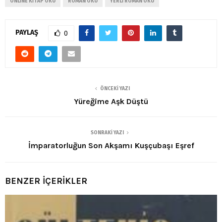
ONLINE KITAP OKU
ROMAN OKU
YERLI ROMAN OKU
PAYLAŞ
0
ÖNCEKI YAZI
Yüreğime Aşk Düştü
SONRAKI YAZI
İmparatorluğun Son Akşamı Kuşçubaşı Eşref
BENZER İÇERİKLER