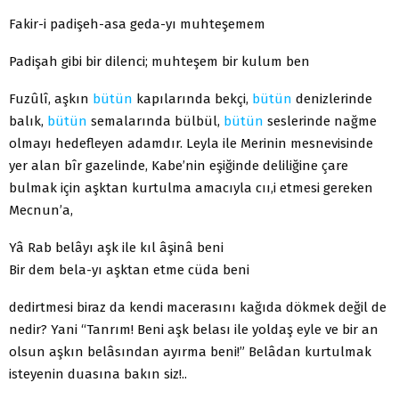
Fakir-i padişeh-asa geda-yı muhteşemem
Padişah gibi bir dilenci; muhteşem bir kulum ben
Fuzûlî, aşkın
bütün
kapılarında bekçi,
bütün
denizlerinde
balık,
bütün
semalarında bülbül,
bütün
seslerinde nağme
olmayı hedefleyen adamdır. Leyla ile Merinin mesnevisinde
yer alan bîr gazelinde, Kabe’nin eşiğinde deliliğine çare
bulmak için aşktan kurtulma amacıyla cıı,i etmesi gereken
Mecnun’a,
Yâ Rab belâyı aşk ile kıl âşinâ beni
Bir dem bela-yı aşktan etme cüda beni
dedirtmesi biraz da kendi macerasını kağıda dökmek değil de
nedir? Yani “Tanrım! Beni aşk belası ile yoldaş eyle ve bir an
olsun aşkın belâsından ayırma beni!” Belâdan kurtulmak
isteyenin duasına bakın siz!..