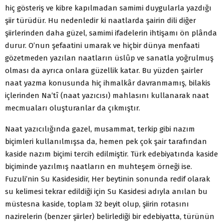
hiç gösteriş ve kibre kapılmadan samimi duygularla yazdığı
şiir türüdür. Hu nedenledir ki naatlarda şairin dili diğer
şiirlerinden daha güzel, samimi ifadelerin ihtişamı ön plânda
durur. O’nun şefaatini umarak ve hiçbir dünya menfaati
gözetmeden yazılan naatların üslûp ve sanatla yoğrulmuş
olması da ayrıca onlara güzellik katar. Bu yüzden şairler
naat yazma konusunda hiç ihmalkâr davranmamış, bilakis
içlerinden Na’tî (naat yazıcısı) mahlasını kullanarak naat
mecmuaları oluşturanlar da çıkmıştır.
Naat yazıcılığında gazel, musammat, terkip gibi nazım
biçimleri kullanılmışsa da, hemen pek çok şair tarafından
kaside nazım biçimi tercih edilmiştir. Türk edebiyatında kaside
biçiminde yazılmış naatların en muhteşem örneği ise.
Fuzuli’nin Su Kasidesidir, Her beytinin sonunda redif olarak
su kelimesi tekrar edildiği için Su Kasidesi adıyla anılan bu
müstesna kaside, toplam 32 beyit olup, şiirin rotasını
nazirelerin (benzer şiirler) belirlediği bir edebiyatta, türünün