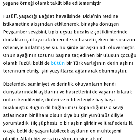
yegane örneği olarak taklit bile edilememiştir.
Fuzûlî, yaşadığı Bağdat havalisinde. Dicle’nin Medine
istikametine akışından etkilenerek, bir aşka dönüşen
Peygamber sevgisini, tıpkı uçsuz bucaksız çöl iklimlerinde
dudakları çatlayacak derecede su hasreti çeken bir susuzun
özlemiyle anlatmış ve su. hu şiirde bir aşkın adı oluvermiştir.
Onun ayağının tozunu başına taç edinen bir ulusun çocuğu
olarak Fuzûli belki de
bütün
bir Türk varlığının derin aşkını
terennüm etmiş, şiiri yüzyıllarca ağlanarak okunmuştur.
Dizelerdeki samimiyet ve derinlik, okuyanların kendi
dünyalarındaki aşklarını ve hasretlerini de yaşanır kılarak
onları kendileriyle, dinleri ve rehberleriyle baş başa
bırakmıştır. Bugün dil bağlarımızı kopardığımız o sevgi
atlasından bir ilham olsun diye bu şiiri yünümüz diliyle
yorumladık. Hiç şüphesiz, o bir aşkın şiiridir ve itiraf ederiz ki.
o aşk, belki de yaşanılabilecek aşkların en muhteşemi
olabilir. Allah bizi ve sizi o aşkın ateşine atsın’..