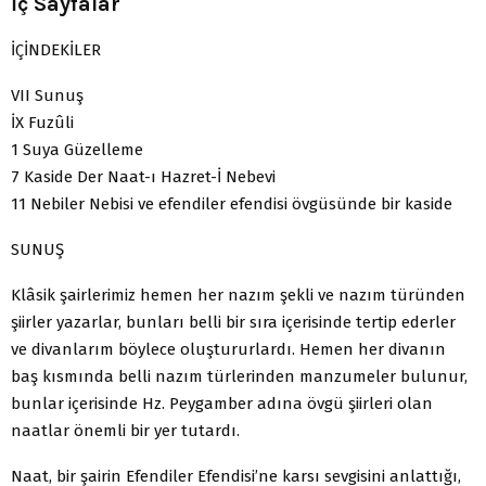
İç Sayfalar
İÇİNDEKİLER
VII Sunuş
İX Fuzûli
1 Suya Güzelleme
7 Kaside Der Naat-ı Hazret-İ Nebevi
11 Nebiler Nebisi ve efendiler efendisi övgüsünde bir kaside
SUNUŞ
Klâsik şairlerimiz hemen her nazım şekli ve nazım türünden
şiirler yazarlar, bunları belli bir sıra içerisinde tertip ederler
ve divanlarım böylece oluştururlardı. Hemen her divanın
baş kısmında belli nazım türlerinden manzumeler bulunur,
bunlar içerisinde Hz. Peygamber adına övgü şiirleri olan
naatlar önemli bir yer tutardı.
Naat, bir şairin Efendiler Efendisi’ne karsı sevgisini anlattığı,