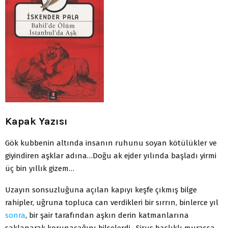
Kapak Yazısı
Gök kubbenin altında insanın ruhunu soyan kötülükler ve
giyindiren aşklar adına…Doğu ak ejder yılında başladı yirmi
üç bin yıllık gizem…
Uzayın sonsuzluğuna açılan kapıyı keşfe çıkmış bilge
rahipler, uğruna topluca can verdikleri bir sırrın, binlerce yıl
sonra
, bir şair tarafından aşkın derin katmanlarına
saklanarak korunacağını bilselerdi…Siruş başlıklı murassa