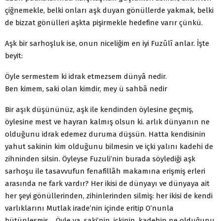
çiğnemekle, belki onları aşk duyan gönüllerde yakmak, belki
de bizzat gönülleri aşkta pişirmekle hedefine varır çünkü.
Aşk bir sarhoşluk ise, onun niceliğim en iyi Fuzûlî anlar. İşte
beyit:
Öyle sermestem ki idrak etmezsem dünyâ nedir.
Ben kimem, saki olan kimdir, mey ü sahbâ nedir
Bir aşık düşününüz, aşk ile kendinden öylesine geçmiş,
öylesine mest ve hayran kalmış olsun ki. arlık dünyanın ne
olduğunu idrak edemez duruma düşsün. Hatta kendisinin
yahut sakinin kim olduğunu bilmesin ve içki yalını kadehi de
zihninden silsin. Öyleyse Fuzuli’nin burada söylediği aşk
sarhoşu ile tasavvufun fenafillâh makamına erişmiş erleri
arasında ne fark vardır? Her ikisi de dünyayı ve dünyaya ait
her şeyi gönüllerinden, zihinlerinden silmiş: her ikisi de kendi
varlıklarını Mutlak irade’nin içinde eritip O’nunla
bütünleşmiş… Öyle ya, saki’nin. içkinin, kadehin ne olduğunu