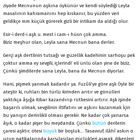
ziyade Mecnunun aşkına öykünür ve kendi söylediği Leyla
masalının kahramanını hep kıskanır, bu yüzden veri
geldikçe mm küçük görerek gizli bir intikam da aldığı olur.
Esir-i derd-i aşk u. mest i cam-ı hüsn çok amma.
Biziz meşhur olan, Leyla sana Mecnun bana derler.
Gerçi aşk dertlinin tutsağı ve güzellik kadehinin sarhoşu pek
çoktur amma ey sevgili, içlerindi’ eli ünlü olan yine de biziz,
Çünkü şimdilerde sana Leyla, bana da Mecnun diyorlar.
Hani, pişmek yanmak kadardır ya. Fuzûli’ye göre aşk Öyle bir
ateştir ki, ruhları bin türlü kirinden arıtır ve gönülleri
yaktıkça âşığa itibar kazandırıp rütbesini artırır. Aşk işinde
başarılı olmak, sevgilinin iltifatını ve aşkını kazanmak İçin
bu yanışın derinlikli olması gerekir. Ne kadar çok yanarsa
âşık, o kadar pişer bu meydanda. Çünkü
bütün
derilerin
çaresi aşktır, ötesi
büyük
bir boşluk… Tasavvuf, ilâhî askın o
uzun patikalarında karşılaşılan güçlükleri asmak, dikenleri