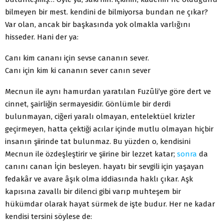
bilmeyen bir mest. kendini de bilmiyorsa bundan ne çıkar?
Var olan, ancak bir başkasında yok olmakla varlığını
hisseder. Hani der ya:
Canı kim cananı için sevse cananın sever.
Canı için kim ki cananın sever canın sever
Mecnun ile aynı hamurdan yaratılan Fuzûli’ye göre dert ve
cinnet, şairliğin sermayesidir. Gönlümle bir derdi
bulunmayan, ciğeri yaralı olmayan, entelektüel krizler
geçirmeyen, hatta çektiği acılar içinde mutlu olmayan hiçbir
insanın şiirinde tat bulunmaz. Bu yüzden o, kendisini
Mecnun ile özdeşleştirir ve şiirine bir lezzet katar;
sonra
da
canını canan İçin besleyen. hayatı bir sevgili için yaşayan
fedakâr ve avare âşık olma iddiasında haklı çıkar. Aşk
kapısına zavallı bir dilenci gibi varıp muhteşem bir
hükümdar olarak hayat sürmek de işte budur. Her ne kadar
kendisi tersini söylese de: