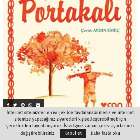
İnternet sitemizden en iyi şekilde faydalanabilmeniz ve internet
Şeker Portakalı (Ciltsiz)
sitemize yapacağınız ziyaretleri kişiselleştirebilmek için
çerezlerden faydalanıyoruz. İstediğiniz zaman çerez ayarlarınızı
06/06/2020
4
değiştirebilirsiniz.
Kabul et
Daha fazla oku
Şeker Portakalı José Mauro de Vasconcelos, 26 Şubat l920’de, Rio