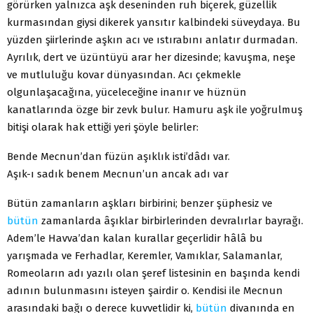
görürken yalnızca aşk deseninden ruh biçerek, güzellik
kurmasından giysi dikerek yansıtır kalbindeki süveydaya. Bu
yüzden şiirlerinde aşkın acı ve ıstırabını anlatır durmadan.
Ayrılık, dert ve üzüntüyü arar her dizesinde; kavuşma, neşe
ve mutluluğu kovar dünyasından. Acı çekmekle
olgunlaşacağına, yüceleceğine inanır ve hüznün
kanatlarında özge bir zevk bulur. Hamuru aşk ile yoğrulmuş
bitişi olarak hak ettiği yeri şöyle belirler:
Bende Mecnun’dan füzün aşıklık isti’dâdı var.
Aşık-ı sadık benem Mecnun’un ancak adı var
Bütün zamanların aşkları birbirini; benzer şüphesiz ve
bütün
zamanlarda âşıklar birbirlerinden devralırlar bayrağı.
Adem’le Havva’dan kalan kurallar geçerlidir hâlâ bu
yarışmada ve Ferhadlar, Keremler, Vamıklar, Salamanlar,
Romeoların adı yazılı olan şeref listesinin en başında kendi
adının bulunmasını isteyen şairdir o. Kendisi ile Mecnun
arasındaki bağı o derece kuvvetlidir ki,
bütün
divanında en