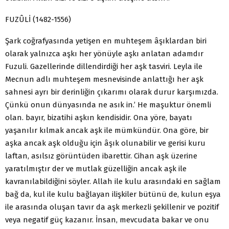
FUZÛLİ (1482-1556)
Şark coğrafyasında yetişen en muhteşem âşıklardan biri
olarak yalnızca aşkı her yönüyle aşkı anlatan adamdır
Fuzuli. Gazellerinde dillendirdiği her aşk tasviri. Leyla ile
Mecnun adlı muhteşem mesnevisinde anlattığı her aşk
sahnesi ayrı bir derinliğin çıkarımı olarak durur karşımızda.
Çünkü onun dünyasında ne asık in.’ He maşuktur önemli
olan. bayır, bizatihi aşkın kendisidir. Ona yöre, bayatı
yaşanılır kılmak ancak aşk ile mümkündür. Ona göre, bir
aşka ancak aşk olduğu için âşık olunabilir ve gerisi kuru
laftan, asılsız görüntüden ibarettir. Cihan aşk üzerine
yaratılmıştır der ve mutlak güzelliğin ancak aşk ile
kavranılabildiğini söyler. Allah ile kulu arasındaki en sağlam
bağ da, kul ile kulu bağlayan ilişkiler bütünü de, kulun eşya
ile arasında oluşan tavır da aşk merkezli şekillenir ve pozitif
veya negatif güç kazanır. İnsan, mevcudata bakar ve onu