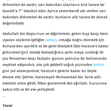
dirhemleri de vardır, sarı bakırdan olanların kırk tanesi bir
danatt’a 1′” tekabül eder. Ayrıca semerkandi adı verilen sarı
bakırdan dirhemleri de vardır, bunların altı tanesi bir donak
değerindedir.
Abdullah bin Baştu’nun ve diğerlerinin, gelen kışa karşı beni
uyaran sözlerini işittiğim
zaman
, ırmağa doğru dönmek için
Buhara’dan ayrıldık ve bir gemi kiraladık {bizi Harezm’e kadar
götürmesi için). Gemiyi kiraladığımız yerin oraya uzaklığı iki
yüz fersahtan biraz fazladır. günün yalnızca bir bölümünde
seyahat ediyorduk, zira çok şiddetli soğuk yüzünden
bütün
gün yol alamıyorduk; Harezm’e gelene kadar bu böyle
devam etti. Şehrin, Harezmşah Muhammed bin Tarık adlı
emirinin evine gittik. İtibar göstererek bizi ağırladı, huzuruna
kabul etti ve bir eve yerleştirdi.
…
Yazar