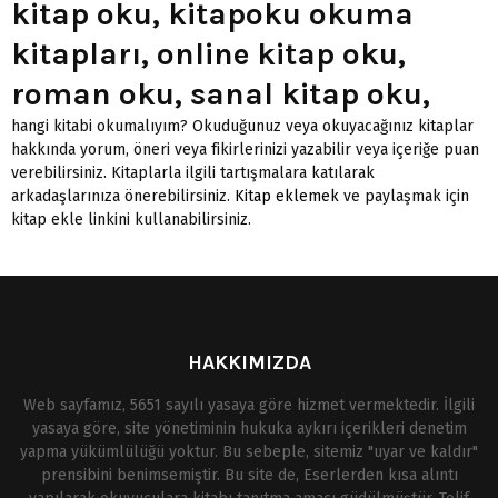
kitap oku, kitapoku okuma
kitapları, online kitap oku,
roman oku, sanal kitap oku,
hangi kitabi okumalıyım? Okuduğunuz veya okuyacağınız kitaplar
hakkında yorum, öneri veya fikirlerinizi yazabilir veya içeriğe puan
verebilirsiniz. Kitaplarla ilgili tartışmalara katılarak
arkadaşlarınıza önerebilirsiniz.
Kitap eklemek
ve paylaşmak için
kitap ekle linkini kullanabilirsiniz.
HAKKIMIZDA
Web sayfamız, 5651 sayılı yasaya göre hizmet vermektedir. İlgili
yasaya göre, site yönetiminin hukuka aykırı içerikleri denetim
yapma yükümlülüğü yoktur. Bu sebeple, sitemiz "uyar ve kaldır"
prensibini benimsemiştir. Bu site de, Eserlerden kısa alıntı