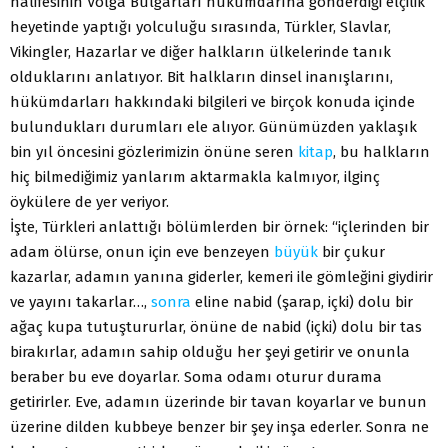
halifesinin Volga Bulgarları hükümdarına gönderdiği elçilik
heyetinde yaptığı yolculuğu sırasında, Türkler, Slavlar,
Vikingler, Hazarlar ve diğer halkların ülkelerinde tanık
olduklarını anlatıyor. Bit halkların dinsel inanışlarını,
hükümdarları hakkındaki bilgileri ve birçok konuda içinde
bulundukları durumları ele alıyor. Günümüzden yaklaşık
bin yıl öncesini gözlerimizin önüne seren
kitap
, bu halkların
hiç bilmediğimiz yanlarım aktarmakla kalmıyor, ilginç
öykülere de yer veriyor.
İşte, Türkleri anlattığı bölümlerden bir örnek: “içlerinden bir
adam ölürse, onun için eve benzeyen
büyük
bir çukur
kazarlar, adamın yanına giderler, kemeri ile gömleğini giydirir
ve yayını takarlar…,
sonra
eline nabid (şarap, içki) dolu bir
ağaç kupa tutuştururlar, önüne de nabid (içki) dolu bir tas
birakırlar, adamın sahip olduğu her şeyi getirir ve onunla
beraber bu eve doyarlar. Soma odamı oturur durama
getirirler. Eve, adamın üzerinde bir tavan koyarlar ve bunun
üzerine dilden kubbeye benzer bir şey inşa ederler. Sonra ne