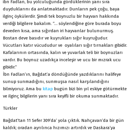
ibn Fadlan, bu yolculuğunda gördüklerinin yanı sıra
duyduklarını da anlatmaktadır. Dunların pek çoğu, baya
ilginç öykülerdir. Şimdi tek boynuzlu bir hayvan hakkında
verdiği bilgilere bakalım. “… söylendiğine göre burada boyu
deveden kısa, ama sığırdan iri hayvanlar bulunurmuş.
Bostan deve basıdır ve kuyrukları sığır kuyruğudur.
Vücutları katır vücududur ve oyalıları sığır tırnakları gibidir.
Kafalarının ortasında, kalın ve yuvarlak teli bir boynuzları
vardır. Bu boynuz uzadıkça inceleşir ve ucu bir mızrak ucu
gibidir.”
İbn Fadlan’ın, Bağdat’a döndüğünde yazdıklarını halifeye
sunup sunmadığını, sunmuşsa nasıl karşılandığını
bilmiyoruz. Ama bu
kitap
bugün bizi bin yıl eskiye götürmekte
ve ilginç bilgilerin yanı sıra keyifli bir okuma sunmaktadır.
Türkler
Bağdat’tan 11 Sefer 309’da’ yola çıktık. Nahçavan’da bir gün
kaldık; oradan ayrılınca hızımızı artırdık ve Daskara’ya