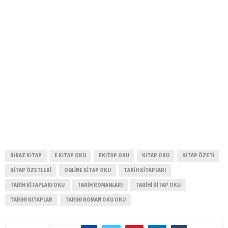
BIRAZ KITAP
E KITAP OKU
EKITAP OKU
KITAP OKU
KITAP ÖZETI
KITAP ÖZETLERI
ONLINE KITAP OKU
TARIH KITAPLARI
TARIH KITAPLARI OKU
TARIH ROMANLARI
TARIHI KITAP OKU
TARIHI KITAPLAR
TARIHI ROMAN OKU OKU