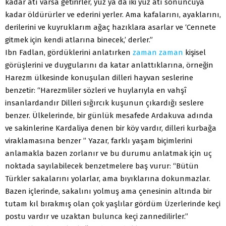
kadar atı varsa getirirler, yüz ya da iki yüz atı sonuncuya
kadar öldürürler ve ederini yerler. Ama kafalarını, ayaklarını,
derilerini ve kuyruklarım ağaç hazıklara asarlar ve ‘Cennete
gitmek için kendi atlarına binecek,’ derler.”
Ibn Fadlan, gördüklerini anlatırken
zaman
zaman
kişisel
görüşlerini ve duygularını da katar anlattıklarına, örneğin
Harezm ülkesinde konuşulan dilleri hayvan seslerine
benzetir: “Harezmliler sözleri ve huylarıyla en vahşî
insanlardandır Dilleri sığırcık kuşunun çıkardığı seslere
benzer. Ülkelerinde, bir günlük mesafede Ardakuva adında
ve sakinlerine Kardaliya denen bir köy vardır, dilleri kurbağa
viraklamasına benzer ” Yazar, farklı yaşam biçimlerini
anlamakla bazen zorlanır ve bu durumu anlatmak için uç
noktada sayılabilecek benzetmelere baş vurur: “Bütün
Türkler sakalarını yolarlar, ama bıyıklarına dokunmazlar.
Bazen içlerinde, sakalını yolmuş ama çenesinin altında bir
tutam kıl bırakmış olan çok yaşlılar gördüm Üzerlerinde keçi
postu vardır ve uzaktan bulunca keçi zannedilirler.”