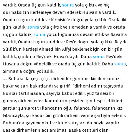
vardık. Orada üç gün kaldık,
sonra
yola çıktık ve hiç
durmaksızın ilerlemeye devam ederek Hulvan’a vardık.
Orada iki gün kaldık ve Kirmisin’e doğru yola çıktık. Orada iki
gün kaldık,
sonra
yola çıktık ve Hemedan’a vardık ve orada
üç gün kaldık;
sonra
yolculuğumuza devam ettik ve Savah’a
vardık, Orada iki gün kaldık ve Rey’e doğru yola çıktık. Rey’de
Sülûk’un kardeşi Ahmed bin Ali’yi beklemek için on bir gün
kaldık, çünkü o Rey’deki Huvar’daydı. Daha
sonra
Rey’deki
Huvar’a doğru yöneldik ve orada üç gün kaldık. Daha
sonra
,
Simnan’a doğru yol adık…..
…. Buhara’da çeşit çcşit dirhemler gördüm, kimileri kırmızı
bakır ve sarı bakırdandı ve gıtrifi “dirhemi adını taşıyordu
Bunlar tartılmadan, sayıyla kabul edilir, yüz tanesi bir
gümüş dirhem eder. Kadınların çeyizleri için tespit ettikleri
şartlar şunlardır: Filancanın oğlu falanca, falancanın kızı
Filancayla, şu kadar bin gitrifi dirhemi verme şartıyla evlenir.
Buhara’da gayrimenkul ve küle satışları da böyle yapılır
Başka dirhemlerin adı anılmaz. Başka çeşitleri olan