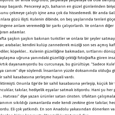
mayı başardı. Pencereyi açtı, baharın en güzel günlerinden biri
unu çekmeye çalıştı içine ama çok da hissedemedi. Bir anda Ga
nlara gözü ilişti. Kulenin dibinde, on beş yaşlarında tenleri göc
 çingene anlam veremediği bir şarkı çalıyorlardı. Ve onların diğer
ğıran adamlar.
afta şaşkın şaşkın bakınan turistler ve onlara bir şeyler satmay
ar, arabalar, kendini kulüp zannederek müziği son ses açmış kaf
ediler, köpekler… Kulenin güzelliğine bakmadan, sırtlarını dönüp, 
aylaşma uğruna yanındaki güzelliği çektiği fotoğrafta gören in
Artık dayanamıyordu bu curcunaya, bu gürültüye. ”Sadece Kule
a canım” diye söylendi. İnsanların yüzde doksanında olduğu g
bir sahil kasabasına yerleşme hayali vardı.
iktirmişti. Onunla Ege’de bir sahil kasabasına yerleşip, küçük bir
uklar, takılar, hediyelik eşyalar satmak istiyordu. Hani şu her g
…. Hatırası” diye yazan ürünler satan cinsten. Ufaktan çalışmala
 Canının sıkıldığı zamanlarda evde kendi zevkine göre takılar, hed
yordu. Eli çok yatkındı. En son Anadolu yakasından dönerken v