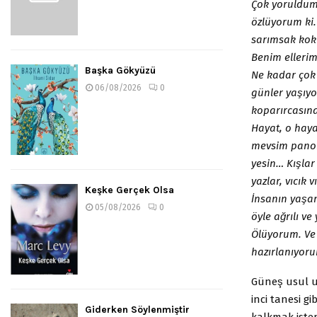
Çok yoruldum 
özlüyorum k
sarımsak koku
Benim ellerim
Başka Gökyüzü
Ne kadar çok
06/08/2026
0
günler yaşıy
koparırcasına 
Hayat, o haya
mevsim panomu
yesin… Kışlar
yazlar, vıcık v
Keşke Gerçek Olsa
İnsanın yaş
05/08/2026
0
öyle ağrılı v
Ölüyorum. Ve
hazırlanıyorum
Güneş usul u
inci tanesi gi
Giderken Söylenmiştir
kalkmak istem