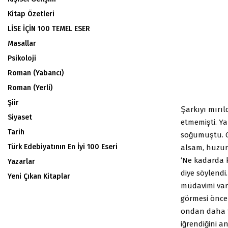
Kitap Özetleri
LİSE İÇİN 100 TEMEL ESER
Masallar
Psikoloji
Roman (Yabancı)
Roman (Yerli)
Şiir
Şarkıyı mırıl
Siyaset
etmemişti. Y
Tarih
soğumuştu. 
Türk Edebiyatının En İyi 100 Eseri
alsam, huzur b
‘Ne kadarda 
Yazarlar
diye söylendi.
Yeni Çıkan Kitaplar
müdavimi var
görmesi önc
ondan daha te
iğrendiğini