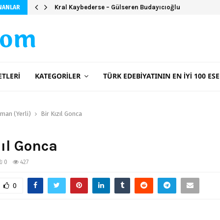
Camdaki Kız Kitap Özeti
NANLAR
com
ETLERI
KATEGORILER
TÜRK EDEBIYATININ EN İYI 100 ESE
man (Yerli)
Bir Kızıl Gonca
zıl Gonca
0
427
0