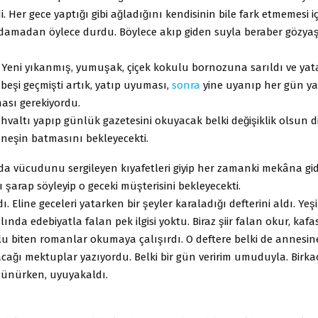
i. Her gece yaptığı gibi ağladığını kendisinin bile fark etmemesi i
damadan öylece durdu. Böylece akıp giden suyla beraber gözyaş
. Yeni yıkanmış, yumuşak, çiçek kokulu bornozuna sarıldı ve yat
 beşi geçmişti artık, yatıp uyuması,
sonra
yine uyanıp her gün yas
ası gerekiyordu.
altı yapıp günlük gazetesini okuyacak belki değişiklik olsun diy
üneşin batmasını bekleyecekti.
a vücudunu sergileyen kıyafetleri giyip her zamanki mekâna gid
şarap söyleyip o geceki müşterisini bekleyecekti.
. Eline geceleri yatarken bir şeyler karaladığı defterini aldı. Yeşi
lında edebiyatla falan pek ilgisi yoktu. Biraz şiir falan okur, kaf
 biten romanlar okumaya çalışırdı. O deftere belki de annesine
cağı mektuplar yazıyordu. Belki bir gün veririm umuduyla. Birkac
̧ünürken, uyuyakaldı.