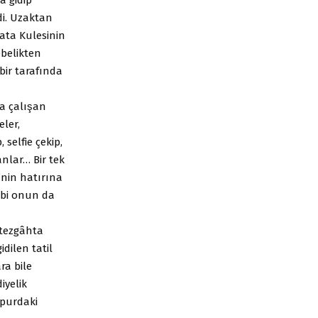
ydi. Uzaktan
lata Kulesinin
̧ebelikten
 bir tarafında
a çalışan
eler,
selfie çekip,
sanlar… Bir tek
’nin hatırına
ibi onun da
 tezgâhta
idilen tatil
ra bile
iyelik
apurdaki