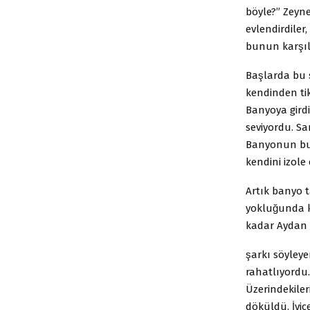
böyle?” Zeyne
evlendirdiler,
bunun karşıl
Başlarda bu 
kendinden tik
Banyoya girdi
seviyordu. Sa
Banyonun buha
kendini izole
Artık banyo ta
yokluğunda k
kadar Aydan b
şarkı söyley
rahatlıyordu.
Üzerindekiler
döküldü. I