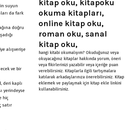
kitap oku, kitapoku
çin suyun
okuma kitapları,
ları da fark
online kitap oku,
ağına doğru
roman oku, sanal
̧adığı
kitap oku,
e alışverişe
hangi kitabi okumalıyım? Okuduğunuz veya
okuyacağınız kitaplar hakkında yorum, öneri
veya fikirlerinizi yazabilir veya içeriğe puan
ecek ve bir
verebilirsiniz. Kitaplarla ilgili tartışmalara
katılarak arkadaşlarınıza önerebilirsiniz.
Kitap
l, deri kaplı
eklemek
ve paylaşmak için kitap ekle linkini
kullanabilirsiniz.
ası yerindeyse
 hiç
̧ satır