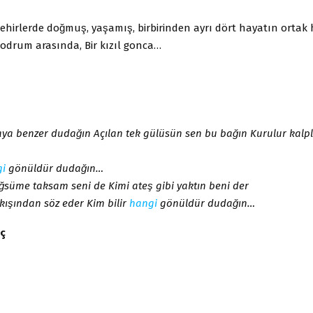
̧ehirlerde doğmuş, yaşamış, birbirinden ayrı dört hayatın ortak h
 Bodrum arasında, Bir kızıl gonca…
aya benzer dudağın Açılan tek gülüsün sen bu bağın Kurulur kal
i
gönüldür dudağın…
ğsüme taksam seni de Kimi ateş gibi yaktın beni der
kışından söz eder Kim bilir
hangi
gönüldür dudağın…
ç