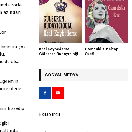
şımda zorla
en azından
yor,
akmasını çok
Kral Kaybederse –
Camdaki Kız Kitap
du.
Gülseren Budayıcıoğlu
Özeti
ine de olsa
SOSYAL MEDYA
̧iğdem’in
̈nce ölene
̆ını hissedip
Ekitap indir
 gibi
n altında