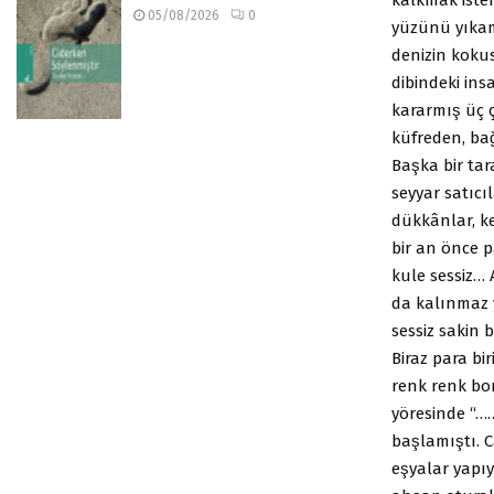
05/08/2026
0
yüzünü yıka
denizin kokus
dibindeki insa
kararmış üç
küfreden, ba
Başka bir tar
seyyar satıcıl
dükkânlar, k
bir an önce p
kule sessiz… 
da kalınmaz y
sessiz sakin 
Biraz para bir
renk renk bonc
yöresinde “…
başlamıştı.
eşyalar yapı