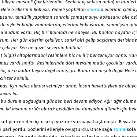
biliyor musun? Çok kirlendim. Senin küçük kızın olduğun günleri 
i. Hele o ellerinin kokusu. Yemek yaptıktan
sonra
o ellerinin çıkma
sunu, temizlik yaptıktan sonraki çamaşır suyu kokusunu bile öz
de öyle koktuğu zamanlarda, ellerimi kokluyorum, senmişsin gibi
 umudum vardı. Hiç biri kalmadı neredeyse. Bu boktan hayatın iç
orum. Her gün etlerim çekiliyor, sanki biri gelip saçlarımı derisind
çekiyor. Sen ne güzel severdin hâlbuki.
t bilgisi kitaplarındaki resimlere hiç mi hiç benzemiyor anne. Han
z vardı sınıfta. Resimlerinde dört mevsim mutlu çocuklar vardı.
 hiç de o kadar beyaz değil anne, gri. Bahar da neşeli değil. Hele 
ıcık ter kokulu.
aması için nefes alması yetmiyor anne. İnsan hayattayken de ölüy
e yavaş ki…
 bu durum doğduğum günden beri devam ediyor. Ağır ağır ölüme
. İki insanın artığı olarak geldiğim bu dünyadan gitmek için be
sul pencereden içeri sızıp yüzüne vurmaya başlamıştı. Beyaz te
bi parlıyordu. Gözlerini elleriyle ovuşturdu. Önce sağa
sonra
sola 
iyordu. Bir anda doğruldu, yalpalaya yalpalaya da olsa banyoy