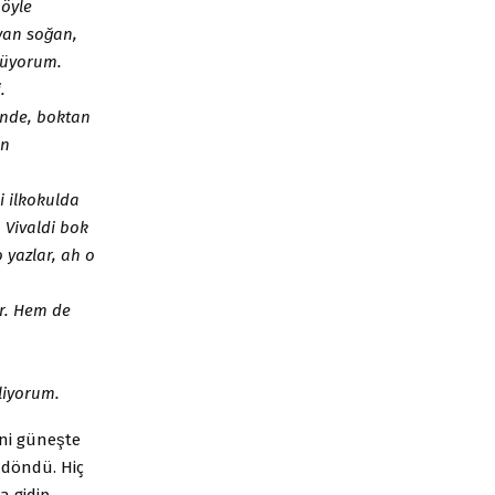
öyle
yan soğan,
lüyorum.
.
inde, boktan
en
i ilkokulda
 Vivaldi bok
o yazlar, ah o
or. Hem de
kliyorum.
ni güneşte
döndü. Hiç
a gidip