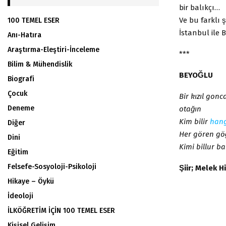
bir balıkçı…
Ve bu farklı s
100 TEMEL ESER
İstanbul ile
Anı-Hatıra
Araştırma-Eleştiri-İnceleme
***
Bilim & Mühendislik
BEYOĞLU
Biografi
Çocuk
Bir kızıl gonc
Deneme
otağın
Kim bilir
hang
Diğer
Her gören gö
Dini
Kimi billur ba
Eğitim
Felsefe-Sosyoloji-Psikoloji
Şiir; Melek Hi
Hikaye – Öykü
İdeoloji
İLKÖĞRETİM İÇİN 100 TEMEL ESER
Kişisel Gelişim