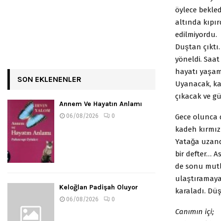
öylece bekled
altında kıpır
edilmiyordu.
Duştan çıktı
yöneldi. Saat
hayatı yaşam
SON EKLENENLER
Uyanacak, kahv
çıkacak ve g
Annem Ve Hayatın Anlamı
Gece olunca d
06/08/2026
0
kadeh kırmızı 
Yatağa uzandı
bir defter… As
de sonu mutlu
ulaştıramaya
Keloğlan Padişah Oluyor
karaladı. Düs
06/08/2026
0
Canımın içi;