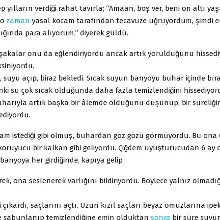
p yılların verdiği rahat tavırla; “Amaan, boş ver, beni on altı ya
 o
zaman
yasal kocam tarafından tecavüze uğruyordum, şimdi 
ığında para alıyorum,” diyerek güldü.
şakalar onu da eğlendiriyordu ancak artık yorulduğunu hissedi
siniyordu.
, suyu açıp, biraz bekledi. Sıcak suyun banyoyu buhar içinde bır
nki su çok sıcak olduğunda daha fazla temizlendiğini hissediyor
rıyla artık başka bir âlemde olduğunu düşünüp, bir süreliğ
 ediyordu.
m istediği gibi olmuş, buhardan göz gözü görmüyordu. Bu ona C
oruyucu bir kalkan gibi geliyordu. Çiğdem uyuşturucudan 6 ay o
anyoya her girdiğinde, kapıya gelip
erek, ona seslenerek varlığını bildiriyordu. Böylece yalnız olmadıg
i çıkardı, saçlarını açtı. Uzun kızıl saçları beyaz omuzlarına ipek
̇yice sabunlanıp temizlendiğine emin olduktan
sonra
bir süre suyu