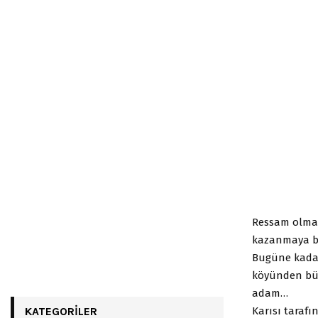
Ressam olma h
kazanmaya baş
Bugüne kadar 
köyünden bu
adam…
Karısı tarafı
KATEGORILER