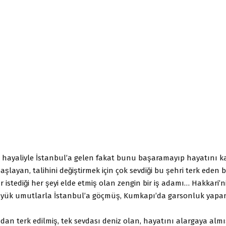
ayaliyle İstanbul’a gelen fakat bunu başaramayıp hayatını ka
layan, talihini değiştirmek için çok sevdiği bu şehri terk eden
istediği her şeyi elde etmiş olan zengin bir iş adamı… Hakkari’ni
̈yük umutlarla İstanbul’a göçmüş, Kumkapı’da garsonluk yapan
ndan terk edilmiş, tek sevdası deniz olan, hayatını alargaya alm