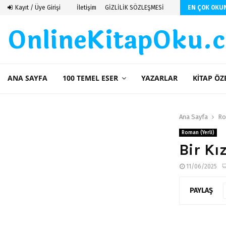
seren Budayıcıoğlu
Kayıt / Üye Girişi
İletişim
GİZLİLİK SÖZLEŞMESİ
EN ÇOK OKU
OnlineKitapOku.
ANA SAYFA
100 TEMEL ESER
YAZARLAR
KITAP ÖZ
Ana Sayfa
Ro
Roman (Yerli)
Bir Kı
11/06/2025
PAYLAŞ