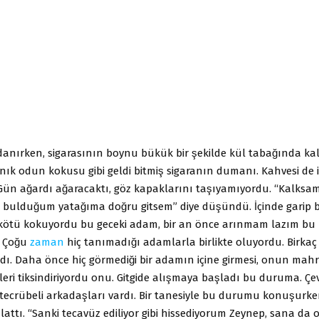
danırken, sigarasının boynu bükük bir şekilde kül tabağında kal
anık odun kokusu gibi geldi bitmiş sigaranın dumanı. Kahvesi de i
Gün ağardı ağaracaktı, göz kapaklarını taşıyamıyordu. “Kalksam,
ulduğum yatağıma doğru gitsem” diye düşündü. İçinde garip b
kötü kokuyordu bu geceki adam, bir an önce arınmam lazım bu
 Çoğu
zaman
hiç tanımadığı adamlarla birlikte oluyordu. Birkac
dı. Daha önce hiç görmediği bir adamın içine girmesi, onun mah
eleri tiksindiriyordu onu. Gitgide alışmaya başladı bu duruma. Ç
crübeli arkadaşları vardı. Bir tanesiyle bu durumu konuşurke
 anlattı. “Sanki tecavüz ediliyor gibi hissediyorum Zeynep, sana d