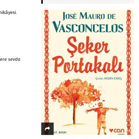
ikâyesi.
plere sevda