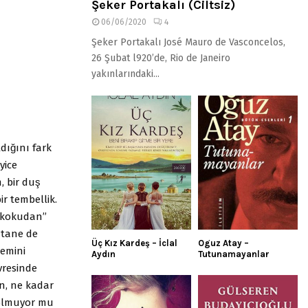
Şeker Portakalı (Ciltsiz)
06/06/2020
4
Şeker Portakalı José Mauro de Vasconcelos,
26 Şubat l920’de, Rio de Janeiro
yakınlarındaki...
dığını fark
yice
 bir duş
ir tembellik.
 kokudan’’
̧ tane de
Üç Kız Kardeş – İclal
Oguz Atay –
remini
Aydın
Tutunamayanlar
evresinde
n, ne kadar
a olmuyor mu