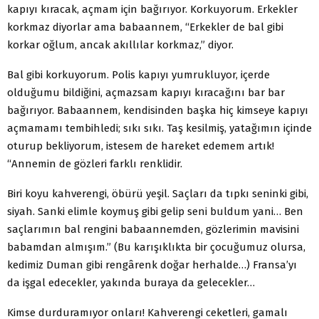
kapıyı kıracak, açmam için bağırıyor. Korkuyorum. Erkekler
korkmaz diyorlar ama babaannem, “Erkekler de bal gibi
korkar oğlum, ancak akıllılar korkmaz,” diyor.
Bal gibi korkuyorum. Polis kapıyı yumrukluyor, içerde
olduğumu bildiğini, açmazsam kapıyı kıracağını bar bar
bağırıyor. Babaannem, kendisinden başka hiç kimseye kapıyı
açmamamı tembihledi; sıkı sıkı. Taş kesilmiş, yatağımın içinde
oturup bekliyorum, istesem de hareket edemem artık!
“Annemin de gözleri farklı renklidir.
Biri koyu kahverengi, öbürü yeşil. Saçları da tıpkı seninki gibi,
siyah. Sanki elimle koymuş gibi gelip seni buldum yani… Ben
saçlarımın bal rengini babaannemden, gözlerimin mavisini
babamdan almışım.” (Bu karışıklıkta bir çocuğumuz olursa,
kedimiz Duman gibi rengârenk doğar herhalde…) Fransa’yı
da işgal edecekler, yakında buraya da gelecekler…
Kimse durduramıyor onları! Kahverengi ceketleri, gamalı