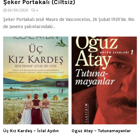
Şeker Portakalı (Ciltsiz)
06/06/2020
4
Şeker Portakalı José Mauro de Vasconcelos, 26 Şubat l920’de, Rio
de Janeiro yakınlarındaki...
Üç Kız Kardeş – İclal Aydın
Oguz Atay – Tutunamayanlar