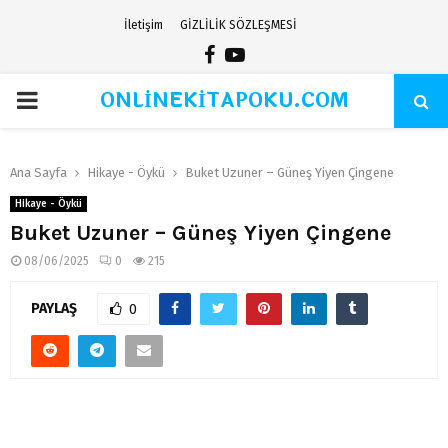
İletişim
GİZLİLİK SÖZLEŞMESİ
Facebook
Youtube
ONLİNEKİTAPOKU.COM
PRIMARY
MENU
Ana Sayfa
Hikaye - Öykü
Buket Uzuner – Güneş Yiyen Çingene
Hikaye - Öykü
Buket Uzuner – Güneş Yiyen Çingene
08/06/2025
0
215
PAYLAŞ
0