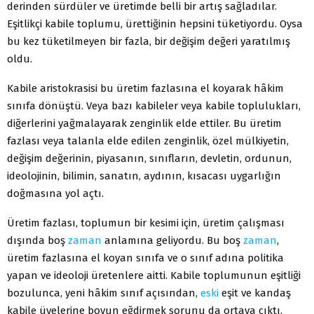
derinden sürdüler ve üretimde belli bir artış sağladılar.
Eşitlikçi kabile toplumu, ürettiğinin hepsini tüketiyordu. Oysa
bu kez tüketilmeyen bir fazla, bir değişim değeri yaratılmış
oldu.
Kabile aristokrasisi bu üretim fazlasına el koyarak hâkim
sınıfa dönüştü. Veya bazı kabileler veya kabile toplulukları,
diğerlerini yağmalayarak zenginlik elde ettiler. Bu üretim
fazlası veya talanla elde edilen zenginlik, özel mülkiyetin,
değişim değerinin, piyasanın, sınıfların, devletin, ordunun,
ideolojinin, bilimin, sanatın, aydının, kısacası uygarlığın
doğmasına yol açtı.
Üretim fazlası, toplumun bir kesimi için, üretim çalışması
dışında boş
zaman
anlamına geliyordu. Bu boş
zaman
,
üretim fazlasına el koyan sınıfa ve o sınıf adına politika
yapan ve ideoloji üretenlere aitti. Kabile toplumunun eşitliği
bozulunca, yeni hâkim sınıf açısından,
eski
eşit ve kandaş
kabile üyelerine boyun eğdirmek sorunu da ortaya çıktı.