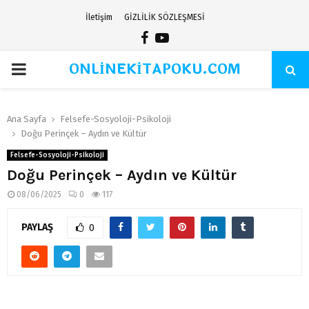
İletişim
GİZLİLİK SÖZLEŞMESİ
Facebook
Youtube
ONLİNEKİTAPOKU.COM
PRIMARY
MENU
Ana Sayfa
Felsefe-Sosyoloji-Psikoloji
Doğu Perinçek – Aydın ve Kültür
Felsefe-Sosyoloji-Psikoloji
Doğu Perinçek – Aydın ve Kültür
08/06/2025
0
117
PAYLAŞ
0