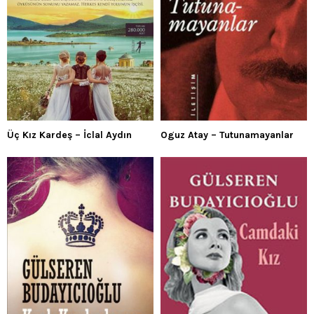
Üç Kız Kardeş – İclal Aydın
Oguz Atay – Tutunamayanlar