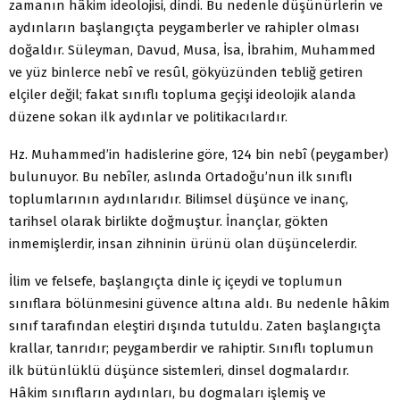
zamanın hâkim ideolojisi, dindi. Bu nedenle düşünürlerin ve
aydınların başlangıçta peygamberler ve rahipler olması
doğaldır. Süleyman, Davud, Musa, İsa, İbrahim, Muhammed
ve yüz binlerce nebî ve resûl, gökyüzünden tebliğ getiren
elçiler değil; fakat sınıflı topluma geçişi ideolojik alanda
düzene sokan ilk aydınlar ve politikacılardır.
Hz. Muhammed’in hadislerine göre, 124 bin nebî (peygamber)
bulunuyor. Bu nebîler, aslında Ortadoğu’nun ilk sınıflı
toplumlarının aydınlarıdır. Bilimsel düşünce ve inanç,
tarihsel olarak birlikte doğmuştur. İnançlar, gökten
inmemişlerdir, insan zihninin ürünü olan düşüncelerdir.
İlim ve felsefe, başlangıçta dinle iç içeydi ve toplumun
sınıflara bölünmesini güvence altına aldı. Bu nedenle hâkim
sınıf tarafından eleştiri dışında tutuldu. Zaten başlangıçta
krallar, tanrıdır; peygamberdir ve rahiptir. Sınıflı toplumun
ilk bütünlüklü düşünce sistemleri, dinsel dogmalardır.
Hâkim sınıfların aydınları, bu dogmaları işlemiş ve