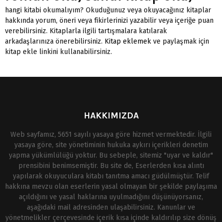
hangi kitabi okumalıyım? Okuduğunuz veya okuyacağınız kitaplar
hakkında yorum, öneri veya fikirlerinizi yazabilir veya içeriğe puan
verebilirsiniz. Kitaplarla ilgili tartışmalara katılarak
arkadaşlarınıza önerebilirsiniz.
Kitap eklemek
ve paylaşmak için
kitap ekle linkini kullanabilirsiniz.
HAKKIMIZDA
Web sayfamız, 5651 sayılı yasaya göre hizmet vermektedir. İlgili
yasaya göre, site yönetiminin hukuka aykırı içerikleri denetim
yapma yükümlülüğü yoktur. Bu sebeple, sitemiz "uyar ve kaldır"
prensibini benimsemiştir. Bu site de, Eserlerden kısa alıntı
yapılarak okuyuculara kitabı tanıtma amacı güdülmüştür. Telif
hakkına mevzu olan eserlerin yasal olmayan bir şekilde paylaşıma
açıldığını ve yasal haklarına uyulmadığını düşünüyorsanız,
aşağıdaki mail adresinden ulaşabilirsiniz. Kanunlar ve
yönetmelikler çerçevesinde içerik kısa içinde kaldırılıp size dönüş