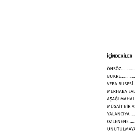
İÇİNDEKİLER
ÖNSÖZ…………
BUKRE…………
VEBA BUSES
MERHABA E
AŞAĞI MAHAL
MÜSAİT BİR 
YALANCIYA
ÖZLENENE…
UNUTULMAY