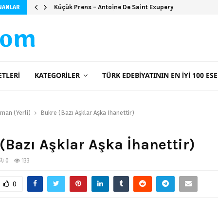
Küçük Prens – Antoine De Saint Exupery
NANLAR
com
ETLERI
KATEGORILER
TÜRK EDEBIYATININ EN İYI 100 ESE
man (Yerli)
Bukre (Bazı Aşklar Aşka İhanettir)
(Bazı Aşklar Aşka İhanettir)
0
133
0