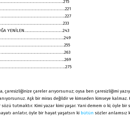
…………………………………………………….215
……………………………………………………….221
………………………………………………………..227
………………………………………………………233
UĞA YENİLEN………………………………243
……………………………………………………….249
………………………………………………………255
…………………………………………………….263
………………………………………………………..269
………………………………………………………..275
, çaresizliğinize çareler arıyorsunuz; oysa ben çaresizliğimi yazı
anıyorsunuz. Aşk bir miras değildir ve kimseden kimseye kalmaz.
r sözü tutmaktır. Kimi yazar kimi yaşar. Yani demem o ki; öyle bir 
hayatı anlatır, öyle bir hayat yaşatsın ki
bütün
sözler anlamsız k