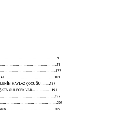
……………………………………………………..9
……………………………………………………..11
İ……………………………………………………..177
VLAT………………………………………………181
LENİN HAYLAZ ÇOCUĞU……….187
AŞKTA GÜLECEK VAR…………………191
……………………………………………………….197
……………………………………………………….203
ANA…………………………………………….209