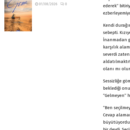
01/08/2026
0
ederek” bitir
ezberleyemi
Kendi durağın
sebepti. Kızı
İnanmadan gül
karşılık ala
severdi zate
aldatılmaktı!
olanı mı olu
Sessizliğe 
beklediği onu
“Gelmeyen” he
“Ben seçilmey
Cevap alamamı
büyütüyordu 
bir devdi. Se