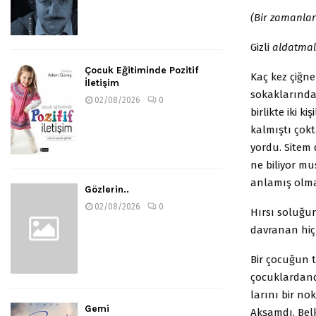
(Bir zamanlar
Gizli
aldatmal
Çocuk Eğitiminde Pozitif
Kaç kez çiğne
İletişim
sokaklarında
02/08/2026
0
birlikte iki k
kalmıştı çok
yordu. Sitem 
ne biliyor mu
anlamış olm
Gözlerin..
02/08/2026
0
Hırsı soluğun
davranan hiçb
Bir çocuğun 
çocuklardandı
larını bir no
Gemi
Akşamdı. Bel