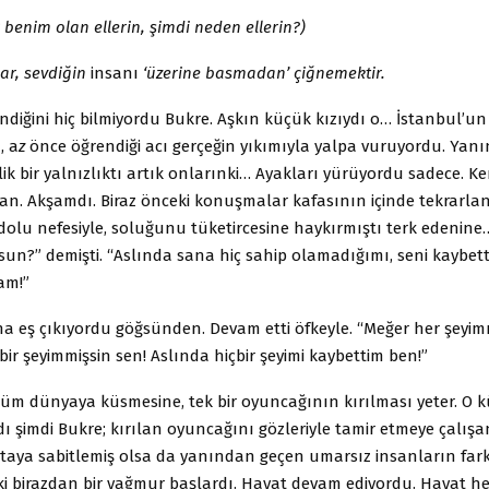
 benim olan ellerin, şimdi neden ellerin?)
ar, sevdiğin
insanı
‘üzerine basmadan’ çiğnemektir.
ndiğini hiç bilmiyordu Bukre. Aşkın kü­çük kızıydı o… İstanbul’un
, a
z
önce öğren­diği acı gerçeğin yıkımıyla yalpa vuruyordu. Yanı
işilik bir yalnızlıktı artık onlarınki… Ayakları yürüyordu sadece. Ke
tan. Akşamdı. Biraz önceki konuşmalar kafasının içinde tekrarla
dolu nefesiyle, soluğunu tüketircesine haykır­mıştı terk edenine
sun?” demiş­ti. “Aslında sana hiç sahip olamadığımı, seni kaybet
am!”
a eş çıkıyordu göğsünden. Devam etti öf­keyle. “Meğer her şeyimm
ir şeyimmiş­sin sen! Aslında hiçbir şeyimi kaybettim ben!”
tüm dünyaya küsmesine, tek bir oyuncağı­nın kırılması yeter. O 
 şimdi Bukre; kırılan oyuncağını gözleriyle tamir etmeye çalış
ktaya sabitlemiş olsa da yanından geçen umarsız insanların far
ki birazdan bir yağmur başlardı. Hayat devam ediyordu. Hayat he