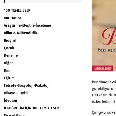
100 TEMEL ESER
Anı-Hatıra
Araştırma-Eleştiri-İnceleme
Bilim & Mühendislik
Biografi
Çocuk
Deneme
Diğer
Dini
Eğitim
kendime layık
Felsefe-Sosyoloji-Psikoloji
görebiliyorum
Hikaye – Öykü
Herkesin dün
İdeoloji
ezberledim. S
İLKÖĞRETİM İÇİN 100 TEMEL ESER
Çivi çiviyi sö
Kişisel Gelişim