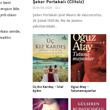
Şeker Portakalı (Ciltsiz)
ar beni
06/06/2020
4
ışsın bile.
erli olanı
Şeker Portakalı José Mauro de Vasconcelos,
26 Şubat l920’de, Rio de Janeiro
yakınlarındaki...
vebası sende,
maktır.
Üç Kız Kardeş – İclal
Oguz Atay –
Aydın
Tutunamayanlar