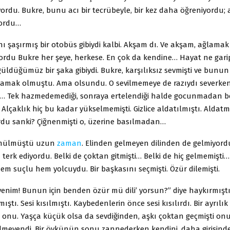
iyordu. Bukre, bunu acı bir tecrübeyle, bir kez daha öğreniyordu;
yordu…
ı şaşırmış bir otobüs gibiydi kalbi. Akşam­ dı. Ve akşam, ağlamak iç
yordu Bukre her şeye, herkese. En çok da kendine… Hayat ne garip
düğümüz bir şaka gibiydi. Bukre, karşılıksız sevmişti ve bunun k
mamak olmuştu. Ama olsundu. O sevilmemeye de razıydı severke
n… Tek hazmedemediği, sonraya ertelendiği halde gocunmadan b
 Alçaklık hiç bu kadar yükselmemişti. Gizlice aldatılmıştı. Aldat
rdu sanki? Çiğnenmişti o, üzerine basılmadan…
gömülmüştü uzun
zaman
. Elinden gelmeyen di­linden de gelmiyordu
 terk ediyordu. Belki de çoktan gitmişti… Belki de hiç gelmemişti
m suçlu hem yolcuydu. Bir başkasını seçmişti. Özür dilemişti.
enim! Bunun için benden özür mü dili’ yorsun?” diye haykırmıştı
ştı. Sesi kısılmıştı. Kaybedenlerin önce sesi kısılırdı. Bir ayrılı
onu. Yaşça küçük olsa da sevdiğinden, aşkı çoktan geçmişti onu
çilmeyendi. Bir öykünün sonu zannederken kendini, daha girişind