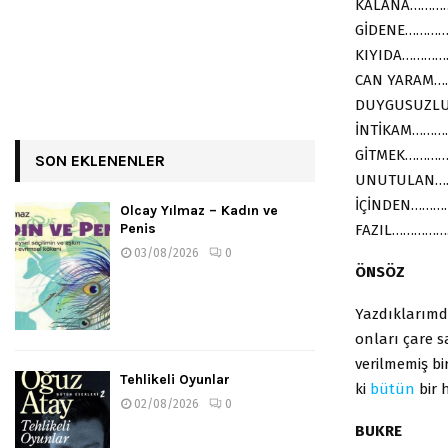
KALANA………
GİDENE………
KIYIDA………
CAN YARAM
DUYGUSUZL
İNTİKAM……
GİTMEK………
SON EKLENENLER
UNUTULAN…
İÇİNDEN……
Olcay Yılmaz – Kadın ve
Penis
FAZIL…………
03/08/2026
0
ÖNSÖZ
Yazdıklarımda
onları çare s
verilmemiş bi
Tehlikeli Oyunlar
ki
bütün
bir 
02/08/2026
0
BUKRE