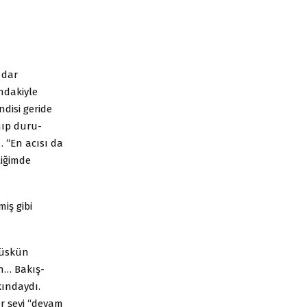
 dar
ndakiyle
ndisi geride
nıp duru­
… “En acısı da
tiğimde
iş gibi
küskün
an… Bakış­
kındaydı.
r şeyi “devam