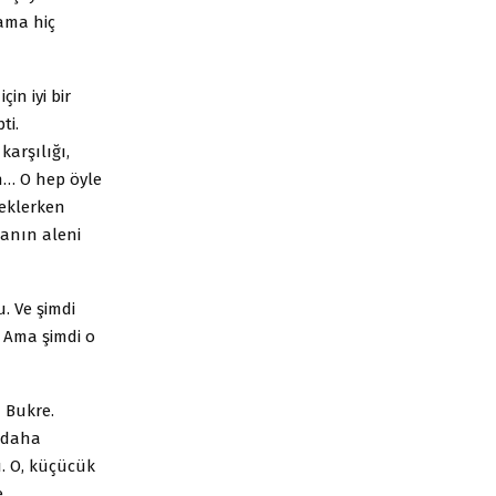
 ama hiç
in iyi bir
ti.
arşılığı,
n… O hep öyle
eklerken
manın aleni
. Ve şimdi
… Ama şimdi o
 Bukre.
k daha
. O, küçücük
e