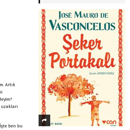
m. Artık
ni
deyim?
 uzakları
 İşte ben bu