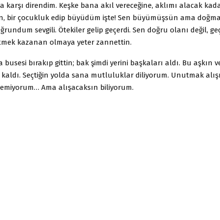
a karşı direndim. Keşke bana akıl vereceğine, aklımı alacak kad
en, bir çocukluk edip büyüdüm işte! Sen büyümüşsün ama doğmam
ğrundum sevgili. Ötekiler gelip geçerdi. Sen doğru olanı değil, geç
 etmek kazanan olmaya yeter zannettin.
a busesi bırakıp gittin; bak şimdi yerini başkaları aldı. Bu aşkın 
 kaldı. Seçtiğin yolda sana mutluluklar diliyorum. Unutmak alış
emiyorum… Ama alışacaksın biliyorum.