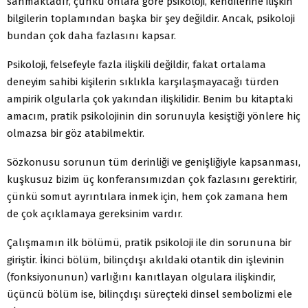
sanmaktadır, çünkü onlara göre psikoloji, kendilerine ilişkin
bilgilerin toplamından başka bir şey değildir. Ancak, psikoloji
bundan çok daha fazlasını kapsar.
Psikoloji, felsefeyle fazla ilişkili değildir, fakat ortalama
deneyim sahibi kişilerin sıklıkla karşılaşmayacağı türden
ampirik olgularla çok yakından ilişkilidir. Benim bu kitaptaki
amacım, pratik psikolojinin din sorunuyla kesiştiği yönlere hiç
olmazsa bir göz atabilmektir.
Sözkonusu sorunun tüm derinliği ve genişliğiyle kapsanması,
kuşkusuz bizim üç konferansımızdan çok fazlasını gerektirir,
çünkü somut ayrıntılara inmek için, hem çok zamana hem
de çok açıklamaya gereksinim vardır.
Çalışmamın ilk bölümü, pratik psikoloji ile din sorununa bir
giriştir. İkinci bölüm, bilinçdışı akıldaki otantik din işlevinin
(fonksiyonunun) varlığını kanıtlayan olgulara ilişkindir,
üçüncü bölüm ise, bilinçdışı süreçteki dinsel sembolizmi ele