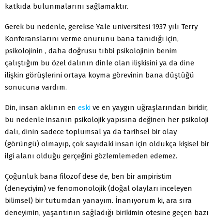
katkıda bulunmalarını sağlamaktır.
Gerek bu nedenle, gerekse Yale üniversitesi 1937 yılı Terry
Konferanslarını verme onurunu bana tanıdığı için,
psikolojinin , daha doğrusu tıbbi psikolojinin benim
çalıştığım bu özel dalının dinle olan ilişkisini ya da dine
ilişkin görüşlerini ortaya koyma görevinin bana düştüğü
sonucuna vardım.
Din, insan aklının en
eski
ve en yaygın uğraşlarından biridir,
bu nedenle insanın psikolojik yapısına değinen her psikoloji
dalı, dinin sadece toplumsal ya da tarihsel bir olay
(görüngü) olmayıp, çok sayıdaki insan için oldukça kişisel bir
ilgi alanı olduğu gerçeğini gözlemlemeden edemez.
Çoğunluk bana filozof dese de, ben bir ampiristim
(deneyciyim) ve fenomonolojik (doğal olayları inceleyen
bilimsel) bir tutumdan yanayım. İnanıyorum ki, ara sıra
deneyimin, yaşantının sağladığı birikimin ötesine geçen bazı