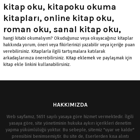
kitap oku, kitapoku okuma
kitapları, online kitap oku,
roman oku, sanal kitap oku,
hangi kitabi okumalıyım? Okuduğunuz veya okuyacağınız kitaplar
hakkında yorum, öneri veya fikirlerinizi yazabilir veya içeriğe puan
verebilirsiniz. Kitaplarla ilgili tartışmalara katılarak
arkadaşlarınıza önerebilirsiniz.
Kitap eklemek
ve paylaşmak için
kitap ekle linkini kullanabilirsiniz.
HAKKIMIZDA
Web sayfamız, 5651 sayılı yasaya göre hizmet vermektedir. İlgili
yasaya göre, site yönetiminin hukuka aykırı içerikleri denetim
yapma yükümlülüğü yoktur. Bu sebeple, sitemiz "uyar ve kaldır"
prensibini benimsemiştir. Bu site de, Eserlerden kısa alıntı