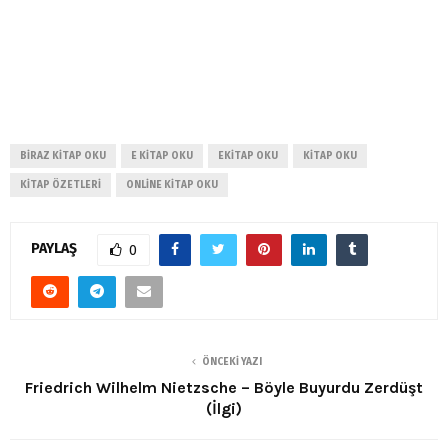
BIRAZ KITAP OKU
E KITAP OKU
EKITAP OKU
KITAP OKU
KITAP ÖZETLERI
ONLINE KITAP OKU
PAYLAŞ
0
ÖNCEKI YAZI
Friedrich Wilhelm Nietzsche – Böyle Buyurdu Zerdüşt
(İlgi)