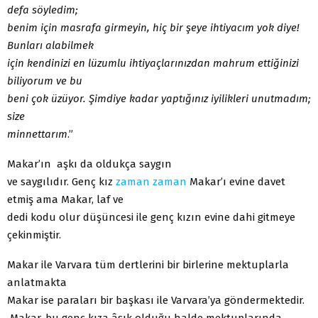
defa söyledim;
benim için masrafa girmeyin, hiç bir şeye ihtiyacım yok diye!
Bunları alabilmek
için kendinizi en lüzumlu ihtiyaçlarınızdan mahrum ettiğinizi
biliyorum ve bu
beni çok üzüyor. Şimdiye kadar yaptığınız iyilikleri unutmadım;
size
minnettarım
.”
Makar’ın aşkı da oldukça saygın
ve saygılıdır. Genç kız
zaman
zaman
Makar’ı evine davet
etmiş ama Makar, laf ve
dedi kodu olur düşüncesi ile genç kızın evine dahi gitmeye
çekinmiştir.
Makar ile Varvara tüm dertlerini bir birlerine mektuplarla
anlatmakta
Makar ise paraları bir başkası ile Varvara’ya göndermektedir.
Makar, bu genç kıza âşık olduğu halde mektuplarında