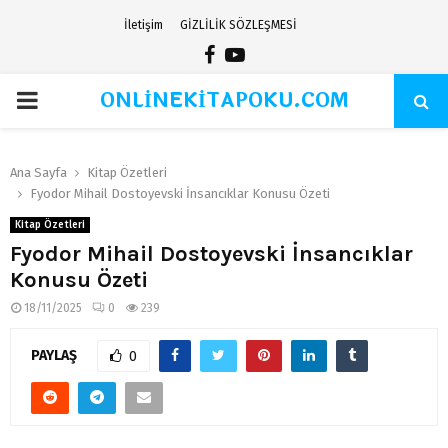
İletişim
GİZLİLİK SÖZLEŞMESİ
Facebook
Youtube
ONLİNEKİTAPOKU.COM
PRIMARY
MENU
Ana Sayfa
Kitap Özetleri
Fyodor Mihail Dostoyevski İnsancıklar Konusu Özeti
Kitap Özetleri
Fyodor Mihail Dostoyevski İnsancıklar
Konusu Özeti
18/11/2025
0
239
PAYLAŞ
0