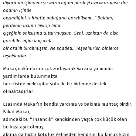
diyordum içimden; şu kuzucuğum perdeyi azıcık aralasa da;
odanın içinde
gezindiğini, sıhhatte olduğunu görebilsem…” Baktım,
perdenin ucunu kıvırıp kına
çiçeğinin saksısına tutturmuşsun. Seni, uzaktan da olsa,
görebileceğim küçücük
bir aralık bırakmışsın. Ne saadet!.. Teşekkürler, binlerce
teşekkürler
…”
Makar, imkânlarını çok zorlayarak Varvara’ya maddi
yardımlarda bulunmakta,
her ikisi de mektuplar yolu ile bir birlerine destek
olmaktadırlar.
Esasında Makar’ın kendisi yardıma ve bakıma muhtaç biridir.
Fakat Makar,
adındaki bu “ İnsancık” kendisinden yaşça çok küçük olan
bu kıza aşık olmuş,
aklına da hiçbir kötülük gelmeden kendisini bu küçük kızın