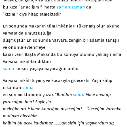
bu kıza “anacığım “ hatta
zaman
zaman
da
“kızım “ diye hitap etmektedir.
En sonunda Makar’ın tüm imkânları tükenmiş olur, aksine
Varvara’da umutsuzluğa
düşmüştür. En sonunda Varvara, zengin bir adamla tanışır
ve onunla evlenmeye
karar verir. Başta Makar da bu konuya olumlu yaklaşır ama
Varvara, nikahlandıktan
sonra
onsuz yaşayamayacağını anlar.
Varvara, nikâh kıymış ve kocasıyla gidecektir. Yaşlı kâtip
nikâhtan
sonra
en son mektubunu yazar. “
Bundan
sonra
kime mektup
yazacağım ben? Söyleyin
meleğim artık kime Anacığım diyeceğim? …Öleceğim Varenka
mutlaka öleceğim
kalbim bu acıyı kaldırmaz. ….Salt sizin için yaşıyordum siz