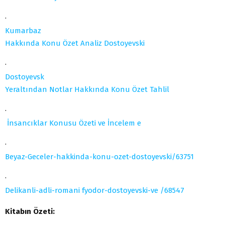
·
Kumarbaz
Hakkında Konu Özet Analiz Dostoyevski
·
Dostoyevsk
Yeraltından Notlar Hakkında Konu Özet Tahlil
·
İnsancıklar Konusu Özeti ve İncelem
e
·
Beyaz-Geceler-hakkinda-konu-ozet-dostoyevski/63751
·
Delikanli-adli-romani
fyodor-dostoyevski-ve /68547
Kitabın Özeti: