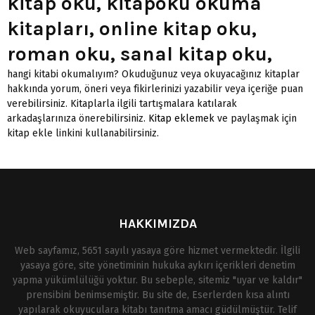
kitap oku, kitapoku okuma
kitapları, online kitap oku,
roman oku, sanal kitap oku,
hangi kitabi okumalıyım? Okuduğunuz veya okuyacağınız kitaplar
hakkında yorum, öneri veya fikirlerinizi yazabilir veya içeriğe puan
verebilirsiniz. Kitaplarla ilgili tartışmalara katılarak
arkadaşlarınıza önerebilirsiniz.
Kitap eklemek
ve paylaşmak için
kitap ekle linkini kullanabilirsiniz.
HAKKIMIZDA
Web sayfamız, 5651 sayılı yasaya göre hizmet vermektedir. İlgili
yasaya göre, site yönetiminin hukuka aykırı içerikleri denetim
yapma yükümlülüğü yoktur. Bu sebeple, sitemiz "uyar ve kaldır"
prensibini benimsemiştir. Bu site de, Eserlerden kısa alıntı
yapılarak okuyuculara kitabı tanıtma amacı güdülmüştür. Telif