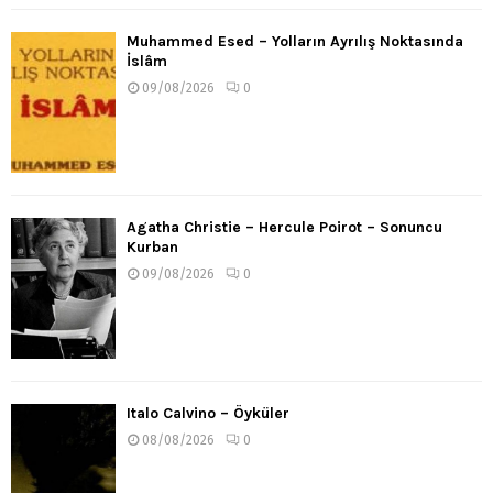
Muhammed Esed – Yolların Ayrılış Noktasında
İslâm
09/08/2026
0
Agatha Christie – Hercule Poirot – Sonuncu
Kurban
09/08/2026
0
Italo Calvino – Öyküler
08/08/2026
0