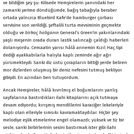
ve bildiğim şey şu: Kilisede Hemşirelerin yanındaki her
zamanki yerime döndüğümde, bağış tabağıyla beraber
ortada yalnızca Bluebird Kafe’de hamburger çorbası
servisine son verildiği, şeftalili turta mevsiminin geçmekte
olduğu ve
birkaç holiganın
General’s Green’in yakınlarındaki
yaşlı meşenin orada duran lastik salıncağı çaldığı haberleri
dolanıyordu. Cemaatin yarısı hâlâ annemin Kızıl Haç tipi
dediği ayakkabılarla halıyla kaplı zeminde ağır ağır
yürümekteydi. Sanki diz üstü çorapların bittiği yerde beliren
mor dizlerden oluşmuş bir deniz nefesini tutmuş bekliyor
gibiydi. En azından ben tutuyordum.
Ancak Hemşireler, hâlâ kıvrılmış el boğumlarını yanlış
sayfalarına bastırdıkları ilahi kitaplarını açık tutmaya
devam ediyordu; kırışmış mendillerini karaciğer lekeleriyle
kaplı olan elleriyle sımsıkı kavramaktaydılar. Hiçbir şey
melodiye eşlik etmelerine engel olamazdı; yüksek ve tiz bir
sesle, sanki birbirlerinin sesini bastırmak ister gibi ilahi