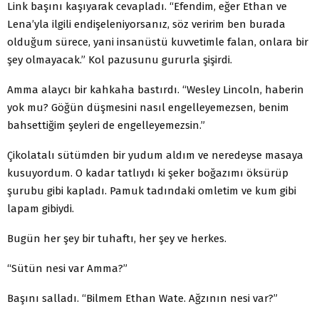
Link başını kaşıyarak cevapladı. “Efendim, eğer Ethan ve
Lena’yla ilgili endişeleniyorsanız, söz veririm ben burada
olduğum sürece, yani insanüstü kuvvetimle falan, onlara bir
şey olmayacak.” Kol pazusunu gururla şişirdi.
Amma alaycı bir kahkaha bastırdı. “Wesley Lincoln, haberin
yok mu? Göğün düşmesini nasıl engelleyemezsen, benim
bahsettiğim şeyleri de engelleyemezsin.”
Çikolatalı sütümden bir yudum aldım ve neredeyse masaya
kusuyordum. O kadar tatlıydı ki şeker boğazımı öksürüp
şurubu gibi kapladı. Pamuk tadındaki omletim ve kum gibi
lapam gibiydi.
Bugün her şey bir tuhaftı, her şey ve herkes.
“Sütün nesi var Amma?”
Başını salladı. “Bilmem Ethan Wate. Ağzının nesi var?”