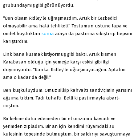
grubundaymış gibi görünüyordu.
“Ben olsam Ridley’le uğraşmazdım. Artık bir Cezbedici
olmayabilir ama hâlâ tehlikeli.” Tostumun üstüne lapa ve
omlet koyduktan
sonra
araya da pastırma sıkıştırıp hepsini
karıştırdım.
Link bana kusmak istiyormuş gibi baktı. Artık kısmen
Karabasan olduğu için yemeğe karşı eskisi gibi ilgi
duymuyordu. “Kanka, Ridley’le uğraşmayacağım. Aptalım
ama o kadar da değil.”
Ben kuşkuluydum. Omuz silkip kahvaltı sandviçimin yarısını
ağzıma tıktım. Tadı tuhaftı. Belli ki pastırmayla abart-
mıştım.
Bir kelime daha edemeden bir el omzumu kavradı ve
yerimden zıpladım. Bir an için kendimi rüyamdaki su
kulesinin tepesinde bulmuştum, bir saldırıyı savuşturmaya