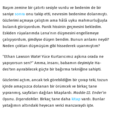
Başım zemine bir çatırtı sesiyle vurdu ve bedenim de bir
saniye
sonra
onu takip etti, nevresim bedenime dolanmıştı.
Gözlerimi açmaya çalıştım ama hâlâ uyku mahmurluğuyla
bulanık görüyordum. Panik hissinin geçmesini bekledim.
Eskiden rüyalarımda Lena’nın düşmesini engellemeye
çalışıyordum, şimdiyse düşen bendim. Bunun anlamı neydi?
Neden çoktan düşmüşüm gibi hissederek uyanmıştım?
“Ethan Lawson Wate! Yüce Kurtarıcımız aşkına orada ne
yapıyorsun sen?” Amma, insanı, babamın deyimiyle Ha-
des’ten ayırabilecek güçte bir bağırma tekniğine sahipti.
Gözlerimi açtım, ancak tek görebildiğim bir çorap teki, tozun
içinde amaçsızca dolanan bir örümcek ve birkaç tane
yıpranmış, sayfaları dağılan kitaplardı.
Madde-22. Ender’ın
Oyunu. Dışarıdakiler.
Birkaç tane daha
kitap
vardı. Bunlar
yatağımın altındaki heyecan verici manzaraydı işte.