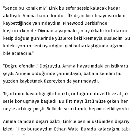
“Sence bu komik mi?” Link bu sefer sessiz kalacak kadar
akıllıydı. Amma bana döndü. “İlk dişini bir elmayı ısırırken
kaybettiğinde yanındaydım, Pinewood Derbisi’nde
koştururken de. Diyorama yapmak için ayakkabı kutularını
kesip doğum günlerinde yüzlerce keki kremayla süsledim. Su
koleksiyonun seni uyardığım gibi buharlaştığında ağzımı
bile açmadım.”
“Doğru efendim.” Doğruydu. Amma hayatımdaki en istikrarlı
şeydi. Annem öldüğünde yanımdaydı, babam kendini bu
yüzden kaybetmek üzereyken de yanımdaydı.
Tişörtümü kavradığı gibi bıraktı, önlüğünü düzeltti ve alçak
sesle konuşmaya başladı. Bu fırtınayı üstümüze çeken her
neyse artık geçmişti. Belki de sıcaktandı, hepimizi etkiliyordu.
Amma camdan dışarı baktı, Link’le benim üstümden dışarıyı
izledi. “Hep buradaydım Ethan Wate. Burada kalacağım, tabii