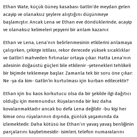
Ethan Wate, küçük Güney kasabası Gatlin’de meydan gelen
acayip ve olanaksız şeylere alıştığını düşünmeye
başlamıştır. Ancak Lena ve Ethan eve döndüklerinde, acayip
ve olanaksız kelimeleri yepyeni bir anlam kazanır.
Ethan ve Lena, Lena’nın belirlenmesinin etkilerini anlamaya
çalışırken, çekirge istilası, rekor derecede yüksek sıcaklıklar
ve Gatlin’i mahveden fırtınalar ortaya çıkar. Hatta Lena’nın
ailesinin doğaüstü güçleri bile etkilenir -yetenekleri tehlikeli
bir biçimde teklemeye başlar. Zamanla tek bir soru öne çıkar:
Ne -ya da kim- Gatlin’in kurtulması için kurban edilecektir?
Ethan için bu kaos korkutucu olsa da bir şekilde ilgi dağıtıcı
olduğu için memnundur. Rüyalarında bir kez daha
kovalanmaktadır ancak bu defa Lena değildir -bu kişi her
kimse onu rüyalarının dışında, günlük yaşamında da
izlemektedir. Daha kötüsü ise Ethan’ın yavaş yavaş benliğinin
parçalarını kaybetmesidir- isimleri, telefon numaralarını