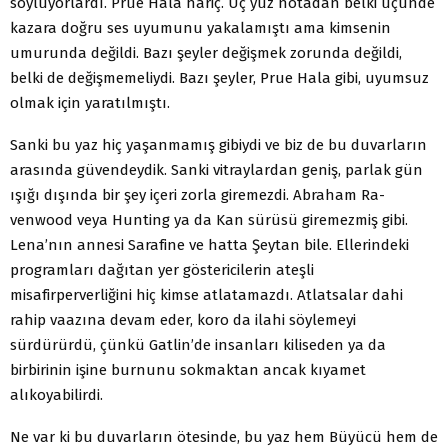
söylüyorlardı. Prue Hala hariç. Üç yüz notadan belki üçünde
kazara doğru ses uyumunu yakalamıştı ama kimsenin
umurunda değildi. Bazı şeyler değişmek zorunda değildi,
belki de değişmemeliydi. Bazı şeyler, Prue Hala gibi, uyumsuz
olmak için yaratılmıştı.
Sanki bu yaz hiç yaşanmamış gibiydi ve biz de bu duvarların
arasında güvendeydik. Sanki vitraylardan geniş, parlak gün
ışığı dışında bir şey içeri zorla giremezdi. Abraham Ra-
venwood veya Hunting ya da Kan sürüsü giremezmiş gibi.
Lena’nın annesi Sarafine ve hatta Şeytan bile. Ellerindeki
programları dağıtan yer göstericilerin ateşli
misafirperverliğini hiç kimse atlatamazdı. Atlatsalar dahi
rahip vaazına devam eder, koro da ilahi söylemeyi
sürdürürdü, çünkü Gatlin’de insanları kiliseden ya da
birbirinin işine burnunu sokmaktan ancak kıyamet
alıkoyabilirdi.
Ne var ki bu duvarların ötesinde, bu yaz hem Büyücü hem de