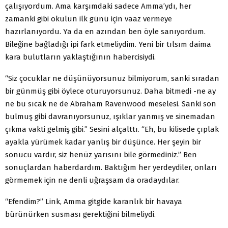
çalışıyordum. Ama karşımdaki sadece Amma’ydı, her
zamanki gibi okulun ilk günü için vaaz vermeye
hazırlanıyordu. Ya da en azından ben öyle sanıyordum.
Bileğine bağladığı ipi fark etmeliydim. Yeni bir tılsım daima
kara bulutların yaklaştığının habercisiydi.
“Siz çocuklar ne düşünüyorsunuz bilmiyorum, sanki sıradan
bir günmüş gibi öylece oturuyorsunuz. Daha bitmedi -ne ay
ne bu sıcak ne de Abraham Ravenwood meselesi. Sanki son
bulmuş gibi davranıyorsunuz, ışıklar yanmış ve sinemadan
çıkma vakti gelmiş gibi.” Sesini alçalttı. “Eh, bu kilisede çıplak
ayakla yürümek kadar yanlış bir düşünce. Her şeyin bir
sonucu vardır, siz henüz yarısını bile görmediniz.” Ben
sonuçlardan haberdardım. Baktığım her yerdeydiler, onları
görmemek için ne denli uğraşsam da oradaydılar.
“Efendim?” Link, Amma gitgide karanlık bir havaya
bürünürken susması gerektiğini bilmeliydi.