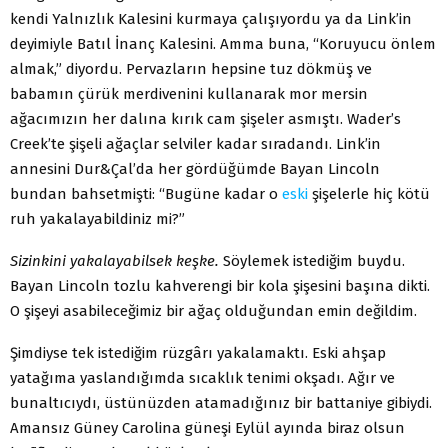
kendi Yalnızlık Kalesini kurmaya çalışıyordu ya da Link’in
deyimiyle Batıl İnanç Kalesini. Amma buna, “Koruyucu önlem
almak,” diyordu. Pervazların hepsine tuz dökmüş ve
babamın çürük merdivenini kullanarak mor mersin
ağacımızın her dalına kırık cam şişeler asmıştı. Wader’s
Creek’te şişeli ağaçlar selviler kadar sıradandı. Link’in
annesini Dur&Çal’da her gördüğümde Bayan Lincoln
bundan bahsetmişti: “Bugüne kadar o
eski
şişelerle hiç kötü
ruh yakalayabildiniz mi?”
Sizinkini yakalayabilsek keşke.
Söylemek istediğim buydu.
Bayan Lincoln tozlu kahverengi bir kola şişesini başına dikti.
O şişeyi asabileceğimiz bir ağaç olduğundan emin değildim.
Şimdiyse tek istediğim rüzgârı yakalamaktı. Eski ahşap
yatağıma yaslandığımda sıcaklık tenimi okşadı. Ağır ve
bunaltıcıydı, üstünüzden atamadığınız bir battaniye gibiydi.
Amansız Güney Carolina güneşi Eylül ayında biraz olsun