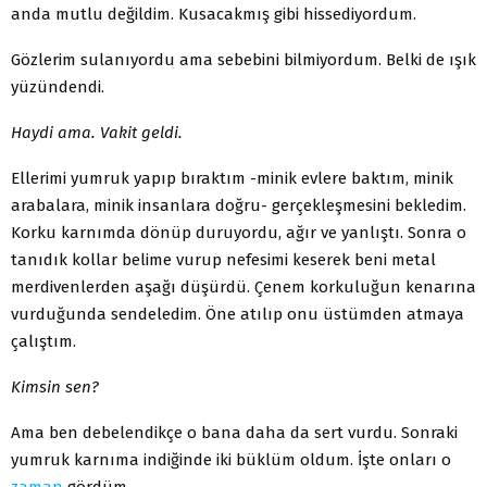
anda mutlu değildim. Kusacakmış gibi hissediyordum.
Gözlerim sulanıyordu ama sebebini bilmiyordum. Belki de ışık
yüzündendi.
Haydi ama. Vakit geldi.
Ellerimi yumruk yapıp bıraktım -minik evlere baktım, minik
arabalara, minik insanlara doğru- gerçekleşmesini bekledim.
Korku karnımda dönüp duruyordu, ağır ve yanlıştı. Sonra o
tanıdık kollar belime vurup nefesimi keserek beni metal
merdivenlerden aşağı düşürdü. Çenem korkuluğun kenarına
vurduğunda sendeledim. Öne atılıp onu üstümden atmaya
çalıştım.
Kimsin sen?
Ama ben debelendikçe o bana daha da sert vurdu. Sonraki
yumruk karnıma indiğinde iki büklüm oldum. İşte onları o
zaman
gördüm.