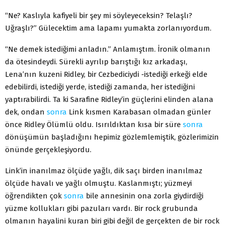
“Ne? Kaslıyla kafiyeli bir şey mi söyleyeceksin? Telaşlı?
Uğraşlı?” Gülecektim ama lapamı yumakta zorlanıyordum.
“Ne demek istediğimi anladın.” Anlamıştım. İronik olmanın
da ötesindeydi. Sürekli ayrılıp barıştığı kız arkadaşı,
Lena’nın kuzeni Ridley, bir Cezbediciydi -istediği erkeği elde
edebilirdi, istediği yerde, istediği zamanda, her istediğini
yaptırabilirdi. Ta ki Sarafine Ridley’in güçlerini elinden alana
dek, ondan
sonra
Link kısmen Karabasan olmadan günler
önce Ridley Ölümlü oldu. Isırıldıktan kısa bir süre
sonra
dönüşümün başladığını hepimiz gözlemlemiştik, gözlerimizin
önünde gerçekleşiyordu.
Link’in inanılmaz ölçüde yağlı, dik saçı birden inanılmaz
ölçüde havalı ve yağlı olmuştu. Kaslanmıştı; yüzmeyi
öğrendikten çok
sonra
bile annesinin ona zorla giydirdiği
yüzme kollukları gibi pazuları vardı. Bir rock grubunda
olmanın hayalini kuran biri gibi değil de gerçekten de bir rock