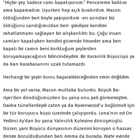
“Hiçbir şey. Sadece camı kapatıyorum.” Pencereme baktım
ama kapamadım. Uyurken hep açık bırakırdım. Macon
öldüğünden beri böyle yapıyordum -en azından biz
öldüğünü sandığımızdan beri- şimdiyse kendimi
rahatlatmamı sağlayan bir alışkanlıktı bu. Çoğu insan
camları kapalıyken kendini güvende hisseder ama ben
kapalı bir camın beni korktuğum şeylerden
koruyamayacağının bilincindeydim. Bir Karanlık Büyücüyü ya
da Kan Karabasanını uzak tutamazdı.
Herhangi bir şeyin bunu başarabileceğinden emin değildim.
Ama bir yol varsa, Macon mutlaka bulurdu. Büyük Ba-
riyer’den döndüğümüzden bu yana onu pek görmemiştim.
Daima tünellerdeydi zaten ya da Ravenwood’u
bağlamak
için
bir tür koruyucu büyü üzerinde çalışıyordu. Lena’nın evi On
Yedinci Ay’dan bu yana Yalnızlık Kulesine dönüşmüştü.
Düzen, yani Büyücü dünyasının düzenini koruyan o hassas
denge bozulduğundan beri. Amma da burada, Wate evinde