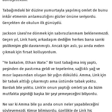
Tabağımdaki bir düzine yumurtayla yapılmış omlet de bunu
inkâr etmenin anlamsızlığını gözler önüne seriyordu.
Gerçekten de okulun ilk günüydü.
Jackson Lisesi’ne dönmek için sabırsızlanmam beklenemezdi.
Geçen yıl, Link hariç arkadaşım dediğim herkes bana sanki
pislikmişim gibi davranmıştı. Ancak işin aslı, şu anda evden
çıkmak için fırsat kolluyordum.
“Ye bakalım, Ethan Wate.” Bir tost tabağıma iniş yaptı,
peşinden de pastırma geldi ve tepelerine, sağlıklı yağ ve
mısır lapasından oluşan bir yığın döküldü. Amma, Link için
bir tabak altlığı çıkarmıştı ama üstünde tabak yoktu.
Bardak bile yoktu. Link’in onun yaptığı omleti ya da bizim
mutfakta pişirdiği başka bir şeyi yemeyeceğini biliyordu.
Ne var ki Amma bile şu anda onun neler yapabileceğini
söyleyemezdi. Kimse bilmiyordu, özellikle de Link hiç