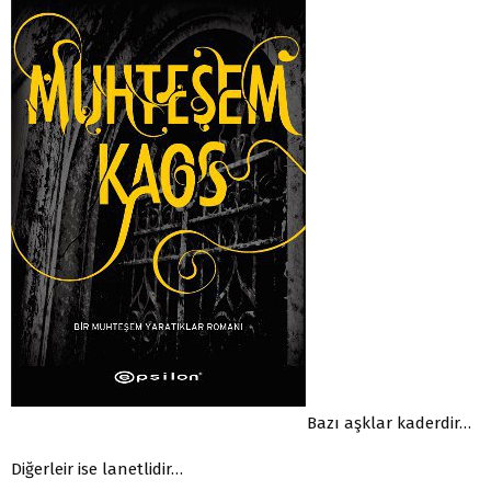
Bazı aşklar kaderdir…
Diğerleir ise lanetlidir…