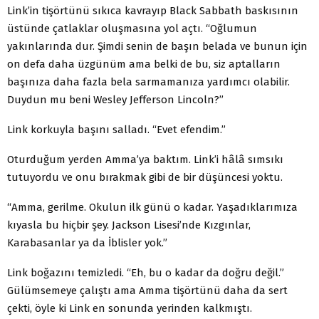
Link’in tişörtünü sıkıca kavrayıp Black Sabbath baskısının
üstünde çatlaklar oluşmasına yol açtı. “Oğlumun
yakınlarında dur. Şimdi senin de başın belada ve bunun için
on defa daha üzgünüm ama belki de bu, siz aptalların
başınıza daha fazla bela sarmamanıza yardımcı olabilir.
Duydun mu beni Wesley Jefferson Lincoln?”
Link korkuyla başını salladı. “Evet efendim.”
Oturduğum yerden Amma’ya baktım. Link’i hâlâ sımsıkı
tutuyordu ve onu bırakmak gibi de bir düşüncesi yoktu.
“Amma, gerilme. Okulun ilk günü o kadar. Yaşadıklarımıza
kıyasla bu hiçbir şey. Jackson Lisesi’nde Kızgınlar,
Karabasanlar ya da İblisler yok.”
Link boğazını temizledi. “Eh, bu o kadar da doğru değil.”
Gülümsemeye çalıştı ama Amma tişörtünü daha da sert
çekti, öyle ki Link en sonunda yerinden kalkmıştı.