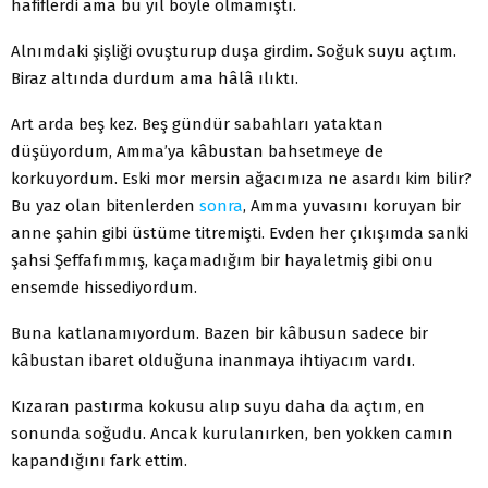
hafiflerdi ama bu yıl böyle olmamıştı.
Alnımdaki şişliği ovuşturup duşa girdim. Soğuk suyu açtım.
Biraz altında durdum ama hâlâ ılıktı.
Art arda beş kez. Beş gündür sabahları yataktan
düşüyordum, Amma’ya kâbustan bahsetmeye de
korkuyordum. Eski mor mersin ağacımıza ne asardı kim bilir?
Bu yaz olan bitenlerden
sonra
, Amma yuvasını koruyan bir
anne şahin gibi üstüme titremişti. Evden her çıkışımda sanki
şahsi Şeffafımmış, kaçamadığım bir hayaletmiş gibi onu
ensemde hissediyordum.
Buna katlanamıyordum. Bazen bir kâbusun sadece bir
kâbustan ibaret olduğuna inanmaya ihtiyacım vardı.
Kızaran pastırma kokusu alıp suyu daha da açtım, en
sonunda soğudu. Ancak kurulanırken, ben yokken camın
kapandığını fark ettim.