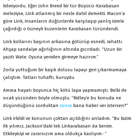
bilmiyordu. Eğer John Breed bir tür Büyücü-Karabasan
meleziyse, Link atlanmış bir nesle dahil demekti. Macon’a
göre Link, insanların düğünlerde karşılaşıp yanlış isimle
çağırdığı o Güneyli kuzenlerin Karabasan türündendi.
Link kollarını başının arkasına götürüp esnedi, rahattı.
Ahşap sandalye ağırlığının altında gıcırdadı. “Uzun bir
yazdı Wate. Oyuna yeniden girmeye hazırım.”
Zorla yuttuğum bir kaşık dolusu lapayı geri çıkarmamaya
çalıştım. Tatları tuhaftı, kuruydu.
Amma hayatı boyunca hiç kötü lapa yapmamıştı. Belki de
sıcak yüzünden böyle olmuştu. “Ridley’e bu konuda ne
düşündüğünü sorduktan
sonra
bana haber ver istersen?”
Link irkildi ve konunun çoktan açıldığını anladım. “Bu bizim
ilk yılımız, Jackson’daki tek Linkarabasan da benim.
Etkileyiciyi ve zararsızım ama oldukça kaslıyım- ”