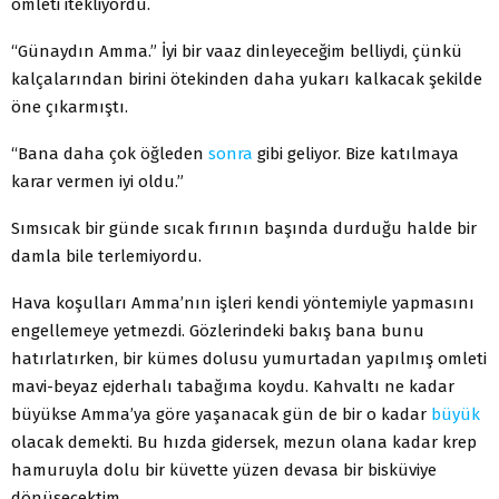
omleti itekliyordu.
“Günaydın Amma.” İyi bir vaaz dinleyeceğim belliydi, çünkü
kalçalarından birini ötekinden daha yukarı kalkacak şekilde
öne çıkarmıştı.
“Bana daha çok öğleden
sonra
gibi geliyor. Bize katılmaya
karar vermen iyi oldu.”
Sımsıcak bir günde sıcak fırının başında durduğu halde bir
damla bile terlemiyordu.
Hava koşulları Amma’nın işleri kendi yöntemiyle yapmasını
engellemeye yetmezdi. Gözlerindeki bakış bana bunu
hatırlatırken, bir kümes dolusu yumurtadan yapılmış omleti
mavi-beyaz ejderhalı tabağıma koydu. Kahvaltı ne kadar
büyükse Amma’ya göre yaşanacak gün de bir o kadar
büyük
olacak demekti. Bu hızda gidersek, mezun olana kadar krep
hamuruyla dolu bir küvette yüzen devasa bir bisküviye
dönüşecektim.