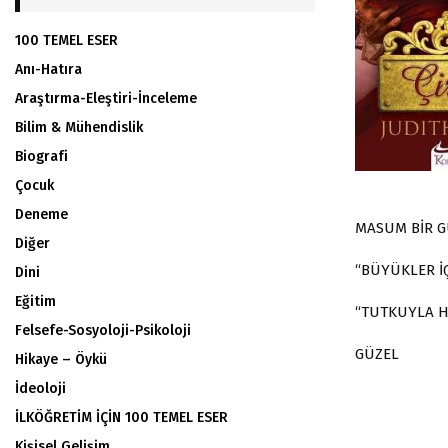
100 TEMEL ESER
Anı-Hatıra
Araştırma-Eleştiri-İnceleme
Bilim & Mühendislik
Biografi
Çocuk
Deneme
MASUM BİR GÜ
Diğer
“BÜYÜKLER İÇ
Dini
Eğitim
“TUTKUYLA H
Felsefe-Sosyoloji-Psikoloji
GÜZEL
Hikaye – Öykü
İdeoloji
İLKÖĞRETİM İÇİN 100 TEMEL ESER
Kişisel Gelişim