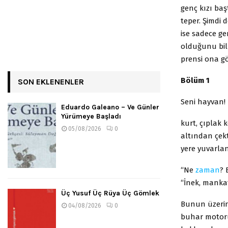
genç kızı ba
teper. Şimdi 
ise sadece ge
olduğunu bil
prensi ona g
Bölüm 1
SON EKLENENLER
Seni hayvan! 
Eduardo Galeano – Ve Günler
Yürümeye Başladı
kurt, çıplak 
05/08/2026
0
altından çekt
yere yuvarlan
“Ne
zaman
? 
“İnek, manka
Üç Yusuf Üç Rüya Üç Gömlek
Bunun üzerin
04/08/2026
0
buhar motor