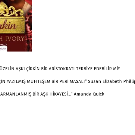
ZELİN AŞKI ÇİRKİN BİR ARİSTOKRATI TERBİYE EDEBİLİR Mİ?
İN YAZILMIŞ MUHTEŞEM BİR PERİ MASALI” Susan Elizabeth Philli
ARMANLANMIŞ BİR AŞK HİKAYESİ…” Amanda Quick