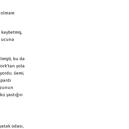
li olmam
i kaybetmiş,
n ucuna
lmişti, bu da
York’tan yola
iyordu. Gemi,
opardı
omzunun
nkü yastığın
yatak odası,