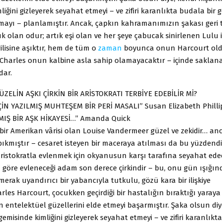
liğini gizleyerek seyahat etmeyi – ve zifiri karanlıkta budala bir g
mayı – planlamıştır. Ancak, çapkın kahramanımızın şakası geri t
aşık olan odur; artık eşi olan ve her şeye çabucak sinirlenen Lulu 
ilisine aşıktır, hem de tüm o
zaman
boyunca onun Harcourt ol
 Charles onun kalbine asla sahip olamayacaktır – içinde saklan
dar.
ZELİN AŞKI ÇİRKİN BİR ARİSTOKRATI TERBİYE EDEBİLİR Mİ?
İN YAZILMIŞ MUHTEŞEM BİR PERİ MASALI” Susan Elizabeth Phill
Ş BİR AŞK HİKAYESİ…” Amanda Quick
bir Amerikan vârisi olan Louise Vandermeer güzel ve zekidir… an
ıkmıştır – cesaret isteyen bir maceraya atılması da bu yüzdendi
aristokratla evlenmek için okyanusun karşı tarafına seyahat edec
göre evleneceği adam son derece çirkindir – bu, onu gün ışığın
merak uyandırıcı bir yabancıyla tutkulu, gözü kara bir ilişkiye
arles Harcourt, çocukken geçirdiği bir hastalığın bıraktığı yaray
 entelektüel güzellerini elde etmeyi başarmıştır. Şaka olsun diy
gemisinde kimliğini gizleyerek seyahat etmeyi – ve zifiri karanlıkt