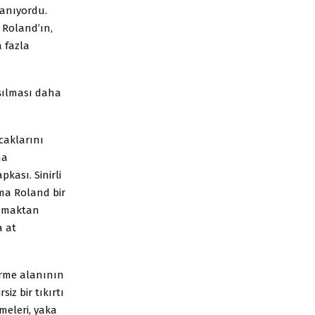
lanıyordu.
 Roland’ın,
 fazla
aşılması daha
caklarını
na
pkası. Sinirli
ama Roland bir
anmaktan
a at
örme alanının
siz bir tıkırtı
meleri, yaka