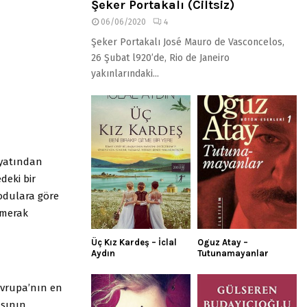
Şeker Portakalı (Ciltsiz)
06/06/2020
4
Şeker Portakalı José Mauro de Vasconcelos,
26 Şubat l920’de, Rio de Janeiro
yakınlarındaki...
ayatından
deki bir
kodulara göre
 merak
Üç Kız Kardeş – İclal
Oguz Atay –
Aydın
Tutunamayanlar
Avrupa’nın en
ısının