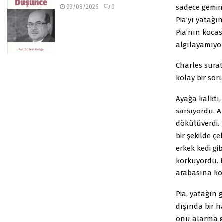
sadece gemini
03/08/2026
0
Pia’yı yatağı
Pia’nın koca
algılayamıyo
Charles surat
kolay bir so
Ayağa kalktı,
sarsıyordu. A
dökülüverdi. B
bir şekilde ç
erkek kedi g
korkuyordu. B
arabasına ko
Pia, yatağın
dışında bir ha
onu alarma g