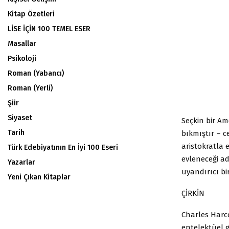
Kitap Özetleri
LİSE İÇİN 100 TEMEL ESER
Masallar
Psikoloji
Roman (Yabancı)
Roman (Yerli)
Şiir
Siyaset
Seçkin bir A
Tarih
bıkmıştır – c
aristokratla 
Türk Edebiyatının En İyi 100 Eseri
evleneceği ad
Yazarlar
uyandırıcı bir
Yeni Çıkan Kitaplar
ÇİRKİN
Charles Harco
entelektüel g