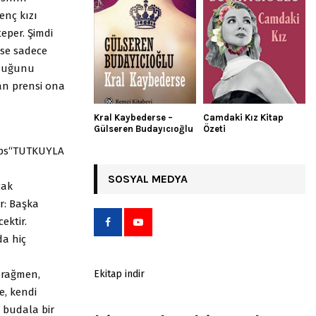
enç kızı
eper. Şimdi
ise sadece
duğunu
an prensi ona
Kral Kaybederse –
Camdaki Kız Kitap
Gülseren Budayıcıoğlu
Özeti
ips“TUTKUYLA
SOSYAL MEDYA
cak
r: Başka
ektir.
da hiç
a rağmen,
Ekitap indir
e, kendi
a budala bir