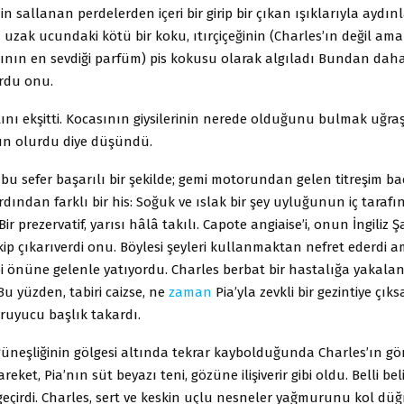
n sallanan perdelerden içeri bir girip bir çıkan ışıklarıyla aydın
n uzak ucundaki kötü bir koku, ıtırçiçeğinin (Charles’ın değil ama
sının en sevdiği parfüm) pis kokusu olarak algıladı Bundan daha
rdu onu.
ını ekşitti. Kocasının giysilerinin nerede olduğunu bulmak uğr
run olurdu diye düşündü.
 bu sefer başarılı bir şekilde; gemi motorundan gelen titreşim ba
rdından farklı bir his: Soğuk ve ıslak bir şey uyluğunun iç tarafı
ir prezervatif, yarısı hâlâ takılı. Capote angiaise’i, onun İngiliz Şa
ekip çıkarıverdi onu. Böylesi şeyleri kullanmaktan nefret ederdi 
ibi önüne gelenle yatıyordu. Charles berbat bir hastalığa yakal
u yüzden, tabiri caizse, ne
zaman
Pia’yla zevkli bir gezintiye çıks
ruyucu başlık takardı.
 güneşliğinin gölgesi altında tekrar kaybolduğunda Charles’ın g
reket, Pia’nın süt beyazı teni, gözüne ilişiverir gibi oldu. Belli belir
eçirdi. Charles, sert ve keskin uçlu nesneler yağmurunu
kol düğ