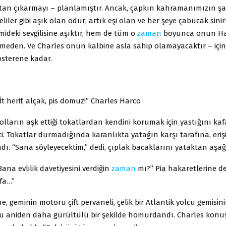
ştan çıkarmayı – planlamıştır. Ancak, çapkın kahramanımızın şa
deliler gibi aşık olan odur; artık eşi olan ve her şeye çabucak sin
mideki sevgilisine aşıktır, hem de tüm o
zaman
boyunca onun Ha
meden. Ve Charles onun kalbine asla sahip olamayacaktır – içi
österene kadar.
İt herif, alçak, pis domuz!” Charles Harco
kolların aşk ettiği tokatlardan kendini korumak için yastığını ka
i. Tokatlar durmadığında karanlıkta yatağın karşı tarafına, eriş
dı. “Sana söyleyecektim,” dedi, çıplak bacaklarını yataktan aşağı
Bana evlilik davetiyesini verdiğin
zaman
mı?” Pia hakaretlerine de
fa…”
e, geminin motoru
çift pervaneli, çelik bir Atlantik yolcu gemisi
u
aniden daha gürültülü bir şekilde homurdandı. Charles konu