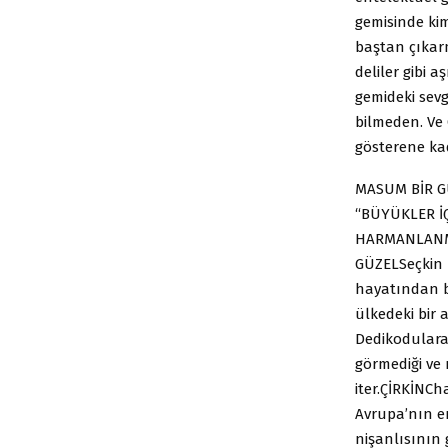
gemisinde kim
baştan çıkar
deliler gibi 
gemideki sevg
bilmeden. Ve
gösterene ka
MASUM BİR GÜ
“BÜYÜKLER İÇ
HARMANLANMI
GÜZELSeçkin 
hayatından b
ülkedeki bir 
Dedikodulara 
görmediği ve 
iter.ÇİRKİNCh
Avrupa’nın en
nişanlısının 