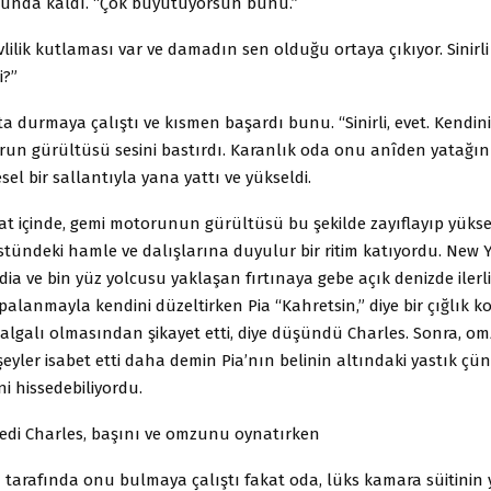
unda kaldı. “Çok büyütüyorsun bunu.”
vlilik kutlaması var ve damadın sen olduğu ortaya çıkıyor. Sinir
i?”
a durmaya çalıştı ve kısmen başardı bunu. “Sinirli, evet. Kendin
run gürültüsü sesini bastırdı. Karanlık oda onu anîden yatağı
sel bir sallantıyla yana yattı ve yükseldi.
t içinde, gemi motorunun gürültüsü bu şekilde zayıflayıp yükse
tündeki hamle ve dalışlarına duyulur bir ritim katıyordu. New 
ia ve bin yüz yolcusu yaklaşan fırtınaya gebe açık denizde ilerl
palanmayla kendini düzeltirken Pia “Kahretsin,” diye bir çığlık k
lgalı olmasından şikayet etti, diye düşündü Charles. Sonra, 
eyler isabet etti
daha demin Pia’nın belinin altındaki yastık çü
ini hissedebiliyordu.
dedi Charles, başını ve omzunu oynatırken
 tarafında onu bulmaya çalıştı fakat oda, lüks kamara süitinin 