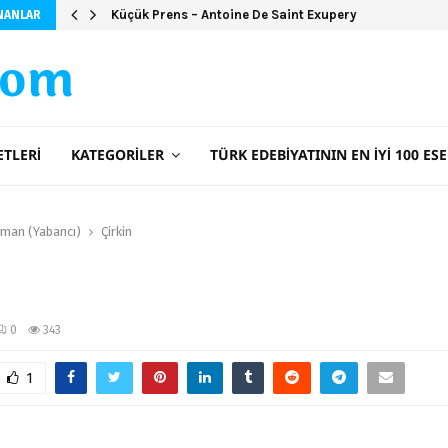
Küçük Prens – Antoine De Saint Exupery
NANLAR
com
ETLERI
KATEGORILER
TÜRK EDEBIYATININ EN İYI 100 ESE
man (Yabancı)
Çirkin
0
343
1