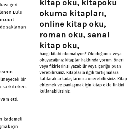
kitap oku, kitapoku
kası geri
okuma kitapları,
irlenen Lulu
rcourt
online kitap oku,
nde saklanan
roman oku, sanal
kitap oku,
hangi kitabi okumalıyım? Okuduğunuz veya
okuyacağınız kitaplar hakkında yorum, öneri
veya fikirlerinizi yazabilir veya içeriğe puan
fasının
verebilirsiniz. Kitaplarla ilgili tartışmalara
katılarak arkadaşlarınıza önerebilirsiniz.
Kitap
ilmeyecek bir
eklemek
ve paylaşmak için kitap ekle linkini
 sarkıtırken.
kullanabilirsiniz.
vam etti.
nin kademeli
şmak için