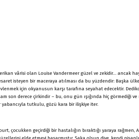
merikan vârisi olan Louise Vandermeer güzel ve zekidir… ancak h
esaret isteyen bir maceraya atılması da bu yüzdendir: Başka ülke
evlenmek için okyanusun karşı tarafına seyahat edecektir. Dedi
am son derece çirkindir – bu, onu gün ışığında hiç görmediği ve
 yabancıyla tutkulu, gözü kara bir ilişkiye iter.
urt, çocukken geçirdiği bir hastalığın bıraktığı yaraya rağmen, 
üzellerini elde etmeyi başarmıştır. Şaka olsun diye, kendi nişanl