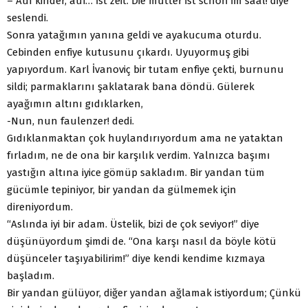
– Auf kinder, auf… İst zeit. Die mutter ist schon im saal! diye
seslendi.
Sonra yatağımın yanına geldi ve ayakucuma oturdu.
Cebinden enfiye kutusunu çıkardı. Uyuyormuş gibi
yapıyordum. Karl İvanoviç bir tutam enfiye çekti, burnunu
sildi; parmaklarını şaklatarak bana döndü. Gülerek
ayağımın altını gıdıklarken,
-Nun, nun faulenzer! dedi.
Gıdıklanmaktan çok huylandırıyordum ama ne yataktan
fırladım, ne de ona bir karşılık verdim. Yalnızca başımı
yastığın altına iyice gömüp sakladım. Bir yandan tüm
gücümle tepiniyor, bir yandan da gülmemek için
direniyordum.
“Aslında iyi bir adam. Üstelik, bizi de çok seviyor!” diye
düşünüyordum şimdi de. “Ona karşı nasıl da böyle kötü
düşünceler taşıyabilirim!” diye kendi kendime kızmaya
başladım.
Bir yandan gülüyor, diğer yandan ağlamak istiyordum; Çünkü