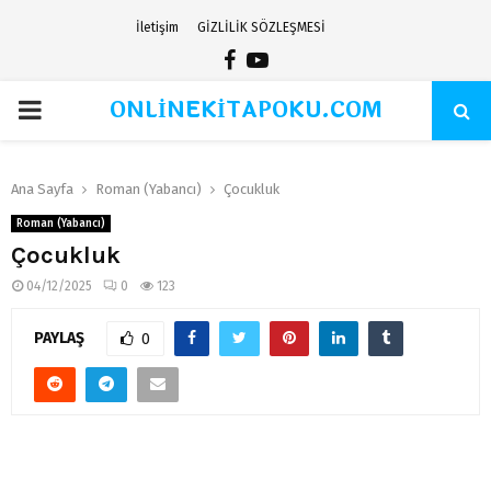
İletişim
GİZLİLİK SÖZLEŞMESİ
Facebook
Youtube
ONLİNEKİTAPOKU.COM
PRIMARY
MENU
Ana Sayfa
Roman (Yabancı)
Çocukluk
Roman (Yabancı)
Çocukluk
04/12/2025
0
123
PAYLAŞ
0