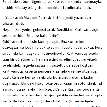
Bir elinde sabun, diğerinde su kabı ve omzunda havlusuyla,
o ciddî Nikolay bile gülümsemekten kendini alamadı.
– Yeter artık Vladimir Petroviç, lütfen şimdi yüzünüzü
yıkayın! dedi.
Neşem iyice yerine gelmişti artık. Derslikten Karl İvanoviç’in
sesi duyuldu: -Sind sie bald fertig?
Ciddî ve sert bir sesle konuşmuştu. Biraz önce beni
gözyaşlarına boğan sıcak ve samimî sesten eser yoktu. Ders
sırasında bambaşka biri oluveriyordu. Karl İvanoviç orada
tam bir öğretmendi. Hemen giyindim, elimi yüzümü yıkadım
ve elimdeki fırçayla saçlarımı düzeltip dersliğe koştum.
Karl İvanoviç kapıyla pencere arasındaki yerine oturmuş,
gözlükleri de her zamanki gibi burnunun ucuna kadar
düşmüştü. Elindeki kitabı okuyordu. Kapının solunda iki raf
asılıydı. Bu raflardan biri bize, diğeri de Karl İvanoviç’e aitti.
Bizim rafımızda bazıları düzgün şekilde yerleştirilmiş kitaplar
vardı. Bu kitapların çoğu ders kitabı değildi ve rastgele