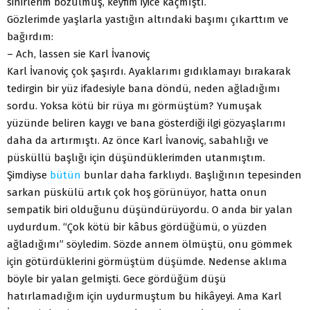
sinirlerim bozulmuş, keyfim iyice kaçmıştı.
Gözlerimde yaşlarla yastığın altındaki başımı çıkarttım ve
bağırdım:
– Ach, lassen sie Karl İvanoviç
Karl İvanoviç çok şaşırdı. Ayaklarımı gıdıklamayı bırakarak
tedirgin bir yüz ifadesiyle bana döndü, neden ağladığımı
sordu. Yoksa kötü bir rüya mı görmüştüm? Yumuşak
yüzünde beliren kaygı ve bana gösterdiği ilgi gözyaşlarımı
daha da artırmıştı. Az önce Karl İvanoviç, sabahlığı ve
püsküllü başlığı için düşündüklerimden utanmıştım.
Şimdiyse
bütün
bunlar daha farklıydı. Başlığının tepesinden
sarkan püskülü artık çok hoş görünüyor, hatta onun
sempatik biri olduğunu düşündürüyordu. O anda bir yalan
uydurdum. “Çok kötü bir kâbus gördüğümü, o yüzden
ağladığımı” söyledim. Sözde annem ölmüştü, onu gömmek
için götürdüklerini görmüştüm düşümde. Nedense aklıma
böyle bir yalan gelmişti. Gece gördüğüm düşü
hatırlamadığım için uydurmuştum bu hikâyeyi. Ama Karl