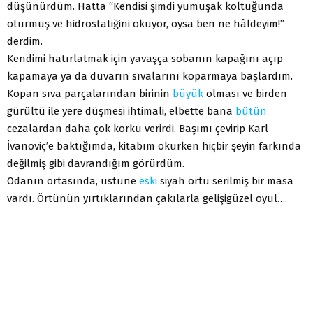
düşünürdüm. Hatta “Kendisi şimdi yumuşak koltuğunda
oturmuş ve hidrostatiğini okuyor, oysa ben ne hâldeyim!”
derdim.
Kendimi hatırlatmak için yavaşça sobanın kapağını açıp
kapamaya ya da duvarın sıvalarını koparmaya başlardım.
Kopan sıva parçalarından birinin
büyük
olması ve birden
gürültü ile yere düşmesi ihtimali, elbette bana
bütün
cezalardan daha çok korku verirdi. Başımı çevirip Karl
İvanoviç’e baktığımda, kitabım okurken hiçbir şeyin farkında
değilmiş gibi davrandığım görürdüm.
Odanın ortasında, üstüne
eski
siyah örtü serilmiş bir masa
vardı. Örtünün yırtıklarından çakılarla gelişigüzel oyul….