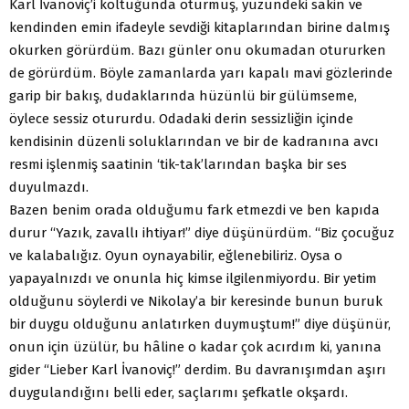
Karl İvanoviç’i koltuğunda oturmuş, yüzündeki sakin ve
kendinden emin ifadeyle sevdiği kitaplarından birine dalmış
okurken görürdüm. Bazı günler onu okumadan otururken
de görürdüm. Böyle zamanlarda yarı kapalı mavi gözlerinde
garip bir bakış, dudaklarında hüzünlü bir gülümseme,
öylece sessiz otururdu. Odadaki derin sessizliğin içinde
kendisinin düzenli soluklarından ve bir de kadranına avcı
resmi işlenmiş saatinin ‘tik-tak’larından başka bir ses
duyulmazdı.
Bazen benim orada olduğumu fark etmezdi ve ben kapıda
durur “Yazık, zavallı ihtiyar!” diye düşünürdüm. “Biz çocuğuz
ve kalabalığız. Oyun oynayabilir, eğlenebiliriz. Oysa o
yapayalnızdı ve onunla hiç kimse ilgilenmiyordu. Bir yetim
olduğunu söylerdi ve Nikolay’a bir keresinde bunun buruk
bir duygu olduğunu anlatırken duymuştum!” diye düşünür,
onun için üzülür, bu hâline o kadar çok acırdım ki, yanına
gider “Lieber Karl İvanoviç!” derdim. Bu davranışımdan aşırı
duygulandığını belli eder, saçlarımı şefkatle okşardı.