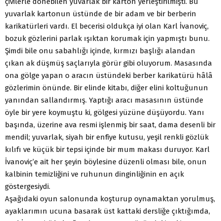
çivilerle dönebilen yuvarlak bir karton yerleştirilmişti. Bu
yuvarlak kartonun üstünde de bir adam ve bir berberin
karikatürleri vardı. El becerisi oldukça iyi olan Karl İvanoviç,
bozuk gözlerini parlak ışıktan korumak için yapmıştı bunu.
Şimdi bile onu sabahlığı içinde, kırmızı başlığı alandan
çıkan ak düşmüş saçlarıyla görür gibi oluyorum. Masasında
ona gölge yapan o aracın üstündeki berber karikatürü hâlâ
gözlerimin önünde. Bir elinde kitabı, diğer elini koltuğunun
yanından sallandırmış. Yaptığı aracı masasının üstünde
öyle bir yere koymuştu ki, gölgesi yüzüne düşüyordu. Yanı
başında, üzerine ava resmi işlenmiş bir saat, dama desenli bir
mendil; yuvarlak, siyah bir enfiye kutusu, yeşil renkli gözlük
kılıfı ve küçük bir tepsi içinde bir mum makası duruyor. Karl
İvanoviç’e ait her şeyin böylesine düzenli olması bile, onun
kalbinin temizliğini ve ruhunun dinginliğinin en açık
göstergesiydi.
Aşağıdaki oyun salonunda koşturup oynamaktan yorulmuş,
ayaklarımın ucuna basarak üst kattaki dersliğe çıktığımda,