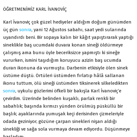
ÖĞRETMENİMİZ KARL İVANOVİÇ
Karl İvanoviç çok güzel hediyeler aldığım doğum günümden
üç gün
sonra
, yani 12 Ağustos sabahı, saat yedi sularında
uyandırdı beni. Bir sopaya kalın bir kâğıt yapıştırarak yaptığı
sineklikle baş ucumdaki duvara konan sineği öldürmeye
çalışmış ama bunu öyle beceriksizce yapmıştı ki sineğe
vururken, ismini taşıdığım koruyucu azizin baş ucumda
duran ikonuna da vurmuştu. Darbenin etkisiyle ölen sinek
üstüme düştü. Örtüleri üstümden fırlatıp hâlâ sallanan
ikonu tuttum, ölü sineği üstümden tiksinerek silkeledikten
sonra
, uykulu gözlerimi öfkeli bir bakışla Karl İvanoviç’e
çevirdim. Üzerinde belinden kuşaklı, parlak renkli bir
sabahlık; başında kırmızı yünden örülmüş püsküllü bir
başlık; ayaklarında yumuşak keçi derisinden çizmeleriyle
odada geziniyor, gözüne çarpan sinekleri nişan aldığı
sinekliği ve sağa sola vurmaya devam ediyordu. Düşünmeye
başladım: