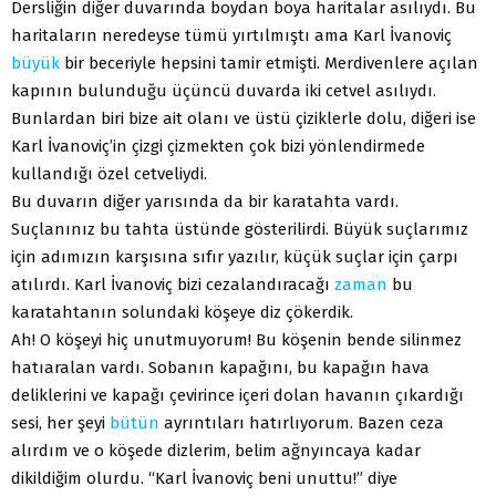
Dersliğin diğer duvarında boydan boya haritalar asılıydı. Bu
haritaların neredeyse tümü yırtılmıştı ama Karl İvanoviç
büyük
bir beceriyle hepsini tamir etmişti. Merdivenlere açılan
kapının bulunduğu üçüncü duvarda iki cetvel asılıydı.
Bunlardan biri bize ait olanı ve üstü çiziklerle dolu, diğeri ise
Karl İvanoviç’in çizgi çizmekten çok bizi yönlendirmede
kullandığı özel cetveliydi.
Bu duvarın diğer yarısında da bir karatahta vardı.
Suçlanınız bu tahta üstünde gösterilirdi. Büyük suçlarımız
için adımızın karşısına sıfır yazılır, küçük suçlar için çarpı
atılırdı. Karl İvanoviç bizi cezalandıracağı
zaman
bu
karatahtanın solundaki köşeye diz çökerdik.
Ah! O köşeyi hiç unutmuyorum! Bu köşenin bende silinmez
hatıaralan vardı. Sobanın kapağını, bu kapağın hava
deliklerini ve kapağı çevirince içeri dolan havanın çıkardığı
sesi, her şeyi
bütün
ayrıntıları hatırlıyorum. Bazen ceza
alırdım ve o köşede dizlerim, belim ağnyıncaya kadar
dikildiğim olurdu. “Karl İvanoviç beni unuttu!” diye