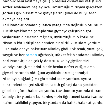
İvanoviç beni avutmaya çalışıp başımı okşayarak yatıştırıcı
sözler söylemeye başlayınca, uydurduğum rüyayı gerçekten
görmüş gibi hissettim ve gözyaşlarını şimdi de bu yüzden
akmaya başladı.
Karl İvanoviç odadan çılanca yatağımda doğrulup oturdum.
Küçük ayaklanma çoraplarımı giymeye çalışırken göz-
yaşlarımın dinmesine rağmen, uydurduğum o korkunç
rüyanın kötü düşüncelerinden bir türlü kurtulamıyordum.
Bu sırada odaya bakıcımız Nikolay girdi. Çok temiz, yumuşak,
saygılı ve her
zaman
ağırbaşlı, ufak tefek bir adamdı Nikolay.
Karl İvanoviç’le de çok iyi dosttu. Nikolay giysilerimizi;
Volodya’nın çizmelerini, bir de benim nefret ettiğim ama
giymek zorunda olduğum ayakkabılarımı getirmişti.
Niikolay’ın ağladığımı görmesini istemiyordum. Ayrıca
pencerelerden içeri süzülen sabah güneşi daha şimdiden
güzel bir günü haber veriyordu. Lavabonun yanında duran
Volodya bir yandan kız kardeşimizin öğretmeni Maria Ivanov-
na’nın taklidini yapıyor, bir yandan da kahkahalar atıyordu.