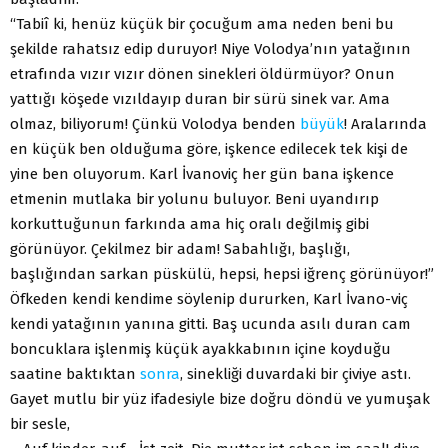
“Tabiî ki, henüz küçük bir çocuğum ama neden beni bu
şekilde rahatsız edip duruyor! Niye Volodya’nın yatağının
etrafında vızır vızır dönen sinekleri öldürmüyor? Onun
yattığı köşede vızıldayıp duran bir sürü sinek var. Ama
olmaz, biliyorum! Çünkü Volodya benden
büyük
! Aralarında
en küçük ben olduğuma göre, işkence edilecek tek kişi de
yine ben oluyorum. Karl İvanoviç her gün bana işkence
etmenin mutlaka bir yolunu buluyor. Beni uyandırıp
korkuttuğunun farkında ama hiç oralı değilmiş gibi
görünüyor. Çekilmez bir adam! Sabahlığı, başlığı,
başlığından sarkan püskülü, hepsi, hepsi iğrenç görünüyor!”
Öfkeden kendi kendime söylenip dururken, Karl İvano-viç
kendi yatağının yanına gitti. Baş ucunda asılı duran cam
boncuklara işlenmiş küçük ayakkabının içine koyduğu
saatine baktıktan
sonra
, sinekliği duvardaki bir çiviye astı.
Gayet mutlu bir yüz ifadesiyle bize doğru döndü ve yumuşak
bir sesle,