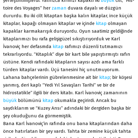
yerleştirilmişlerdi. Yalnızca kırmızı kapaklı iki
büyük
cilt, “His-
toire des Voyages” her
zaman
duvara dayalı ve düzgün
dururdu. Bu iki cilt kitaptan başka kalın kitaplar, ince küçük
kitaplar, kapağı olmayan kitaplar ve içinde
kitap
olmayan
kapaklar karmakarışık duruyordu. Oyun saatimiz geldiğinde
kitaplarımızı bu rafa gelişigüzel sıkıştırıyorduk ve Karl
İvanoviç her defasmda
kitap
rafımızı düzenli tutmamızı
tekrarlıyordu. “Kitaplık” diye bir kart bile yapıştırmıştı rafın
üstüne. Kendi rafındaki kitapların sayısı azdı ama farklı
türden kitaplar vardı. Üçü tanesini hiç unutmuyorum.
Lahana bahçelerinin gübrelenmesine ait bir
kitap
; bir köşesi
yanmış, deri kaplı “Yedi Yıl Savaşları Tarihi” ve bir de
hidrostatikle” ilgili bir ders kitabı. Karl İvanoviç zamanının
büyük
bölümünü
kitap
okumakla geçirirdi. Ancak bu
saydıklarım ve “Kuzey Ansı” adındaki bir dergiden başka bir
şey okuduğunu da görmemiştik.
Bana Karl İvanoviç’in rafında onu bana kitaplarından daha
önce hatırlatan bir şey vardı. Tahta bir zemine küçük tahta