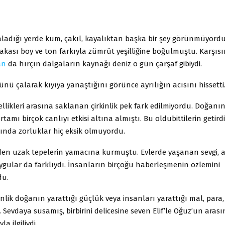
ladığı yerde kum, çakıl, kayalıktan başka bir şey görünmüyordu.
 yakası boy ve ton farkıyla zümrüt yeşilliğine boğulmuştu. Karşıs
an
da hırçın dalgaların kaynağı deniz o gün çarşaf gibiydi.
ü çalarak kıyıya yanaştığını görünce ayrılığın acısını hissetti
likleri arasına saklanan çirkinlik pek fark edilmiyordu. Doğanın
tamı birçok canlıyı etkisi altına almıştı. Bu oldubittilerin getird
nda zorluklar hiç eksik olmuyordu.
nden uzak tepelerin yamacına kurmuştu. Evlerde yaşanan sevgi, ac
ygular da farklıydı. İnsanların birçoğu haberleşmenin özlemini
du.
nlik doğanın yarattığı güçlük veya insanları yarattığı mal, para,
di. Sevdaya susamış, birbirini delicesine seven Elif’le Oğuz’un aras
a ilgiliydi.