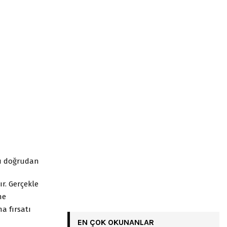
ı doğrudan
r. Gerçekle
ne
a fırsatı
EN ÇOK OKUNANLAR