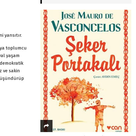
i yansıtır.
veya toplumcu
syal yaşam
 demokratik
z ve sakin
i düşündürüp