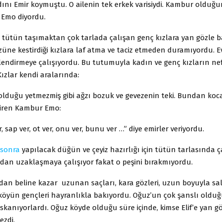
dını Emir koymuştu. O ailenin tek erkek varisiydi. Kambur oldu
Emo diyordu.
tütün taşımaktan çok tarlada çalışan genç kızlara yan gözle
züne kestirdiği kızlara laf atma ve taciz etmeden duramıyordu.
endirmeye çalışıyordu. Bu tutumuyla kadın ve genç kızların nef
Kızlar kendi aralarında:
i olduğu yetmezmiş gibi ağzı bozuk ve gevezenin teki. Bundan ko
ştiren Kambur Emo:
er, sap ver, ot ver, onu ver, bunu ver …” diye emirler veriyordu.
sonra
yapılacak düğün ve çeyiz hazırlığı için tütün tarlasında ç
an uzaklaşmaya çalışıyor fakat o peşini bırakmıyordu.
dan beline kazar uzunan saçları, kara gözleri, uzun boyuyla sa
öyün gençleri hayranlıkla bakıyordu. Oğuz’un çok şanslı oldu
skanıyorlardı. Oğuz köyde olduğu süre içinde, kimse Elif’e yan 
ezdi.