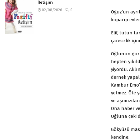
İletişim
02/08/2026
0
Oğuz’un ayrıl
koparıp evle
Elif, tütün t
çaresizlik iç
Oğlunun gurb
hepten yıkıld
yiyordu. Aklı
dernek yapal
Kambur Emo’y
yetmez. Öte 
ve aşımızdan 
Ona haber ver
Oğluna çeki 
Gökyüzü masma
kendine: