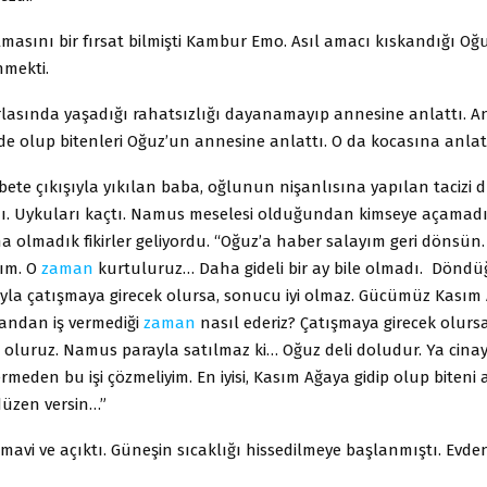
masını bir fırsat bilmişti Kambur Emo. Asıl amacı kıskandığı Oğ
nmekti.
arlasında yaşadığı rahatsızlığı dayanamayıp annesine anlattı. A
inde olup bitenleri Oğuz’un annesine anlattı. O da kocasına anlat
ete çıkışıyla yıkılan baba, oğlunun nişanlısına yapılan tacizi
ı. Uykuları kaçtı. Namus meselesi olduğundan kimseye açamadı. İ
na olmadık fikirler geliyordu. “Oğuz’a haber salayım geri dönsü
ım. O
zaman
kurtuluruz… Daha gideli bir ay bile olmadı. Dönd
la çatışmaya girecek olursa, sonucu iyi olmaz. Gücümüz Kasım
yandan iş vermediği
zaman
nasıl ederiz? Çatışmaya girecek olurs
oluruz. Namus parayla satılmaz ki… Oğuz deli doludur. Ya cinay
meden bu işi çözmeliyim. En iyisi, Kasım Ağaya gidip olup biteni
düzen versin…”
vi ve açıktı. Güneşin sıcaklığı hissedilmeye başlanmıştı. Evden 