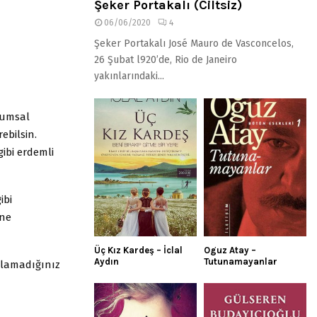
Şeker Portakalı (Ciltsiz)
06/06/2020
4
Şeker Portakalı José Mauro de Vasconcelos,
26 Şubat l920’de, Rio de Janeiro
yakınlarındaki...
lumsal
ebilsin.
ibi erdemli
ibi
ine
Üç Kız Kardeş – İclal
Oguz Atay –
Aydın
Tutunamayanlar
ulamadığınız