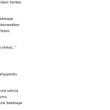
ğundan herkes
 bakmaya
 Evlenmekten
retini
ca olmaz…”
alışıyordu.
lına salına
ğunu
gözle bakmaya