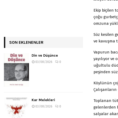
Ekip biçilen t
çoğu gurbetçi
omzuna yükle
Söz kesilen g
ve kavuşma t
SON EKLENENLER
Vapurun baca
Din ve Düşünce
yayılıyor ve 
03/08/2026
0
uğultulu düdü
peşinden süzü
Köylünün çoğ
Çalışanların 
Kar Melekleri
Toplanan tüt
03/08/2026
0
gelenlerden 
salyalar aka