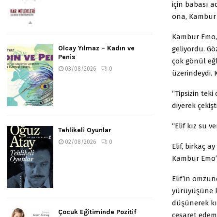
için babası a
ona, Kambur 
Kambur Emo, 
Olcay Yılmaz – Kadın ve
geliyordu. Gö
Penis
çok gönül eğl
03/08/2026
0
üzerindeydi. 
“Tipsizin tek
diyerek çeki
“Elif kız su v
Tehlikeli Oyunlar
02/08/2026
0
Elif, birkaç ay
Kambur Emo’d
Elif’in omzun
yürüyüşüne k
düşünerek kı
Çocuk Eğitiminde Pozitif
cesaret edem