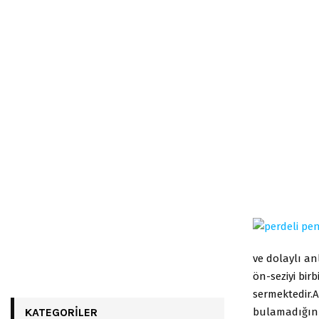
ve dolaylı an
ön-seziyi bir
sermektedir.A
bulamadığını
KATEGORILER