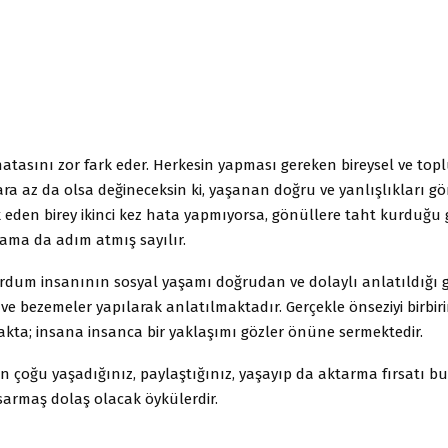
atasını zor fark eder. Herkesin yapması gereken bireysel ve top
a az da olsa değineceksin ki, yaşanan doğru ve yanlışlıkları gör
 eden birey ikinci kez hata yapmıyorsa, gönüllere taht kurduğu g
ama da adım atmış sayılır.
rdum insanının sosyal yaşamı doğrudan ve dolaylı anlatıldığı g
e bezemeler yapılarak anlatılmaktadır. Gerçekle önseziyi birbir
akta; insana insanca bir yaklaşımı gözler önüne sermektedir.
n çoğu yaşadığınız, paylaştığınız, yaşayıp da aktarma fırsatı b
sarmaş dolaş olacak öykülerdir.