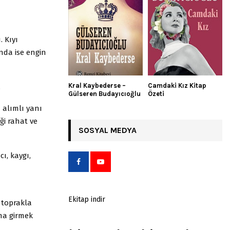
 Kıyı
ında ise engin
Kral Kaybederse –
Camdaki Kız Kitap
.
Gülseren Budayıcıoğlu
Özeti
 alımlı yanı
iği rahat ve
SOSYAL MEDYA
ı, kaygı,
Ekitap indir
 toprakla
ına girmek