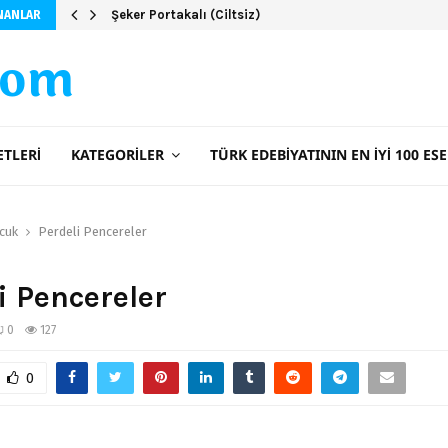
Üç Kız Kardeş – İclal Aydın
NANLAR
com
ETLERI
KATEGORILER
TÜRK EDEBIYATININ EN İYI 100 ESE
cuk
Perdeli Pencereler
i Pencereler
0
127
0