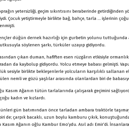
oprağın yetersizliği, geçim sıkıntısını beraberinde getirdiğinden y
ydi. Çocuk yetiştirmeyle birlikte bağ, bahçe, tarla … işlerinin çoğ
nmişti.
ençler düğün dernek hazırlığı için gurbetin yolunu tuttuğunda a
utkusuyla söylenen şarkı, türküler uzayıp gidiyordu.
sından çıkan duman, hafiften esen rüzgârın etkisiyle ormanlı
oradan da kaybolup gidiyordu. Yolcu etmeye babası gelmişti. Vap
k sesiyle birlikte bekleşenlerle yolcuların karşılıklı sallanan el
len nemli ve gözü yaşlılar arasında olanlardan biri de babasıy
u Kasım Ağanın tütün tarlalarında çalışarak geçimini sağlıyor
çoğu kadın ve kızlardı.
ünleri gün batımından önce tarladan ambara traktörle taşıma
biri de; çarpık bacaklı, uzun boylu kamburu çıkık, konuştuğun
n Kasım Ağanın oğlu Kambur Emo’ydu. Asıl adı Emir’di. İnsanlar