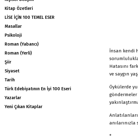
Kitap Özetleri
LİSE İÇİN 100 TEMEL ESER
Masallar
Psikoloji
Roman (Yabancı)
İnsan kendi h
Roman (Yerli)
sorumluluklar
Şiir
Hatasını fark
Siyaset
ve saygın yaş
Tarih
Öykülerde yu
Türk Edebiyatının En İyi 100 Eseri
göndermeler v
Yazarlar
yakınlaştırm
Yeni Çıkan Kitaplar
Anlatılanları
anılarınızla 
*