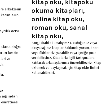
kitap oku, kitapoku
okuma kitapları,
öre erkeklerin
u kadınların
online kitap oku,
roman oku, sanal
yrılık acısı
kitap oku,
hangi kitabi okumalıyım? Okuduğunuz veya
k alana doğru
okuyacağınız kitaplar hakkında yorum, öneri
urun keskin
veya fikirlerinizi yazabilir veya içeriğe puan
verebilirsiniz. Kitaplarla ilgili tartışmalara
leri ve
katılarak arkadaşlarınıza önerebilirsiniz.
Kitap
dı.
eklemek
ve paylaşmak için kitap ekle linkini
kullanabilirsiniz.
du.
ya
da ağzından
a emretmesi