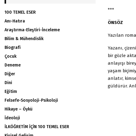
***
100 TEMEL ESER
Anı-Hatıra
ÖNSÖZ
Araştırma-Eleştiri-İnceleme
Yazılan roman
Bilim & Mühendislik
Biografi
Yazanı, çizen
bir gözle akt
Çocuk
anlayışı bir
Deneme
yaşam biçimiy
Diğer
anlatır, kims
Dini
güldürür. Anl
Eğitim
Felsefe-Sosyoloji-Psikoloji
Hikaye – Öykü
İdeoloji
İLKÖĞRETİM İÇİN 100 TEMEL ESER
Kişisel Gelişim