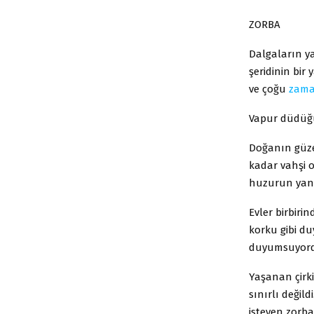
ZORBA
Dalgaların ya
şeridinin bir
ve çoğu
zam
Vapur düdüğün
Doğanın güzel
kadar vahşi or
huzurun yanı
Evler birbiri
korku gibi du
duyumsuyor
Yaşanan çirki
sınırlı değil
isteyen zorbayl