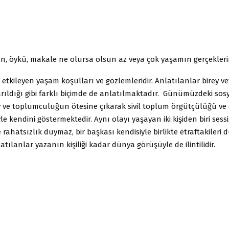
, öykü, makale ne olursa olsun az veya çok yaşamın gerçeklerin
i etkileyen yaşam koşulları ve gözlemleridir. Anlatılanlar birey 
arıldığı gibi farklı biçimde de anlatılmaktadır. Günümüzdeki so
ey ve toplumculuğun ötesine çıkarak sivil toplum örgütçülüğü ve
le kendini göstermektedir. Aynı olayı yaşayan iki kişiden biri sessi
e rahatsızlık duymaz, bir başkası kendisiyle birlikte etraftakiler
atılanlar yazanın kişiliği kadar dünya görüşüyle de ilintilidir.