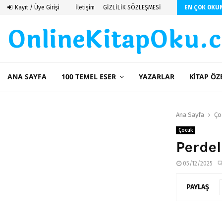
z)
Kayıt / Üye Girişi
İletişim
GİZLİLİK SÖZLEŞMESİ
EN ÇOK OKU
OnlineKitapOku.
ANA SAYFA
100 TEMEL ESER
YAZARLAR
KITAP ÖZ
Ana Sayfa
Ço
Çocuk
Perdel
05/12/2025
PAYLAŞ