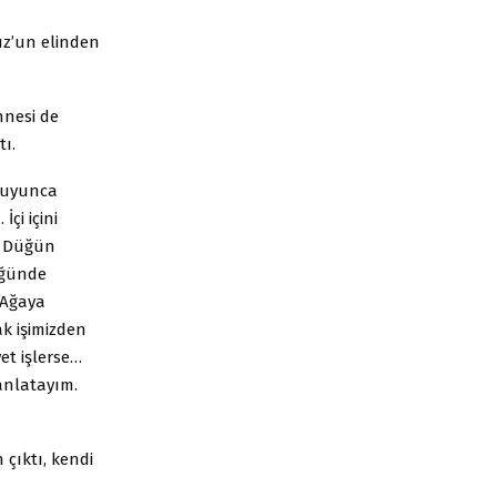
uz’un elinden
nnesi de
tı.
 duyunca
çi içini
n. Düğün
üğünde
 Ağaya
ak işimizden
et işlerse…
 anlatayım.
çıktı, kendi