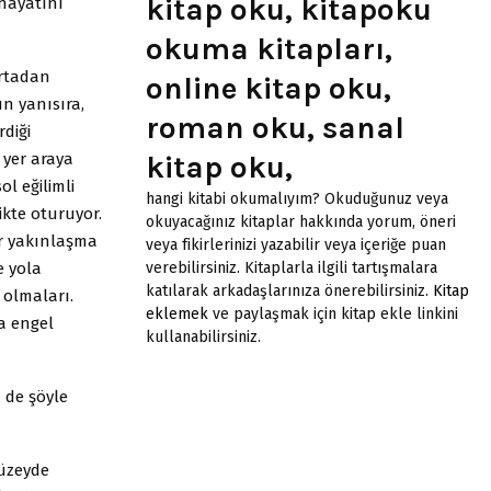
kitap oku, kitapoku
hayatını
okuma kitapları,
ortadan
online kitap oku,
n yanısıra,
roman oku, sanal
diği
 yer araya
kitap oku,
l eğilimli
hangi kitabi okumalıyım? Okuduğunuz veya
ikte oturuyor.
okuyacağınız kitaplar hakkında yorum, öneri
ir yakınlaşma
veya fikirlerinizi yazabilir veya içeriğe puan
e yola
verebilirsiniz. Kitaplarla ilgili tartışmalara
katılarak arkadaşlarınıza önerebilirsiniz.
Kitap
 olmaları.
eklemek
ve paylaşmak için kitap ekle linkini
a engel
kullanabilirsiniz.
ü de şöyle
düzeyde