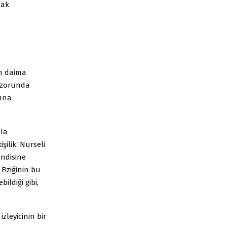
mak
en daima
 zorunda
şına
zla
şilik. Nurseli
endisine
 Fiziğinin bu
ildiği gibi,
zleyicinin bir