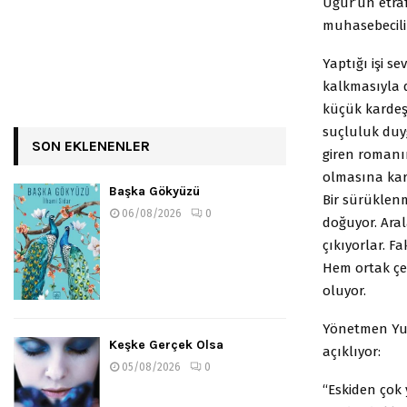
Uğur’un etra
muhasebecilik
Yaptığı işi s
kalkmasıyla 
küçük kardeş
suçluluk duyg
SON EKLENENLER
giren romanın
olmasına karş
Başka Gökyüzü
Bir sürüklenm
06/08/2026
0
doğuyor. Ara
çıkıyorlar. F
Hem ortak çe
oluyor.
Yönetmen Yusu
Keşke Gerçek Olsa
açıklıyor:
05/08/2026
0
“Eskiden çok 