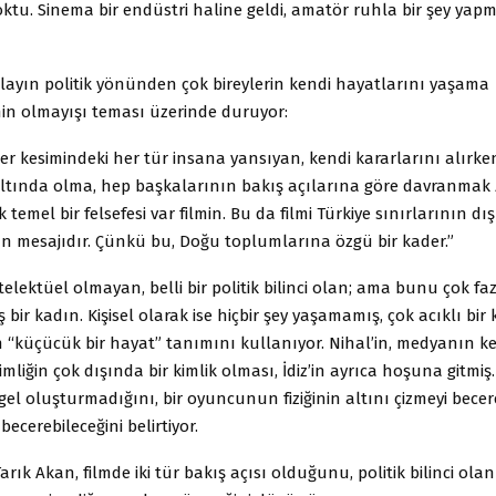
ktu. Sinema bir endüstri haline geldi, amatör ruhla bir şey yap
 olayın politik yönünden çok bireylerin kendi hayatlarını yaşama
nin olmayışı teması üzerinde duruyor:
r kesimindeki her tür insana yansıyan, kendi kararlarını alırk
altında olma, hep başkalarının bakış açılarına göre davranmak
 temel bir felsefesi var filmin. Bu da filmi Türkiye sınırlarının dı
an mesajıdır. Çünkü bu, Doğu toplumlarına özgü bir kader.”
telektüel olmayan, belli bir politik bilinci olan; ama bunu çok fa
 bir kadın. Kişisel olarak ise hiçbir şey yaşamamış, çok acıklı bir ki
in “küçücük bir hayat” tanımını kullanıyor. Nihal’in, medyanın k
imliğin çok dışında bir kimlik olması, İdiz’in ayrıca hoşuna gitmiş.
ngel oluşturmadığını, bir oyuncunun fiziğinin altını çizmeyi becereb
ecerebileceğini belirtiyor.
ık Akan, filmde iki tür bakış açısı olduğunu, politik bilinci olan i