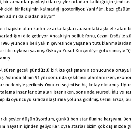
, bir zamanlar paylaştıkları şeyler ortadan kalktığı için şimdi a
 ciddi bir iletişimin kalmadığı gösteriliyor. Yani film, bazı çözül
ten adını da oradan alıyor.”
ası hapiste olan kadın ve arkadaşları arasındaki aşkı ele alan bir
sarladığını dile getiriyor. Ancak işin politik fonu, Cezmi Ersöz’le
z, 1980 yılından beri yakın çevresinde yaşanan tutuklanmalardan
bir film öyküsü yazmış. Öyküyü Yusuf Kurçenli’ye götürmesiyle “
lamış.
 y›l süren geceli gündüzlü birlikte çalışmanın sonucunda ortay
ş. Aslında filmin 91 yılı sonunda çekilmesi planlanırken, ekono
ar nedeniyle gecikmiş. Oyuncu seçimi ise hiç kolay olmamış. Uğur
rtalama insanlar olmaları istenirken, sonunda Nurseli İdiz ve Tar
ahip iki oyuncuyu sıradanlaştırma yoluna gidilmiş. Cezmi Ersöz, 
arklı şeyler düşünüyordum, çünkü ben star filmine karşıyım. Be
 hayatın içinden geliyorlar, oysa starlar bizim çok dışımızda gi