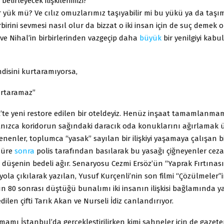
belirleyecek ilişkilerimizi?
r yük mü? Ve cılız omuzlarımız taşıyabilir mi bu yükü ya da taşı
rbirini sevmesi nasıl olur da bizzat o iki insan için de suç demek 
e Nihal’in birbirlerinden vazgeçip daha
büyük
bir yenilgiyi kabu
ndisini kurtaramıyorsa,
urtaramaz”
te yeni restore edilen bir oteldeyiz. Henüz inşaat tamamlanmam
alnızca koridorun sağındaki daracık oda konuklarını ağırlamak 
lenenler, toplumca “yasak” sayılan bir ilişkiyi yaşamaya çalışan bi
 süre
sonra
polis tarafından basılarak bu yasağı çiğneyenler ceza
düşenin bedeli ağır. Senaryosu Cezmi Ersöz’ün “Yaprak Fırtınası
la çıkılarak yazılan, Yusuf Kurçenli’nin son filmi “Çözülmeler”in
n 80 sonrası düştüğü bunalımı iki insanın ilişkisi bağlamında 
dilen çifti Tarık Akan ve Nurseli İdiz canlandırıyor.
mamı İstanbul’da gerçekleştirilirken kimi sahneler için de gazet