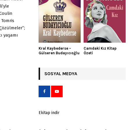
i’yle
 Coulin
 Tomris
“Çözülmeler”;
tı yaşamı
Kral Kaybederse –
Camdaki Kız Kitap
Gülseren Budayıcıoğlu
Özeti
SOSYAL MEDYA
Ekitap indir