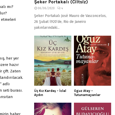
Şeker Portakalı (Ciltsiz)
malı mı?
06/06/2020
4
olur?
Şeker Portakalı José Mauro de Vasconcelos,
l etmeleri
26 Şubat l920’de, Rio de Janeiro
yakınlarındaki...
ış, her yer
üzere hazır
r çift. Zaten
landırılacak.
” adlı
 seti burası.
Üç Kız Kardeş – İclal
Oguz Atay –
Aydın
Tutunamayanlar
yansıtan
emizin haber