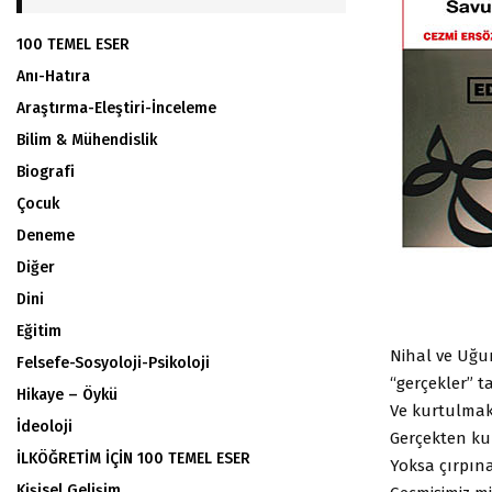
100 TEMEL ESER
Anı-Hatıra
Araştırma-Eleştiri-İnceleme
Bilim & Mühendislik
Biografi
Çocuk
Deneme
Diğer
Dini
Eğitim
Nihal ve Uğur
Felsefe-Sosyoloji-Psikoloji
“gerçekler” t
Hikaye – Öykü
Ve kurtulmak 
İdeoloji
Gerçekten ku
İLKÖĞRETİM İÇİN 100 TEMEL ESER
Yoksa çırpına
Kişisel Gelişim