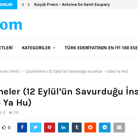
Küçük Prens – Antoine De Saint Exupery
NANLAR
com
ETLERI
KATEGORILER
TÜRK EDEBIYATININ EN İYI 100 ESE
man (Yerli)
Çözülmeler (12 Eylül’ün Savurduğu İnsanlar – Edep Ya Hu)
eler (12 Eylül’ün Savurduğu İn
 Ya Hu)
0
293
0