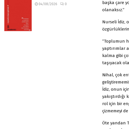
başka çare yo
04/08/2026
0
olanaksız.”
Nurseli İdiz,
özgürlükleri
“Toplumun he
yaptırımlar 
kalma gibi çok
taşıyacak ol
Nihal, çok en
geliştirememiş
İdiz, onun iç
yakıştırdığı k
rol için bir e
çizmemeyi de b
Öte yandan Tar