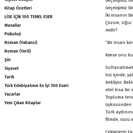
Geçmişimiz mi 
Geçmişimiz bi
Kitap Özetleri
İki insanın bi
LİSE İÇİN 100 TEMEL ESER
Çözüm, Uğur v
Masallar
midir?
Psikoloji
“Bir insan ke
Roman (Yabancı)
Roman (Yerli)
kimse onu k
Şiir
Sultanahmet’
Siyaset
toz içinde, y
Tarih
bekliyor. Bek
Türk Edebiyatının En İyi 100 Eseri
otel kısa bir
Yazarlar
Topluma ters 
Yeni Çıkan Kitaplar
öyküsünden yo
Türk aydınını
filmde, sözü e
Çekimlerin ta