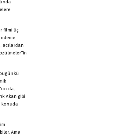
slında
melere
 filmi üç
 gündeme
, acılardan
Çözülmeler”in
a bugünkü
mik
’un da,
ık Akan gibi
bu konuda
nim
biler. Ama