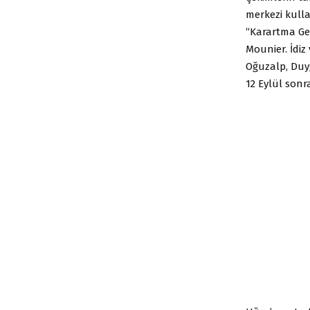
merkezi kulla
“Karartma Gec
Mounier. İdiz
Oğuzalp, Duyg
12 Eylül sonr