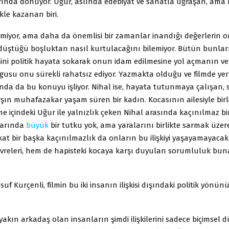
fında dönüyor. Uğur, aslında edebiyat ve sanatla uğraşan, ama 
le kazanan biri.
evmiyor, ama daha da önemlisi bir zamanlar inandığı değerlerin 
düştüğü boşluktan nasıl kurtulacağını bilemiyor. Bütün bunları
ini politik hayata sokarak onun idam edilmesine yol açmanın ver
usu onu sürekli rahatsız ediyor. Yazmakta olduğu ve filmde yer
da da bu konuyu işliyor. Nihal ise, hayata tutunmaya çalışan, so
ın muhafazakar yaşam süren bir kadın. Kocasının ailesiyle birl
e içindeki Uğur ile yalnızlık çeken Nihal arasında kaçınılmaz b
larında
büyük
bir tutku yok, ama yaralarını birlikte sarmak üzer
akat bir başka kaçınılmazlık da onların bu ilişkiyi yaşayamayacak
vreleri, hem de hapisteki kocaya karşı duyulan sorumluluk bun
f Kurçenli, filmin bu iki insanın ilişkisi dışındaki politik yönün
yakın arkadaş olan insanların şimdi ilişkilerini sadece biçimsel 