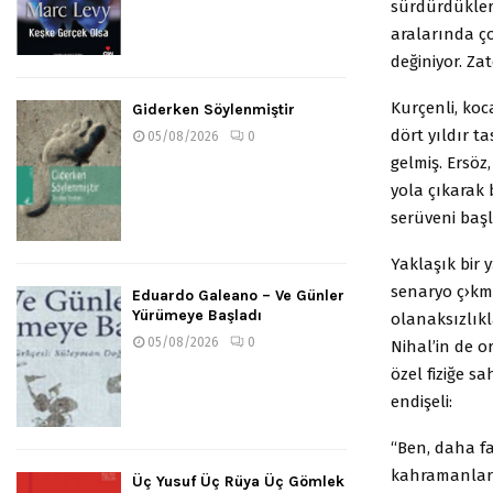
sürdürdükleri
aralarında çok
değiniyor. Za
Kurçenli, koc
Giderken Söylenmiştir
dört yıldır ta
05/08/2026
0
gelmiş. Ersö
yola çıkarak 
serüveni baş
Yaklaşık bir
senaryo ç›kmı
Eduardo Galeano – Ve Günler
Yürümeye Başladı
olanaksızlıkl
05/08/2026
0
Nihal’in de o
özel fiziğe s
endişeli:
“Ben, daha f
kahramanlarım
Üç Yusuf Üç Rüya Üç Gömlek