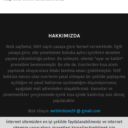
HAKKIMIZDA
Web sayfamız, 5651 sayılı yasaya göre hizmet vermektedir. İlgili
yasaya göre, site yönetiminin hukuka aykırı içerikleri denetim
yapma yükümlülüğü yoktur. Bu sebeple, sitemiz "uyar ve kaldır"
prensibini benimsemiştir. Bu site de, Eserlerden kısa alıntı
yapılarak okuyuculara kitabı tanıtma amacı güdülmüştür. Telif
hakkına mevzu olan eserlerin yasal olmayan bir şekilde paylaşıma
açıldığını ve yasal haklarına uyulmadığını düşünüyorsanız,
aşağıdaki mail adresinden ulaşabilirsiniz. Kanunlar ve
yönetmelikler çerçevesinde içerik kısa içinde kaldırılıp size dönüş
yapılacaktır.
Bize Ulaşın:
webiletisim29 @ gmail.com
İnternet sitemizden en iyi şekilde faydalanabilmeniz ve internet
sitemize yapacağınız ziyaretleri kişiselleştirebilmek için