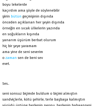
boyu lekelerde
kaçırdım ama şöyle de söylenebilir
şiirin
bütün
geçmişinin dışında
önceden açıklanan her şeyin dışında
örneğin en sıcak ülkelerin yazında
en soğukların kışında
yanarım üşürüm berbat olurum
hiç bir şeye yaramam
ama yine de seni severim
o
zaman
sen de beni sev
evet.
Ses..
seni sonsuz biçimde buldum o biçimi almıştın
sandviçlerle, kötü şehirle, terle başbaşa kalmıştın
yürüdü üstüne herkesin neonu, herkesin babaannesi