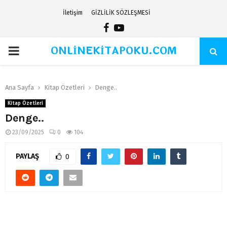
İletişim
GİZLİLİK SÖZLEŞMESİ
Facebook
Youtube
ONLİNEKİTAPOKU.COM
PRIMARY
MENU
Ana Sayfa
Kitap Özetleri
Denge..
Kitap Özetleri
Denge..
23/09/2025
0
104
PAYLAŞ
0