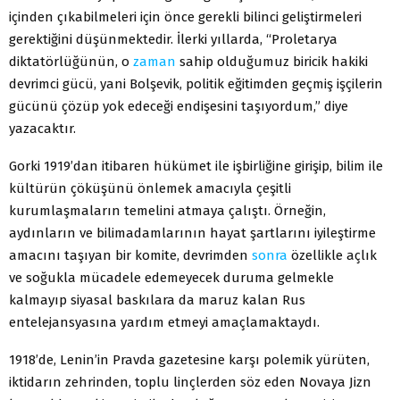
içinden çıkabilmeleri için önce gerekli bilinci geliştirmeleri
gerektiğini düşünmektedir. İlerki yıllarda, “Proletarya
diktatörlüğünün, o
zaman
sahip olduğumuz biricik hakiki
devrimci gücü, yani Bolşevik, politik eğitimden geçmiş işçilerin
gücünü çözüp yok edeceği endişesini taşıyordum,” diye
yazacaktır.
Gorki 1919’dan itibaren hükümet ile işbirliğine girişip, bilim ile
kültürün çöküşünü önlemek amacıyla çeşitli
kurumlaşmaların temelini atmaya çalıştı. Örneğin,
aydınların ve bilimadamlarının hayat şartlarını iyileştirme
amacını taşıyan bir komite, devrimden
sonra
özellikle açlık
ve soğukla mücadele edemeyecek duruma gelmekle
kalmayıp siyasal baskılara da maruz kalan Rus
entelejansyasına yardım etmeyi amaçlamaktaydı.
1918’de, Lenin’in Pravda gazetesine karşı polemik yürüten,
iktidarın zehrinden, toplu linçlerden söz eden Novaya Jizn