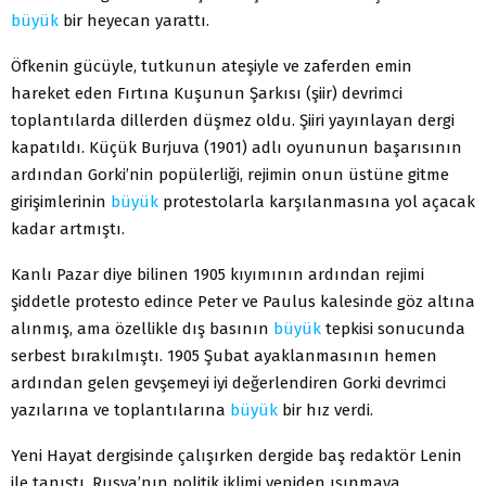
büyük
bir heyecan yarattı.
Öfkenin gücüyle, tutkunun ateşiyle ve zaferden emin
hareket eden Fırtına Kuşunun Şarkısı (şiir) devrimci
toplantılarda dillerden düşmez oldu. Şiiri yayınlayan dergi
kapatıldı. Küçük Burjuva (1901) adlı oyununun başarısının
ardından Gorki’nin popülerliği, rejimin onun üstüne gitme
girişimlerinin
büyük
protestolarla karşılanmasına yol açacak
kadar artmıştı.
Kanlı Pazar diye bilinen 1905 kıyımının ardından rejimi
şiddetle protesto edince Peter ve Paulus kalesinde göz altına
alınmış, ama özellikle dış basının
büyük
tepkisi sonucunda
serbest bırakılmıştı. 1905 Şubat ayaklanmasının hemen
ardından gelen gevşemeyi iyi değerlendiren Gorki devrimci
yazılarına ve toplantılarına
büyük
bir hız verdi.
Yeni Hayat dergisinde çalışırken dergide baş redaktör Lenin
ile tanıştı. Rusya’nın politik iklimi yeniden ısınmaya