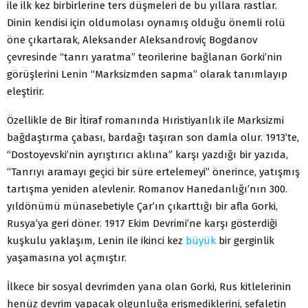
ile ilk kez birbirlerine ters düşmeleri de bu yıllara rastlar.
Dinin kendisi için oldumolası oynamış olduğu önemli rolü
öne çıkartarak, Aleksander Aleksandroviç Bogdanov
çevresinde “tanrı yaratma” teorilerine bağlanan Gorki’nin
görüşlerini Lenin “Marksizmden sapma” olarak tanımlayıp
eleştirir.
Özellikle de Bir İtiraf romanında Hıristiyanlık ile Marksizmi
bağdaştırma çabası, bardağı taşıran son damla olur. 1913’te,
“Dostoyevski’nin ayrıştırıcı aklına” karşı yazdığı bir yazıda,
“Tanrıyı aramayı geçici bir süre ertelemeyi” önerince, yatışmış
tartışma yeniden alevlenir. Romanov Hanedanlığı’nın 300.
yıldönümü münasebetiyle Çar’ın çıkarttığı bir afla Gorki,
Rusya’ya geri döner. 1917 Ekim Devrimi’ne karşı gösterdiği
kuşkulu yaklaşım, Lenin ile ikinci kez
büyük
bir gerginlik
yaşamasına yol açmıştır.
İlkece bir sosyal devrimden yana olan Gorki, Rus kitlelerinin
henüz devrim yapacak olgunluğa erişmediklerini, sefaletin