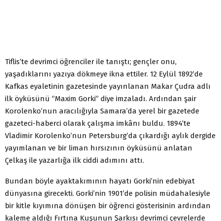
Tiflis’te devrimci öğrenciler ile tanıştı; gençler onu,
yaşadıklarını yazıya dökmeye ikna ettiler. 12 Eylül 1892’de
Kafkas eyaletinin gazetesinde yayınlanan Makar Çudra adlı
ilk öyküsünü “Maxim Gorki” diye imzaladı. Ardından şair
Korolenko’nun aracılığıyla Samara’da yerel bir gazetede
gazeteci-haberci olarak çalışma imkânı buldu. 1894’te
Vladimir Korolenko’nun Petersburg’da çıkardığı aylık dergide
yayımlanan ve bir liman hırsızının öyküsünü anlatan
Çelkaş ile yazarlığa ilk ciddi adımını attı.
Bundan böyle ayaktakımının hayatı Gorki’nin edebiyat
dünyasına girecekti. Gorki’nin 1901’de polisin müdahalesiyle
bir kitle kıyımına dönüşen bir öğrenci gösterisinin ardından
kaleme aldığı Fırtına Kuşunun Şarkısı devrimci çevrelerde