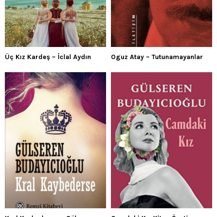
Üç Kız Kardeş – İclal Aydın
Oguz Atay – Tutunamayanlar