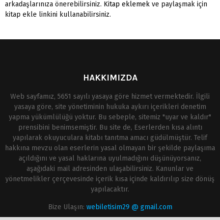
arkadaşlarınıza önerebilirsiniz.
Kitap eklemek
ve paylaşmak için
kitap ekle linkini kullanabilirsiniz.
HAKKIMIZDA
Web sayfamız, 5651 sayılı yasaya göre hizmet vermektedir. İlgili
yasaya göre, site yönetiminin hukuka aykırı içerikleri denetim
yapma yükümlülüğü yoktur. Bu sebeple, sitemiz "uyar ve kaldır"
prensibini benimsemiştir. Bu site de, Eserlerden kısa alıntı
yapılarak okuyuculara kitabı tanıtma amacı güdülmüştür. Telif
hakkına mevzu olan eserlerin yasal olmayan bir şekilde paylaşıma
açıldığını ve yasal haklarına uyulmadığını düşünüyorsanız,
aşağıdaki mail adresinden ulaşabilirsiniz. Kanunlar ve
yönetmelikler çerçevesinde içerik kısa içinde kaldırılıp size dönüş
yapılacaktır.
Bize Ulaşın:
webiletisim29 @ gmail.com