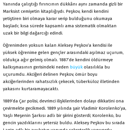
Yanında çalıştığı fırıncının dükkânı aynı zamanda gizli bir
Marksist cemiyetin kitaplığıydı. Peşkov, kendi kendini
yetiştiren biri olmaya karar verip bulduğunu okumaya
başladı; kısa sürede kapsamlı ama sistematik olmaktan
uzak bir bilgi dağarcığı edindi.
Öğrenimden yoksun kalan Aleksey Peşkov’a kendisi ile
yüksek öğrenime gelen gençler arasındaki aşılmaz uçurum,
oldukça ağır gelmiş olmalı. 1887’de kendini öldürmeye
kalkışmasının gerisindeki neden
büyük
olasılıkla bu
uçurumdu. Akciğeri delinen Peşkov, ömür boyu
akciğerlerinden rahatsızlık çekecek, tüberküloz illetinden
yakasını kurtaramayacaktı.
1889’da Çar polisi, devrimci ilişkilerinden dolayı dikkatini ona
çevirmekte gecikmedi. 1889 yılında şair Vladimir Korolenko’ya,
Yaşlı Meşenin Şarkısı adlı bir şiirini gösterdi; Korolenko, bu
gencin yazdıklarını yetersiz buldu. Aleksey Peşkov bu sırada
Lapin adlı bir avukatın yanında sekreterlik yapıyordu.