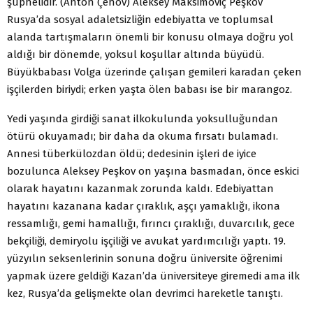
şüphelidir. (Anton Çehov) Aleksey Maksimoviç Peşkov
Rusya’da sosyal adaletsizliğin edebiyatta ve toplumsal
alanda tartışmaların önemli bir konusu olmaya doğru yol
aldığı bir dönemde, yoksul koşullar altında büyüdü.
Büyükbabası Volga üzerinde çalışan gemileri karadan çeken
işçilerden biriydi; erken yaşta ölen babası ise bir marangoz.
Yedi yaşında girdiği sanat ilkokulunda yoksulluğundan
ötürü okuyamadı; bir daha da okuma fırsatı bulamadı.
Annesi tüberkülozdan öldü; dedesinin işleri de iyice
bozulunca Aleksey Peşkov on yaşına basmadan, önce eskici
olarak hayatını kazanmak zorunda kaldı. Edebiyattan
hayatını kazanana kadar çıraklık, aşçı yamaklığı, ikona
ressamlığı, gemi hamallığı, fırıncı çıraklığı, duvarcılık, gece
bekçiliği, demiryolu işçiliği ve avukat yardımcılığı yaptı. 19.
yüzyılın seksenlerinin sonuna doğru üniversite öğrenimi
yapmak üzere geldiği Kazan’da üniversiteye giremedi ama ilk
kez, Rusya’da gelişmekte olan devrimci hareketle tanıştı.