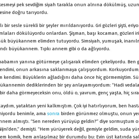
kesmeyi pek sevdiğim siyah tarakla onun alnına dökülmüş, uzu
esine doğru tarıyordu.
lı bir sesle sürekli bir şeyler mırıldanıyordu. Gri gözleri şişti, eriyo
amlaları dökülüyordu onlardan. Şişman, başı kocaman, gözleri ir
sük büyükannem elimden tutuyordu. Simsiyah, yumuşak, inanıl
dındı büyükannem. Tıpkı annem gibi o da ağlıyordu.
i babamın yanına götürmeye çalışarak elimden çekeliyordu. Ben g
endimi, onun arkasına saklanmaya çalışıyordum. Korkuyordum
m kendimi. Büyüklerin ağladığını daha önce hiç görmemiştim. Sü
kannemin dediklerinden bir şey anlayamıyordum: “Hadi vedal
bir daha görmeyeceksin onu, öldü o, yavrum, genç yaşta, hiç sıra
taydım, yataktan yeni kalkmıştım. Çok iyi hatırlıyorum, ben ha
leniyordu benimle, ama
sonra
birden görünmez olmuştu, onun yeri
nem almıştı. “Sen nereden yürüyüp geldin?” diye sormuştum o
ijni’den,” demişti. “Hem yürüyerek değil, gemiyle geldim, suda y
 Hem komik, hem anlaşılmaz bir durumdu bu: Evin üst katında sak