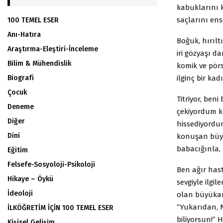
kabuklarını 
saçlarını ens
100 TEMEL ESER
Anı-Hatıra
Boğuk, hırıltı
Araştırma-Eleştiri-İnceleme
iri gözyaşı d
Bilim & Mühendislik
komik ve pör
ilginç bir ka
Biografi
Çocuk
Titriyor, ben
Deneme
çekiyordum k
Diğer
hissediyordu
Dini
konuşan büyü
babacığınla, 
Eğitim
Felsefe-Sosyoloji-Psikoloji
Ben ağır has
Hikaye – Öykü
sevgiyle ilgi
İdeoloji
olan büyükan
“Yukarıdan, N
İLKÖĞRETİM İÇİN 100 TEMEL ESER
biliyorsun!”
Kişisel Gelişim