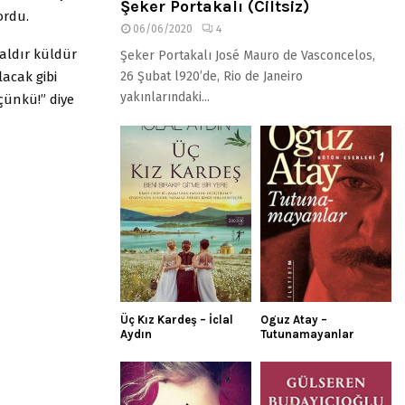
Şeker Portakalı (Ciltsiz)
ordu.
06/06/2020
4
paldır küldür
Şeker Portakalı José Mauro de Vasconcelos,
lacak gibi
26 Şubat l920’de, Rio de Janeiro
yakınlarındaki...
çünkü!” diye
Üç Kız Kardeş – İclal
Oguz Atay –
Aydın
Tutunamayanlar