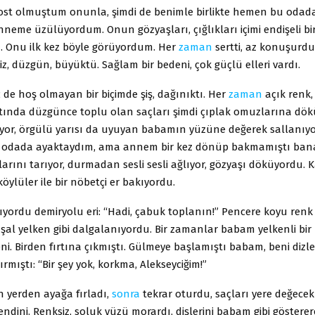
ost olmuştum onunla, şimdi de benimle birlikte hemen bu odad
nneme üzülüyordum. Onun gözyaşları, çığlıkları içimi endişeli b
 Onu ilk kez böyle görüyordum. Her
zaman
sertti, az konuşurdu
miz, düzgün, büyüktü. Sağlam bir bedeni, çok güçlü elleri vardı.
 de hoş olmayan bir biçimde şiş, dağınıktı. Her
zaman
açık renk,
ltında düzgünce toplu olan saçları şimdi çıplak omuzlarına dök
or, örgülü yarısı da uyuyan babamın yüzüne değerek sallanıy
odada ayaktaydım, ama annem bir kez dönüp bakmamıştı bana,
rını tarıyor, durmadan sesli sesli ağlıyor, gözyaşı döküyordu.
öylüler ile bir nöbetçi er bakıyordu.
ıyordu demiryolu eri: “Hadi, çabuk toplanın!” Pencere koyu renk 
 şal yelken gibi dalgalanıyordu. Bir zamanlar babam yelkenli bir
eni. Birden fırtına çıkmıştı. Gülmeye başlamıştı babam, beni dizl
ırmıştı: “Bir şey yok, korkma, Alekseyciğim!”
 yerden ayağa fırladı,
sonra
tekrar oturdu, saçları yere değecek
endini. Renksiz, soluk yüzü morardı, dişlerini babam gibi gösterer