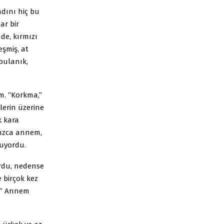
dını hiç bu
r bir
e, kırmızı
eşmiş, at
bulanık,
m. “Korkma,”
lerin üzerine
k kara
nızca annem,
ruyordu.
ordu, nedense
 birçok kez
n?” Annem