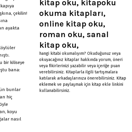
kitap oku, kitapoku
p kapıya
okuma kitapları,
ına, çekilin!
sına
online kitap oku,
ran ayakta
roman oku, sanal
kitap oku,
Köylüler
hangi kitabi okumalıyım? Okuduğunuz veya
ıştı.
okuyacağınız kitaplar hakkında yorum, öneri
bir kiliseye
veya fikirlerinizi yazabilir veya içeriğe puan
uştu bana:
verebilirsiniz. Kitaplarla ilgili tartışmalara
katılarak arkadaşlarınıza önerebilirsiniz.
Kitap
eklemek
ve paylaşmak için kitap ekle linkini
tün bunlar
kullanabilirsiniz.
dan hiç
öyle
an, koyu
alar nasıl