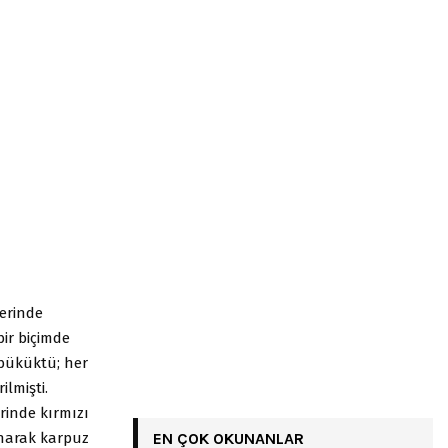
erinde
ir biçimde
büküktü; her
ilmişti.
rinde kırmızı
anarak karpuz
EN ÇOK OKUNANLAR