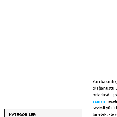
Yarı karanlı
olağanüstü uz
ortadaydı, g
zaman
neşeli
Sevimli yüzü 
bir eteklikle
KATEGORILER