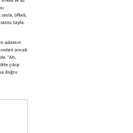
 ürkek ve az
bu
esle, öfkeli,
ratov, tayfa.
yen adamın
ısından ancak
de. “Ah,
ikte çıkıp
ana doğru