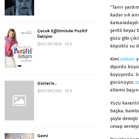
“Tanrı yardı
kadar sık an
kamaradaydık
şeritli beyaz
Çocuk Eğitiminde Pozitif
İletişim
gözü gibi çık
02/08/2026
0
köpüklü su d
Kimi
zaman
y
diyordu büyü
koyuyordu. Su
görünüyor,
s
Gözlerin..
ellerini baş
02/08/2026
0
Yüzü karanlık
başka, bambaş
şöyle demişti
cevap vermiy
Gemi