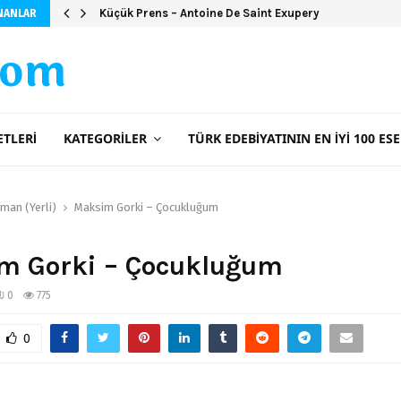
Küçük Prens – Antoine De Saint Exupery
NANLAR
com
ETLERI
KATEGORILER
TÜRK EDEBIYATININ EN İYI 100 ESE
man (Yerli)
Maksim Gorki – Çocukluğum
m Gorki – Çocukluğum
0
775
0