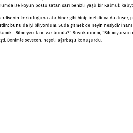
drumda ise koyun postu satan sarı benizli, yaşlı bir Kalmuk kalıy
rdivenin korkuluğuna ata biner gibi binip inebilir ya da düşer, 
rdin; bunu da iyi biliyordum. Suda gitmek de neyin nesiydi? İnanı
ik komik. “Bilmeyecek ne var bunda?” Büyükannem, “Bilemiyorsun 
işti. Benimle sevecen, neşeli, ağırbaşlı konuşurdu.