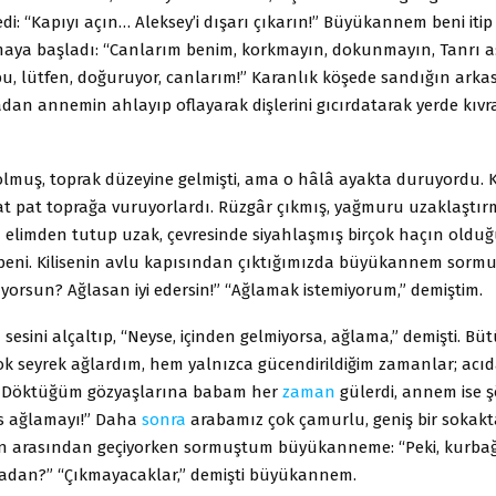
edi: “Kapıyı açın… Aleksey’i dışarı çıkarın!” Büyükannem beni iti
maya başladı: “Canlarım benim, korkmayın, dokunmayın, Tanrı aşk
bu, lütfen, doğuruyor, canlarım!” Karanlık köşede sandığın arka
adan annemin ahlayıp oflayarak dişlerini gıcırdatarak yerde kıv
olmuş, toprak düzeyine gelmişti, ama o hâlâ ayakta duruyordu. 
at pat toprağa vuruyorlardı. Rüzgâr çıkmış, yağmuru uzaklaştırm
limden tutup uzak, çevresinde siyahlaşmış birçok haçın olduğu 
eni. Kilisenin avlu kapısından çıktığımızda büyükannem sorm
yorsun? Ağlasan iyi edersin!” “Ağlamak istemiyorum,” demiştim.
sini alçaltıp, “Neyse, içinden gelmiyorsa, ağlama,” demişti. Bü
 Çok seyrek ağlardım, hem yalnızca gücendirildiğim zamanlar; acı
 Döktüğüm gözyaşlarına babam her
zaman
gülerdi, annem ise ş
es ağlamayı!” Daha
sonra
arabamız çok çamurlu, geniş bir sokakt
rin arasından geçiyorken sormuştum büyükanneme: “Peki, kurbağ
radan?” “Çıkmayacaklar,” demişti büyükannem.