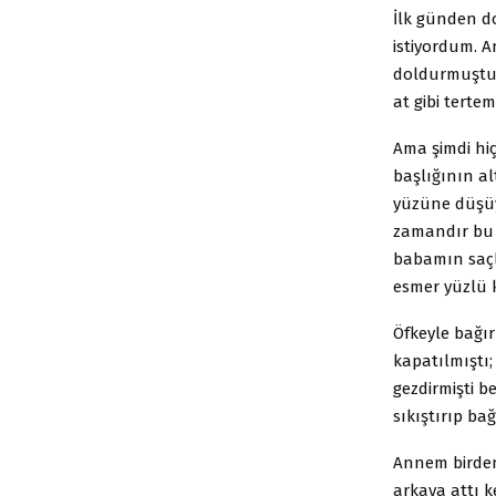
İlk günden d
istiyordum. A
doldurmuştu.
at gibi terte
Ama şimdi hiç
başlığının a
yüzüne düşüy
zamandır bu 
babamın saçla
esmer yüzlü k
Öfkeyle bağır
kapatılmıştı;
gezdirmişti b
sıkıştırıp bağ
Annem birden
arkaya attı k