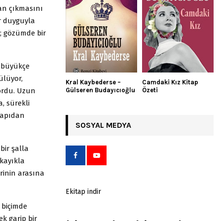
an çıkmasını
ir duyguyla
; gözümde bir
 büyükçe
ülüyor,
Kral Kaybederse –
Camdaki Kız Kitap
ordu. Uzun
Gülseren Budayıcıoğlu
Özeti
 sürekli
 Kapıdan
SOSYAL MEDYA
bir şalla
 kayıkla
erinin arasına
Ekitap indir
 biçimde
ek garip bir