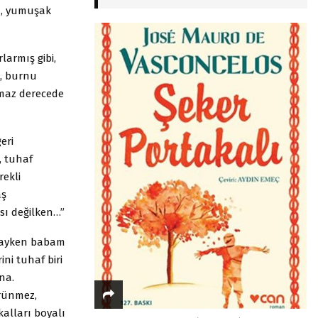
n, yumuşak
rlarmış gibi,
i, burnu
maz derecede
eri
, tuhaf
rekli
aş
sı değilken…”
stayken babam
ni tuhaf biri
na.
ürünmez,
alları boyalı