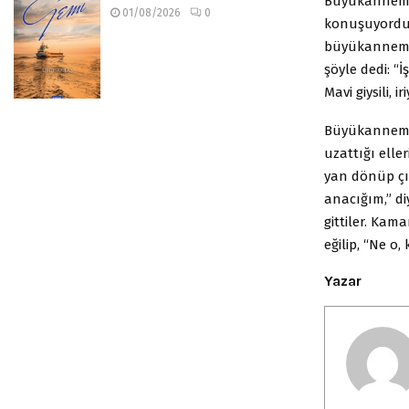
Büyükannem, 
01/08/2026
0
konuşuyordu.
büyükanneme 
şöyle dedi: “İ
Mavi giysili, 
Büyükannem k
uzattığı ell
yan dönüp çı
anacığım,” di
gittiler. Ka
eğilip, “Ne o,
Yazar