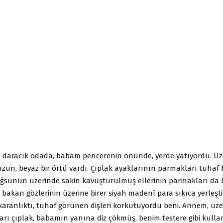
k, daracık odada, babam pencerenin önünde, yerde yatıyordu. Üz
un, beyaz bir örtü vardı. Çıplak ayaklarının parmakları tuhaf b
öğsünün üzerinde sakin kavuşturulmuş ellerinin parmakları da 
 bakan gözlerinin üzerine birer siyah madenî para sıkıca yerleştir
karanlıktı, tuhaf görünen dişleri korkutuyordu beni. Annem, üze
 yarı çıplak, babamın yanına diz çökmüş, benim testere gibi kull