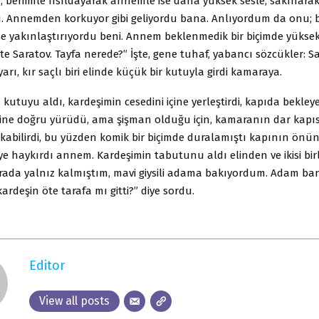
benimle fısıldayarak annemle ise daha yüksek sesle, sakınarak
 Annemden korkuyor gibi geliyordu bana. Anlıyordum da onu; 
yakınlaştırıyordu beni. Annem beklenmedik bir biçimde yüksek s
şte Saratov. Tayfa nerede?” İşte, gene tuhaf, yabancı sözcükler: Sa
iriyarı, kır saçlı biri elinde küçük bir kutuyla girdi kamaraya.
utuyu aldı, kardeşimin cesedini içine yerleştirdi, kapıda bekle
erine doğru yürüdü, ama şişman olduğu için, kamaranın dar kap
kabilirdi, bu yüzden komik bir biçimde duralamıştı kapının önün
ye haykırdı annem. Kardeşimin tabutunu aldı elinden ve ikisi birl
marada yalnız kalmıştım, mavi giysili adama bakıyordum. Adam b
 kardeşin öte tarafa mı gitti?” diye sordu.
Editor
View all posts