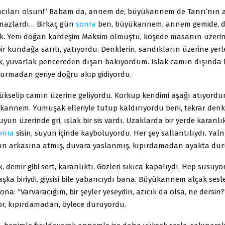
mcıları olsun!” Babam da, annem de, büyükannem de Tanrı’nın a
mazlardı… Birkaç gün
sonra
ben, büyükannem, annem gemide, da
. Yeni doğan kardeşim Maksim ölmüştü, köşede masanın üzerind
 bir kundağa sarılı, yatıyordu. Denklerin, sandıkların üzerine yerl
ık, yuvarlak pencereden dışarı bakıyordum. Islak camın dışında 
urmadan geriye doğru akıp gidiyordu.
ükselip camın üzerine geliyordu. Korkup kendimi aşağı atıyordu
kannem. Yumuşak elleriyle tutup kaldırıyordu beni, tekrar denk
yun üzerinde gri, ıslak bir sis vardı. Uzaklarda bir yerde karanlı
onra
sisin, suyun içinde kayboluyordu. Her şey sallantılıydı. Yal
ının arkasına atmış, duvara yaslanmış, kıpırdamadan ayakta du
, demir gibi sert, karanlıktı. Gözleri sıkıca kapalıydı. Hep susuy
ka biriydi, giysisi bile yabancıydı bana. Büyükannem alçak sesle
 ona: “Varvaracığım, bir şeyler yeseydin, azıcık da olsa, ne dersi
or, kıpırdamadan, öylece duruyordu.