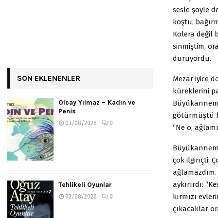
sesle şöyle d
koştu, bağır
Kolera değil 
sinmiştim, or
duruyordu.
SON EKLENENLER
Mezar iyice d
küreklerini p
Olcay Yılmaz – Kadın ve
Büyükannem e
Penis
götürmüştü b
03/08/2026
0
“Ne o, ağlamı
Büyükannem se
çok ilginçti:
ağlamazdım.
aykırırdı: “K
Tehlikeli Oyunlar
kırmızı evle
02/08/2026
0
çıkacaklar o