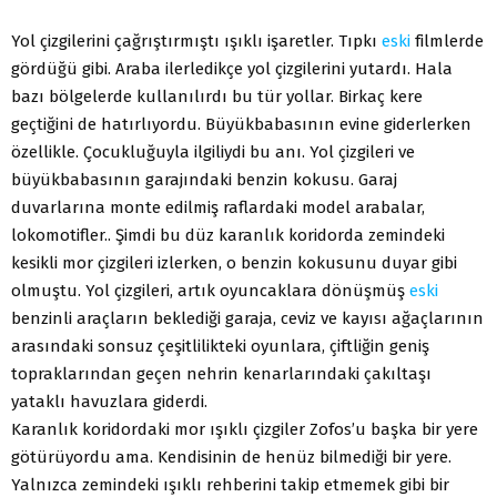
Yol çizgilerini çağrıştırmıştı ışıklı işaretler. Tıpkı
eski
filmlerde
gördüğü gibi. Araba ilerledikçe yol çizgilerini yutardı. Hala
bazı bölgelerde kullanılırdı bu tür yollar. Birkaç kere
geçtiğini de hatırlıyordu. Büyükbabasının evine giderlerken
özellikle. Çocukluğuyla ilgiliydi bu anı. Yol çizgileri ve
büyükbabasının garajındaki benzin kokusu. Garaj
duvarlarına monte edilmiş raflardaki model arabalar,
lokomotifler.. Şimdi bu düz karanlık koridorda zemindeki
kesikli mor çizgileri izlerken, o benzin kokusunu duyar gibi
olmuştu. Yol çizgileri, artık oyuncaklara dönüşmüş
eski
benzinli araçların beklediği garaja, ceviz ve kayısı ağaçlarının
arasındaki sonsuz çeşitlilikteki oyunlara, çiftliğin geniş
topraklarından geçen nehrin kenarlarındaki çakıltaşı
yataklı havuzlara giderdi.
Karanlık koridordaki mor ışıklı çizgiler Zofos’u başka bir yere
götürüyordu ama. Kendisinin de henüz bilmediği bir yere.
Yalnızca zemindeki ışıklı rehberini takip etmemek gibi bir