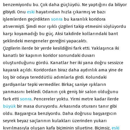
benzemiyordu bu. Çok daha güçlüydü. Ne yaptığını da biliyor
gibiydi. Onu
eski
hayatından hızla çıkarmış ve bazı
işlemlerden geçirdikten
sonra
bu karanlık koridora
atıvermişti. Şimdi mor ışıklı çizgileri takip etmesini söylüyordu
karşı koyamadığı bu güç. Aksi takdirde kollarındaki bant
şeklindeki mengeneler gereğini yapacaktı.
Çizgilerin ilerde bir yerde kesildiğini fark etti. Yaklaşınca iki
kanatlı bir kapının koridor sonundaki duvarı
oluşturduğunu gördü. Kanatlar her iki yana doğru sessizce
kayarak açıldı. Koridordan biraz daha aydınlık ama yine de
loş bir odaya tereddütlü adımlarla girdi. Kolundaki
gardiyanlar tepki vermediler. Birkaç saniye ışıkların
yanmasını bekledi. Odanın çok geniş bir salon olduğunu
fark etti
sonra
. Pencereler yoktu. Yirmi metre kadar ilerde
büyük
bir masa duruyordu. Arkasında oturanı tanır gibi
oldu. Başyargıca benziyordu. Daha doğrusu başyargıcın
seyrek beyaz saçlarının kulakları üzerinden yukarı
kıvrılmasıyla oluşan kafa biçiminin siluetine. Biçimsiz,
eski