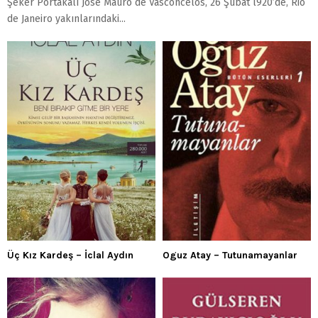
Şeker Portakalı José Mauro de Vasconcelos, 26 Şubat l920’de, Rio
de Janeiro yakınlarındaki...
Üç Kız Kardeş – İclal Aydın
Oguz Atay – Tutunamayanlar