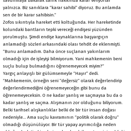
savunmaya bakarak sanık hakkında karar veriyorlar
yalnızca. Biz sanıklara “karar sahibi” diyoruz. Bu anlamda
sen de bir karar sahibisin.”
Zofos sıkıntıyla hareket etti koltuğunda. Her hareketinde
kolundaki bantların tepki vereceği endişesi yüzünden
yorulmuştu. Şimdi endişe kaynaklarına başyargıçın
anlamadığı sözleri arkasındaki olası tehdit de eklenmişti.
“Bunu anlamadım. Daha önce suçlanan yakınlarım
olmadığı için de işleyişi bilmiyorum. Yani mahkemenin beni
suçlu bulup bulmadığını öğrenemeyecek miyim?”
Yargıç anlayışlı bir gülümsemeyle “Hayır” dedi.
“Mahkemenin, örneğin seni ”değersiz” olarak değerlendirip
değerlendirmediğini öğrenemeyeceğin gibi bunu da
öğrenemeyeceksin. O ne kadar yanlış ve saçmaysa bu da o
kadar yanlış ve saçma. Alışmanın zor olduğunu biliyorum.
Belki tarihsel alışkanlıklar belki de bir tür insan doğası
nedeniyle… Ama suçlu kavramının “politik olarak doğru”
olmadığı düşünülüyor. Bir tür yapay ayrımcılığa neden