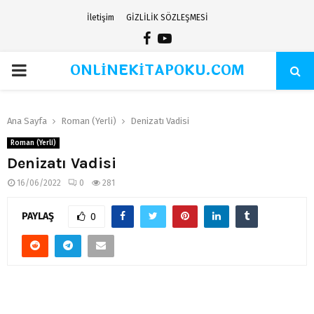
İletişim
GİZLİLİK SÖZLEŞMESİ
Facebook
Youtube
ONLİNEKİTAPOKU.COM
PRIMARY
MENU
Ana Sayfa
Roman (Yerli)
Denizatı Vadisi
Roman (Yerli)
Denizatı Vadisi
16/06/2022
0
281
PAYLAŞ
0