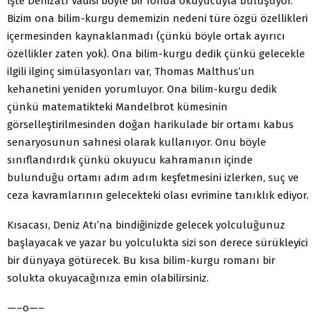
İşte Denizatı Vadisi böyle bir fonda okuyucuyla buluşuyor.
Bizim ona bilim-kurgu dememizin nedeni türe özgü özellikleri
içermesinden kaynaklanmadı (çünkü böyle ortak ayırıcı
özellikler zaten yok). Ona bilim-kurgu dedik çünkü gelecekle
ilgili ilginç simülasyonları var, Thomas Malthus’un
kehanetini yeniden yorumluyor. Ona bilim-kurgu dedik
çünkü matematikteki Mandelbrot kümesinin
görselleştirilmesinden doğan harikulade bir ortamı kabus
senaryosunun sahnesi olarak kullanıyor. Onu böyle
sınıflandırdık çünkü okuyucu kahramanın içinde
bulunduğu ortamı adım adım keşfetmesini izlerken, suç ve
ceza kavramlarının gelecekteki olası evrimine tanıklık ediyor.
Kısacası, Deniz Atı’na bindiğinizde gelecek yolculuğunuz
başlayacak ve yazar bu yolculukta sizi son derece sürükleyici
bir dünyaya götürecek. Bu kısa bilim-kurgu romanı bir
solukta okuyacağınıza emin olabilirsiniz.
—–o—–