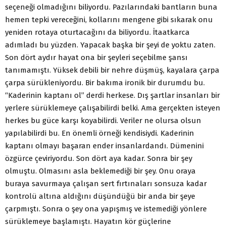
seçeneği olmadığını biliyordu. Pazılarındaki bantların buna
hemen tepki vereceğini, kollarını mengene gibi sıkarak onu
yeniden rotaya oturtacağını da biliyordu. İtaatkarca
adımladı bu yüzden. Yapacak başka bir şeyi de yoktu zaten.
Son dört aydır hayat ona bir şeyleri seçebilme şansı
tanımamıştı. Yüksek debili bir nehre düşmüş, kayalara çarpa
çarpa sürükleniyordu. Bir bakıma ironik bir durumdu bu.
“Kaderinin kaptanı ol” derdi herkese. Dış şartlar insanları bir
yerlere sürüklemeye çalışabilirdi belki. Ama gerçekten isteyen
herkes bu güce karşı koyabilirdi. Veriler ne olursa olsun
yapılabilirdi bu. En önemli örneği kendisiydi. Kaderinin
kaptanı olmayı başaran ender insanlardandı. Dümenini
özgürce çeviriyordu. Son dört aya kadar. Sonra bir şey
olmuştu. Olmasını asla beklemediği bir şey. Onu oraya
buraya savurmaya çalışan sert fırtınaları sonsuza kadar
kontrolü altına aldığını düşündüğü bir anda bir şeye
çarpmıştı. Sonra o şey ona yapışmış ve istemediği yönlere
sürüklemeye başlamıştı. Hayatın kör güçlerine