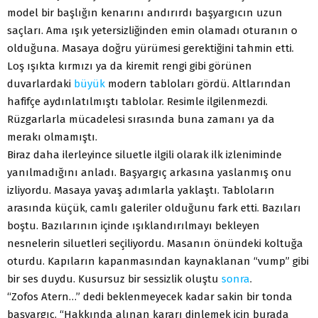
model bir başlığın kenarını andırırdı başyargıcın uzun
saçları. Ama ışık yetersizliğinden emin olamadı oturanın o
olduğuna. Masaya doğru yürümesi gerektiğini tahmin etti.
Loş ışıkta kırmızı ya da kiremit rengi gibi görünen
duvarlardaki
büyük
modern tabloları gördü. Altlarından
hafifçe aydınlatılmıştı tablolar. Resimle ilgilenmezdi.
Rüzgarlarla mücadelesi sırasında buna zamanı ya da
merakı olmamıştı.
Biraz daha ilerleyince siluetle ilgili olarak ilk izleniminde
yanılmadığını anladı. Başyargıç arkasına yaslanmış onu
izliyordu. Masaya yavaş adımlarla yaklaştı. Tabloların
arasında küçük, camlı galeriler olduğunu fark etti. Bazıları
boştu. Bazılarının içinde ışıklandırılmayı bekleyen
nesnelerin siluetleri seçiliyordu. Masanın önündeki koltuğa
oturdu. Kapıların kapanmasından kaynaklanan “vump” gibi
bir ses duydu. Kusursuz bir sessizlik oluştu
sonra
.
“Zofos Atern…” dedi beklenmeyecek kadar sakin bir tonda
başyargıç. “Hakkında alınan kararı dinlemek için burada