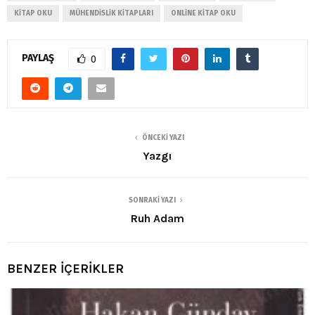
KITAP OKU
MÜHENDISLIK KITAPLARI
ONLINE KITAP OKU
PAYLAŞ
0
ÖNCEKI YAZI
Yazgı
SONRAKI YAZI
Ruh Adam
BENZER İÇERİKLER