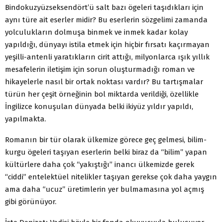
Bindokuzyüzseksendört’ü salt bazı ögeleri taşıdıkları için
aynı türe ait eserler midir? Bu eserlerin sözgelimi zamanda
yolculukların dolmuşa binmek ve inmek kadar kolay
yapıldığı, dünyayı istila etmek için hiçbir fırsatı kaçırmayan
yeşilli-antenli yaratıkların cirit attığı, milyonlarca ışık yıllık
mesafelerin iletişim için sorun oluşturmadığı roman ve
hikayelerle nasıl bir ortak noktası vardır? Bu tartışmalar
türün her çeşit örneğinin bol miktarda verildiği, özellikle
İngilizce konuşulan dünyada belki ikiyüz yıldır yapıldı,
yapılmakta.
Romanın bir tür olarak ülkemize görece geç gelmesi, bilim-
kurgu ögeleri taşıyan eserlerin belki biraz da “bilim” yapan
kültürlere daha çok “yakıştığı” inancı ülkemizde gerek
“ciddi” entelektüel nitelikler taşıyan gerekse çok daha yaygın
ama daha “ucuz” üretimlerin yer bulmamasına yol açmış
gibi görünüyor.