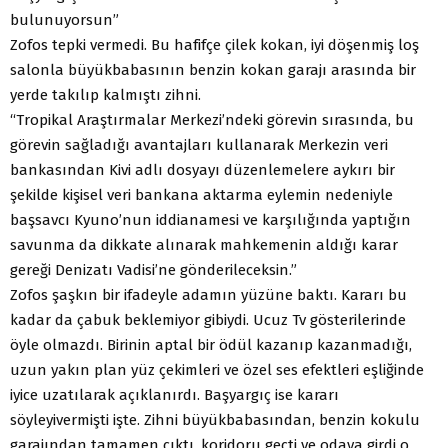
bulunuyorsun”
Zofos tepki vermedi. Bu hafifçe çilek kokan, iyi döşenmiş loş
salonla büyükbabasının benzin kokan garajı arasında bir
yerde takılıp kalmıştı zihni.
“Tropikal Araştırmalar Merkezi’ndeki görevin sırasında, bu
görevin sağladığı avantajları kullanarak Merkezin veri
bankasından Kivi adlı dosyayı düzenlemelere aykırı bir
şekilde kişisel veri bankana aktarma eylemin nedeniyle
başsavcı Kyuno’nun iddianamesi ve karşılığında yaptığın
savunma da dikkate alınarak mahkemenin aldığı karar
gereği Denizatı Vadisi’ne gönderileceksin.”
Zofos şaşkın bir ifadeyle adamın yüzüne baktı. Kararı bu
kadar da çabuk beklemiyor gibiydi. Ucuz Tv gösterilerinde
öyle olmazdı. Birinin aptal bir ödül kazanıp kazanmadığı,
uzun yakın plan yüz çekimleri ve özel ses efektleri eşliğinde
iyice uzatılarak açıklanırdı. Başyargıç ise kararı
söyleyivermişti işte. Zihni büyükbabasından, benzin kokulu
garajından tamamen çıktı, koridoru geçti ve odaya girdi o