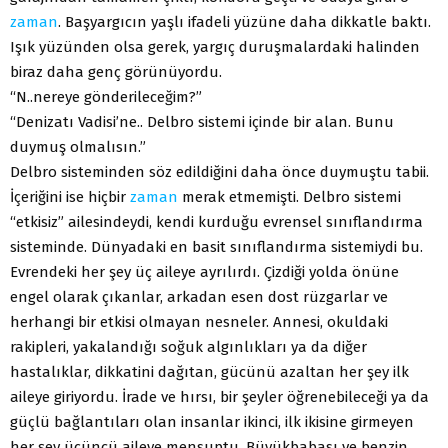
zaman
. Başyargıcın yaşlı ifadeli yüzüne daha dikkatle baktı.
Işık yüzünden olsa gerek, yargıç duruşmalardaki halinden
biraz daha genç görünüyordu.
“N..nereye gönderileceğim?”
“Denizatı Vadisi’ne.. Delbro sistemi içinde bir alan. Bunu
duymuş olmalısın.”
Delbro sisteminden söz edildiğini daha önce duymuştu tabii.
İçeriğini ise hiçbir
zaman
merak etmemişti. Delbro sistemi
“etkisiz” ailesindeydi, kendi kurduğu evrensel sınıflandırma
sisteminde. Dünyadaki en basit sınıflandırma sistemiydi bu.
Evrendeki her şey üç aileye ayrılırdı. Çizdiği yolda önüne
engel olarak çıkanlar, arkadan esen dost rüzgarlar ve
herhangi bir etkisi olmayan nesneler. Annesi, okuldaki
rakipleri, yakalandığı soğuk algınlıkları ya da diğer
hastalıklar, dikkatini dağıtan, gücünü azaltan her şey ilk
aileye giriyordu. İrade ve hırsı, bir şeyler öğrenebileceği ya da
güçlü bağlantıları olan insanlar ikinci, ilk ikisine girmeyen
her şey üçüncü aileye mensuptu. Büyükbabası ve benzin