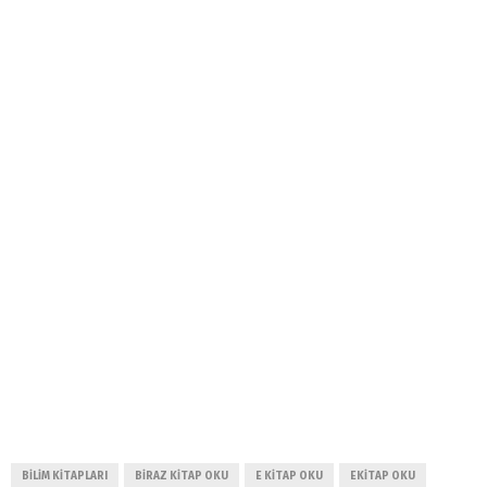
BILIM KITAPLARI
BIRAZ KITAP OKU
E KITAP OKU
EKITAP OKU