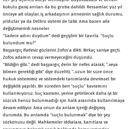
kokulu garaj anıları da bu gruba dahildi. Ressamlar, yüz yıl
önceye ait olaylar, iş arkadaşının annesinin sağlık durumu,
yıldızlar ya da Delbro sistemi de tabii. Ama bazen aile
değiştiriverirdi nesneler.
“Sadece adını duydum” dedi geçiştirir bir tavırla. “Suçlu
bulundum mu?”
Başyargıç ifadesiz gözlerini Zofos’a dikti. Birkaç saniye geçti.
Zofos adamın cevap vermeyeceğini düşündü.
“Bildiğin gibi..” dedi başyargıç derin bir nefes alarak; “..veya
bilmen gerektiği gibi” diye düzeltti; “..uzun bir süre önce
hukuk sistemimiz ve sistemdeki tanımlarda devrimsel bir
değişiklik yapıldı. Bir süreden beri “suçlu” kavramını
kullanmıyoruz. Suç kavramı, yerine getirilecek daha iyi bir
sözcük henüz bulunmadığı için halk arasında kullanılmaya
devam ediliyor. Ama onun da anlam içeriği değişmiş
durumda. Bu anlamda “suçlu bulunmak” diye bir şey
sözkonusu değil. Mahkemeler iddialara, kanıtlara ve