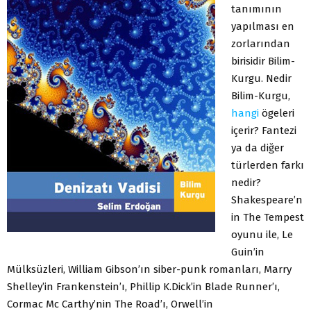
tanımının
yapılması en
zorlarından
birisidir Bilim-
Kurgu. Nedir
Bilim-Kurgu,
hangi
ögeleri
içerir? Fantezi
ya da diğer
türlerden farkı
nedir?
Shakespeare’n
in The Tempest
oyunu ile, Le
Guin’in
Mülksüzleri, William Gibson’ın siber-punk romanları, Marry
Shelley’in Frankenstein’ı, Phillip K.Dick’in Blade Runner’ı,
Cormac Mc Carthy’nin The Road’ı, Orwell’in