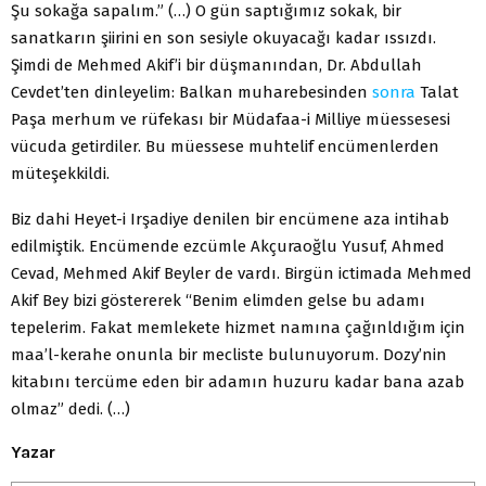
Şu sokağa sapalım.” (…) O gün saptığımız sokak, bir
sanatkarın şiirini en son sesiyle okuyacağı kadar ıssızdı.
Şimdi de Mehmed Akif’i bir düşmanından, Dr. Abdullah
Cevdet’ten dinleyelim: Balkan muharebesinden
sonra
Talat
Paşa merhum ve rüfekası bir Müdafaa-i Milliye müessesesi
vücuda getirdiler. Bu müessese muhtelif encümenlerden
müteşekkildi.
Biz dahi Heyet-i Irşadiye denilen bir encümene aza intihab
edilmiştik. Encümende ezcümle Akçuraoğlu Yusuf, Ahmed
Cevad, Mehmed Akif Beyler de vardı. Birgün ictimada Mehmed
Akif Bey bizi göstererek “Benim elimden gelse bu adamı
tepelerim. Fakat memlekete hizmet namına çağınldığım için
maa’l-kerahe onunla bir mecliste bulunuyorum. Dozy’nin
kitabını tercüme eden bir adamın huzuru kadar bana azab
olmaz” dedi. (…)
Yazar