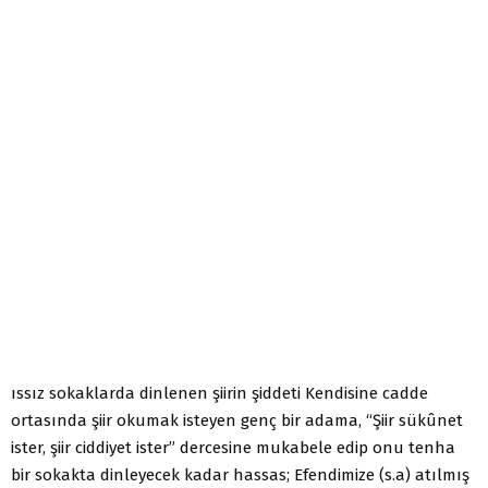
ıssız sokaklarda dinlenen şiirin şiddeti Kendisine cadde
ortasında şiir okumak isteyen genç bir adama, “Şiir sükûnet
ister, şiir ciddiyet ister” dercesine mukabele edip onu tenha
bir sokakta dinleyecek kadar hassas; Efendimize (s.a) atılmış