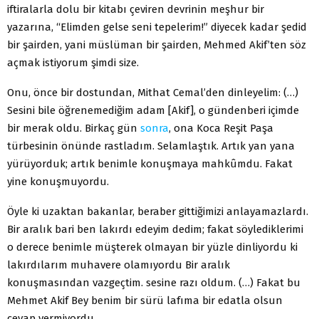
iftiralarla dolu bir kitabı çeviren devrinin meşhur bir
yazarına, “Elimden gelse seni tepelerim!” diyecek kadar şedid
bir şairden, yani müslüman bir şairden, Mehmed Akif’ten söz
açmak istiyorum şimdi size.
Onu, önce bir dostundan, Mithat Cemal’den dinleyelim: (…)
Sesini bile öğrenemediğim adam [Akif], o gündenberi içimde
bir merak oldu. Birkaç gün
sonra
, ona Koca Reşit Paşa
türbesinin önünde rastladım. Selamlaştık. Artık yan yana
yürüyorduk; artık benimle konuşmaya mahkûmdu. Fakat
yine konuşmuyordu.
Öyle ki uzaktan bakanlar, beraber gittiğimizi anlayamazlardı.
Bir aralık bari ben lakırdı edeyim dedim; fakat söylediklerimi
o derece benimle müşterek olmayan bir yüzle dinliyordu ki
lakırdılarım muhavere olamıyordu Bir aralık
konuşmasından vazgeçtim. sesine razı oldum. (…) Fakat bu
Mehmet Akif Bey benim bir sürü lafıma bir edatla olsun
cevap vermiyordu.