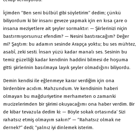
İçimden “Ben seni bülbül gibi söyletirim” dedim; çünkü
biliyordum ki bir insanı geveze yapmak için en kısa çare o
insana meziyetlere ait şeyler sormaktır: — Şiirlerinizi niçin
bastırmıyorsunuz efendim? — Nesini bastıracağım? Değer
mi? Şaştım: bu adamın sesinde Arapça yoktu; bu ses mühtez,
asabî, zeki sesti. İnsan yüzü kadar manalı ses. Sesinin bu
temiz güzelliği kadar kendinin haddini bilmesi de hoşuma
gitti: şiirlerinin basılmaya layık şeyler olmadığını biliyordu.
Demin kendisi ile eğlenmeye karar verdiğim için ona
birdenbire acıdım. Mahzundum. Ve kendisinin haberi
olmayan bu mağduriyetine merhameten o zamanki
mucizelerimden bir şiirimi okuyacağımı ona haber verdim. Bir
de kibar tevazula dedim ki: — Böyle sokak ortasında’ Sizi
rahatsız etmiş olmayım sakın?’ — “Rahatsız olmak ne
dernek?” dedi; “yalnız iyi dinlemek isterim.