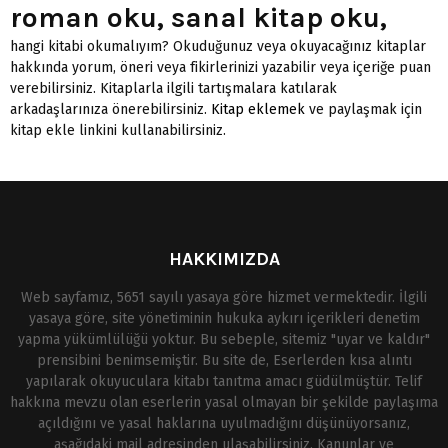
roman oku, sanal kitap oku,
hangi kitabi okumalıyım? Okuduğunuz veya okuyacağınız kitaplar
hakkında yorum, öneri veya fikirlerinizi yazabilir veya içeriğe puan
verebilirsiniz. Kitaplarla ilgili tartışmalara katılarak
arkadaşlarınıza önerebilirsiniz.
Kitap eklemek
ve paylaşmak için
kitap ekle linkini kullanabilirsiniz.
HAKKIMIZDA
Web sayfamız, 5651 sayılı yasaya göre hizmet vermektedir. İlgili
yasaya göre, site yönetiminin hukuka aykırı içerikleri denetim
yapma yükümlülüğü yoktur. Bu sebeple, sitemiz "uyar ve kaldır"
prensibini benimsemiştir. Bu site de, Eserlerden kısa alıntı
yapılarak okuyuculara kitabı tanıtma amacı güdülmüştür. Telif
hakkına mevzu olan eserlerin yasal olmayan bir şekilde paylaşıma
açıldığını ve yasal haklarına uyulmadığını düşünüyorsanız,
aşağıdaki mail adresinden ulaşabilirsiniz. Kanunlar ve