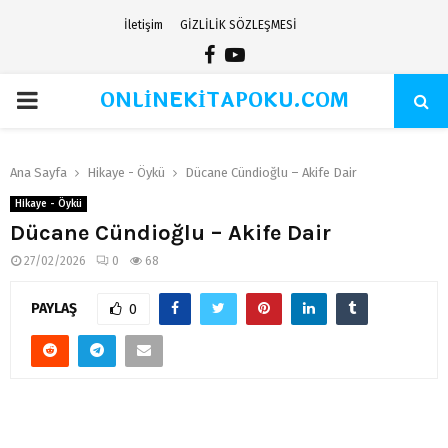
İletişim
GİZLİLİK SÖZLEŞMESİ
Facebook
Youtube
ONLİNEKİTAPOKU.COM
PRIMARY
MENU
Ana Sayfa
Hikaye - Öykü
Dücane Cündioğlu – Akife Dair
Hikaye - Öykü
Dücane Cündioğlu – Akife Dair
27/02/2026
0
68
PAYLAŞ
0