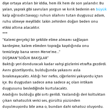
diye ortaya atılan bir iddia, hem ilk hem de son yalandır. Bu
yalan, yaprak gibi savrulan yorgun ve kırık bedenin en
büyük
kalp ağrısıdır.Savaşçı ruhun silahını tutan duygusuz adam,
ruhu silmeye meyillidir. lakin zehirden doğan beden onu
etkisi altına alacaktır.
***
“Kalemi gerçekçi bir şekilde elime almamı sağlayan
kardeşime, kalem elimden toprağa kaydığında onu
temizleyip bana veren Merve’me…”
DÜŞMAN“SOĞUK BAKIŞLAR”
Baktığı yeri donduracak kadar vahşi gözlerini etrafta gezdirdi.
Avını gözetliyordu, bulduğunda yakasını asla
bırakmayacaktı. Aldığı her nefes, ciğerlerini yakıyordu içten
içe. Bu duygudan sadece ama sadece aç olan intikam
duygusunu beslediğinde kurtulacaktı.
Aradığını bulduğu gibi sırtı gerildi. Yaslandığı deri koltuktan
çıkan rahatsızlık verici ses, gürültü yüzünden
duyulmuyordu bile ama o, bundan dahi rahatsız oluyordu.