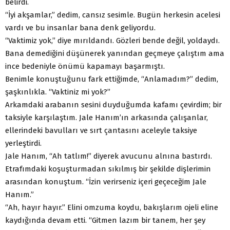
belirdi.
“İyi akşamlar,” dedim, cansız sesimle. Bugün herkesin acelesi
vardı ve bu insanlar bana denk geliyordu.
“Vaktimiz yok,” diye mırıldandı. Gözleri bende değil, yoldaydı.
Bana demediğini düşünerek yanından geçmeye çalıştım ama
ince bedeniyle önümü kapamayı başarmıştı.
Benimle konuştuğunu fark ettiğimde, “Anlamadım?” dedim,
şaşkınlıkla. “Vaktiniz mi yok?”
Arkamdaki arabanın sesini duyduğumda kafamı çevirdim; bir
taksiyle karşılaştım. Jale Hanım’ın arkasında çalışanlar,
ellerindeki bavulları ve sırt çantasını aceleyle taksiye
yerleştirdi.
Jale Hanım, “Ah tatlım!” diyerek avucunu alnına bastırdı.
Etrafımdaki koşuşturmadan sıkılmış bir şekilde dişlerimin
arasından konuştum. “İzin verirseniz içeri geçeceğim Jale
Hanım.”
“Ah, hayır hayır.” Elini omzuma koydu, bakışlarım ojeli eline
kaydığında devam etti. “Gitmen lazım bir tanem, her şey