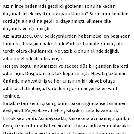
Kızın ince bedeninde gezdirdi gözlerini, sonuna kadar
dayanabilecek miydi ona yapacaklarına? Sorusunu kendine
sorduğu an aklına geldi; o, dayanmıştı. Bilmese bile
dayanmayı öğrenmişti.
Kız mutsuzdu. Onu bekleyenlerden haberi olsa, en başından
buna hiç bulaşmamak isterdi. Mutsuz halinde kalmayı ilk
tercih olarak kullanırdı. Ne yazık ki onun elinde değildi,
adamın elinde de olmamıştı.
Her şey boştu, anlamsızdı ve sadece düz bir çizgiden ibaretti
adam için. Duyguları tek tek koparılmıştı. Hayatı gözlerinin
önünde mahvedilmiş ve her anısının bir bir yok oluşu
adama izlettirilmişti. Darbelerin görünmeyen izleri vardı
teninde.
Bataklıktan kendi çıkmış, bunu başardığında ise tamamen
değişmişti. Kaybedecek hiçbir şeyi yoktu ama kazanacak
birçok şeyi vardı. Acımayacaktı, kimse ona acımamıştı çünkü.
Genç kızın ruhuna kalıcı imzalar atacak, intikamını alacaktı.
Hayattaki tek gayesi buydu artık, kimse onu durduramazdı…