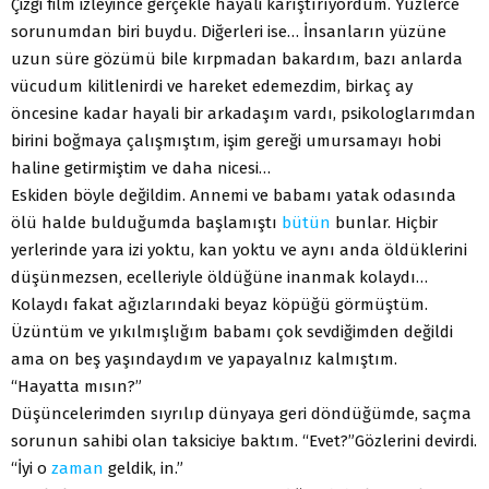
Çizgi film izleyince gerçekle hayali karıştırıyordum. Yüzlerce
sorunumdan biri buydu. Diğerleri ise… İnsanların yüzüne
uzun süre gözümü bile kırpmadan bakardım, bazı anlarda
vücudum kilitlenirdi ve hareket edemezdim, birkaç ay
öncesine kadar hayali bir arkadaşım vardı, psikologlarımdan
birini boğmaya çalışmıştım, işim gereği umursamayı hobi
haline getirmiştim ve daha nicesi…
Eskiden böyle değildim. Annemi ve babamı yatak odasında
ölü halde bulduğumda başlamıştı
bütün
bunlar. Hiçbir
yerlerinde yara izi yoktu, kan yoktu ve aynı anda öldüklerini
düşünmezsen, ecelleriyle öldüğüne inanmak kolaydı…
Kolaydı fakat ağızlarındaki beyaz köpüğü görmüştüm.
Üzüntüm ve yıkılmışlığım babamı çok sevdiğimden değildi
ama on beş yaşındaydım ve yapayalnız kalmıştım.
“Hayatta mısın?”
Düşüncelerimden sıyrılıp dünyaya geri döndüğümde, saçma
sorunun sahibi olan taksiciye baktım. “Evet?”Gözlerini devirdi.
“İyi o
zaman
geldik, in.”