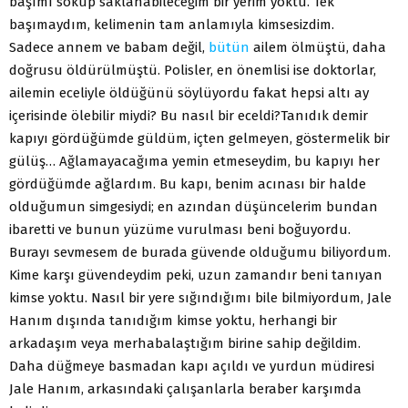
başımı sokup saklanabileceğim bir yerim yoktu. Tek
başımaydım, kelimenin tam anlamıyla kimsesizdim.
Sadece annem ve babam değil,
bütün
ailem ölmüştü, daha
doğrusu öldürülmüştü. Polisler, en önemlisi ise doktorlar,
ailemin eceliyle öldüğünü söylüyordu fakat hepsi altı ay
içerisinde ölebilir miydi? Bu nasıl bir eceldi?Tanıdık demir
kapıyı gördüğümde güldüm, içten gelmeyen, göstermelik bir
gülüş… Ağlamayacağıma yemin etmeseydim, bu kapıyı her
gördüğümde ağlardım. Bu kapı, benim acınası bir halde
olduğumun simgesiydi; en azından düşüncelerim bundan
ibaretti ve bunun yüzüme vurulması beni boğuyordu.
Burayı sevmesem de burada güvende olduğumu biliyordum.
Kime karşı güvendeydim peki, uzun zamandır beni tanıyan
kimse yoktu. Nasıl bir yere sığındığımı bile bilmiyordum, Jale
Hanım dışında tanıdığım kimse yoktu, herhangi bir
arkadaşım veya merhabalaştığım birine sahip değildim.
Daha düğmeye basmadan kapı açıldı ve yurdun müdiresi
Jale Hanım, arkasındaki çalışanlarla beraber karşımda