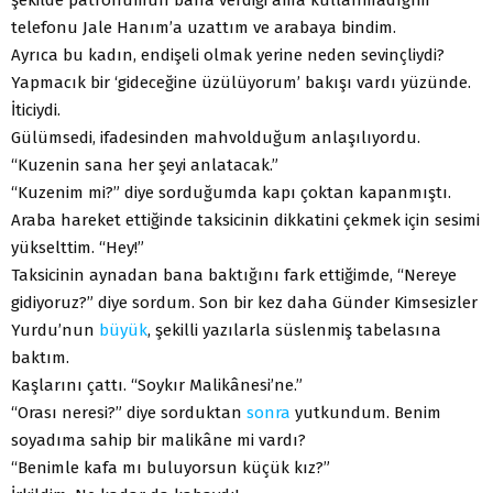
telefonu Jale Hanım’a uzattım ve arabaya bindim.
Ayrıca bu kadın, endişeli olmak yerine neden sevinçliydi?
Yapmacık bir ‘gideceğine üzülüyorum’ bakışı vardı yüzünde.
İticiydi.
Gülümsedi, ifadesinden mahvolduğum anlaşılıyordu.
“Kuzenin sana her şeyi anlatacak.”
“Kuzenim mi?” diye sorduğumda kapı çoktan kapanmıştı.
Araba hareket ettiğinde taksicinin dikkatini çekmek için sesimi
yükselttim. “Hey!”
Taksicinin aynadan bana baktığını fark ettiğimde, “Nereye
gidiyoruz?” diye sordum. Son bir kez daha Günder Kimsesizler
Yurdu’nun
büyük
, şekilli yazılarla süslenmiş tabelasına
baktım.
Kaşlarını çattı. “Soykır Malikânesi’ne.”
“Orası neresi?” diye sorduktan
sonra
yutkundum. Benim
soyadıma sahip bir malikâne mi vardı?
“Benimle kafa mı buluyorsun küçük kız?”