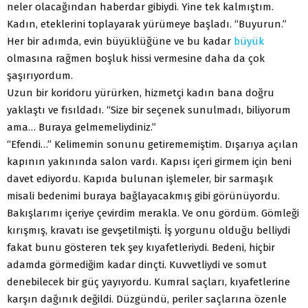
neler olacağından haberdar gibiydi. Yine tek kalmıştım.
Kadın, eteklerini toplayarak yürümeye başladı. “Buyurun.”
Her bir adımda, evin büyüklüğüne ve bu kadar
büyük
olmasına rağmen boşluk hissi vermesine daha da çok
şaşırıyordum.
Uzun bir koridoru yürürken, hizmetçi kadın bana doğru
yaklaştı ve fısıldadı. “Size bir seçenek sunulmadı, biliyorum
ama… Buraya gelmemeliydiniz.”
“Efendi…” Kelimemin sonunu getirememiştim. Dışarıya açılan
kapının yakınında salon vardı. Kapısı içeri girmem için beni
davet ediyordu. Kapıda bulunan işlemeler, bir sarmaşık
misali bedenimi buraya bağlayacakmış gibi görünüyordu.
Bakışlarımı içeriye çevirdim merakla. Ve onu gördüm. Gömleği
kırışmış, kravatı ise gevşetilmişti. İş yorgunu olduğu belliydi
fakat bunu gösteren tek şey kıyafetleriydi. Bedeni, hiçbir
adamda görmediğim kadar dinçti. Kuvvetliydi ve somut
denebilecek bir güç yayıyordu. Kumral saçları, kıyafetlerine
karşın dağınık değildi. Düzgündü, periler saçlarına özenle