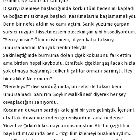
İrkildim. Ne kadar da kabaydı!
Dışarıyı izlemeye başladığımda korku tüm bedenimi kapladı
ve boğazımı sıkmaya başladı. Kasılmalarım başlamamalıydı.
Derin bir nefes aldım ve camı açtım. Sanki yüzüme çarpan,
sarsıcı rüzgârı hissetmezsem ölecekmişim gibi hissediyordum.
“Sen iyi misin? Ölmeni istemem,” diyen kaba taksiciyi
umursamadım. Manyak herifin tekiydi!
Sakinleştiğimde burnuma dolan çiçek kokusunu fark ettim
ama birden hepsi kayboldu. Etraftaki çiçekler şaşılacak hızla
yok olmaya başlamıştı; dikenli çalılar ormanı sarmıştı. Hey
bir dakika! Ne ormanı?
“Neredeyiz?” diye sorduğumda, bu sefer de taksici beni
umursamadı. Sanırım ‘Soykır Malikânesi’ diyerek her şeyi
cevapladığını sanıyordu.
Kocaman duvarın sardığı kale gibi bir yere gelmiştik. İçerisini,
etraftaki duvar yüzünden göremiyordum ama nedense
‘Güzel ve Çirkin’deki sarayı anımsamıştım. Ah, bu çizgi filme
bayılırdım! Aslında ben… Çizgi film izlemeyi bırakmalıydım…