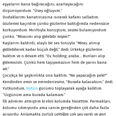
eşyaların bana bağıracağını, azarlayacağını
düşünüyordum. “Üvey oğluyum.”
Dudaklarımı kanatırcasına ısırarak kafamı salladım.
Gözlerimi kaçırdım çünkü gözlerine baktığımda nedensizce
korkuyordum. Mırıltıyla konuştum, sesimi bulamıyordum
çünkü. “Mirasımı alıp gidebilir miyim?”
Kaşlarını kaldırdı, alaylı bir ses tonuyla “Miras, alınıp
gidilebilecek kadar küçük değil,” dedi. Ürkekçe gözlerine
baktım ve o devam etti. “Ev, holding, araba… Bunları alıp
gidemezsin. Çünkü hem taşıyamazsın hem de yarısı bana
ait.”
Çocukça bir şaşkınlıkla ona baktım. “Ne yapacağım peki?”
Kendinden emin ve emredercesine, “Burada kalacaksın,” dedi.
Yutkundum,
bütün
gücümü toplayarak ayağa kalktım.
“Üzgünüm ama burada kalamam.”
İlk adımımı atmıştım ki elini kolumda hissettim. Parmakları,
kolumu sıkmıyordu ama canım gereğinden çok daha fazla
acıyordu. Anlamakta zorluk çektiğim çok şey vardı ve geri