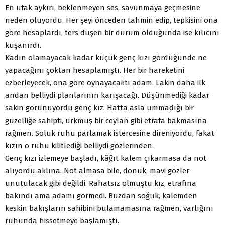
En ufak aykırı, beklenmeyen ses, savunmaya geçmesine
neden oluyordu. Her şeyi önceden tahmin edip, tepkisini ona
göre hesaplardı, ters düşen bir durum olduğunda ise kılıcını
kuşanırdı.
Kadın olamayacak kadar küçük genç kızı gördüğünde ne
yapacağını çoktan hesaplamıştı. Her bir hareketini
ezberleyecek, ona göre oynayacaktı adam. Lakin daha ilk
andan belliydi planlarının karışacağı. Düşünmediği kadar
sakin görünüyordu genç kız. Hatta asla ummadığı bir
güzelliğe sahipti, ürkmüş bir ceylan gibi etrafa bakmasına
rağmen. Soluk ruhu parlamak istercesine direniyordu, fakat
kızın o ruhu kilitlediği belliydi gözlerinden.
Genç kızı izlemeye başladı, kâğıt kalem çıkarmasa da not
alıyordu aklına. Not almasa bile, donuk, mavi gözler
unutulacak gibi değildi. Rahatsız olmuştu kız, etrafına
bakındı ama adamı görmedi. Buzdan soğuk, kalemden
keskin bakışların sahibini bulamamasına rağmen, varlığını
ruhunda hissetmeye başlamıştı.