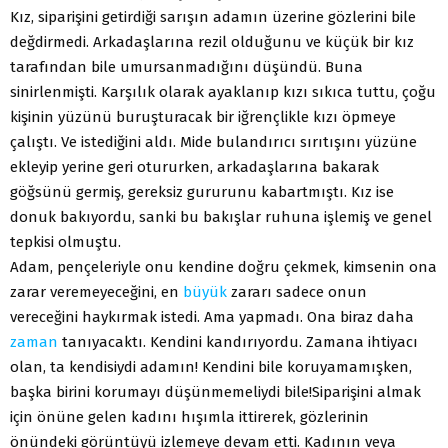
Kız, siparişini getirdiği sarışın adamın üzerine gözlerini bile
değdirmedi. Arkadaşlarına rezil olduğunu ve küçük bir kız
tarafından bile umursanmadığını düşündü. Buna
sinirlenmişti. Karşılık olarak ayaklanıp kızı sıkıca tuttu, çoğu
kişinin yüzünü buruşturacak bir iğrençlikle kızı öpmeye
çalıştı. Ve istediğini aldı. Mide bulandırıcı sırıtışını yüzüne
ekleyip yerine geri otururken, arkadaşlarına bakarak
göğsünü germiş, gereksiz gururunu kabartmıştı. Kız ise
donuk bakıyordu, sanki bu bakışlar ruhuna işlemiş ve genel
tepkisi olmuştu.
Adam, pençeleriyle onu kendine doğru çekmek, kimsenin ona
zarar veremeyeceğini, en
büyük
zararı sadece onun
vereceğini haykırmak istedi. Ama yapmadı. Ona biraz daha
zaman
tanıyacaktı. Kendini kandırıyordu. Zamana ihtiyacı
olan, ta kendisiydi adamın! Kendini bile koruyamamışken,
başka birini korumayı düşünmemeliydi bile!Siparişini almak
için önüne gelen kadını hışımla ittirerek, gözlerinin
önündeki görüntüyü izlemeye devam etti. Kadının veya