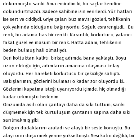
dokunmuştu sanki. Ama emindim ki, bu saçlar kendine
dokundurtmazdı. Sadece sahibine izin verirlerdi. Yüz hatları
ise sert ve ciddiydi. Griye çalan buz mavisi gözleri, tehlikenin
çok yakında olduğunu bağırıyordu. Soğuk, esrarengizdi… Bu
renk, bu adama has bir renkti. Karanlık, korkutucu, yalancı
fakat güzel ve masum bir renk. Hatta adam, tehlikenin
beden bulmuş hali olmalıydı.
Deri koltuktan kalktı, birkaç adımda bana yaklaştı. Boyu
uzun olduğu için, adımların amacına ulaşması kolay
oluyordu. Her hareketi korkutucu bir çekiciliğe sahipti.
Bakışlarımın, gözlerini bulması o kadar zor oluyordu ki…
Gözlerimi kapatma isteği uyanıyordu içimde, hiç olmadığı
kadar ürkmüştü bedenim.
Omzumda asılı olan çantayı daha da sıkı tuttum; sanki
düşmemek için tek kurtuluşum çantanın sapına daha sıkı
sarılmakmış gibi.
Dolgun dudaklarını araladı ve alaylı bir sesle konuştu. Bu
alayı onu düşürmek yerine yükseltmişti. Sesi kalın değildi, bir