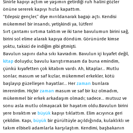
Sinirle kapıyı açtım ve yaşımın getirdiği ruh halini gözler
önüne sererek kapıyı hızla kapattım.
“Edepsiz gençler,” diye mırıldanarak bagajı açtı. Kendisi
mükemmel bir insandı, yetişkindi ya, lütfen!
Sırt çantamı sırtıma taktım ve iki tane bavulumun birini sağ,
birini sol elime alarak kapıya döndüm. Görünürde kimse
yoktu, taksici de indiğim gibi gitmişti.
Bavulun sapını daha sıkı kavradım. Bavulun içi kıyafet değil,
kitap
doluydu; bavulu karıştırmasam da buna emindim,
çünkü kıyafetten çok kitabım vardı. Ah, kitaplar… Mutlu
sonlar, masum ve saf kızlar, mükemmel erkekler, kötü
başlayıp güzelleşen hayatlar… Her
zaman
bunlara
imrenirdim. Hiçbir
zaman
masum ve saf bir kız olmadım,
mükemmel bir erkek arkadaşım olmadı; sadece… mutsuz ve
sonu asla mutlu olmayacak bir hayatım oldu.Bavulun birini
yere bıraktım ve
büyük
kapıyı tıklattım. Elim acıyınca geri
çekildim. Kapı,
büyük
bir gürültüyle açıldığında, kulaklıklı ve
takım elbiseli adamlarla karşılaştım. Kendimi, başbakanın