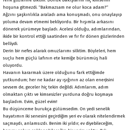
hoşuna gitmezdi. “Bakmazsam ne olur koca adam?”
Ağzını şaşkınlıkla araladı ama konuşmadı, onu onaylayıp
yoluma devam etmemi bekliyordu. Bir hışımla arkasını
dönerek yürümeye başladı. Acelesi olduğu, adımlarından,
ikide bir kontrol ettiği saatinden ve fır fır dönen gözlerinden
belliydi.
Derin bir nefes alarak omuzlarımı silktim. Böyleleri, hem
suçlu hem güçlü lafının ete kemiğe bürünmüş hali
oluyordu.
Havanın kararmak üzere olduğunu fark ettiğimde
yutkundum; her ne kadar ay ışığının az olan enerjisini
sevsem de, geceler hiç tekin değildi. Adımlarım, adım
olmaktan çıktı ve kimsesizler yurduna doğru koşmaya
başladım. Evim, güzel evim!
Bu düşünceme burukça gülümsedim. On yedi senelik
hayatımın iki senesini geçirdiğim yeri ev olarak nitelendirmek
saçmaydı, anlamsızdı. Benim iki yıldır, ev diyebileceğim,