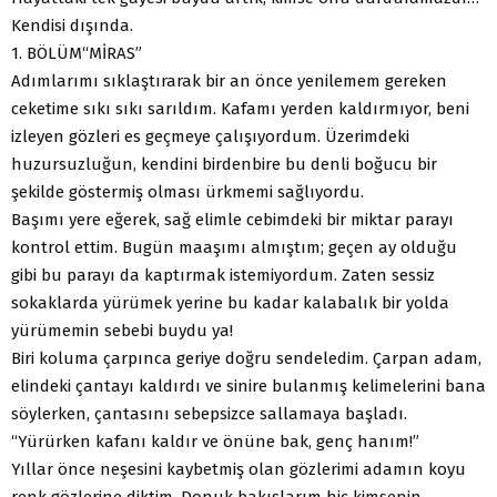
Kendisi dışında.
1. BÖLÜM“MİRAS”
Adımlarımı sıklaştırarak bir an önce yenilemem gereken
ceketime sıkı sıkı sarıldım. Kafamı yerden kaldırmıyor, beni
izleyen gözleri es geçmeye çalışıyordum. Üzerimdeki
huzursuzluğun, kendini birdenbire bu denli boğucu bir
şekilde göstermiş olması ürkmemi sağlıyordu.
Başımı yere eğerek, sağ elimle cebimdeki bir miktar parayı
kontrol ettim. Bugün maaşımı almıştım; geçen ay olduğu
gibi bu parayı da kaptırmak istemiyordum. Zaten sessiz
sokaklarda yürümek yerine bu kadar kalabalık bir yolda
yürümemin sebebi buydu ya!
Biri koluma çarpınca geriye doğru sendeledim. Çarpan adam,
elindeki çantayı kaldırdı ve sinire bulanmış kelimelerini bana
söylerken, çantasını sebepsizce sallamaya başladı.
“Yürürken kafanı kaldır ve önüne bak, genç hanım!”
Yıllar önce neşesini kaybetmiş olan gözlerimi adamın koyu
renk gözlerine diktim. Donuk bakışlarım hiç kimsenin