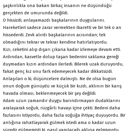
şaşkınlıkla ona bakan birkaç insanın ne düşündüğü
gerçekten de umurunda değildi.
O hissizdi, anlayamazdı başkalarının duygularını.
Hareketleri sadece zarar vermekten ibaretti ve bir tek o an
hissederdi. Zevk alırdı başkalarının acısından; tek
olmadığını tekrar ve tekrar kendine hatırlatıyordu.
Kızı, ceketini alıp dışarı çıkana kadar izlemeye devam etti.
Ardından, kasvetle dolup taşan bedenini saklama gereği
duymadan kızın ardından ilerledi. Bilerek uzak duruyordu,
fakat genç kız onu fark edemeyecek kadar dikkatsizdi.
Anlaşılan o ki, düşüncelere dalmıştı. Ne de olsa bugün
onun doğum günüydü ve küçük bir kızdı, aklının bir karış
havada olması, beklenmeyecek bir şey değildi.
Adam uzun zamandır duygu barındırmayan dudaklarını
aralayarak soğuk, rüzgârlı havayı içine çekti. Bedeni daha
fazlasını istiyordu, daha fazla soğuğa ihtiyaç duyuyordu. Bir
anlığına rahatlayarak gülmek istedi ama o kadar uzun
süredir gülmemişti ki, nasıl yapılacağı aklına gelmiyordu.