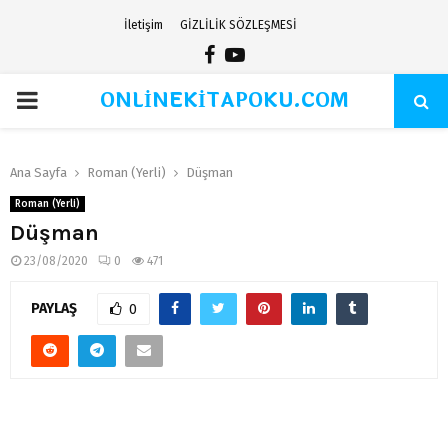
İletişim
GİZLİLİK SÖZLEŞMESİ
Facebook
Youtube
ONLİNEKİTAPOKU.COM
PRIMARY
MENU
Ana Sayfa
Roman (Yerli)
Düşman
Roman (Yerli)
Düşman
23/08/2020
0
471
PAYLAŞ
0