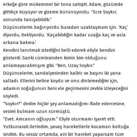
erkeğe göre mükemmel bir tona sahipti. Adam, gözümde
gittikçe büyüyor ve gizeme bürünüyordu. “Ecre Soykır,
sonunda tanışabildik.”
Düşüncelerim bağırıyordu buradan uzaklaşmam için. ‘Kaç’
diyordu, itekliyordu. ‘Kaçabildiğin kadar uzağa kaç ve asla
arkana bakma.’
Kendini tanıtmak istediğini belli ederek eliyle kendini
gösterdi. Sanki cümlesinden kimin kim olduğunu
anlamayacakmışım gibi. “Ben, Uzay Soykır.”
Düşüncelerim, sandalyesinden kalktı ve başını iki yana
salladı. Ellerini beline koydu ve onu dinlemediğim için,
adamın soğuğunun beni ele geçirmesini zevkle izleyeceğini
söyledi.
“Soykır?” dedim hiçbir şey anlamadığımı ifade edercesine,
sesimi bulmam uzun sürmüştü.
“Evet. Amcanın oğluyum.” Eliyle oturmamı işaret etti.
Yutkunarak ilerledim, yavaş hareketlerle kocaman koltuğa
sindim. Bu sessiz ortamda, ani bir hareket yaparsam tüm