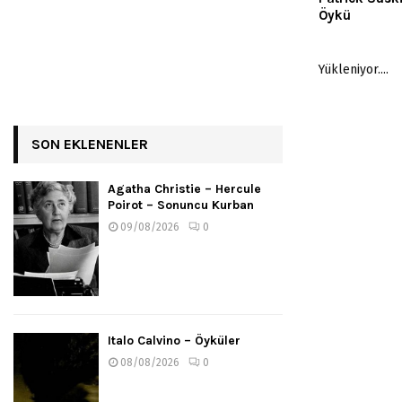
Öykü
Yükleniyor....
SON EKLENENLER
Agatha Christie – Hercule
Poirot – Sonuncu Kurban
09/08/2026
0
Italo Calvino – Öyküler
08/08/2026
0