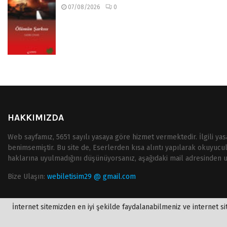
07/08/2026
0
HAKKIMIZDA
Web sayfamız, 5651 sayılı yasaya göre hizmet vermektedir. İlgili ya
benimsemiştir. Bu site de, Eserlerden kısa alıntı yapılarak okuyucu
haklarına uyulmadığını düşünüyorsanız, aşağıdaki mail adresinden ula
Bize Ulaşın:
webiletisim29 @ gmail.com
İnternet sitemizden en iyi şekilde faydalanabilmeniz ve internet sit