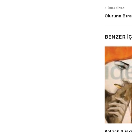
ÖNCEKI YAZI
Oluruna Bır
BENZER İ
Patrick Süsk