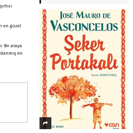
şırtıcı
un en güzel
. Bir araya
adanmış en