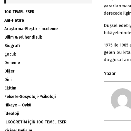
yararlanmasın
100 TEMEL ESER
derecede ilgi
Anı-Hatıra
Düşsel edebiy
Araştırma-Eleştiri-İnceleme
hikâyelerinde
Bilim & Mühendislik
1975 ile 1985
Biografi
gelen bu kit
Çocuk
duygusal anıt
Deneme
Diğer
Yazar
Dini
Eğitim
Felsefe-Sosyoloji-Psikoloji
Hikaye – Öykü
İdeoloji
İLKÖĞRETİM İÇİN 100 TEMEL ESER
Kişisel Gelişim