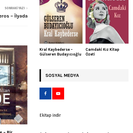
SONRAKI YAZI
ros – İlyada
Kral Kaybederse –
Camdaki Kız Kitap
Gülseren Budayıcıoğlu
Özeti
SOSYAL MEDYA
Ekitap indir
 – Bir