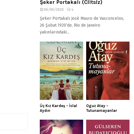
Şeker Portakalı (Ciltsiz)
06/06/2020
4
Şeker Portakalı José Mauro de Vasconcelos,
26 Şubat l920’de, Rio de Janeiro
yakınlarındaki...
Üç Kız Kardeş – İclal
Oguz Atay –
Aydın
Tutunamayanlar