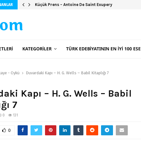
Küçük Prens – Antoine De Saint Exupery
NANLAR
com
ETLERI
KATEGORILER
TÜRK EDEBIYATININ EN İYI 100 ESE
kaye - Öykü
Duvardaki Kapı – H. G. Wells – Babil Kitaplığı 7
aki Kapı – H. G. Wells – Babil
ığı 7
0
131
0