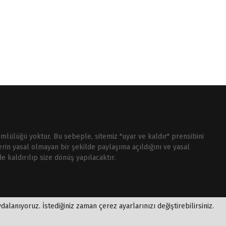
ümlülüğü yoktur. Bu sebeple, sitemiz "uyar ve kaldır" prensibini
rin yasal olmayan bir şekilde paylaşıma açıldığını ve yasal
e kaldırılıp size dönüş yapılacaktır.
alanıyoruz. İstediğiniz zaman çerez ayarlarınızı değiştirebilirsiniz.