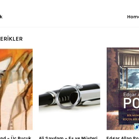
ak
Home
ÇERİKLER
ind – Üç Buçuk
Ali Saydam – Eş ve Müşteri
Edgar Allan Poe