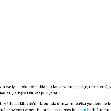
ar i§e iyi bir okur olmakla ba§lar ve yıllar geçtikçe, tercih ettiği 
alarıyla kişisel bir kitaplık yaratır.
’teki Ulusal Kitaplık’ın (ki burada dünyanın ba§ka yörelerinde
duğu söylenir) yöneticisi Jorge Luis Borges bu
kitap
bolluğundan