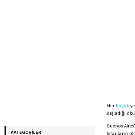
Her
büyük
yaz
dışladığı okum
Buenos Aires
KATEGORILER
kitapların ol