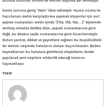
aslında bulunan fihriste de metnin başında yer verilmiştir.
Eserin sonuna geniş “Dizin” ilâve edilmiştir. Yazma nüsha ile
hazırlanan metni karşılaştırma yapmak isteyenler için asıl
yaprak numaraları metin içinde “[15a; 15b; 16a; …]” biçiminde
verilmiş olmakla birlikte dizin, yaprak numaralarına göre
değil, bu kitabın sayfa numaralarına göre düzenlenmiştir.
Bütün yardım, dikkat ve gayretlere rağmen bu büyüklükteki
bir metnin neşrinde hataların olması kaçınılmazdır. Bizden
kaynaklanan bu hatalara getirilecek eleştirilerin, ileride
yapılacak yeni neşirlere rehberlik edeceği inancını
taşımaktayız.
Yazar