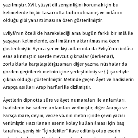
yazılmıştır. XVII. yüzyıl dil zenginliğini korumak için bu
kelimelerde hiçbir tasarrufta bulunulmamış ve imlânın
olduğu gibi yansıtılmasına özen gösterilmiştir.
Evliyâ’nın özellikle harekelediği ama bugün farklı bir imlâ ile
yaşayan kelimelerde, asıl imlânın aktarılmasına özen
gösterilmiştir. Ayrıca yer ve kişi adlarında da Evliyâ’nın imlâsı
esas alınmıştır. Eserde mevcut çıkmalar (derkenar),
zorluklarla karşılaşıldığızaman diğer yazma nüshalar da
gözden geçirilerek metnin içine yerleştirilmiş ve { } işaretiyle
çıkma olduğu gösterilmiştir. Metinde geçen âyet ve hadislerin
Arapça asılları Arap harfleri ile dizilmiştir.
Âyetlerin dipnotta sûre ve âyet numaraları ile anlamları,
hadislerin ise sadece anlamları verilmiştir; diğer Arapça ve
Farsça ibare, deyim, vecize vb.’nin metin içinde çeviri yazısı
verilmiştir. Hazırlanan eserin kolay kullanılması için baş
tarafına, geniş bir “İçindekiler” ilave edilmiş olup eserin