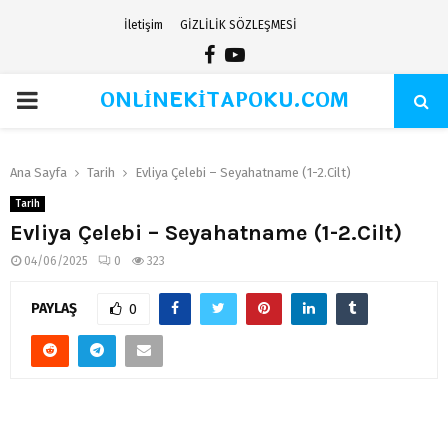
İletişim
GİZLİLİK SÖZLEŞMESİ
Facebook
Youtube
ONLİNEKİTAPOKU.COM
PRIMARY
MENU
Ana Sayfa
Tarih
Evliya Çelebi – Seyahatname (1-2.Cilt)
Tarih
Evliya Çelebi – Seyahatname (1-2.Cilt)
04/06/2025
0
323
PAYLAŞ
0