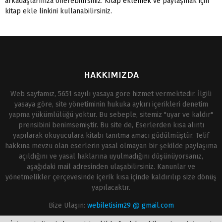
arkadaşlarınıza önerebilirsiniz.
Kitap eklemek
ve paylaşmak için
kitap ekle linkini kullanabilirsiniz.
HAKKIMIZDA
Web sayfamız, 5651 sayılı yasaya göre hizmet vermektedir. İlgili
yasaya göre, site yönetiminin hukuka aykırı içerikleri denetim
yapma yükümlülüğü yoktur. Bu sebeple, sitemiz "uyar ve kaldır"
prensibini benimsemiştir. Bu site de, Eserlerden kısa alıntı
yapılarak okuyuculara kitabı tanıtma amacı güdülmüştür. Telif
hakkına mevzu olan eserlerin yasal olmayan bir şekilde paylaşıma
açıldığını ve yasal haklarına uyulmadığını düşünüyorsanız,
aşağıdaki mail adresinden ulaşabilirsiniz. Kanunlar ve
yönetmelikler çerçevesinde içerik kısa içinde kaldırılıp size dönüş
yapılacaktır.
Bize Ulaşın:
webiletisim29 @ gmail.com