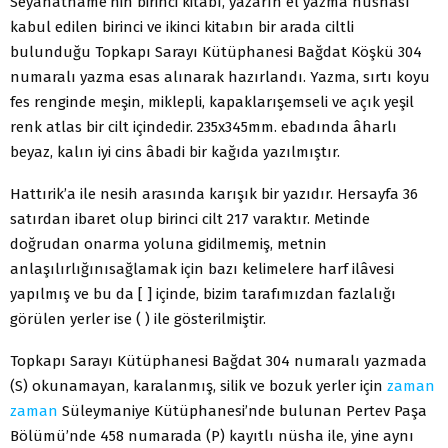
Seyahatname’nin birinci kitabı, yazarın el yazma nüshası
kabul edilen birinci ve ikinci kitabın bir arada ciltli
bulunduğu Topkapı Sarayı Kütüphanesi Bağdat Köşkü 304
numaralı yazma esas alınarak hazırlandı. Yazma, sırtı koyu
fes renginde meşin, miklepli, kapaklarışemseli ve açık yeşil
renk atlas bir cilt içindedir. 235x345mm. ebadında âharlı
beyaz, kalın iyi cins âbadi bir kağıda yazılmıştır.
Hattırik’a ile nesih arasında karışık bir yazıdır. Hersayfa 36
satırdan ibaret olup birinci cilt 217 varaktır. Metinde
doğrudan onarma yoluna gidilmemiş, metnin
anlaşılırlığınısağlamak için bazı kelimelere harf ilâvesi
yapılmış ve bu da [ ] içinde, bizim tarafımızdan fazlalığı
görülen yerler ise ( ) ile gösterilmiştir.
Topkapı Sarayı Kütüphanesi Bağdat 304 numaralı yazmada
(S) okunamayan, karalanmış, silik ve bozuk yerler için
zaman
zaman
Süleymaniye Kütüphanesi’nde bulunan Pertev Paşa
Bölümü’nde 458 numarada (P) kayıtlı nüsha ile, yine aynı