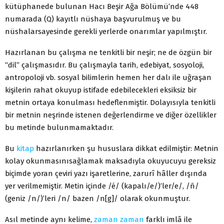
kütüphanede bulunan Hacı Beşir Ağa Bölümü’nde 448
numarada (Q) kayıtlı nüshaya başvurulmuş ve bu
nüshalarsayesinde gerekli yerlerde onarımlar yapılmıştır.
Hazırlanan bu çalışma ne tenkitli bir neşir; ne de özgün bir
“dil” çalışmasıdır. Bu çalışmayla tarih, edebiyat, sosyoloji,
antropoloji vb. sosyal bilimlerin hemen her dalı ile uğraşan
kişilerin rahat okuyup istifade edebilecekleri eksiksiz bir
metnin ortaya konulması hedeflenmiştir. Dolayısıyla tenkitli
bir metnin neşrinde istenen değerlendirme ve diğer özellikler
bu metinde bulunmamaktadır.
Bu
kitap
hazırlanırken şu hususlara dikkat edilmiştir: Metnin
kolay okunmasınısağlamak maksadıyla okuyucuyu gereksiz
biçimde yoran çeviri yazı işaretlerine, zarurî hâller dışında
yer verilmemiştir. Metin içinde /é/ (kapalı/e/)’ler/e/, /ñ/
(geniz /n/)’leri /n/ bazen /n[g]/ olarak okunmuştur.
Asıl metinde aynı kelime,
zaman
zaman
farklı imlâ ile