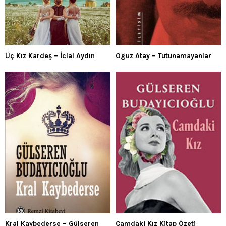
Üç Kız Kardeş – İclal Aydın
Oguz Atay – Tutunamayanlar
Kral Kaybederse – Gülseren
Camdaki Kız Kitap Özeti