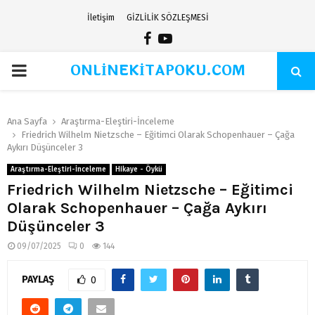
İletişim
GİZLİLİK SÖZLEŞMESİ
Facebook
Youtube
ONLİNEKİTAPOKU.COM
PRIMARY
MENU
Ana Sayfa
Araştırma-Eleştiri-İnceleme
Friedrich Wilhelm Nietzsche – Eğitimci Olarak Schopenhauer – Çağa
Aykırı Düşünceler 3
Araştırma-Eleştiri-İnceleme
Hikaye - Öykü
Friedrich Wilhelm Nietzsche – Eğitimci
Olarak Schopenhauer – Çağa Aykırı
Düşünceler 3
09/07/2025
0
144
PAYLAŞ
0