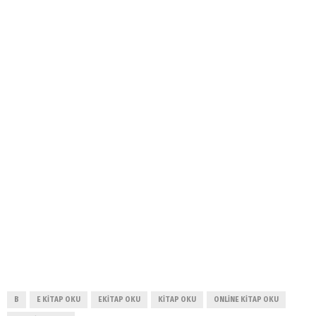
B
E KITAP OKU
EKITAP OKU
KITAP OKU
ONLINE KITAP OKU