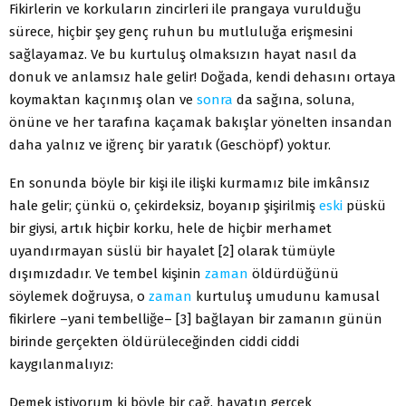
Fikirlerin ve korkuların zincirleri ile prangaya vurulduğu
sürece, hiçbir şey genç ruhun bu mutluluğa erişmesini
sağlayamaz. Ve bu kurtuluş olmaksızın hayat nasıl da
donuk ve anlamsız hale gelir! Doğada, kendi dehasını ortaya
koymaktan kaçınmış olan ve
sonra
da sağına, soluna,
önüne ve her tarafına kaçamak bakışlar yönelten insandan
daha yalnız ve iğrenç bir yaratık (Geschöpf) yoktur.
En sonunda böyle bir kişi ile ilişki kurmamız bile imkânsız
hale gelir; çünkü o, çekirdeksiz, boyanıp şişirilmiş
eski
püskü
bir giysi, artık hiçbir korku, hele de hiçbir merhamet
uyandırmayan süslü bir hayalet [2] olarak tümüyle
dışımızdadır. Ve tembel kişinin
zaman
öldürdüğünü
söylemek doğruysa, o
zaman
kurtuluş umudunu kamusal
fikirlere –yani tembelliğe– [3] bağlayan bir zamanın günün
birinde gerçekten öldürüleceğinden ciddi ciddi
kaygılanmalıyız:
Demek istiyorum ki böyle bir çağ, hayatın gerçek