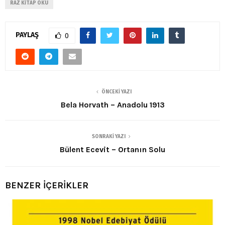
RAZ KITAP OKU
PAYLAŞ
0
ÖNCEKI YAZI
Bela Horvath – Anadolu 1913
SONRAKI YAZI
Bülent Ecevit – Ortanın Solu
BENZER İÇERİKLER