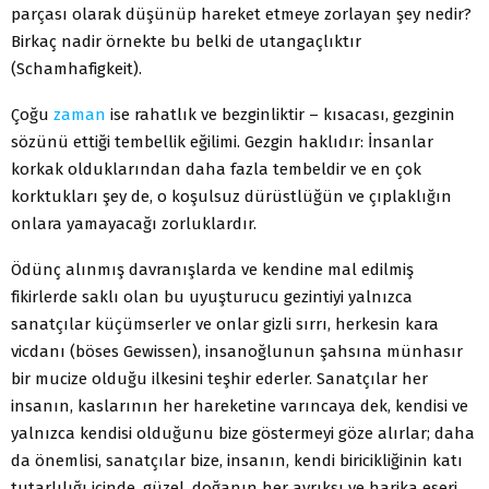
parçası olarak düşünüp hareket etmeye zorlayan şey nedir?
Birkaç nadir örnekte bu belki de utangaçlıktır
(Schamhafigkeit).
Çoğu
zaman
ise rahatlık ve bezginliktir – kısacası, gezginin
sözünü ettiği tembellik eğilimi. Gezgin haklıdır: İnsanlar
korkak olduklarından daha fazla tembeldir ve en çok
korktukları şey de, o koşulsuz dürüstlüğün ve çıplaklığın
onlara yamayacağı zorluklardır.
Ödünç alınmış davranışlarda ve kendine mal edilmiş
fikirlerde saklı olan bu uyuşturucu gezintiyi yalnızca
sanatçılar küçümserler ve onlar gizli sırrı, herkesin kara
vicdanı (böses Gewissen), insanoğlunun şahsına münhasır
bir mucize olduğu ilkesini teşhir ederler. Sanatçılar her
insanın, kaslarının her hareketine varıncaya dek, kendisi ve
yalnızca kendisi olduğunu bize göstermeyi göze alırlar; daha
da önemlisi, sanatçılar bize, insanın, kendi biricikliğinin katı
tutarlılığı içinde, güzel, doğanın her ayrıksı ve harika eseri