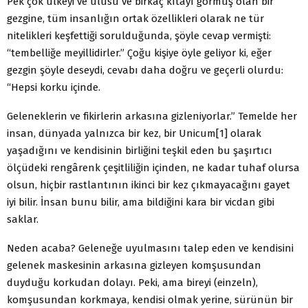
Pek çok ülkeyi ve ulusu ve birkaç kıtayı görmüş olan bir
gezgine, tüm insanlığın ortak özellikleri olarak ne tür
nitelikleri keşfettiği sorulduğunda, şöyle cevap vermişti:
“tembelliğe meyillidirler.” Çoğu kişiye öyle geliyor ki, eğer
gezgin şöyle deseydi, cevabı daha doğru ve geçerli olurdu:
“Hepsi korku içinde.
Geleneklerin ve fikirlerin arkasına gizleniyorlar.” Temelde her
insan, dünyada yalnızca bir kez, bir Unicum[1] olarak
yaşadığını ve kendisinin birliğini teşkil eden bu şaşırtıcı
ölçüdeki rengârenk çeşitliliğin içinden, ne kadar tuhaf olursa
olsun, hiçbir rastlantının ikinci bir kez çıkmayacağını gayet
iyi bilir. İnsan bunu bilir, ama bildiğini kara bir vicdan gibi
saklar.
Neden acaba? Geleneğe uyulmasını talep eden ve kendisini
gelenek maskesinin arkasına gizleyen komşusundan
duyduğu korkudan dolayı. Peki, ama bireyi (einzeln),
komşusundan korkmaya, kendisi olmak yerine, sürünün bir