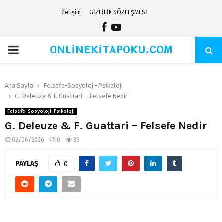
İletişim
GİZLİLİK SÖZLEŞMESİ
Facebook
Youtube
ONLİNEKİTAPOKU.COM
PRIMARY
MENU
Ana Sayfa
Felsefe-Sosyoloji-Psikoloji
G. Deleuze & F. Guattari – Felsefe Nedir
Felsefe-Sosyoloji-Psikoloji
G. Deleuze & F. Guattari – Felsefe Nedir
02/06/2026
0
39
PAYLAŞ
0