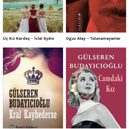
Üç Kız Kardeş – İclal Aydın
Oguz Atay – Tutunamayanlar