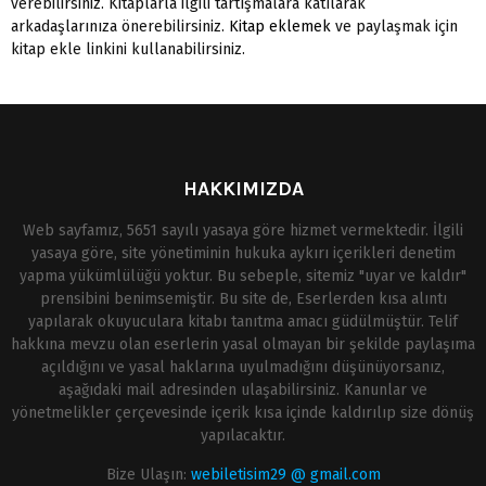
verebilirsiniz. Kitaplarla ilgili tartışmalara katılarak
arkadaşlarınıza önerebilirsiniz.
Kitap eklemek
ve paylaşmak için
kitap ekle linkini kullanabilirsiniz.
HAKKIMIZDA
Web sayfamız, 5651 sayılı yasaya göre hizmet vermektedir. İlgili
yasaya göre, site yönetiminin hukuka aykırı içerikleri denetim
yapma yükümlülüğü yoktur. Bu sebeple, sitemiz "uyar ve kaldır"
prensibini benimsemiştir. Bu site de, Eserlerden kısa alıntı
yapılarak okuyuculara kitabı tanıtma amacı güdülmüştür. Telif
hakkına mevzu olan eserlerin yasal olmayan bir şekilde paylaşıma
açıldığını ve yasal haklarına uyulmadığını düşünüyorsanız,
aşağıdaki mail adresinden ulaşabilirsiniz. Kanunlar ve
yönetmelikler çerçevesinde içerik kısa içinde kaldırılıp size dönüş
yapılacaktır.
Bize Ulaşın:
webiletisim29 @ gmail.com