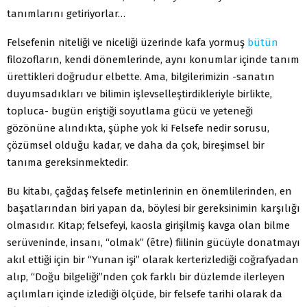
tanımlarını getiriyorlar…
Felsefenin niteliği ve niceliği üzerinde kafa yormuş
bütün
filozofların, kendi dönemlerinde, aynı konumlar içinde tanım
ürettikleri doğrudur elbette. Ama, bilgilerimizin -sanatın
duyumsadıkları ve bilimin işlevselleştirdikleriyle birlikte,
topluca- bugün eriştiği soyutlama gücü ve yeteneği
gözönüne alındıkta, şüphe yok ki Felsefe nedir sorusu,
çözümsel olduğu kadar, ve daha da çok, bireşimsel bir
tanıma gereksinmektedir.
Bu kitabı, çağdaş felsefe metinlerinin en önemlilerinden, en
başatlarından biri yapan da, böylesi bir gereksinimin karşılığı
olmasıdır. Kitap; felsefeyi, kaosla girişilmiş kavga olan bilme
serüveninde, insanı, “olmak” (être) fiilinin gücüyle donatmayı
akıl ettiği için bir “Yunan işi” olarak kerterizlediği coğrafyadan
alıp, “Doğu bilgeliği”nden çok farklı bir düzlemde ilerleyen
açılımları içinde izlediği ölçüde, bir felsefe tarihi olarak da