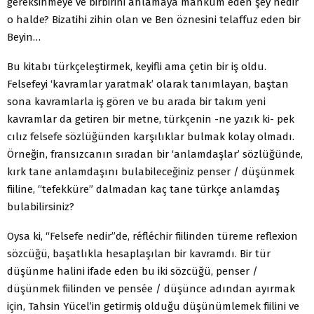
gereksinmeye ve birbirini anlamaya mahkûm eden şey nedir
o halde? Bizatihi zihin olan ve Ben öznesini telaffuz eden bir
Beyin…
Bu kitabı türkçeleştirmek, keyifli ama çetin bir iş oldu.
Felsefeyi ‘kavramlar yaratmak’ olarak tanımlayan, baştan
sona kavramlarla iş gören ve bu arada bir takım yeni
kavramlar da getiren bir metne, türkçenin -ne yazık ki- pek
cılız felsefe sözlüğünden karşılıklar bulmak kolay olmadı.
Örneğin, fransızcanın sıradan bir ‘anlamdaşlar’ sözlüğünde,
kırk tane anlamdaşını bulabileceğiniz penser / düşünmek
fiiline, “tefekküre” dalmadan kaç tane türkçe anlamdaş
bulabilirsiniz?
Oysa ki, “Felsefe nedir”de, réfléchir fiilinden türeme reflexion
sözcüğü, başatlıkla hesaplaşılan bir kavramdı. Bir tür
düşünme halini ifade eden bu iki sözcüğü, penser /
düşünmek fiilinden ve pensée / düşünce adından ayırmak
için, Tahsin Yücel’in getirmiş olduğu düşünümlemek fiilini ve