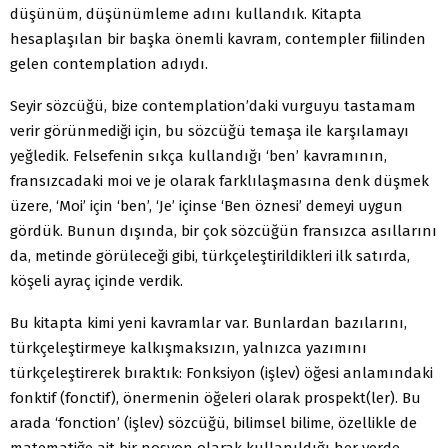
düşünüm, düşünümleme adını kullandık. Kitapta
hesaplaşılan bir başka önemli kavram, contempler fiilinden
gelen contemplation adıydı.
Seyir sözcüğü, bize contemplation’daki vurguyu tastamam
verir görünmediği için, bu sözcüğü temaşa ile karşılamayı
yeğledik. Felsefenin sıkça kullandığı ‘ben’ kavramının,
fransızcadaki moi ve je olarak farklılaşmasına denk düşmek
üzere, ‘Moi’ için ‘ben’, ‘Je’ içinse ‘Ben öznesi’ demeyi uygun
gördük. Bunun dışında, bir çok sözcüğün fransızca asıllarını
da, metinde görüleceği gibi, türkçeleştirildikleri ilk satırda,
köşeli ayraç içinde verdik.
Bu kitapta kimi yeni kavramlar var. Bunlardan bazılarını,
türkçeleştirmeye kalkışmaksızın, yalnızca yazımını
türkçeleştirerek bıraktık: Fonksiyon (işlev) öğesi anlamındaki
fonktif (fonctif), önermenin öğeleri olarak prospekt(ler). Bu
arada ‘fonction’ (işlev) sözcüğü, bilimsel bilime, özellikle de
matematiğe ait bir nosyon olarak kullanıldığı her yerde,