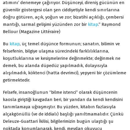
atımını’ denemeye çağırıyor. Düşünceyi, direniş gücünün en
güvenilir göstergesi olan şen ciddiyetiyle kendi sınırlarına
doğru götüren, açık, yoğun ve zor; bizatihi açıklığı, çembersi
mantığı, sarmal gelişimi yüzünden zor bir
kitap
.” Raymond
Bellour (Magazine Littéraire)
Bu
kitap
, üç temel düşünce formunun; sanatın, bilimin ve
felsefenin, bilgiye ulaşma sürecindeki farklılıklarına,
koşutluklarına ve kesişmelerine değinmekte; değinmek ne
demek, bu alanda düpedüz yapılmadık, dolayısıyla
alışılmadık, köktenci (hatta devrimci), yepyeni bir çözümleme
getirmektedir.
Felsefe, insanoğlunun “bilme istenci” olarak düşüncenin
kaosla giriştiği kavgadan beri, bir yandan da kendi kendisini
tanımlamaya uğraşmıştır. Bu yüzden, kitabın fazlasıyla
alçakgönüllü (ve de iddialı) başlığı yanıltmamalıdır. Çünkü
Deleuze-Guattari İkilisi, bilgilerimizin bugün ulaştığı şu
noktada konumlanarak, kendi, meydan okuyucu