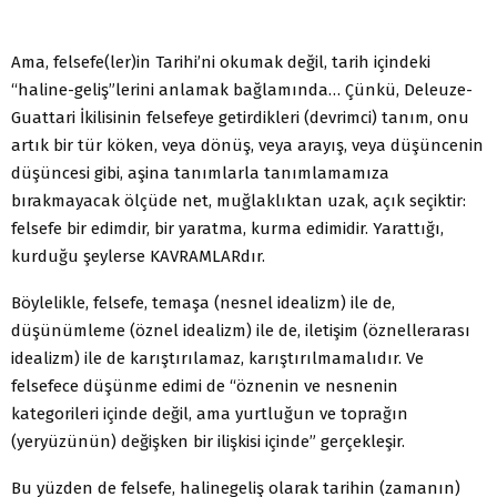
Ama, felsefe(ler)in Tarihi’ni okumak değil, tarih içindeki
“haline-geliş”lerini anlamak bağlamında… Çünkü, Deleuze-
Guattari İkilisinin felsefeye getirdikleri (devrimci) tanım, onu
artık bir tür köken, veya dönüş, veya arayış, veya düşüncenin
düşüncesi gibi, aşina tanımlarla tanımlamamıza
bırakmayacak ölçüde net, muğlaklıktan uzak, açık seçiktir:
felsefe bir edimdir, bir yaratma, kurma edimidir. Yarattığı,
kurduğu şeylerse KAVRAMLARdır.
Böylelikle, felsefe, temaşa (nesnel idealizm) ile de,
düşünümleme (öznel idealizm) ile de, iletişim (öznellerarası
idealizm) ile de karıştırılamaz, karıştırılmamalıdır. Ve
felsefece düşünme edimi de “öznenin ve nesnenin
kategorileri içinde değil, ama yurtluğun ve toprağın
(yeryüzünün) değişken bir ilişkisi içinde” gerçekleşir.
Bu yüzden de felsefe, halinegeliş olarak tarihin (zamanın)