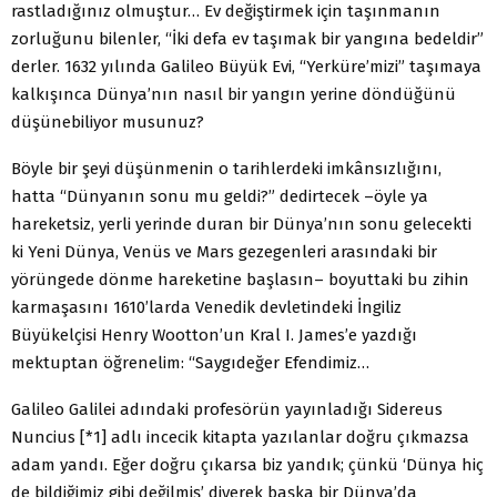
rastladığınız olmuştur… Ev değiştirmek için taşınmanın
zorluğunu bilenler, “İki defa ev taşımak bir yangına bedeldir”
derler. 1632 yılında Galileo Büyük Evi, “Yerküre’mizi” taşımaya
kalkışınca Dünya’nın nasıl bir yangın yerine döndüğünü
düşünebiliyor musunuz?
Böyle bir şeyi düşünmenin o tarihlerdeki imkânsızlığını,
hatta “Dünyanın sonu mu geldi?” dedirtecek –öyle ya
hareketsiz, yerli yerinde duran bir Dünya’nın sonu gelecekti
ki Yeni Dünya, Venüs ve Mars gezegenleri arasındaki bir
yörüngede dönme hareketine başlasın– boyuttaki bu zihin
karmaşasını 1610’larda Venedik devletindeki İngiliz
Büyükelçisi Henry Wootton’un Kral I. James’e yazdığı
mektuptan öğrenelim: “Saygıdeğer Efendimiz…
Galileo Galilei adındaki profesörün yayınladığı Sidereus
Nuncius [*1] adlı incecik kitapta yazılanlar doğru çıkmazsa
adam yandı. Eğer doğru çıkarsa biz yandık; çünkü ‘Dünya hiç
de bildiğimiz gibi değilmiş’ diyerek başka bir Dünya’da