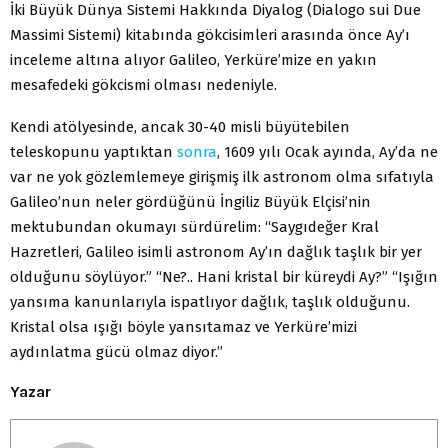
İki Büyük Dünya Sistemi Hakkında Diyalog (Dialogo sui Due
Massimi Sistemi) kitabında gökcisimleri arasında önce Ay’ı
inceleme altına alıyor Galileo, Yerküre’mize en yakın
mesafedeki gökcismi olması nedeniyle.
Kendi atölyesinde, ancak 30-40 misli büyütebilen
teleskopunu yaptıktan
sonra
, 1609 yılı Ocak ayında, Ay’da ne
var ne yok gözlemlemeye girişmiş ilk astronom olma sıfatıyla
Galileo’nun neler gördüğünü İngiliz Büyük Elçisi’nin
mektubundan okumayı sürdürelim: “Saygıdeğer Kral
Hazretleri, Galileo isimli astronom Ay’ın dağlık taşlık bir yer
olduğunu söylüyor.” “Ne?.. Hani kristal bir küreydi Ay?” “Işığın
yansıma kanunlarıyla ispatlıyor dağlık, taşlık olduğunu.
Kristal olsa ışığı böyle yansıtamaz ve Yerküre’mizi
aydınlatma gücü olmaz diyor.”
Yazar