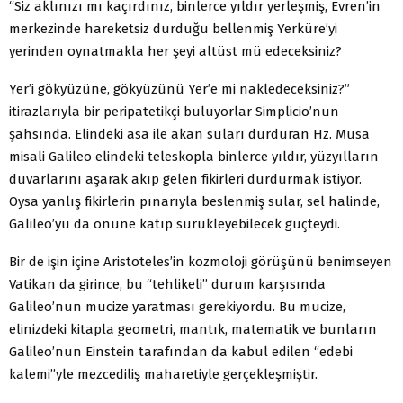
“Siz aklınızı mı kaçırdınız, binlerce yıldır yerleşmiş, Evren’in
merkezinde hareketsiz durduğu bellenmiş Yerküre’yi
yerinden oynatmakla her şeyi altüst mü edeceksiniz?
Yer’i gökyüzüne, gökyüzünü Yer’e mi nakledeceksiniz?”
itirazlarıyla bir peripatetikçi buluyorlar Simplicio’nun
şahsında. Elindeki asa ile akan suları durduran Hz. Musa
misali Galileo elindeki teleskopla binlerce yıldır, yüzyılların
duvarlarını aşarak akıp gelen fikirleri durdurmak istiyor.
Oysa yanlış fikirlerin pınarıyla beslenmiş sular, sel halinde,
Galileo’yu da önüne katıp sürükleyebilecek güçteydi.
Bir de işin içine Aristoteles’in kozmoloji görüşünü benimseyen
Vatikan da girince, bu “tehlikeli” durum karşısında
Galileo’nun mucize yaratması gerekiyordu. Bu mucize,
elinizdeki kitapla geometri, mantık, matematik ve bunların
Galileo’nun Einstein tarafından da kabul edilen “edebi
kalemi”yle mezcediliş maharetiyle gerçekleşmiştir.