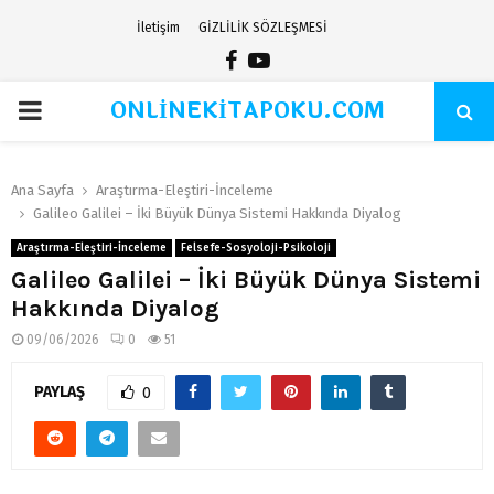
İletişim
GİZLİLİK SÖZLEŞMESİ
Facebook
Youtube
ONLİNEKİTAPOKU.COM
PRIMARY
MENU
Ana Sayfa
Araştırma-Eleştiri-İnceleme
Galileo Galilei – İki Büyük Dünya Sistemi Hakkında Diyalog
Araştırma-Eleştiri-İnceleme
Felsefe-Sosyoloji-Psikoloji
Galileo Galilei – İki Büyük Dünya Sistemi
Hakkında Diyalog
09/06/2026
0
51
PAYLAŞ
0