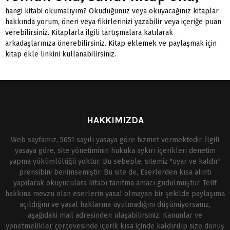
hangi kitabi okumalıyım? Okuduğunuz veya okuyacağınız kitaplar
hakkında yorum, öneri veya fikirlerinizi yazabilir veya içeriğe puan
verebilirsiniz. Kitaplarla ilgili tartışmalara katılarak
arkadaşlarınıza önerebilirsiniz.
Kitap eklemek
ve paylaşmak için
kitap ekle linkini kullanabilirsiniz.
HAKKIMIZDA
Web sayfamız, 5651 sayılı yasaya göre hizmet vermektedir. İlgili
yasaya göre, site yönetiminin hukuka aykırı içerikleri denetim
yapma yükümlülüğü yoktur. Bu sebeple, sitemiz "uyar ve kaldır"
prensibini benimsemiştir. Bu site de, Eserlerden kısa alıntı
yapılarak okuyuculara kitabı tanıtma amacı güdülmüştür. Telif
hakkına mevzu olan eserlerin yasal olmayan bir şekilde paylaşıma
açıldığını ve yasal haklarına uyulmadığını düşünüyorsanız,
aşağıdaki mail adresinden ulaşabilirsiniz. Kanunlar ve
yönetmelikler çerçevesinde içerik kısa içinde kaldırılıp size dönüş