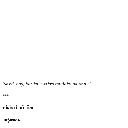
‘Seksi, hoş, harika. Herkes mutlaka okumalı.’
***
BİRİNCİ BÖLÜM
TAŞINMA