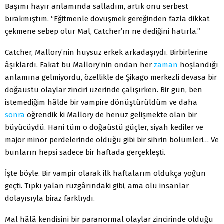
Başımı hayır anlamında salladım, artık onu serbest
bırakmıştım. “Eğitmenle dövüşmek gereğinden fazla dikkat
çekmene sebep olur Mal, Catcher’ın ne dediğini hatırla.”
Catcher, Mallory’nin huysuz erkek arkadaşıydı. Birbirlerine
âşıklardı. Fakat bu Mallory’nin ondan her
zaman
hoşlandığı
anlamına gelmiyordu, özellikle de Şikago merkezli devasa bir
doğaüstü olaylar zinciri üzerinde çalışırken. Bir gün, ben
istemediğim hâlde bir vampire dönüştürüldüm ve daha
sonra
öğrendik ki Mallory de henüz gelişmekte olan bir
büyücüydü. Hani tüm o doğaüstü güçler, siyah kediler ve
majör minör perdelerinde olduğu gibi bir sihrin bölümleri… Ve
bunların hepsi sadece bir haftada gerçekleşti.
İşte böyle. Bir vampir olarak ilk haftalarım oldukça yoğun
geçti. Tıpkı yalan rüzgârındaki gibi, ama ölü insanlar
dolayısıyla biraz farklıydı.
Mal hâlâ kendisini bir paranormal olaylar zincirinde olduğu