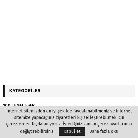
KATEGORILER
100 TEMEL ESER
İnternet sitemizden en iyi şekilde faydalanabilmeniz ve internet
Anı-Hatıra
sitemize yapacağınız ziyaretleri kişiselleştirebilmek için
Araştırma-Eleştiri-İnceleme
çerezlerden faydalanıyoruz. İstediğiniz zaman çerez ayarlarınızı
değiştirebilirsiniz.
Kabul et
Daha fazla oku
Bilim & Mühendislik