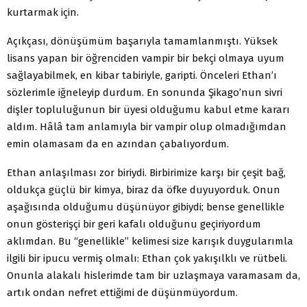
kurtarmak için.
Açıkçası, dönüşümüm başarıyla tamamlanmıştı. Yüksek
lisans yapan bir öğrenciden vampir bir bekçi olmaya uyum
sağlayabilmek, en kibar tabiriyle, garipti. Önceleri Ethan’ı
sözlerimle iğneleyip durdum. En sonunda Şikago’nun sivri
dişler topluluğunun bir üyesi olduğumu kabul etme kararı
aldım. Hâlâ tam anlamıyla bir vampir olup olmadığımdan
emin olamasam da en azından çabalıyordum.
Ethan anlaşılması zor biriydi. Birbirimize karşı bir çeşit bağ,
oldukça güçlü bir kimya, biraz da öfke duyuyorduk. Onun
aşağısında olduğumu düşünüyor gibiydi; bense genellikle
onun gösterişçi bir geri kafalı olduğunu geçiriyordum
aklımdan. Bu “genellikle’’ kelimesi size karışık duygularımla
ilgili bir ipucu vermiş olmalı: Ethan çok yakışılklı ve rütbeli.
Onunla alakalı hislerimde tam bir uzlaşmaya varamasam da,
artık ondan nefret ettiğimi de düşünmüyordum.