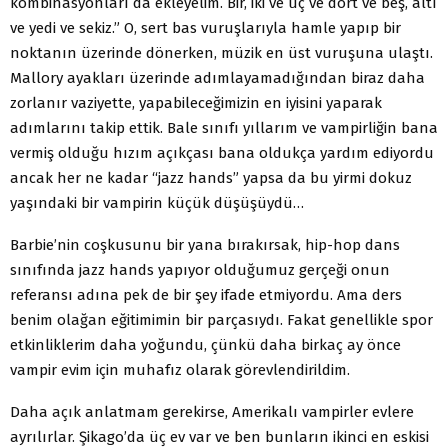
kombinasyonları da ekleyelim. Bir, iki ve üç ve dört ve beş, altı
ve yedi ve sekiz.” O, sert bas vuruşlarıyla hamle yapıp bir
noktanın üzerinde dönerken, müzik en üst vuruşuna ulaştı.
Mallory ayakları üzerinde adımlayamadığından biraz daha
zorlanır vaziyette, yapabileceğimizin en iyisini yaparak
adımlarını takip ettik. Bale sınıfı yıllarım ve vampirliğin bana
vermiş olduğu hızım açıkçası bana oldukça yardım ediyordu
ancak her ne kadar “jazz hands” yapsa da bu yirmi dokuz
yaşındaki bir vampirin küçük düşüşüydü…
Barbie’nin coşkusunu bir yana bırakırsak, hip-hop dans
sınıfında jazz hands yapıyor olduğumuz gerçeği onun
referansı adına pek de bir şey ifade etmiyordu. Ama ders
benim olağan eğitimimin bir parçasıydı. Fakat genellikle spor
etkinliklerim daha yoğundu, çünkü daha birkaç ay önce
vampir evim için muhafız olarak görevlendirildim.
Daha açık anlatmam gerekirse, Amerikalı vampirler evlere
ayrılırlar. Şikago’da üç ev var ve ben bunların ikinci en eskisi