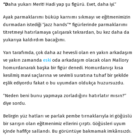
“D
aha yukarı Merit! Hadi yap şu figürü. Evet, daha iyi.”
Ayak parmaklarımı büküp karnımı sıkmayı ve eğitmenimizin
durmadan istediği “jazz hands”* figürlerinde parmaklarımı
titretmeyi hatırlamaya çalışarak tekrardan, bu kez daha da
yukarıya kaldırdım bacağımı.
Yan tarafımda, çok daha az hevesli olan en yakın arkadaşım
ve yakın zamanda
eski
oda arkadaşım olacak olan Mallory
homurdanarak başka bir figür denedi. Homurdanışı kısa
kesilmiş mavi saçlarına ve sevimli suratına tuhaf bir şekilde
eşlik ediyordu fakat o bu uyumdan oldukça huzursuzdu.
“Neden beni bunu yapmaya zorladığını hatırlatır mısın?”
diye sordu.
Belirgin yüz hatları ve parlak pembe tırnaklarıyla iri göğüslü
bir sarışın olan eğitmenimiz ellerini çırptı. Göğüsleri uyum
içinde hafifçe sallandı. Bu görüntüye bakmamak imkânsızdı.