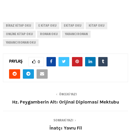
BIRAZ KITAP OKU
E KITAP OKU
EKITAP OKU
KITAP OKU
ONLINE KITAP OKU
ROMAN OKU
YABANCI ROMAN
YABANCI ROMAN OKU
PAYLAŞ
0
ÖNCEKI YAZI
Hz. Peygamberin Altı Orijinal Diplomasi Mektubu
SONRAKI YAZI
İnatçı Yavru Fil