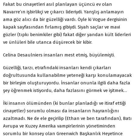
Fakat bu cinayetleri asıl planlayan üçüncü ev olan
Navarre’ın işbirlikçi ve çıkarcı lideriydi. Yanşlış anlamayın
ama göz alıcı da bir güzelliği vardı. Öyle ki Vogue dergisinin
kapak sayfasından fırlamış gibiydi. Siyah saçlar ve mavi
gözler (tıpkı benimkiler gibi) fakat diğer yandan kült liderleri
ve ünlüleri bile utanca düşürecek bir kibir.
Celina Desaulniers insanları mest etmiş, büyülemişti.
Güzelliği, tarzı, etrafındaki insanları kendi çıkarları
doğrultusunda kullanabilme yeteneği karşı konulamayacak
bir birleşim oluşturuyordu. İnsanlar onunla ilgili daha fazla
şey öğrenmek istiyordu, daha fazlasını görmek ve işitmek…
İki insanın ölümünden (ki bunlar planladığı ve itiraf ettiği
cinayetler) sorumlu olması da insanların hayranlığını
azaltmadı. Ne de ele geçirilip (Ethan ve ben tarafından), Batı
Avrupa ve Kuzey Amerika vampirlerinin yönetiminden
sorumlu bir konsey olan Greenwich Başkanlık Heyetince