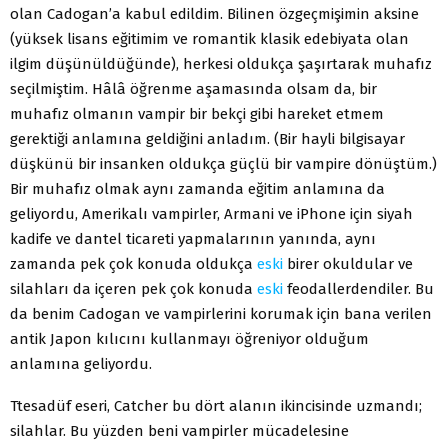
olan Cadogan’a kabul edildim. Bilinen özgeçmişimin aksine
(yüksek lisans eğitimim ve romantik klasik edebiyata olan
ilgim düşünüldüğünde), herkesi oldukça şaşırtarak muhafız
seçilmiştim. Hâlâ öğrenme aşamasında olsam da, bir
muhafız olmanın vampir bir bekçi gibi hareket etmem
gerektiği anlamına geldiğini anladım. (Bir hayli bilgisayar
düşkünü bir insanken oldukça güçlü bir vampire dönüştüm.)
Bir muhafız olmak aynı zamanda eğitim anlamına da
geliyordu, Amerikalı vampirler, Armani ve iPhone için siyah
kadife ve dantel ticareti yapmalarının yanında, aynı
zamanda pek çok konuda oldukça
eski
birer okuldular ve
silahları da içeren pek çok konuda
eski
feodallerdendiler. Bu
da benim Cadogan ve vampirlerini korumak için bana verilen
antik Japon kılıcını kullanmayı öğreniyor olduğum
anlamına geliyordu.
Ttesadüf eseri, Catcher bu dört alanın ikincisinde uzmandı;
silahlar. Bu yüzden beni vampirler mücadelesine