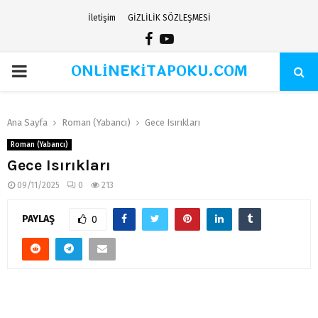
İletişim
GİZLİLİK SÖZLEŞMESİ
Facebook
Youtube
ONLİNEKİTAPOKU.COM
PRIMARY
MENU
Ana Sayfa
Roman (Yabancı)
Gece Isırıkları
Roman (Yabancı)
Gece Isırıkları
09/11/2025
0
213
PAYLAŞ
0