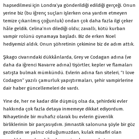
hapsedilmesi için Londra’ya gönderildiği edildiği gerçeği. Onun
yerine biz (bu iğrenç suçları işlerken ona yardım etmeyen
temize çıkarılmış çoğunluk) ondan çok daha fazla ilgi çeker
hâle geldik. Celina’nın dilediği oldu; zavallı, kötü kurban
vampir rolünü oynamaya başladı. Biz de erken Noel
hediyemizi aldık. Onun şöhretinin çekimine biz de adım attık.
Şikago civarındaki dükkânlarda, Grey ve Codagan adına (ve
daha da iğrenci Navarre adına) tişörtler, kepler ve flamaları
satışta bulmak mümkündü. Evlerin adına fan siteleri, “I love
Codagon” yazılı çamurluk yapıştırmaları, şehir vampirlerine
dair haber güncellemeleri de vardı.
Yine de, her ne kadar dile düşmüş olsa da, şehirdeki evler
hakkında çok fazla detaya inmemeye dikkat ediyordum.
Nihayetinde bir muhafız olarak bu evlerin güvenlik
birliklerinin bir parçasıydım. Jimnastik salonuna şöyle bir göz
gezdirdim ve yalnız olduğumuzdan, kulak misafiri olan