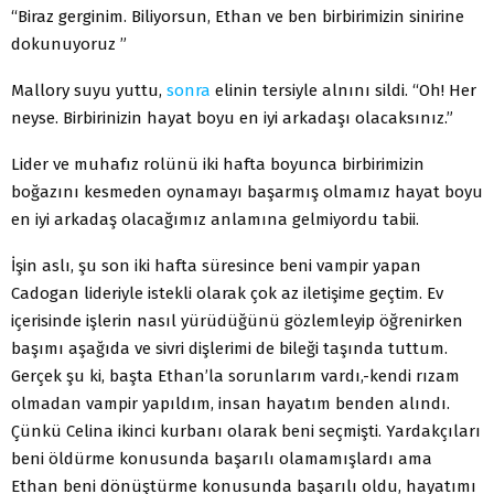
“Biraz gerginim. Biliyorsun, Ethan ve ben birbirimizin sinirine
dokunuyoruz ”
Mallory suyu yuttu,
sonra
elinin tersiyle alnını sildi. “Oh! Her
neyse. Birbirinizin hayat boyu en iyi arkadaşı olacaksınız.”
Lider ve muhafız rolünü iki hafta boyunca birbirimizin
boğazını kesmeden oynamayı başarmış olmamız hayat boyu
en iyi arkadaş olacağımız anlamına gelmiyordu tabii.
İşin aslı, şu son iki hafta süresince beni vampir yapan
Cadogan lideriyle istekli olarak çok az iletişime geçtim. Ev
içerisinde işlerin nasıl yürüdüğünü gözlemleyip öğrenirken
başımı aşağıda ve sivri dişlerimi de bileği taşında tuttum.
Gerçek şu ki, başta Ethan’la sorunlarım vardı,-kendi rızam
olmadan vampir yapıldım, insan hayatım benden alındı.
Çünkü Celina ikinci kurbanı olarak beni seçmişti. Yardakçıları
beni öldürme konusunda başarılı olamamışlardı ama
Ethan beni dönüştürme konusunda başarılı oldu, hayatımı