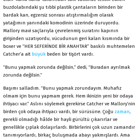
buzdolabındaki şu tıbbi plastik çantaların birinden bir
bardak kan, egzersiz sonrası atıştırmalığım olarak
yatağımın yanındaki komodinin üzerinde duruyordu.
Mallory mavi saçlarıyla çevrelenmiş suratını kapının
girişinden uzatıyordu, vücudunun geri kalan kısmında bir
boxer ve “HER SEFERİNDE BİR ANAHTAR” baskılı muhtemelen
Catcher’a ait
büyük
beden bir tişört vardı.
“Bunu yapmak zorunda değilsin,” dedi, “Buradan ayrılmak
zorunda değilsin.”
Başımı salladım. “Bunu yapmak zorundayım. Muhafız
olmam için bunu yapmam gerek. Hem ikinizin yeni bir odaya
ihtiyacı var.” Aslını söylemek gerekirse Catcher ve Mallory’nin
birden çok odaya ihtiyacı vardı, bir sürüsüne. Çoğu
zaman
,
gerekli olmadığı hâlde bir hayli gürültü çıkarırlar ve
genellikle çıplak dolaşırlardı. Birbirlerini çok uzun zamandır
tanımıyorlardı, birkaç buluşmada abayı yakmışlardı. Ama