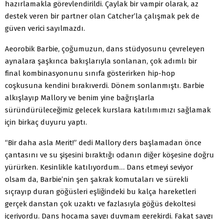
hazırlamakla görevlendirildi. Çaylak bir vampir olarak, az
destek veren bir partner olan Catcher’la çalışmak pek de
güven verici sayılmazdı.
Aeorobik Barbie, çoğumuzun, dans stüdyosunu çevreleyen
aynalara şaşkınca bakışlarıyla sonlanan, çok adımlı bir
final kombinasyonunu sınıfa gösterirken hip-hop
coşkusuna kendini bırakıverdi. Dönem sonlanmıştı. Barbie
alkışlayıp Mallory ve benim yine bağrışlarla
süründürüleceğimiz gelecek kurslara katılımımızı sağlamak
için birkaç duyuru yaptı.
“Bir daha asla Merit!” dedi Mallory ders başlamadan önce
çantasını ve su şişesini bıraktığı odanın diğer köşesine doğru
yürürken. Kesinlikle katılıyordum… Dans etmeyi seviyor
olsam da, Barbie’nin şen şakrak komutaları ve sürekli
sıçrayıp duran göğüsleri eşliğindeki bu kalça hareketleri
gerçek danstan çok uzaktı ve fazlasıyla göğüs dekoltesi
içeriyordu. Dans hocama saygı duymam gerekirdi. Fakat saygı