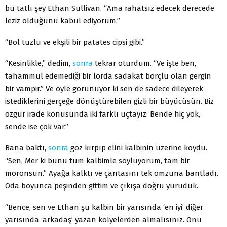
bu tatlı şey Ethan Sullivan. “Ama rahatsız edecek derecede
leziz olduğunu kabul ediyorum.”
“Bol tuzlu ve ekşili bir patates cipsi gibi.”
“Kesinlikle,” dedim,
sonra
tekrar oturdum. “Ve işte ben,
tahammül edemediği bir lorda sadakat borçlu olan gergin
bir vampir.” Ve öyle görünüyor ki sen de sadece dileyerek
istediklerini gerçeğe dönüştürebilen gizli bir büyücüsün. Biz
özgür irade konusunda iki farklı uçtayız: Bende hiç yok,
sende ise çok var.”
Bana baktı,
sonra
göz kırpıp elini kalbinin üzerine koydu.
“Sen, Mer ki bunu tüm kalbimle söylüyorum, tam bir
moronsun.” Ayağa kalktı ve çantasını tek omzuna bantladı.
Oda boyunca peşinden gittim ve çıkışa doğru yürüdük.
“Bence, sen ve Ethan şu kalbin bir yarısında ‘en iyi’ diğer
yarısında ‘arkadaş’ yazan kolyelerden almalısınız. Onu