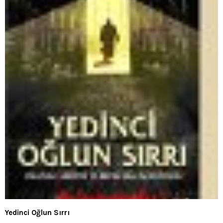
Yedinci Oğlun Sırrı