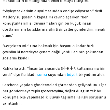
meraklıların olmadığından emin olmaya çalıştım.
“Söyleyeceklerinin duyulmasından endişe ediyorsan,” dedi
Mallory su şişesinin kapağımı çevirip açarken “Ben
konuştuklarımızı duymamaları için bu küçük insan
dostlarımızın kulaklarına sihirli sinyaller gönderdim, merak
etme.”
“Gerçekten mi?” Ona bakmak için başımı o kadar hızlı
çevirdim ki neredeyse çenem dağılıyordu, acının şokundan
gözlerim kısıldı.
Kahkaha attı. “İnsanlar arasında S-İ-H-İ-R kullanmama izin
verdi,” diye fısıldadı,
sonra
suyundan
büyük
bir yudum aldı.
Catcher’a yapılan göndermeleri görmezden geliyordum. Eğer
her göndermeye tepki gösterseydim, doğru düzgün tek bir
konuşma bile yapamazdık. Büyük taşınma ile ilgili sorusunu
yanıtladım.