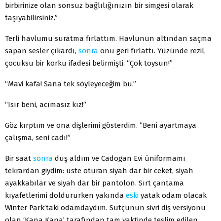
birbirinize olan sonsuz bağlılığınızın bir simgesi olarak
taşıyabilirsiniz.”
Terli havlumu suratma fırlattım. Havlunun altından saçma
sapan sesler çıkardı,
sonra
onu geri fırlattı. Yüzünde rezil,
çocuksu bir korku ifadesi belirmişti. “Çok toysun!”
“Mavi kafa! Sana tek söyleyeceğim bu.”
“Isır beni, acımasız kız!”
Göz kırptım ve ona dişlerimi gösterdim. “Beni ayartmaya
çalışma, seni cadı!”
Bir saat
sonra
duş aldım ve Cadogan Evi üniformamı
tekrardan giydim: üste oturan siyah dar bir ceket, siyah
ayakkabılar ve siyah dar bir pantolon. Sırt çantama
kıyafetlerimi doldururken yakında
eski
yatak odam olacak
Winter Park’taki odamdaydım. Sütçünün sivri diş versiyonu
olan ‘Kana Kana’ tarafından tam vaktinde teslim edilen