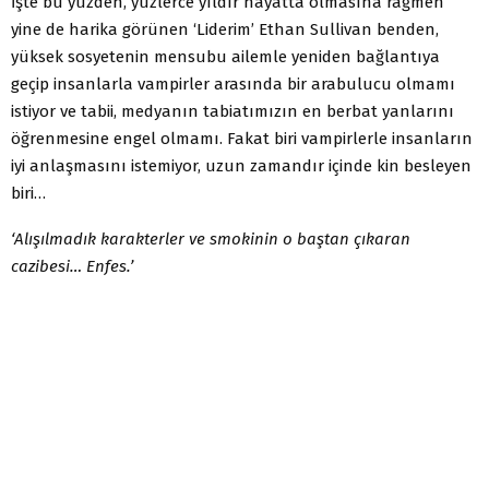
İşte bu yüzden, yüzlerce yıldır hayatta olmasına rağmen
yine de harika görünen ‘Liderim’ Ethan Sullivan benden,
yüksek sosyetenin mensubu ailemle yeniden bağlantıya
geçip insanlarla vampirler arasında bir arabulucu olmamı
istiyor ve tabii, medyanın tabiatımızın en berbat yanlarını
öğrenmesine engel olmamı. Fakat biri vampirlerle insanların
iyi anlaşmasını istemiyor, uzun zamandır içinde kin besleyen
biri…
‘Alışılmadık karakterler ve smokinin o baştan çıkaran
cazibesi… Enfes.’