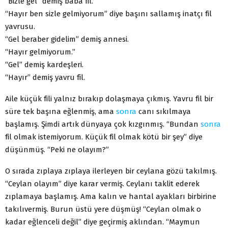
“Bizle gel” demiş baba fil.
“Hayır ben sizle gelmiyorum” diye başını sallamış inatçı fil
yavrusu.
“Gel beraber gidelim” demiş annesi.
“Hayır gelmiyorum.”
“Gel” demiş kardeşleri.
“Hayır” demiş yavru fil.
Aile küçük fili yalnız bırakıp dolaşmaya çıkmış. Yavru fil bir
süre tek başına eğlenmiş, ama
sonra
canı sıkılmaya
başlamış. Şimdi artık dünyaya çok kızgınmış. “Bundan
sonra
fil olmak istemiyorum. Küçük fil olmak kötü bir şey” diye
düşünmüş. “Peki ne olayım?”
O sırada zıplaya zıplaya ilerleyen bir ceylana gözü takılmış.
“Ceylan olayım” diye karar vermiş. Ceylanı taklit ederek
zıplamaya başlamış. Ama kalın ve hantal ayakları birbirine
takılıvermiş. Burun üstü yere düşmüş! “Ceylan olmak o
kadar eğlenceli değil” diye geçirmiş aklından. “Maymun