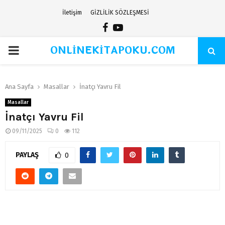
İletişim
GİZLİLİK SÖZLEŞMESİ
Facebook
Youtube
ONLİNEKİTAPOKU.COM
PRIMARY
MENU
Ana Sayfa
Masallar
İnatçı Yavru Fil
Masallar
İnatçı Yavru Fil
09/11/2025
0
112
PAYLAŞ
0