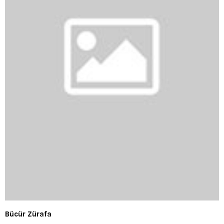
Bücür Zürafa