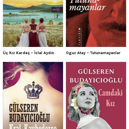
Üç Kız Kardeş – İclal Aydın
Oguz Atay – Tutunamayanlar