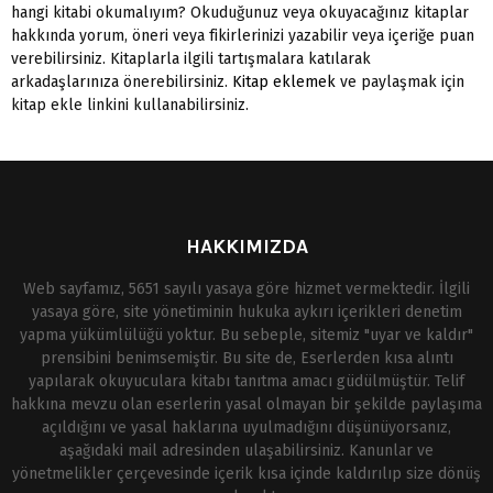
hangi kitabi okumalıyım? Okuduğunuz veya okuyacağınız kitaplar
hakkında yorum, öneri veya fikirlerinizi yazabilir veya içeriğe puan
verebilirsiniz. Kitaplarla ilgili tartışmalara katılarak
arkadaşlarınıza önerebilirsiniz.
Kitap eklemek
ve paylaşmak için
kitap ekle linkini kullanabilirsiniz.
HAKKIMIZDA
Web sayfamız, 5651 sayılı yasaya göre hizmet vermektedir. İlgili
yasaya göre, site yönetiminin hukuka aykırı içerikleri denetim
yapma yükümlülüğü yoktur. Bu sebeple, sitemiz "uyar ve kaldır"
prensibini benimsemiştir. Bu site de, Eserlerden kısa alıntı
yapılarak okuyuculara kitabı tanıtma amacı güdülmüştür. Telif
hakkına mevzu olan eserlerin yasal olmayan bir şekilde paylaşıma
açıldığını ve yasal haklarına uyulmadığını düşünüyorsanız,
aşağıdaki mail adresinden ulaşabilirsiniz. Kanunlar ve
yönetmelikler çerçevesinde içerik kısa içinde kaldırılıp size dönüş