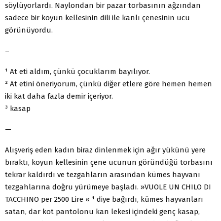
söylüyorlardı. Naylondan bir pazar torbasının ağzından
sadece bir koyun kellesinin dili ile kanlı çenesinin ucu
görünüyordu.
–
¹ At eti aldım, çünkü çocuklarım bayılıyor.
² At etini öneriyorum, çünkü diğer etlere göre hemen hemen
iki kat daha fazla demir içeriyor.
³ kasap
—
Alışveriş eden kadın biraz dinlenmek için ağır yükünü yere
bıraktı, koyun kellesinin çene ucunun göründüğü torbasını
tekrar kaldırdı ve tezgahların arasından kümes hayvanı
tezgahlarına doğru yürümeye başladı. »VUOLE UN CHILO DI
TACCHINO per 2500 Lire «
¹
diye bağırdı, kümes hayvanları
satan, dar kot pantolonu kan lekesi içindeki genç kasap,