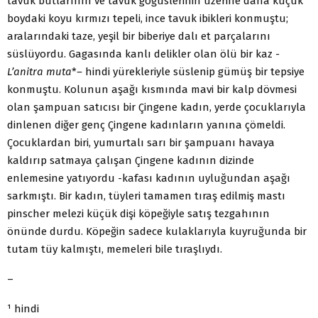
tavuk butlarının ve tavuk göğüslerinin üzerine daha küçük
boydaki koyu kırmızı tepeli, ince tavuk ibikleri konmuştu;
aralarındaki taze, yeşil bir biberiye dalı et parçalarını
süslüyordu. Gagasında kanlı delikler olan ölü bir kaz
-
L’anitra muta
*
–
hindi yürekleriyle süslenip gümüş bir tepsiye
konmuştu. Kolunun aşağı kısmında mavi bir kalp dövmesi
olan şampuan satıcısı bir Çingene kadın, yerde çocuklarıyla
dinlenen diğer genç Çingene kadınların yanına çömeldi.
Çocuklardan biri, yumurtalı sarı bir şampuanı havaya
kaldırıp satmaya çalışan Çingene kadının dizinde
enlemesine yatıyordu -kafası kadının uyluğundan aşağı
sarkmıştı. Bir kadın, tüyleri tamamen tıraş edilmiş mastı
pinscher melezi küçük dişi köpeğiyle satış tezgahının
önünde durdu. Köpeğin sadece kulaklarıyla kuyruğunda bir
tutam tüy kalmıştı, memeleri bile tıraşlıydı.
–
¹ hindi