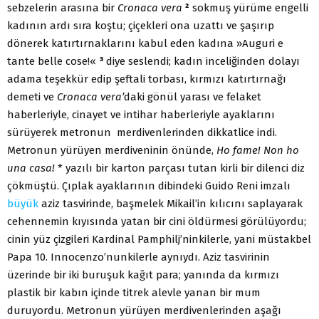
sebzelerin arasına bir
Cronaca vera
²
sokmuş yürüme engelli
kadının ardı sıra koştu; çiçekleri ona uzattı ve şaşırıp
dönerek katırtırnaklarını kabul eden kadına »Auguri e
tante belle cose!«
³
diye seslendi; kadın inceliğinden dolayı
adama teşekkür edip şeftali torbası, kırmızı katırtırnağı
demeti ve
Cronaca vera’
daki gönül yarası ve felaket
haberleriyle, cinayet ve intihar haberleriyle ayaklarını
sürüyerek metronun merdivenlerinden dikkatlice indi.
Metronun yürüyen merdiveninin önünde,
Ho fame! Non ho
una casa!
* yazılı bir karton parçası tutan kirli bir dilenci diz
çökmüştü. Çıplak ayaklarının dibindeki Guido Reni imzalı
büyük
aziz tasvirinde, başmelek Mikail’in kılıcını saplayarak
cehennemin kıyısında yatan bir cini öldürmesi görülüyordu;
cinin yüz çizgileri Kardinal Pamphilj’ninkilerle, yani müstakbel
Papa 10. Innocenzo’nunkilerle aynıydı. Aziz tasvirinin
üzerinde bir iki buruşuk kağıt para; yanında da kırmızı
plastik bir kabın içinde titrek alevle yanan bir mum
duruyordu. Metronun yürüyen merdivenlerinden aşağı