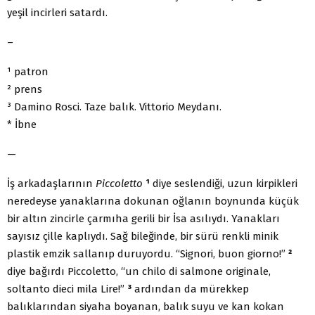
yeşil incirleri satardı.
–
¹ patron
² prens
³ Damino Rosci. Taze balık. Vittorio Meydanı.
* İbne
—
İş arkadaşlarının
Piccoletto
¹
diye seslendiği, uzun kirpikleri
neredeyse yanaklarına dokunan oğlanın boynunda küçük
bir altın zincirle çarmıha gerili bir İsa asılıydı. Yanakları
sayısız çille kaplıydı. Sağ bileğinde, bir sürü renkli minik
plastik emzik sallanıp duruyordu. “Signori, buon giorno!”
²
diye bağırdı Piccoletto, “un chilo di salmone originale,
soltanto dieci mila Lire!”
³
ardından da mürekkep
balıklarından siyaha boyanan, balık suyu ve kan kokan