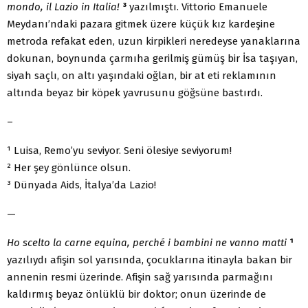
mondo, il Lazio in Italia!
³
yazılmıştı. Vittorio Emanuele
Meydanı’ndaki pazara gitmek üzere küçük kız kardeşine
metroda refakat eden, uzun kirpikleri neredeyse yanaklarına
dokunan, boynunda çarmıha gerilmiş gümüş bir İsa taşıyan,
siyah saçlı, on altı yaşındaki oğlan, bir at eti reklamının
altında beyaz bir köpek yavrusunu göğsüne bastırdı.
–
¹ Luisa, Remo’yu seviyor. Seni ölesiye seviyorum!
² Her şey gönlünce olsun.
³ Dünyada Aids, İtalya’da Lazio!
—
Ho scelto la carne equina, perché i bambini ne vanno matti
¹
yazılıydı afişin sol yarısında, çocuklarına itinayla bakan bir
annenin resmi üzerinde. Afişin sağ yarısında parmağını
kaldırmış beyaz önlüklü bir doktor; onun üzerinde de