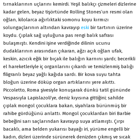
tırnaklarının uçlarını kemirdi. Yeşil balıkçı çizmeleri dizlerine
kadar gelen, beyaz tişörtünde Rolling Stones’un resmi olan
oğlan, kilolarca ağırlıktaki somonu koyu kırmızı
solungaçlarının altından kavrayıp
eski
bir tartının üzerine
koydu. Çıplak sağ uyluğuna pas rengi balık safrası
bulaşmıştı. Kendini işine verdiğinde dilinin ucunu
dudaklarının arasından çıkaran, ağzı açık oğlan ufak,
keskin, azıcık eğik bir bıçak ile balığın karnını yardı; becerikli
el hareketleriyle iç organlarını çıkardı ve temizlenmiş balığı
filigranlı beyaz yağlı kağıda sardı. Bir kova suyu tahta
bloğun üzerine döküp organ artıklarını yere akıttı.
Piccoletto, Roma şivesiyle konuşarak dünkü tatil gününde
Vespasıyla Lapislazoli’ye, deniz kıyısına gittiğini; sahilde
çıplak mongol çocuklara bakan, siyahlara bürünmüş bir
rahibe gördüğünü anlattı. Mongol çocuklardan biri Barbie
bebeğini sarı saçlarından kavrayıp suya atlamıştı. Çırpı
bacaklı, ama belden yukarısı bayağı iri, yürüme engelli bir
kadın, dizleri üzerinde sürünerek denizden çıkmış ve sıcak