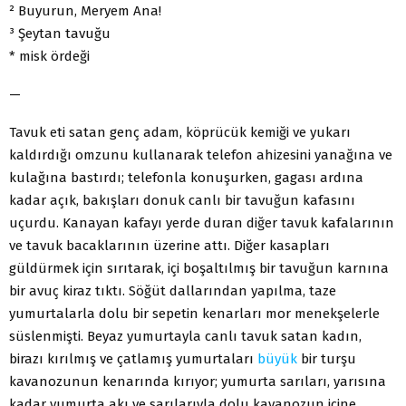
² Buyurun, Meryem Ana!
³ Şeytan tavuğu
* misk ördeği
—
Tavuk eti satan genç adam, köprücük kemiği ve yukarı
kaldırdığı omzunu kullanarak telefon ahizesini yanağına ve
kulağına bastırdı; telefonla konuşurken, gagası ardına
kadar açık, bakışları donuk canlı bir tavuğun kafasını
uçurdu. Kanayan kafayı yerde duran diğer tavuk kafalarının
ve tavuk bacaklarının üzerine attı. Diğer kasapları
güldürmek için sırıtarak, içi boşaltılmış bir tavuğun karnına
bir avuç kiraz tıktı. Söğüt dallarından yapılma, taze
yumurtalarla dolu bir sepetin kenarları mor menekşelerle
süslenmişti. Beyaz yumurtayla canlı tavuk satan kadın,
birazı kırılmış ve çatlamış yumurtaları
büyük
bir turşu
kavanozunun kenarında kırıyor; yumurta sarıları, yarısına
kadar yumurta akı ve sarılarıyla dolu kavanozun içine