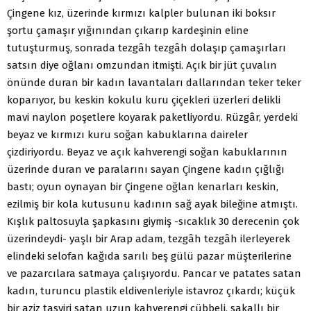
Çingene kız, üzerinde kırmızı kalpler bulunan iki boksır
şortu çamaşır yığınından çıkarıp kardeşinin eline
tutuşturmuş, sonrada tezgâh tezgâh dolaşıp çamaşırları
satsın diye oğlanı omzundan itmişti. Açık bir jüt çuvalın
önünde duran bir kadın lavantaları dallarından teker teker
koparıyor, bu keskin kokulu kuru çiçekleri üzerleri delikli
mavi naylon poşetlere koyarak paketliyordu. Rüzgâr, yerdeki
beyaz ve kırmızı kuru soğan kabuklarına daireler
çizdiriyordu. Beyaz ve açık kahverengi soğan kabuklarının
üzerinde duran ve paralarını sayan Çingene kadın çığlığı
bastı; oyun oynayan bir Çingene oğlan kenarları keskin,
ezilmiş bir kola kutusunu kadının sağ ayak bileğine atmıştı.
Kışlık paltosuyla şapkasını giymiş -sıcaklık 30 derecenin çok
üzerindeydi- yaşlı bir Arap adam, tezgâh tezgâh ilerleyerek
elindeki selofan kağıda sarılı beş gülü pazar müşterilerine
ve pazarcılara satmaya çalışıyordu. Pancar ve patates satan
kadın, turuncu plastik eldivenleriyle istavroz çıkardı; küçük
bir aziz tasviri satan uzun kahverengi cübbeli, sakallı bir