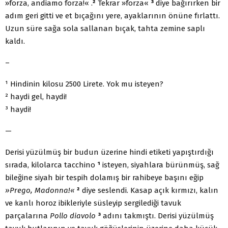
»forza, andiamo forza!« .
²
Tekrar »forza«
³
diye bağırırken bir
adım geri gitti ve et bıçağını yere, ayaklarının önüne fırlattı.
Uzun süre sağa sola sallanan bıçak, tahta zemine saplı
kaldı.
–
¹ Hindinin kilosu 2500 Lirete. Yok mu isteyen?
² haydi gel, haydi!
³ haydi!
—
Derisi yüzülmüş bir budun üzerine hindi etiketi yapıştırdığı
sırada, kilolarca tacchino
¹
isteyen, siyahlara bürünmüş, sağ
bileğine siyah bir tespih dolamış bir rahibeye başını eğip
»Prego, Madonna!«
²
diye seslendi. Kasap açık kırmızı, kalın
ve kanlı horoz ibikleriyle süsleyip sergilediği tavuk
parçalarına
Pollo diavolo
³
adını takmıştı. Derisi yüzülmüş