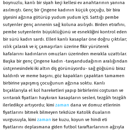
boynuzlu, kanlı bir siyah keçi kellesi ev anahtarının yanına
asılmıştı. Genç bir Çingene kadının küçük çoçuğu, bir bira
şişesini ağzına götürüp yudum yudum içti. Sattığı pembe
sutyenler genç annenin sağ koluna asılıydı. Birden etrafını,
pembe sutyenlerin büyüklüğünü ve esnekliğini kontrol eden
bir sürü kadın sardı. Elleri kanlı kasaplar öne doğru çıktılar;
ıslık çalarak ve iç çamaşırları üzerine fikir yürüterek
kafalarını kadınların omuzları üzerinden merakla uzattılar.
Başka bir genç Çingene kadın -tavşandudağının aralığından
üstçenesindeki iki altın diş görünüyordu- sağ göğsünü biraz
kaldırdı ve meme başını, göz kapakları çapaktan tamamen
birbirine yapışmış çocuğunun ağzına soktu. Kanlı
bıçaklarıyla el kol hareketleri yapıp birbirlerini coşturan ve
sırıtarak fiyatları haykıran kasapların sesleri, tezgâh tezgâh
ilerledikçe artıyordu; kimi
zaman
dana ve domuz etlerinin
fiyatlarını bitmek bilmeyen tekdüze Katolik duaların
vurgusuyla, kimi
zaman
ise kuzu, koyun ve hindi eti
fiyatlarını deplasmana giden futbol taraftarlarının ağzıyla