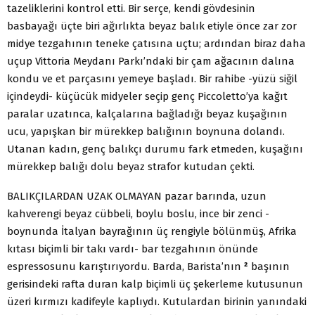
tazeliklerini kontrol etti. Bir serçe, kendi gövdesinin
basbayağı üçte biri ağırlıkta beyaz balık etiyle önce zar zor
midye tezgahının teneke çatısına uçtu; ardından biraz daha
uçup Vittoria Meydanı Parkı’ndaki bir çam ağacının dalına
kondu ve et parçasını yemeye başladı. Bir rahibe -yüzü siğil
içindeydi- küçücük midyeler seçip genç Piccoletto’ya kağıt
paralar uzatınca, kalçalarına bağladığı beyaz kuşağının
ucu, yapışkan bir mürekkep balığının boynuna dolandı.
Utanan kadın, genç balıkçı durumu fark etmeden, kuşağını
mürekkep balığı dolu beyaz strafor kutudan çekti.
BALIKÇILARDAN UZAK OLMAYAN pazar barında, uzun
kahverengi beyaz cübbeli, boylu boslu, ince bir zenci -
boynunda İtalyan bayrağının üç rengiyle bölünmüş, Afrika
kıtası biçimli bir takı vardı- bar tezgahının önünde
espressosunu karıştırıyordu. Barda, Barista’nın
²
başının
gerisindeki rafta duran kalp biçimli üç şekerleme kutusunun
üzeri kırmızı kadifeyle kaplıydı. Kutulardan birinin yanındaki