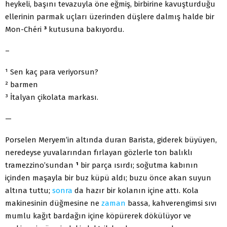
heykeli, başını tevazuyla öne eğmiş, birbirine kavuşturduğu
ellerinin parmak uçları üzerinden düşlere dalmış halde bir
Mon-Chéri
³
kutusuna bakıyordu.
–
¹ Sen kaç para veriyorsun?
² barmen
³ İtalyan çikolata markası.
—
Porselen Meryem’in altında duran Barista, giderek büyüyen,
neredeyse yuvalarından fırlayan gözlerle ton balıklı
tramezzino’sundan
¹
bir parça ısırdı; soğutma kabının
içinden maşayla bir buz küpü aldı; buzu önce akan suyun
altına tuttu;
sonra
da hazır bir kolanın içine attı. Kola
makinesinin düğmesine ne
zaman
bassa, kahverengimsi sıvı
mumlu kağıt bardağın içine köpürerek dökülüyor ve