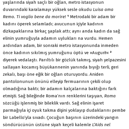
yaşlarında siyah saçlı bir oğlan, metro istasyonun
duvarındaki karalamayı yüksek sesle okudu
Luisa ama
Remo. Ti voglio bene da morire!
¹
Metrodaki bir adam bir
kadını öperek selamladı; avucunun içiyle kadının
dizkapaklarına birkaç şaplak attı; aynı anda kadın da sağ
elinin yumruğuyla adamın uylukları na vurdu. Hemen
ardından adam, bir sonraki metro istasyonunda inmeden
önce kadının sıkılmış yumruğunu öptü ve »Auguri!«
²
diyerek vedalaştı. Parıltılı bir gözlük takmış, siyah yelpazesini
sallayan kocamış büyükannenin yanında bıyığı terli, geri
zekalı, başı öne eğik bir oğlan oturuyordu. Aniden
pantolonunun önünü elleyip fermuarının çekili olup
olmadığına baktı; bir adamın kalçalarına baktığını fark
etmişti. Sağ bileğinde Roma’nın renklerini taşıyan,
Roma
sözcüğü işlenmiş bir bileklik vardı. Sağ elinin işaret
parmağıyla içi oyuk takma dişini yoklayıp dudaklarını pembe
bir Labello’yla sıvadı. Çocuğun başının üzerindeki yangın
söndürücünün üstüne siyah keçeli kalemle
L’Aids nel