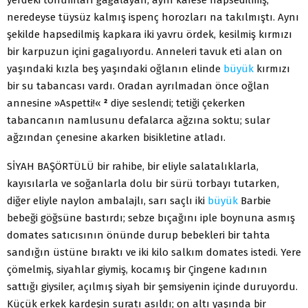
neredeyse tüysüz kalmış ispenç horozları na takılmıştı. Aynı
şekilde hapsedilmiş kapkara iki yavru ördek, kesilmiş kırmızı
bir karpuzun içini gagalıyordu. Anneleri tavuk eti alan on
yaşındaki kızla beş yaşındaki oğlanın elinde
büyük
kırmızı
bir su tabancası vardı. Oradan ayrılmadan önce oğlan
annesine »Aspetti!«
²
diye seslendi; tetiği çekerken
tabancanın namlusunu defalarca ağzına soktu; sular
ağzından çenesine akarken bisikletine atladı.
SİYAH BAŞÖRTÜLÜ bir rahibe, bir eliyle salatalıklarla,
kayısılarla ve soğanlarla dolu bir sürü torbayı tutarken,
diğer eliyle naylon ambalajlı, sarı saçlı iki
büyük
Barbie
bebeği göğsüne bastırdı; sebze bıçağını iple boynuna asmış
domates satıcısının önünde durup bebekleri bir tahta
sandığın üstüne bıraktı ve iki kilo salkım domates istedi. Yere
çömelmiş, siyahlar giymiş, kocamış bir Çingene kadının
sattığı giysiler, açılmış siyah bir şemsiyenin içinde duruyordu.
Küçük erkek kardeşin suratı asıldı; on altı yaşında bir