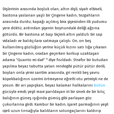
Dişlerinin arasında boşluk olan, altın dişli, siyah elbiseli,
bastona yaslanan yaşlı bir Çingene kadın, tezgahların
arasında durdu; kapağı açılmış bira şişesinden ilk yudumu
yere döktü; ardından şişenin boynundaki deliği ağzına
götürdü. Bir bastona at başı biçimli altın yaldızlı bir sap
vidaladı ve balıkçılara satmaya çalıştı. On, on beş
kullanılmış gözlüğün yerine küçük kızını satı lığa çıkaran
bir Çingene kadın, oradan geçerken korkup uzaklaşan
adama “Quanto mi dai!”
¹
diye fısıldadı. Strafor bir kutudan
yapılma beyaz tabutta yatan rendegibi pütür pütür derili,
boyları onla yirmi santim arasında, gri renkli beş yavru
köpekbalığının üzerini örtmeyene eğrelti otu yetmişti ne de
yosun. Bir arı yapışkan, beyaz kalamar halkalarını
bütün
gücüyle emdi; yeşil mavi parıldayan iri bir sinek de bir kılıç
balığının güneş ışığında gümüş gibi parlayan göz
çukurlarına girdi. Kambur bir kadın, işaret parmağının yeşil
ojeli uzun tırnağıyla balıkların solungaçlarını kaldırıp