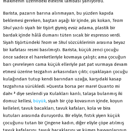
makinenin üzerindeki elektrik lambası yanıyordu.
Barista, pazarın barına alınmayan, bu yüzden kapıda
beklemesi gereken, baştan aşağı kir içinde, pis kokan,
Team
Skul
yazılı siyah bir tişört giymiş evsiz adama, plastik bir
bardak içinde hâlâ dumanı tüten sıcak bir espresso verdi.
Siyah tişörtündeki
Team
ve
Skul
sözcüklerinin arasına beyaz
bir kafatası resmi basılmıştı. Barista, küçük zenci çocuğu
önce sadece el hareketleriyle kovmaya çalıştı; ama çocuğun
barı çevreleyen cama küçük elleriyle pat pat vurmaya devam
etmesi üzerine tezgahın arkasından çıktı; cıyaklayan çocuğu
kulağından tutup kendi barından uzağa, karşıdaki kasap
tezgahına sürükledi. »Questa borsa per mare! Quanto mi
dai!«
²
diye seslendi ya Kulakları kanlı, talaşa bulanmış iki
domuz kellesi,
büyük
, siyah bir çöp kovasının içinde, koyun
kelleleri, tavuk bacakları, tavuk kafaları, kola ve bira
kutuları arasında duruyordu. Bir eliyle, fıstık yiyen küçük
çocuğunu tutan bir Çingene kadın, diğer eliyle çöpe atılmış
tavuk kafalarını, tavuk bacaklarını ve kümes hayvanlarının