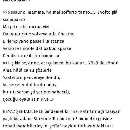
»>Nessuno, mamma, ha mai sofferto tanto…E il volto già
scomparso
Ma gli occhi ancora vivi
Dal guanciale volgeva alla finestra,
E riempivano passeri la stanza
Verso le briciole dal babbo sparse
Per distrarre il suo bimbo…«
»>Hiç kimse, anne, acı çekmedi bu kadar… Yüzü de söndü,
Ama hâlâ canlı gözlerle
Yastıktan pencereye döndü,
Ve serçeler doldurdu odayı
kırıntı serpmişti yerlere babacığı,
Çocuğu oyalansın diye…«
BEYAZ ŞEFTALİLERLE bir demet kırmızı katırtırnağı taşıyan
yaşlı bir adam, Stazione Termini’nin
¹
bir metro girişine
topallayarak ilerleyen, şeffaf naylon torbasındaki taze