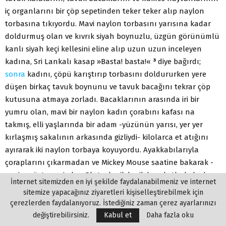
iç organlarını bir çöp sepetinden teker teker alıp naylon
torbasına tıkıyordu. Mavi naylon torbasını yarısına kadar
doldurmuş olan ve kıvrık siyah boynuzlu, üzgün görünümlü
kanlı siyah keçi kellesini eline alıp uzun uzun inceleyen
kadına, Sri Lankalı kasap »Basta! basta!«
³
diye bağırdı;
sonra
kadını, çöpü karıştırıp torbasını doldururken yere
düşen birkaç tavuk boynunu ve tavuk bacağını tekrar çöp
kutusuna atmaya zorladı. Bacaklarının arasında iri bir
yumru olan, mavi bir naylon kadın çorabını kafası na
takmış, elli yaşlarında bir adam -yüzünün yarısı, yer yer
kırlaşmış sakalının arkasında gizliydi- kilolarca et atığını
ayırarak iki naylon torbaya koyuyordu. Ayakkabılarıyla
çoraplarını çıkarmadan ve Mickey Mouse saatine bakarak -
saniye göstergesi olan Pluto, kesik kesik hareketlerle kadranı
İnternet sitemizden en iyi şekilde faydalanabilmeniz ve internet
turluyordu- çeşmenin önünde durdu ve ayak bileklerini
sitemize yapacağınız ziyaretleri kişiselleştirebilmek için
şırıldayarak akan suyun altında ıslanmaya bıraktı. Perişan
çerezlerden faydalanıyoruz. İstediğiniz zaman çerez ayarlarınızı
görünümlü şişman bir kadın, kan lekeli bir muşambayla
değiştirebilirsiniz.
Kabul et
Daha fazla oku
kaplanmış, eskiyip hurdası çıkmış bir çocuk arabasının