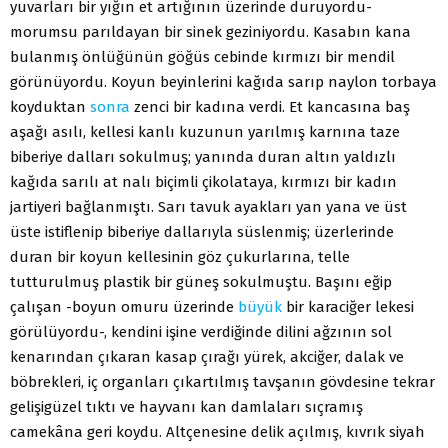
yuvarları bir yığın et artığının üzerinde duruyordu-
morumsu parıldayan bir sinek geziniyordu. Kasabın kana
bulanmış önlüğünün göğüs cebinde kırmızı bir mendil
görünüyordu. Koyun beyinlerini kağıda sarıp naylon torbaya
koyduktan
sonra
zenci bir kadına verdi. Et kancasına baş
aşağı asılı, kellesi kanlı kuzunun yarılmış karnına taze
biberiye dalları sokulmuş; yanında duran altın yaldızlı
kağıda sarılı at nalı biçimli çikolataya, kırmızı bir kadın
jartiyeri bağlanmıştı. Sarı tavuk ayakları yan yana ve üst
üste istiflenip biberiye dallarıyla süslenmiş; üzerlerinde
duran bir koyun kellesinin göz çukurlarına, telle
tutturulmuş plastik bir güneş sokulmuştu. Başını eğip
çalışan -boyun omuru üzerinde
büyük
bir karaciğer lekesi
görülüyordu-, kendini işine verdiğinde dilini ağzının sol
kenarından çıkaran kasap çırağı yürek, akciğer, dalak ve
böbrekleri, iç organları çıkartılmış tavşanın gövdesine tekrar
gelişigüzel tıktı ve hayvanı kan damlaları sıçramış
camekâna geri koydu. Altçenesine delik açılmış, kıvrık siyah