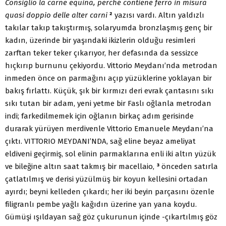
Consiglio la carne equina, perché contiene ferro in misura
quasi doppio delle alter carni
²
yazısı vardı. Altın yaldızlı
takılar takıp takıştırmış, solaryumda bronzlaşmış genç bir
kadın, üzerinde bir yaşındaki ikizlerin olduğu resimleri
zarftan teker teker çıkarıyor, her defasında da sessizce
hıçkırıp burnunu çekiyordu. Vittorio Meydanı’nda metrodan
inmeden önce on parmağını açıp yüzüklerine yoklayan bir
bakış fırlattı. Küçük, şık bir kırmızı deri evrak çantasını sıkı
sıkı tutan bir adam, yeni yetme bir Faslı oğlanla metrodan
indi; farkedilmemek için oğlanın birkaç adım gerisinde
durarak yürüyen merdivenle Vittorio Emanuele Meydanı’na
çıktı. VITTORIO MEYDANI’NDA, sağ eline beyaz ameliyat
eldiveni geçirmiş, sol elinin parmaklarına enli iki altın yüzük
ve bileğine altın saat takmış bir macellaio,
³
önceden satırla
çatlatılmış ve derisi yüzülmüş bir koyun kellesini ortadan
ayırdı; beyni kelleden çıkardı; her iki beyin parçasını özenle
filigranlı pembe yağlı kağıdın üzerine yan yana koydu.
Gümüşi ışıldayan sağ göz çukurunun içinde -çıkartılmış göz