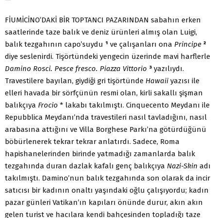
FİUMİCİNO’DAKİ BİR TOPTANCI PAZARINDAN sabahın erken
saatlerinde taze balık ve deniz ürünleri almış olan Luigi,
balık tezgahının capo’suydu
¹
ve çalışanları ona
Principe
²
diye seslenirdi. Tişörtündeki yengecin üzerinde mavi harflerle
Damino Rosci. Pesce fresco. Piazza Vittorio
³
yazılıydı.
Travestilere bayılan, giydiği gri tişörtünde
Hawaii
yazısı ile
elleri havada bir sörfçünün resmi olan, kirli sakallı şişman
balıkçıya
Frocio
* lakabı takılmıştı. Cinquecento Meydanı ile
Repubblica Meydanı’nda travestileri nasıl tavladığını, nasıl
arabasına attığını ve Villa Borghese Parkı’na götürdüğünü
böbürlenerek tekrar tekrar anlatırdı. Sadece, Roma
hapishanelerinden birinde yatmadığı zamanlarda balık
tezgahında duran dazlak kafalı genç balıkçıya
Nazi-Skin
adı
takılmıştı. Damino’nun balık tezgahında son olarak da incir
satıcısı bir kadının onaltı yaşındaki oğlu çalışıyordu; kadın
pazar günleri Vatikan’ın kapıları önünde durur, akın akın
gelen turist ve hacılara kendi bahçesinden topladığı taze