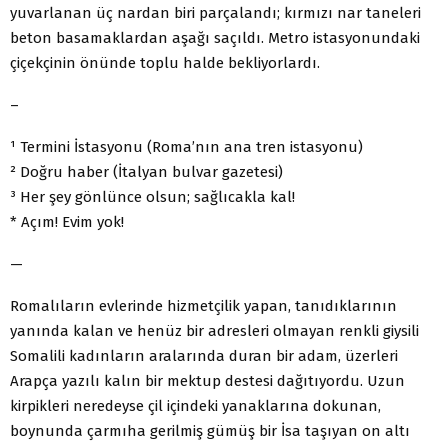
yuvarlanan üç nardan biri parçalandı; kırmızı nar taneleri
beton basamaklardan aşağı saçıldı. Metro istasyonundaki
çiçekçinin önünde toplu halde bekliyorlardı.
–
¹ Termini İstasyonu (Roma’nın ana tren istasyonu)
² Doğru haber (İtalyan bulvar gazetesi)
³ Her şey gönlünce olsun; sağlıcakla kal!
* Açım! Evim yok!
—
Romalıların evlerinde hizmetçilik yapan, tanıdıklarının
yanında kalan ve henüz bir adresleri olmayan renkli giysili
Somalili kadınların aralarında duran bir adam, üzerleri
Arapça yazılı kalın bir mektup destesi dağıtıyordu. Uzun
kirpikleri neredeyse çil içindeki yanaklarına dokunan,
boynunda çarmıha gerilmiş gümüş bir İsa taşıyan on altı