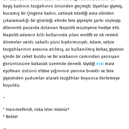
keşiş kadının tezgahının önünden geçmişti. Siyahlar giymiş,
kocamış bir Çingene kadın, satmak istediği ama elinden
çıkaramadığı bir gömleği, elinde bira şişesiyle şarkı söyleyip
dilenerek pazarda dolanan Napolili müzisyene hediye etti.
Napolili adamın kıllı kollarında yılan motifli ve ok resimli
dövmeler vardı; sakallı yüzü kıpkırmızıydı. Adam, sebze
tezgahlarının arasına atılmış, az kullanılmış birkaç giysinin
içinde bir ceket buldu ve bir arabanın camından yansıyan
görüntüsüne bakarak üzerinde denedi. Giydiği
eski
mavi
eşofman üstünü elbise yığınının yanına bıraktı ve bira
şişesinden yudumlar alarak tezgâhlar boyunca ilerlemeye
koyuldu.
–
¹ Hanımefendi, roka ister misiniz?
² Bekle!
—