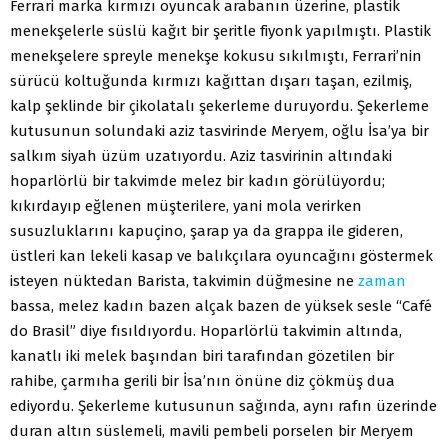
Ferrari marka kırmızı oyuncak arabanın üzerine, plastik
menekşelerle süslü kağıt bir şeritle fiyonk yapılmıştı. Plastik
menekşelere spreyle menekşe kokusu sıkılmıştı, Ferrari’nin
sürücü koltuğunda kırmızı kağıttan dışarı taşan, ezilmiş,
kalp şeklinde bir çikolatalı şekerleme duruyordu. Şekerleme
kutusunun solundaki aziz tasvirinde Meryem, oğlu İsa’ya bir
salkım siyah üzüm uzatıyordu. Aziz tasvirinin altındaki
hoparlörlü bir takvimde melez bir kadın görülüyordu;
kıkırdayıp eğlenen müşterilere, yani mola verirken
susuzluklarını kapuçino, şarap ya da grappa ile gideren,
üstleri kan lekeli kasap ve balıkçılara oyuncağını göstermek
isteyen nüktedan Barista, takvimin düğmesine ne
zaman
bassa, melez kadın bazen alçak bazen de yüksek sesle “Café
do Brasil” diye fısıldıyordu. Hoparlörlü takvimin altında,
kanatlı iki melek başından biri tarafından gözetilen bir
rahibe, çarmıha gerili bir İsa’nın önüne diz çökmüş dua
ediyordu. Şekerleme kutusunun sağında, aynı rafın üzerinde
duran altın süslemeli, mavili pembeli porselen bir Meryem