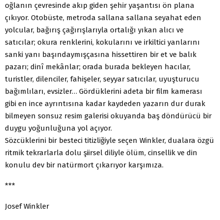
oğlanın çevresinde akıp giden şehir yaşantısı ön plana
çıkıyor. Otobüste, metroda sallana sallana seyahat eden
yolcular, bağırış çağırışlarıyla ortalığı yıkan alıcı ve
satıcılar; okura renklerini, kokularını ve irkiltici yanlarını
sanki yanı başındaymışçasına hissettiren bir et ve balık
pazarı; dinî mekânlar; orada burada bekleyen hacılar,
turistler, dilenciler, fahişeler, seyyar satıcılar, uyuşturucu
bağımlıları, evsizler… Gördüklerini adeta bir film kamerası
gibi en ince ayrıntısına kadar kaydeden yazarın dur durak
bilmeyen sonsuz resim galerisi okuyanda baş döndürücü bir
duygu yoğunluğuna yol açıyor.
Sözcüklerini bir besteci titizliğiyle seçen Winkler, dualara özgü
ritmik tekrarlarla dolu şiirsel diliyle ölüm, cinsellik ve din
konulu dev bir natürmort çıkarıyor karşımıza.
***
Josef Winkler