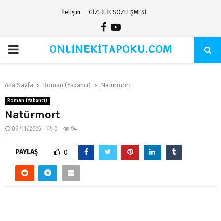
İletişim
GİZLİLİK SÖZLEŞMESİ
Facebook
Youtube
ONLİNEKİTAPOKU.COM
PRIMARY
MENU
Ana Sayfa
Roman (Yabancı)
Natürmort
Roman (Yabancı)
Natürmort
09/11/2025
0
94
PAYLAŞ
0