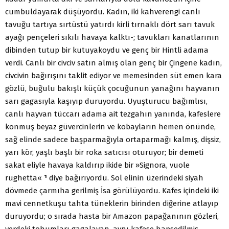
cumbuldayarak düşüyordu. Kadın, iki kahverengi canlı
tavuğu tartıya sırtüstü yatırdı kirli tırnaklı dört sarı tavuk
ayağı pençeleri sıkılı havaya kalktı-; tavukları kanatlarının
dibinden tutup bir kutuyakoydu ve genç bir Hintli adama
verdi. Canlı bir civciv satın almış olan genç bir Çingene kadın,
civcivin bağırışını taklit ediyor ve memesinden süt emen kara
gözlü, buğulu bakışlı küçük çocuğunun yanağını hayvanın
sarı gagasıyla kaşıyıp duruyordu. Uyuşturucu bağımlısı,
canlı hayvan tüccarı adama ait tezgahın yanında, kafeslere
konmuş beyaz güvercinlerin ve kobayların hemen önünde,
sağ elinde sadece başparmağıyla ortaparmağı kalmış, dişsiz,
yarı kör, yaşlı başlı bir roka satıcısı oturuyor; bir demeti
sakat eliyle havaya kaldırıp ikide bir »Signora, vuole
rughetta«
¹
diye bağırıyordu. Sol elinin üzerindeki siyah
dövmede çarmıha gerilmiş İsa görülüyordu. Kafes içindeki iki
mavi cennetkuşu tahta tüneklerin birinden diğerine atlayıp
duruyordu; o sırada hasta bir Amazon papağanının gözleri,
yerdeki tohumları gagalayan, aynı kafese hapsedilmiş,