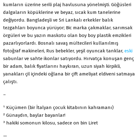
kumların üzerine serili plaj havlusuna yönelmişti. Göğüsleri
dalgaların köpüklerine ve beyaz, sıcak kum tanelerine
değiyordu. Bangladeşli ve Sri Lankalı erkekler balık
tezgahları boyunca yürüyor; Bic marka çakmaklar, sarımsak
örgüleri ve bu yazın maskotu olan boy boy plastik emzikleri
pazarlıyorlardı. Bosnalı savaş mültecileri kullanılmış
fotoğraf makineleri, Rus bebekler, yeşil oyuncak tanklar,
eski
sabunlar ve sahte ikonlar satıyordu. Hırvatça konuşan genç
bir adam, balık fiyatlarını haykıran, uzun siyah kirpikli,
yanakları çil içindeki oğlana bir çift ameliyat eldiveni satmaya
çalıştı.
–
¹ Küçümen (bir İtalyan çocuk kitabının kahramanı)
² Günaydın, baylar bayanlar!
³ hakiki somonun kilosu, sadece on bin Liret
—