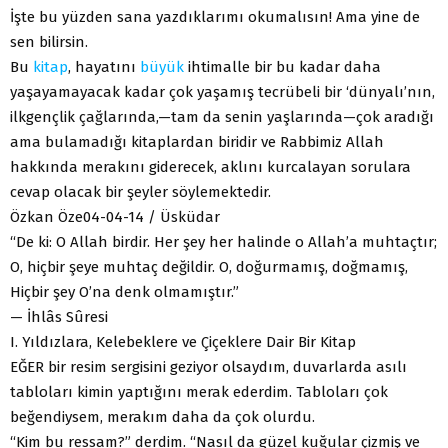
İşte bu yüzden sana yazdıklarımı okumalısın! Ama yine de
sen bilirsin.
Bu
kitap
, hayatını
büyük
ihtimalle bir bu kadar daha
yaşayamayacak kadar çok yaşamış tecrübeli bir ‘dünyalı’nın,
ilkgençlik çağlarında,—tam da senin yaşlarında—çok aradığı
ama bulamadığı kitaplardan biridir ve Rabbimiz Allah
hakkında merakını giderecek, aklını kurcalayan sorulara
cevap olacak bir şeyler söylemektedir.
Özkan Öze04-04-14 / Üsküdar
“De ki: O Allah birdir. Her şey her halinde o Allah’a muhtaçtır;
O, hiçbir şeye muhtaç değildir. O, doğurmamış, doğmamış,
Hiçbir şey O’na denk olmamıştır.”
— İhlâs Sûresi
I. Yıldızlara, Kelebeklere ve Çiçeklere Dair Bir Kitap
EĞER bir resim sergisini geziyor olsaydım, duvarlarda asılı
tabloları kimin yaptığını merak ederdim. Tabloları çok
beğendiysem, merakım daha da çok olurdu.
“Kim bu ressam?” derdim. “Nasıl da güzel kuğular çizmiş ve