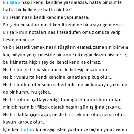
Bir
kitap
nasıl kendi kendine yazılmazsa, hatta bir cümle,
hatta bir kelime ve hatta bir harf…
Bir resim nasıl kendi kendine yapılmazsa…
Bir şiirin mısraları nasıl kendi kendine bir araya gelmezse…
Bir şarkının notaları nasıl tesadüfen omuz omuza verip
bestelenmezse…
Ve bir lezzetli yemek nasıl rüzgârın esmesi, zamanın bilmem
kaç milyon yıl geçmesi ile bir anne eli değmeksizin pişmezse,
bu kâinatta hiçbir şey de, kendi kendine olmaz.
Ne bir hücre bir başka hücre ile birleşip insan olur…
Ne bir yumurta kendi kendine kanatlanıp kuş olur…
Ne bir bülbül öter serin seherlerde, ne bir kanarya şakır, ne
de bir kumru hu çeker…
Ne bir tohum çatlayıverdiği toprağın karanlık karnından
minicik narin bir filizcik olarak başını gün ışığına çıkarır…
Ne bir dalda çiçek açar, ne de bir çiçek nar olur, üzüm olur,
kavun karpuz olur…
İşte ben
bütün
bu acayip işleri yoktan ve hiçten yaratıveren