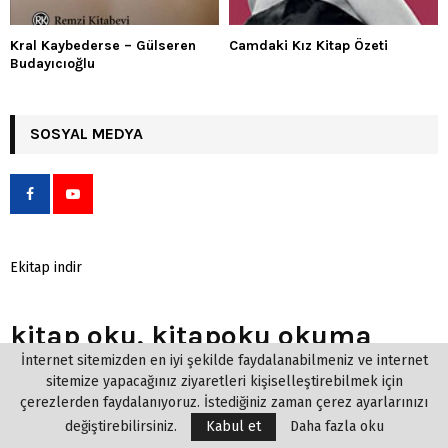
Kral Kaybederse – Gülseren
Camdaki Kız Kitap Özeti
Budayıcıoğlu
SOSYAL MEDYA
Ekitap indir
kitap oku, kitapoku okuma
İnternet sitemizden en iyi şekilde faydalanabilmeniz ve internet
kitapları, online kitap oku,
sitemize yapacağınız ziyaretleri kişiselleştirebilmek için
roman oku, sanal kitap oku,
çerezlerden faydalanıyoruz. İstediğiniz zaman çerez ayarlarınızı
değiştirebilirsiniz.
Kabul et
Daha fazla oku
hangi kitabi okumalıyım? Okuduğunuz veya okuyacağınız kitaplar