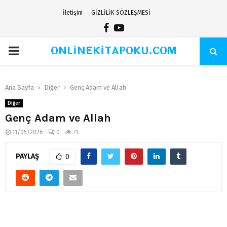
İletişim
GİZLİLİK SÖZLEŞMESİ
Facebook
Youtube
ONLİNEKİTAPOKU.COM
PRIMARY
MENU
Ana Sayfa
Diğer
Genç Adam ve Allah
Diğer
Genç Adam ve Allah
11/05/2026
0
71
PAYLAŞ
0