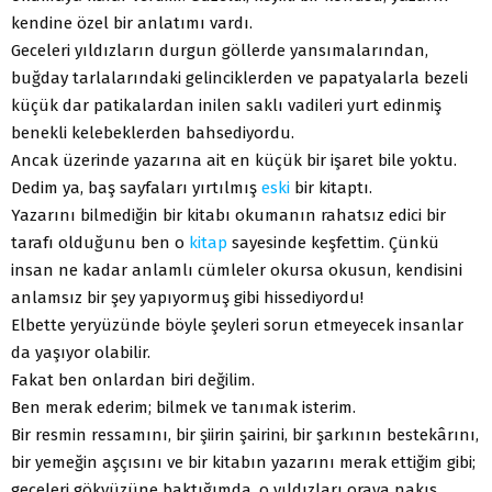
kendine özel bir anlatımı vardı.
Geceleri yıldızların durgun göllerde yansımalarından,
buğday tarlalarındaki gelinciklerden ve papatyalarla bezeli
küçük dar patikalardan inilen saklı vadileri yurt edinmiş
benekli kelebeklerden bahsediyordu.
Ancak üzerinde yazarına ait en küçük bir işaret bile yoktu.
Dedim ya, baş sayfaları yırtılmış
eski
bir kitaptı.
Yazarını bilmediğin bir kitabı okumanın rahatsız edici bir
tarafı olduğunu ben o
kitap
sayesinde keşfettim. Çünkü
insan ne kadar anlamlı cümleler okursa okusun, kendisini
anlamsız bir şey yapıyormuş gibi hissediyordu!
Elbette yeryüzünde böyle şeyleri sorun etmeyecek insanlar
da yaşıyor olabilir.
Fakat ben onlardan biri değilim.
Ben merak ederim; bilmek ve tanımak isterim.
Bir resmin ressamını, bir şiirin şairini, bir şarkının bestekârını,
bir yemeğin aşçısını ve bir kitabın yazarını merak ettiğim gibi;
geceleri gökyüzüne baktığımda, o yıldızları oraya nakış