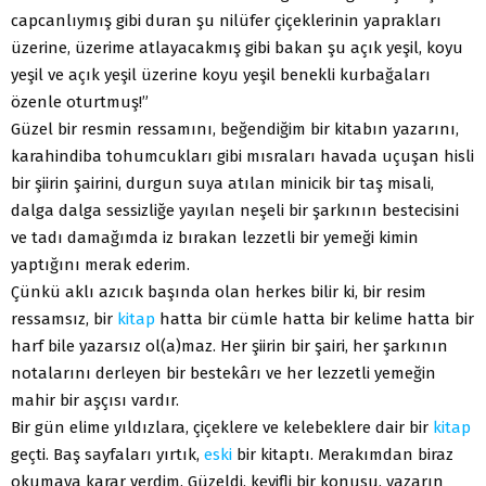
capcanlıymış gibi duran şu nilüfer çiçeklerinin yaprakları
üzerine, üzerime atlayacakmış gibi bakan şu açık yeşil, koyu
yeşil ve açık yeşil üzerine koyu yeşil benekli kurbağaları
özenle oturtmuş!”
Güzel bir resmin ressamını, beğendiğim bir kitabın yazarını,
karahindiba tohumcukları gibi mısraları havada uçuşan hisli
bir şiirin şairini, durgun suya atılan minicik bir taş misali,
dalga dalga sessizliğe yayılan neşeli bir şarkının bestecisini
ve tadı damağımda iz bırakan lezzetli bir yemeği kimin
yaptığını merak ederim.
Çünkü aklı azıcık başında olan herkes bilir ki, bir resim
ressamsız, bir
kitap
hatta bir cümle hatta bir kelime hatta bir
harf bile yazarsız ol(a)maz. Her şiirin bir şairi, her şarkının
notalarını derleyen bir bestekârı ve her lezzetli yemeğin
mahir bir aşçısı vardır.
Bir gün elime yıldızlara, çiçeklere ve kelebeklere dair bir
kitap
geçti. Baş sayfaları yırtık,
eski
bir kitaptı. Merakımdan biraz
okumaya karar verdim. Güzeldi, keyifli bir konusu, yazarın