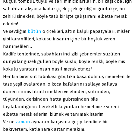
Küçük, tombul, tüylü ve sarı minicik arıların, bir kaşık bal için
sabahtan akşama kadar çiçek çiçek gezdiğini gördükçe, bu
zehirli sinekleri, böyle tatlı bir işte çalıştıranı elbette merak
ederim!
Ve sevdiğim
bütün
o çiçekleri, altın kalpli papatyaları, misler
gibi karanfilleri, kokusu insanın içine bir hoşluk veren
hanımelileri…
Kadife tenlerinde, sabahları inci gibi şebnemler süzülen
dünyalar güzeli gülleri böyle süslü, böyle renkli, böyle mis
kokulu yaratanı insan nasıl merak etmez?
Her biri birer süt fabrikası gibi, tıka basa dolmuş memeleri ile
taze yeşil ovalardan, o koca kafalarını sallaya sallaya
dönen munis fıtratlı inekleri ve etinden, sütünden,
tüyünden, derisinden hatta gübresinden bile
faydalandığımız bereketli koyunları hizmetimize vereni
elbette merak ederim, bilmek ve tanımak isterim.
Ve ne
zaman
aynanın karşısına geçip kendime bir
bakıversem, katlanarak artar merakım.