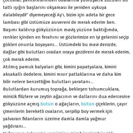
tatlı ışığın başlarını okşaması ile yeniden uykuya
dalabileydi!” diyemeyeceği Ay’ı, bizim için adeta bir gece
lambası gibi üstümüze asıvereni de merak ederim ben.
Başımı kaldırıp gökyüzünün maviş yüzüne baktığımda,
renkler içinden en ferahını ve gözlerimize en iyi gelenini seçip
gökleri onunla boyayanı… Üstümdeki bu mavi denizde,
dağlar gibi bulutları oradan oraya gezdireni de merak ederim,
çok merak ederim.
Atılmış pamuk balyaları gibi, kimini papatyalara, kimini
aksakallı dedelere, kimini mısır patlaklarına ve daha kim
bilir nelere benzettiğim bulutları yaratanı…
Bulutlardan kurumuş toprağa, bekleşen tohumcuklara,
minicik filizlere ve zeytin ağacının ve dallarını dua edercesine
gökyüzüne açmış
bütün
o ağaçların,
bütün
çiçeklerin, çayır
çimenlerin bereketli ovaların, serpilip boy vermek için
yalvaran fidanların üzerine damla damla yağmur
yağdıranı…