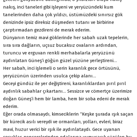
nakış, inci taneleri gibi işleyeni ve yeryüzündeki kum
tanelerinden daha çok yıldızı, üstümüzdeki sınırsız gök
denizinde ipsiz direksiz düşmeden tutanı ve birbirine
çarptırmadan gezdireni de merak ederim.
Dünyanın temiz mavi göklerinde her sabah uzak tepelerin,
sıra sıra dağların, uçsuz bucaksız ovaların ardından,
turuncu ve erguvan renkli merhabalarla yeryüzünü
aydınlatan Güneş’i göğün güzel yüzüne yerleştireni…
Her sabah, inci işlemeli o serin karanlık gece örtüsünü,
yeryüzünün üzerinden usulca çekip alanı…
Geceyi gündüz ile yer değiştireni, karanlıklardan pırıl pırıl
aydınlık sabahlar çıkartanı… Sessizce ve cömertçe üzerimize
doğan Güneş’i hem bir lamba, hem bir soba edeni de merak
ederim.
Eğer orada olmasaydı, kimseciklerin “Keşke şurada ışık saçan
bir kürecik asılı vereydi ve ormanları, yolları, evleri, biraz
mavi, huzur verici bir ışık ile aydınlataydı. Gece uyanan
çocuklar, pencerelerinden odalarına yumuşacık süzülen bu