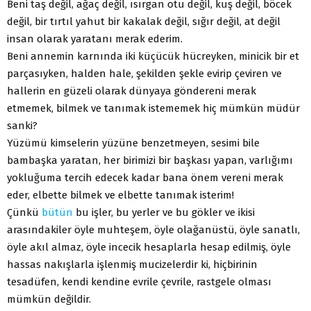
Beni taş değil, ağaç değil, ısırgan otu değil, kuş değil, böcek
değil, bir tırtıl yahut bir kakalak değil, sığır değil, at değil
insan olarak yaratanı merak ederim.
Beni annemin karnında iki küçücük hücreyken, minicik bir et
parçasıyken, halden hale, şekilden şekle evirip çeviren ve
hallerin en güzeli olarak dünyaya göndereni merak
etmemek, bilmek ve tanımak istememek hiç mümkün müdür
sanki?
Yüzümü kimselerin yüzüne benzetmeyen, sesimi bile
bambaşka yaratan, her birimizi bir başkası yapan, varlığımı
yokluğuma tercih edecek kadar bana önem vereni merak
eder, elbette bilmek ve elbette tanımak isterim!
Çünkü
bütün
bu işler, bu yerler ve bu gökler ve ikisi
arasındakiler öyle muhteşem, öyle olağanüstü, öyle sanatlı,
öyle akıl almaz, öyle incecik hesaplarla hesap edilmiş, öyle
hassas nakışlarla işlenmiş mucizelerdir ki, hiçbirinin
tesadüfen, kendi kendine evrile çevrile, rastgele olması
mümkün değildir.