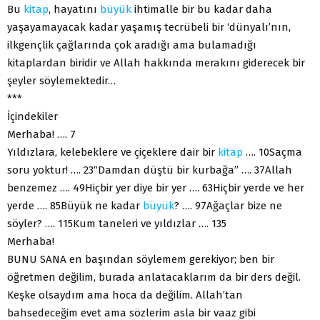
Bu
kitap
, hayatını
büyük
ihtimalle bir bu kadar daha
yaşayamayacak kadar yaşamış tecrübeli bir ‘dünyalı’nın,
ilkgençlik çağlarında çok aradığı ama bulamadığı
kitaplardan biridir ve Allah hakkında merakını giderecek bir
şeyler söylemektedir…
***
İçindekiler
Merhaba! …. 7
Yıldızlara, kelebeklere ve çiçeklere dair bir
kitap
…. 10Saçma
soru yoktur! …. 23“Damdan düştü bir kurbağa” …. 37Allah
benzemez …. 49Hiçbir yer diye bir yer …. 63Hiçbir yerde ve her
yerde …. 85Büyük ne kadar
büyük
? …. 97Ağaçlar bize ne
söyler? …. 115Kum taneleri ve yıldızlar …. 135
Merhaba!
BUNU SANA en başından söylemem gerekiyor; ben bir
öğretmen değilim, burada anlatacaklarım da bir ders değil.
Keşke olsaydım ama hoca da değilim. Allah’tan
bahsedeceğim evet ama sözlerim asla bir vaaz gibi