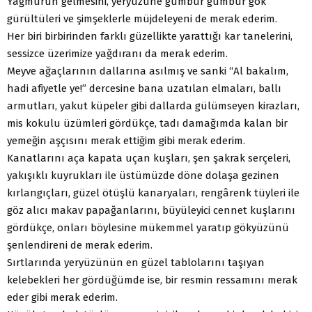
Yağmurun gelmesini, yeryüzüne gümbür gümbür gök
gürültüleri ve şimşeklerle müjdeleyeni de merak ederim.
Her biri birbirinden farklı güzellikte yarattığı kar tanelerini,
sessizce üzerimize yağdıranı da merak ederim.
Meyve ağaçlarının dallarına asılmış ve sanki “Al bakalım,
hadi afiyetle ye!” dercesine bana uzatılan elmaları, ballı
armutları, yakut küpeler gibi dallarda gülümseyen kirazları,
mis kokulu üzümleri gördükçe, tadı damağımda kalan bir
yemeğin aşçısını merak ettiğim gibi merak ederim.
Kanatlarını aça kapata uçan kuşları, şen şakrak serçeleri,
yakışıklı kuyrukları ile üstümüzde döne dolaşa gezinen
kırlangıçları, güzel ötüşlü kanaryaları, rengârenk tüyleri ile
göz alıcı makav papağanlarını, büyüleyici cennet kuşlarını
gördükçe, onları böylesine mükemmel yaratıp gökyüzünü
şenlendireni de merak ederim.
Sırtlarında yeryüzünün en güzel tablolarını taşıyan
kelebekleri her gördüğümde ise, bir resmin ressamını merak
eder gibi merak ederim.