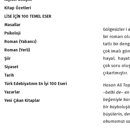
Kitap Özetleri
LİSE İÇİN 100 TEMEL ESER
Masallar
Gölgesizler i
Psikoloji
bir roman ol
Roman (Yabancı)
tatlı bir deng
Roman (Yerli)
çok imalı gö
hayal, hayat,
Şiir
çok soru olu
Siyaset
çıkartmıştır.
Tarih
Türk Edebiyatının En İyi 100 Eseri
Hasan Ali Top
–belki de– en
Yazarlar
beğeniyle kar
Yeni Çıkan Kitaplar
bir kayboluşl
büyülerin, de
okumamızı sa