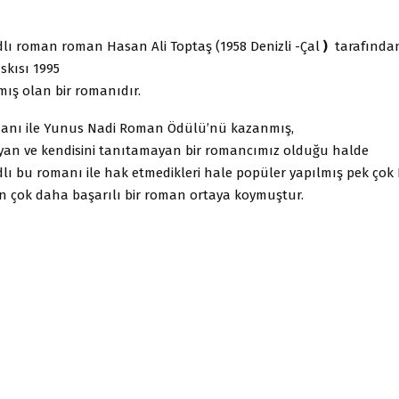
dlı roman roman Hasan Ali Toptaş (1958 Denizli -Çal
)
tarafında
askısı 1995
mış olan bir romanıdır.
anı ile Yunus Nadi Roman Ödülü’nü kazanmış,
yan ve kendisini tanıtamayan bir romancımız olduğu halde
dlı bu romanı ile hak etmedikleri hale popüler yapılmış pek çok 
n çok daha başarılı bir roman ortaya koymuştur.