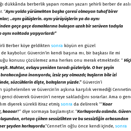
ığı dükkânda berberlik yapan roman yazarı şehirli berber de asl
r. “
Aynı yolda yürümekten başka çaresi olmayan tuhaf birer
nlar; ..aynı gülüşlerin. aynı yürüyüşlerin ya da aynı
çinden geçe geçe damaklarına bulaşan uzak bir serüven tadıyla
 aynı noktada yaşıyorlardı”
rli Berber köye geldikten
sonra
köyün en güzel
n de kaybolur. Güvercin’in kendi başına mı, bir başkası ile mi
duğu konusu çözülemez ama herkes onu merak etmektedir. “
Hiç
Reşit. Muhtar, avluyu yeniden taradı gözleriyle. O her şeyin
 bırakacağına inanıyordu, izsiz şey olmazdı; kuşların bile izi
nde, sözcüklerin dişte, bakışların yüzde
.”
Güvercin’i
 şüphelenilen ve Güvercin’in aşkına karşılık vermediği Cennetin
i genci döverek Güvercin’i nereye sakladığını sorarlar. Ama o gen
m diyerek sürekli itiraz etmiş
sonra
da delirerek ““
Kaar
, kaaaar
?” diye sormaya başlamıştır. “
Korkuyordu aslında. Güverc
luşundan, ortaya çöken sessizlikten ve bu sessizliğin arkasından
 her şeyden korkuyordu
.”Cennet’in oğlu önce kendi içinde,
sonra