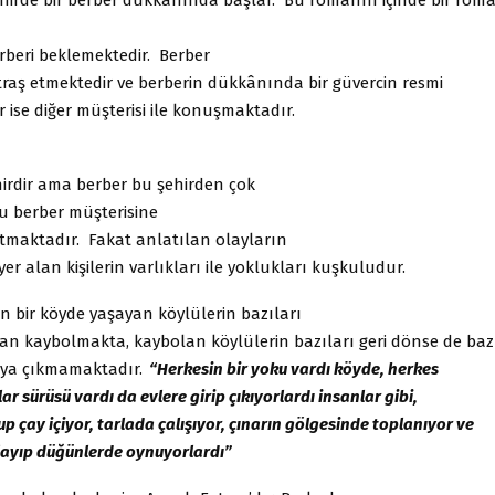
rberi beklemektedir. Berber
 traş etmektedir ve berberin dükkânında bir güvercin resmi
r ise diğer müşterisi ile konuşmaktadır.
hirdir ama berber bu şehirden çok
Bu berber müşterisine
atmaktadır. Fakat anlatılan olayların
yer alan kişilerin varlıkları ile yoklukları kuşkuludur.
n bir köyde yaşayan köylülerin bazıları
an kaybolmakta, kaybolan köylülerin bazıları geri dönse de baz
aya çıkmamaktadır.
“
Herkesin bir yoku vardı köyde, herkes
ar sürüsü vardı da evlere girip çıkıyorlardı insanlar gibi,
p çay içiyor, tarlada çalışıyor, çınarın gölgesinde toplanıyor ve
layıp düğünlerde oynuyorlardı”