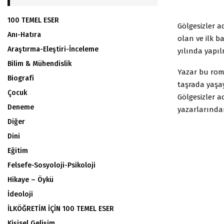
100 TEMEL ESER
Gölgesizler a
Anı-Hatıra
olan ve ilk b
Araştırma-Eleştiri-İnceleme
yılında yapıl
Bilim & Mühendislik
Yazar bu rom
Biografi
taşrada yaşa
Çocuk
Gölgesizler a
Deneme
yazarlarında
Diğer
Dini
Eğitim
Felsefe-Sosyoloji-Psikoloji
Hikaye – Öykü
İdeoloji
İLKÖĞRETİM İÇİN 100 TEMEL ESER
Kişisel Gelişim