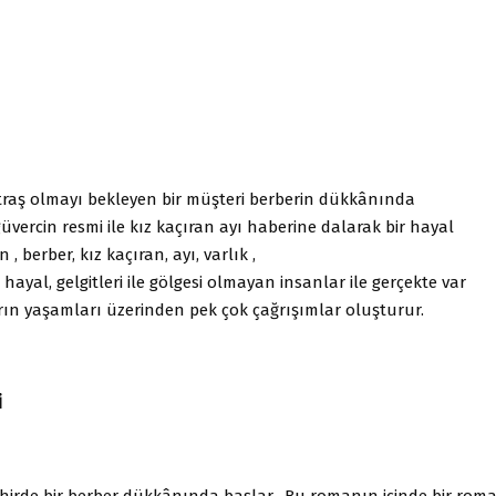
 traş olmayı bekleyen bir müşteri berberin dükkânında
üvercin resmi ile kız kaçıran ayı haberine dalarak bir hayal
 berber, kız kaçıran, ayı, varlık ,
 hayal, gelgitleri ile gölgesi olmayan insanlar ile gerçekte var
rın yaşamları üzerinden pek çok çağrışımlar oluşturur.
İ
ehirde bir berber dükkânında başlar. Bu romanın içinde bir roma