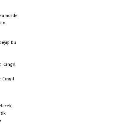
 Hamdi’de
den
 deyip bu
. Cıngıl
. Cıngıl
elecek,
tik
e