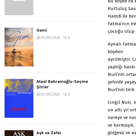
Bu köyde ilk 
Kurtuluş Sava
Hamdi ile be
Fatma’nın ev
Gemi
çocuğu olup 
01/08/2026
0
Aynalı Fatm
köyden
ayrılmıştır. 
yaptığı bask
Nuri’nin ort
Ataol Behramoğlu-Seçme
şehirde yaşay
Şiirler
Nuri’nin terk
01/08/2026
0
Cıngıl Nuri, i
on altı yıl 
nereye ve ned
ve karmaşık,
gölgesiz ve as
Aşk ve Zafer