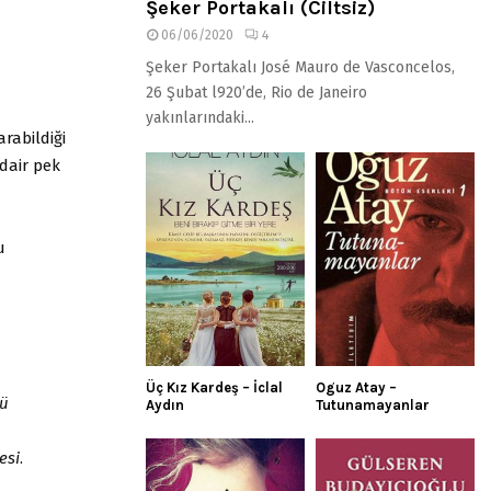
Şeker Portakalı (Ciltsiz)
06/06/2020
4
Şeker Portakalı José Mauro de Vasconcelos,
26 Şubat l920’de, Rio de Janeiro
yakınlarındaki...
rabildiği
 dair pek
u
Üç Kız Kardeş – İclal
Oguz Atay –
lü
Aydın
Tutunamayanlar
esi
.