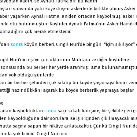
kaybolan kadın ise Aynalı Fatma’dır. Bu kadın
şları sırasında yolu köye düşen askerlerle birlikte olmuş Asker
raber yaşarken Aynalı Fatma, aniden ortadan kaybolmuş, asker
inde ölü bulunmuştur. Köylüler Aynalı Fatma’nın Asker Hamdi’
olmadığını çok merak etmektedir.
a’dan
sonra
köyün berberi, Cıngıl Nuri’de bir gün “İçim sıkılıyor.”
Cıngıl Nuri’nin eşi ve çorcuklarının Muhtara ve diğer köylülere
ı sonrasında bu berber her yerde aranmış; ama bulunamamıştır
adan yok olduğu günlerde
an bir berber şehirden çok sıkılıp bu köyde yaşamaya karar verir
 ettiği hazır dükkânı açarak bu köyde berberlik yapmaya başlar.
se
ortadan kaybolduktan
sonra
saçı sakalı karışmış bir şekilde geri g
en kaybolduğuna dair sorulara ise işin içinden çıkılmayacak mis
 hatta saçma sapan bir hikâye anlatacaktır. Çünkü Cıngıl Nuri d
lında yok biridir. Cıngıl Nuri’nin