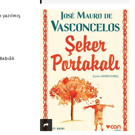
n yazılmış
Babıâli