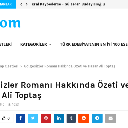
Kral Kaybederse – Gülseren Budayıcıoğlu
NANLAR
com
ETLERI
KATEGORILER
TÜRK EDEBIYATININ EN İYI 100 ESE
tap Özetleri
Gölgesizler Romanı Hakkında Özeti ve Hasan Ali Toptaş
izler Romanı Hakkında Özeti v
Ali Toptaş
0
1053
0