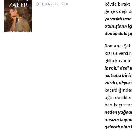
köyde bırakt
01/08/2026
0
gerçek değildi
yaratıktı insa
oturuşların i
dönüp dolaşıp
Romancı Şehi
kızı Güverci 
gidip kaybol
iz yok,” dedi 
mutlaka bir iz
vardı gökyüzü
kaçırdığından
oğlu dedikler
ben kaçırmadı
neden yağaar
ansızın kaybo
gelecek olan