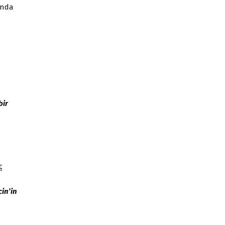
ında
bir
ç
in’in