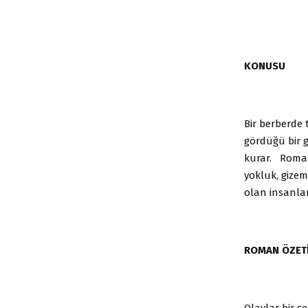
KONUSU
Bir berberde
gördüğü bir g
kurar. Roman ,
yokluk, gizem
olan insanla
ROMAN ÖZET
Olaylar bir ş