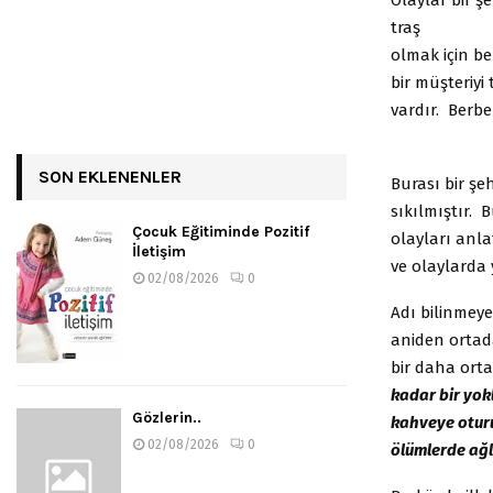
traş
olmak için be
bir müşteriyi
vardır. Berbe
SON EKLENENLER
Burası bir şe
sıkılmıştır. 
Çocuk Eğitiminde Pozitif
olayları anl
İletişim
ve olaylarda 
02/08/2026
0
Adı bilinmeye
aniden ortad
bir daha ort
kadar bir yokl
Gözlerin..
kahveye oturu
02/08/2026
0
ölümlerde ağ