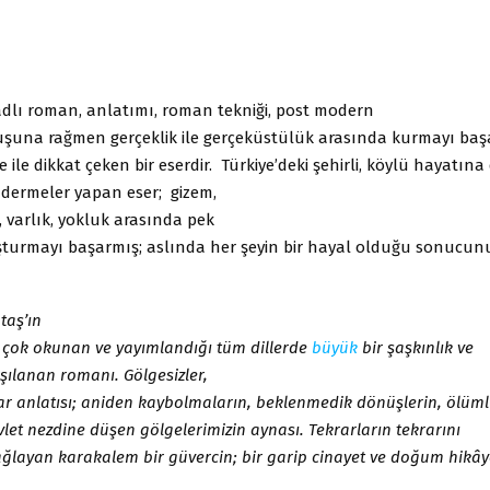
 adlı roman, anlatımı, roman tekniği, post modern
uşuna rağmen gerçeklik ile gerçeküstülük arasında kurmayı başa
e ile dikkat çeken bir eserdir. Türkiye’deki şehirli, köylü hayatına
ndermeler yapan eser; gizem,
 varlık, yokluk arasında pek
şturmayı başarmış; aslında her şeyin bir hayal olduğu sonucun
taş’ın
 çok okunan ve yayımlandığı tüm dillerde
büyük
bir şaşkınlık ve
şılanan romanı. Gölgesizler,
ar anlatısı; aniden kaybolmaların, beklenmedik dönüşlerin, ölüm
vlet nezdine düşen gölgelerimizin aynası. Tekrarların tekrarını
ğlayan karakalem bir güvercin; bir garip cinayet ve doğum hikây