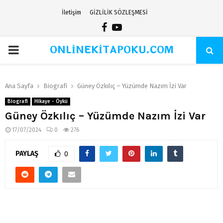
İletişim
GİZLİLİK SÖZLEŞMESİ
Facebook
Youtube
ONLİNEKİTAPOKU.COM
PRIMARY
MENU
Ana Sayfa
Biografi
Güney Özkılıç – Yüzümde Nazım İzi Var
Biografi
Hikaye - Öykü
Güney Özkılıç – Yüzümde Nazım İzi Var
17/07/2024
0
276
PAYLAŞ
0