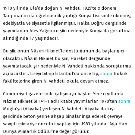
1910 yılında Ula’da doğan N. Vahdeti, 1925’te o dönem
Tanpınar’ın da öğretmenlik yaptığı Konya Lisesinde okumuş;
edebiyatla ve siyasetle ilgilenmiştir. Halka Doğru dergisinde
yayımlanan Alev Yağmuru şiiri nedeniyle Konya’da gözaltına
alındığında 17 yaşındadır.
Bu şiir, onun Nâzım Hikmet’le dostluğunun da başlangıcı
olacaktır. Nâzım Hikmet bu şiiri, Hareket dergisinde
yayımlatacak, şiir nedeniyle N. Vahdeti hakkında soruşturma
açılacaktır… Liseyi bitirip İstanbul’da önce tıp,
sonra
hukuk
fakültelerine giren N. Vahdeti, okula devam etmez.
Cumhuriyet gazetesinde çalışmaya başlar. Yine o yıllarda
Nâzım Hikmet’le 1+1=1 adlı kitabı yayımlarlar. 1970’ten
sonra
Muğla’ya (Akyaka) yerleşen N. Vahdeti, Akyaka’da kıyı
şeridinde beton yerine ahşap binalar inşa ederek çevreye
saygılı mimariye öncülük yaptığı için 1983 yılında “Ağa Han
Dünya Mimarlık Ödülü”ne değer görülür.