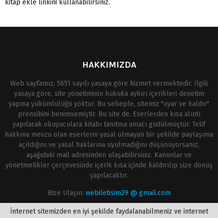
kitap ekle linkini kullanabilirsiniz.
HAKKIMIZDA
Web sayfamız, 5651 sayılı yasaya göre hizmet vermektedir. İlgili
yasaya göre, site yönetiminin hukuka aykırı içerikleri denetim
yapma yükümlülüğü yoktur. Bu sebeple, sitemiz "uyar ve kaldır"
prensibini benimsemiştir. Bu site de, Eserlerden kısa alıntı
yapılarak okuyuculara kitabı tanıtma amacı güdülmüştür. Telif
hakkına mevzu olan eserlerin yasal olmayan bir şekilde paylaşıma
açıldığını ve yasal haklarına uyulmadığını düşünüyorsanız,
aşağıdaki mail adresinden ulaşabilirsiniz. Kanunlar ve
yönetmelikler çerçevesinde içerik kısa içinde kaldırılıp size dönüş
yapılacaktır.
Bize Ulaşın:
webiletisim29 @ gmail.com
İnternet sitemizden en iyi şekilde faydalanabilmeniz ve internet