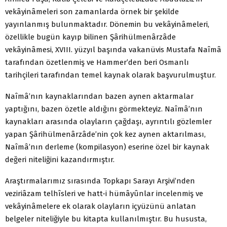
vekâyinâmeleri son zamanlarda örnek bir şekilde
yayınlanmış bulunmaktadır. Dönemin bu vekâyinâmeleri,
özellikle bugün kayıp bilinen Şârihülmenârzâde
vekâyinâmesi, XVIII. yüzyıl başında vakanüvis Mustafa Naîmâ
tarafından özetlenmiş ve Hammer’den beri Osmanlı
tarihçileri tarafından temel kaynak olarak başvurulmuştur.
Naîmâ’nın kaynaklarından bazen aynen aktarmalar
yaptığını, bazen özetle aldığını görmekteyiz. Naîmâ’nın
kaynakları arasında olayların çağdaşı, ayrıntılı gözlemler
yapan Şârihülmenârzâde’nin çok kez aynen aktarılması,
Naîmâ’nın derleme (kompilasyon) eserine özel bir kaynak
değeri niteliğini kazandırmıştır.
Araştırmalarımız sırasında Topkapı Sarayı Arşivi’nden
veziriâzam telhîsleri ve hatt-i hümâyûnlar incelenmiş ve
vekâyinâmelere ek olarak olayların içyüzünü anlatan
belgeler niteliğiyle bu kitapta kullanılmıştır. Bu hususta,