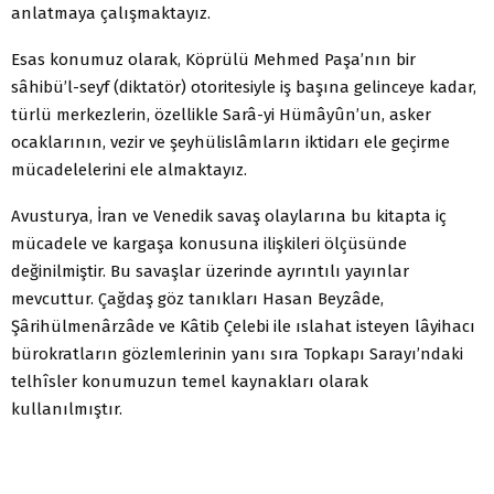
anlatmaya çalışmaktayız.
Esas konumuz olarak, Köprülü Mehmed Paşa’nın bir
sâhibü’l-seyf (diktatör) otoritesiyle iş başına gelinceye kadar,
türlü merkezlerin, özellikle Sarâ-yi Hümâyûn’un, asker
ocaklarının, vezir ve şeyhülislâmların iktidarı ele geçirme
mücadelelerini ele almaktayız.
Avusturya, İran ve Venedik savaş olaylarına bu kitapta iç
mücadele ve kargaşa konusuna ilişkileri ölçüsünde
değinilmiştir. Bu savaşlar üzerinde ayrıntılı yayınlar
mevcuttur. Çağdaş göz tanıkları Hasan Beyzâde,
Şârihülmenârzâde ve Kâtib Çelebi ile ıslahat isteyen lâyihacı
bürokratların gözlemlerinin yanı sıra Topkapı Sarayı’ndaki
telhîsler konumuzun temel kaynakları olarak
kullanılmıştır.