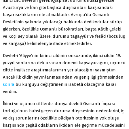
ikinci cilt, devletin gerek içyapısal durumundaki gerekse
Avusturya ve İran gibi başlıca düşmanları karşısındaki
başarısızlıklarını ele almaktadır. Avrupa’da Osmanlı
Devleti’nin yakında yıkılacağı hakkında dedikodular sürüp
giderken, özellikle Osmanlı bürokratları, başta Kâtib Çelebi
ve Koçi Bey olmak üzere, durumu tagayyür ve fesâd (bozuluş
ve kargaşa) kelimeleriyle ifade etmektedirler.
Devlet-i ‘Aliyye’nin birinci cildinin önsözünde, ikinci cildin 19.
yüzyıl sonlarına dek uzanan dönemi kapsayacağını, üçüncü
ciltte İngilizce araştırmalarımın yer alacağını yazmıştım.
Ancak ilk cildin yayınlanmasından ve geniş ilgi görmesinden
sonra
bu kurguyu değiştirmenin isabetli olacağına karar
verdim.
İkinci ve üçüncü ciltlerde, dünya devleti Osmanlı İmpara-
torluğu’nun bahsi geçen duruma düşmesinin nedenlerini, iç
ve dış sorunlarını özellikle pâdişah otoritesinin yok oluşu
karşısında çeşitli odakların iktidarı ele geçirme mücadelesini