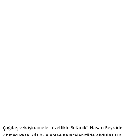
Çağdaş vekâyinâmeler, özellikle Selânikî, Hasan Beyzâde
Ahmed Paşa, Kâtib Çelebi ve Karaçelebizâde Abdülaziz’in