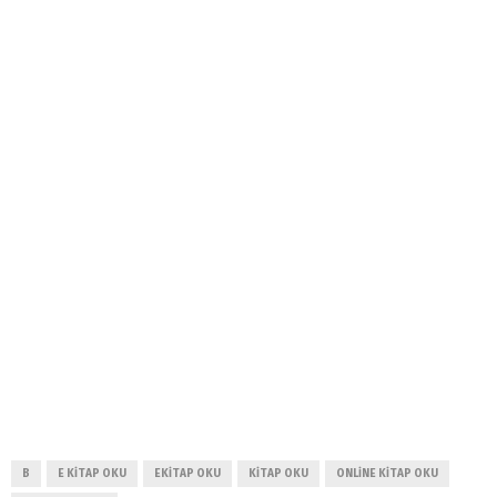
B
E KITAP OKU
EKITAP OKU
KITAP OKU
ONLINE KITAP OKU