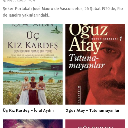
06/06/2020
4
Şeker Portakalı José Mauro de Vasconcelos, 26 Şubat l920’de, Rio
de Janeiro yakınlarındaki...
Üç Kız Kardeş – İclal Aydın
Oguz Atay – Tutunamayanlar