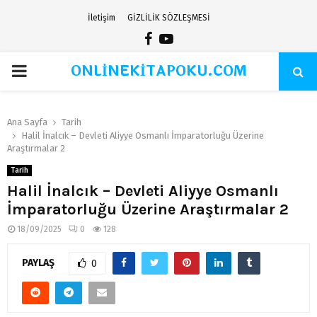
İletişim
GİZLİLİK SÖZLEŞMESİ
Facebook
Youtube
ONLİNEKİTAPOKU.COM
PRIMARY
MENU
Ana Sayfa
Tarih
Halil İnalcık – Devleti Aliyye Osmanlı İmparatorluğu Üzerine
Araştırmalar 2
Tarih
Halil İnalcık – Devleti Aliyye Osmanlı
İmparatorluğu Üzerine Araştırmalar 2
18/09/2025
0
128
PAYLAŞ
0