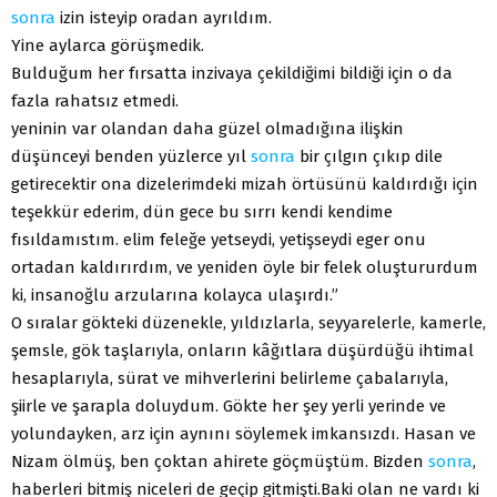
sonra
izin isteyip oradan ayrıldım.
Yine aylarca görüşmedik.
Bulduğum her fırsatta inzivaya çekildiğimi bildiği için o da
fazla rahatsız etmedi.
yeninin var olandan daha güzel olmadığına ilişkin
düşünceyi benden yüzlerce yıl
sonra
bir çılgın çıkıp dile
getirecektir ona dizelerimdeki mizah örtüsünü kaldırdığı için
teşekkür ederim, dün gece bu sırrı kendi kendime
fısıldamıstım. elim feleğe yetseydi, yetişseydi eger onu
ortadan kaldırırdım, ve yeniden öyle bir felek oluştururdum
ki, insanoğlu arzularına kolayca ulaşırdı.”
O sıralar gökteki düzenekle, yıldızlarla, seyyarelerle, kamerle,
şemsle, gök taşlarıyla, onların kâğıtlara düşürdüğü ihtimal
hesaplarıyla, sürat ve mihverlerini belirleme çabalarıyla,
şiirle ve şarapla doluydum. Gökte her şey yerli yerinde ve
yolundayken, arz için aynını söylemek imkansızdı. Hasan ve
Nizam ölmüş, ben çoktan ahirete göçmüştüm. Bizden
sonra
,
haberleri bitmiş niceleri de geçip gitmişti.Baki olan ne vardı ki