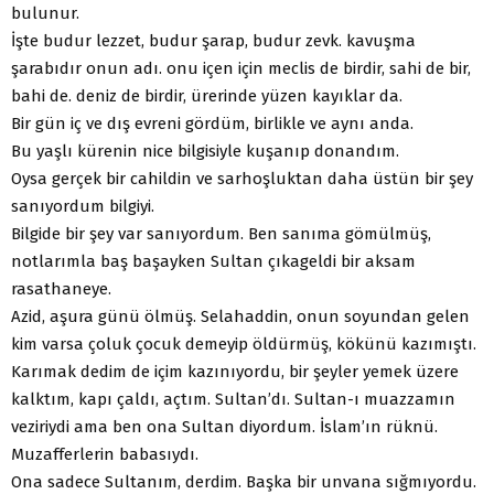
bulunur.
İşte budur lezzet, budur şarap, budur zevk. kavuşma
şarabıdır onun adı. onu içen için meclis de birdir, sahi de bir,
bahi de. deniz de birdir, ürerinde yüzen kayıklar da.
Bir gün iç ve dış evreni gördüm, birlikle ve aynı anda.
Bu yaşlı kürenin nice bilgisiyle kuşanıp donandım.
Oysa gerçek bir cahildin ve sarhoşluktan daha üstün bir şey
sanıyordum bilgiyi.
Bilgide bir şey var sanıyordum. Ben sanıma gömülmüş,
notlarımla baş başayken Sultan çıkageldi bir aksam
rasathaneye.
Azid, aşura günü ölmüş. Selahaddin, onun soyundan gelen
kim varsa çoluk çocuk demeyip öldürmüş, kökünü kazımıştı.
Karımak dedim de içim kazınıyordu, bir şeyler yemek üzere
kalktım, kapı çaldı, açtım. Sultan’dı. Sultan-ı muazzamın
veziriydi ama ben ona Sultan diyordum. İslam’ın rüknü.
Muzafferlerin babasıydı.
Ona sadece Sultanım, derdim. Başka bir unvana sığmıyordu.