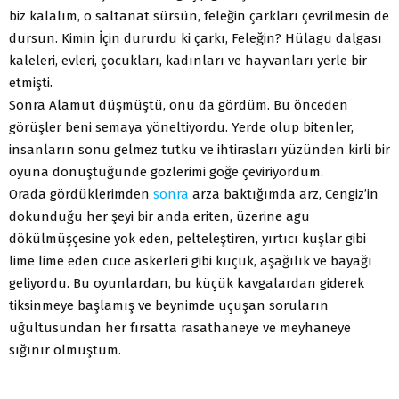
biz kalalım, o saltanat sürsün, feleğin çarkları çevrilmesin de
dursun. Kimin İçin dururdu ki çarkı, Feleğin? Hülagu dalgası
kaleleri, evleri, çocukları, kadınları ve hayvanları yerle bir
etmişti.
Sonra Alamut düşmüştü, onu da gördüm. Bu önceden
görüşler beni semaya yöneltiyordu. Yerde olup bitenler,
insanların sonu gelmez tutku ve ihtirasları yüzünden kirli bir
oyuna dönüştüğünde gözlerimi göğe çeviriyordum.
Orada gördüklerimden
sonra
arza baktığımda arz, Cengiz’in
dokunduğu her şeyi bir anda eriten, üzerine agu
dökülmüşçesine yok eden, pelteleştiren, yırtıcı kuşlar gibi
lime lime eden cüce askerleri gibi küçük, aşağılık ve bayağı
geliyordu. Bu oyunlardan, bu küçük kavgalardan giderek
tiksinmeye başlamış ve beynimde uçuşan soruların
uğultusundan her fırsatta rasathaneye ve meyhaneye
sığınır olmuştum.