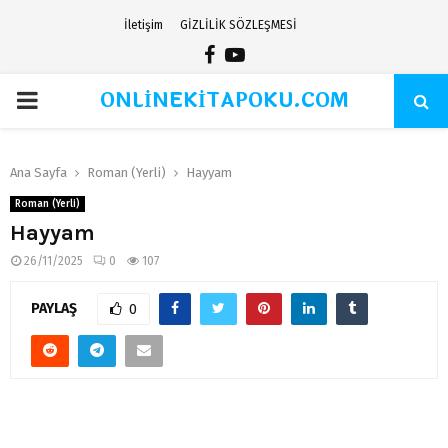
İletişim
GİZLİLİK SÖZLEŞMESİ
Facebook
Youtube
ONLİNEKİTAPOKU.COM
PRIMARY
MENU
Ana Sayfa
Roman (Yerli)
Hayyam
Roman (Yerli)
Hayyam
26/11/2025
0
107
PAYLAŞ
0