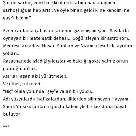
Şarabı sarhoş edici bir içki olarak tatmamama rağmen
sarhoşluğum hep arttı. Ve öyle bir an geldi ki ne kendimi ne
gayr’ı bildim.”
Evreni anlama çabasını şiirlerine gizlemiş bir şair… Sayılarla
oynayan bir matematik dehası… Göğü izleyen bir astronom…
Medrese arkadaşı Hasan Sabbah ve Nizam’ül Mülk’le ayrılan
yolları…
Rasathanede izlediği yıldızlar ve baktığı gökte yalnız onun
gördüğü an’lar…
Asırları aşan akıl yürütmeleri…
Ve elbet, rubaileri…
“Hiç” olma yolunda “şey”e varan bir yolcu…
Adı yüzyıllardır hafızalardan, dillerden silinmeyen Hayyam…
Sadık Yalsızuçanlar’ın güçlü kalemiyle bir kez daha hayat
buluyor.
***