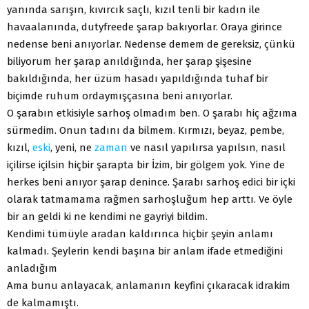
yanında sarışın, kıvırcık saçlı, kızıl tenli bir kadın ile
havaalanında, dutyfreede şarap bakıyorlar. Oraya girince
nedense beni anıyorlar. Nedense demem de gereksiz, çünkü
biliyorum her şarap anıldığında, her şarap şişesine
bakıldığında, her üzüm hasadı yapıldığında tuhaf bir
biçimde ruhum ordaymışçasına beni anıyorlar.
O şarabın etkisiyle sarhoş olmadım ben. O şarabı hiç ağzıma
sürmedim. Onun tadını da bilmem. Kırmızı, beyaz, pembe,
kızıl,
eski
, yeni, ne
zaman
ve nasıl yapılırsa yapılsın, nasıl
içilirse içilsin hiçbir şarapta bir İzim, bir gölgem yok. Yine de
herkes beni anıyor şarap denince. Şarabı sarhoş edici bir içki
olarak tatmamama rağmen sarhoşluğum hep arttı. Ve öyle
bir an geldi ki ne kendimi ne gayriyi bildim.
Kendimi tümüyle aradan kaldırınca hiçbir şeyin anlamı
kalmadı. Şeylerin kendi başına bir anlam ifade etmediğini
anladığım
Ama bunu anlayacak, anlamanın keyfini çıkaracak idrakim
de kalmamıştı.