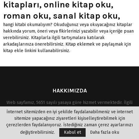
kitapları, online kitap oku,
roman oku, sanal kitap oku,
hangi kitabi okumalıyım? Okuduğunuz veya okuyacağınız kitaplar
hakkında yorum, öneri veya fikirlerinizi yazabilir veya içeriğe puan
verebilirsiniz. Kitaplarla ilgili tartışmalara katılarak
arkadaşlarınıza önerebilirsiniz.
Kitap eklemek
ve paylaşmak için
kitap ekle linkini kullanabilirsiniz.
HAKKIMIZDA
Web sayfamız, 5651 sayılı yasaya göre hizmet vermektedir. İlgili
yasaya göre, site yönetiminin hukuka aykırı içerikleri denetim
İnternet sitemizden en iyi şekilde faydalanabilmeniz ve internet
yapma yükümlülüğü yoktur. Bu sebeple, sitemiz "uyar ve kaldır"
sitemize yapacağınız ziyaretleri kişiselleştirebilmek için
prensibini benimsemiştir. Bu site de, Eserlerden kısa alıntı
çerezlerden faydalanıyoruz. İstediğiniz zaman çerez ayarlarınızı
yapılarak okuyuculara kitabı tanıtma amacı güdülmüştür. Telif
değiştirebilirsiniz.
Kabul et
Daha fazla oku
hakkına mevzu olan eserlerin yasal olmayan bir şekilde paylaşıma