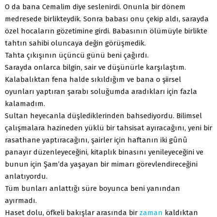
O da bana Cemalim diye seslenirdi. Onunla bir dönem
medresede birlikteydik. Sonra babası onu çekip aldı, sarayda
özel hocaların gözetimine girdi. Babasının ölümüyle birlikte
tahtın sahibi oluncaya değin görüşmedik.
Tahta çıkışının üçüncü günü beni çağırdı.
Sarayda onlarca bilgin, sair ve düşünürle karşılaştım.
Kalabalıktan fena halde sıkıldığım ve bana o şiirsel
oyunları yaptıran şarabı soluğumda aradıkları için fazla
kalamadım.
Sultan heyecanla düşlediklerinden bahsediyordu. Bilimsel
çalışmalara hazineden yüklü bir tahsisat ayıracağını, yeni bir
rasathane yaptıracağını, şairler için haftanın iki gûnû
panayır düzenleyeceğini, kitaplık binasını yenileyeceğini ve
bunun için Şam’da yaşayan bir mimarı görevlendireceğini
anlatıyordu.
Tüm bunları anlattığı süre boyunca beni yanından
ayırmadı.
Haset dolu, öfkeli bakışlar arasında bir
zaman
kaldıktan