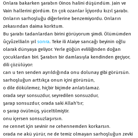
Onlara bakarken şarabın Oinos halini düşündüm. Jain ve
Vain hallerini gördüm. En çok ozanlar İçiyordu kızıl şarabı.
Onların sarhoşluğu diğerlerine benzemiyordu. Onların
zekasından daima korktum.
Bu şarabı tadanlardan birini görüyorum şimdi. Ölümümden
ûçyûzellialn yıl
sonra
. Teke ili Alaiye sancağı beyinin oğlu
olarak dünyaya geliyor. Yerle göğün evliliğinden doğan
çocuklardan biri. Şarabın bir damlasıyla kendinden geçiyor,
dili çözülüyor:
can u ten senden ayrıldığında onu dolunay gibi görürsün.
sarhoşluğun arttıkça onun içini görürsün,
o dile dökülemez, hiçbir biçimde anlatılamaz.
orada seyr sonsuzdur, seyredilen sonsuzdur,
şarap sonsuzdur, orada saki Allah’tır;
o şarap övülmüş, yüceltilmiştir.
onu içersen sonsuzlaşırsın.
ne cennet için sevinir ne cehennemden korkarsın.
orada ne akü yürür, ne de temiz olmayan sarhoşluğun zevki